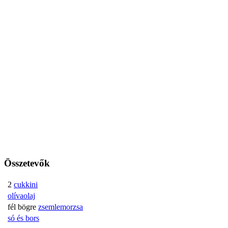
Összetevők
2
cukkini
olívaolaj
fél bögre
zsemlemorzsa
só és bors