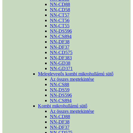
NN-CD88
NN-CD58
NN-CT57
NN-CT56
NN-CT55
NN-DS596
NN-CS894
NN-DF38
NN-DF37
NN-CD575
NN-DF383
NN-GD38
NN-GD371
Meleglevegős kombi mikrohullámú sütő
Az összes megtekintése
NN-CS88
NN-DS59
NN-DS596
NN-CS894
Kombi mikrohullámú sütő
Az összes megtekintése
NN-CD88
NN-DF38
NN-DF37
NN-CD575