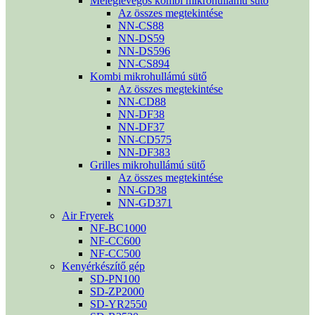
Meleglevegős kombi mikrohullámú sütő
Az összes megtekintése
NN-CS88
NN-DS59
NN-DS596
NN-CS894
Kombi mikrohullámú sütő
Az összes megtekintése
NN-CD88
NN-DF38
NN-DF37
NN-CD575
NN-DF383
Grilles mikrohullámú sütő
Az összes megtekintése
NN-GD38
NN-GD371
Air Fryerek
NF-BC1000
NF-CC600
NF-CC500
Kenyérkészítő gép
SD-PN100
SD-ZP2000
SD-YR2550