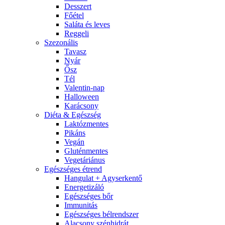
Desszert
Főétel
Saláta és leves
Reggeli
Szezonális
Tavasz
Nyár
Ősz
Tél
Valentin-nap
Halloween
Karácsony
Diéta & Egészség
Laktózmentes
Pikáns
Vegán
Gluténmentes
Vegetáriánus
Egészséges étrend
Hangulat + Agyserkentő
Energetizáló
Egészséges bőr
Immunitás
Egészséges bélrendszer
Alacsony szénhidrát