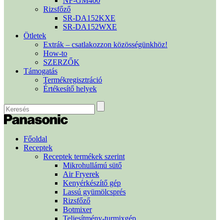
NF-GM400
Rizsfőző
SR-DA152KXE
SR-DA152WXE
Ötletek
Extrák – csatlakozzon közösségünkhöz!
How-to
SZERZŐK
Támogatás
Termékregisztráció
Értékesítő helyek
Főoldal
Receptek
Receptek termékek szerint
Mikrohullámú sütő
Air Fryerek
Kenyérkészítő gép
Lassú gyümölcsprés
Rizsfőző
Botmixer
Teljesítmény-turmixgép