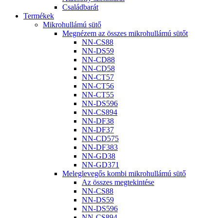
Családbarát
Termékek
Mikrohullámú sütő
Megnézem az összes mikrohullámú sütőt
NN-CS88
NN-DS59
NN-CD88
NN-CD58
NN-CT57
NN-CT56
NN-CT55
NN-DS596
NN-CS894
NN-DF38
NN-DF37
NN-CD575
NN-DF383
NN-GD38
NN-GD371
Meleglevegős kombi mikrohullámú sütő
Az összes megtekintése
NN-CS88
NN-DS59
NN-DS596
NN-CS894