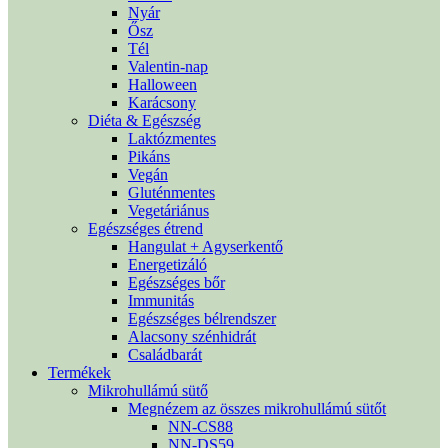
Nyár
Ősz
Tél
Valentin-nap
Halloween
Karácsony
Diéta & Egészség
Laktózmentes
Pikáns
Vegán
Gluténmentes
Vegetáriánus
Egészséges étrend
Hangulat + Agyserkentő
Energetizáló
Egészséges bőr
Immunitás
Egészséges bélrendszer
Alacsony szénhidrát
Családbarát
Termékek
Mikrohullámú sütő
Megnézem az összes mikrohullámú sütőt
NN-CS88
NN-DS59