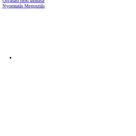
Olvasási mód indítása
Nyomtatás
Megosztás