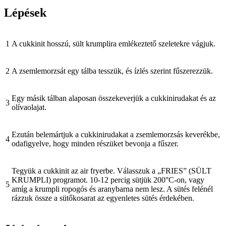
Lépések
1
A cukkinit hosszú, sült krumplira emlékeztető szeletekre vágjuk.
2
A zsemlemorzsát egy tálba tesszük, és ízlés szerint fűszerezzük.
Egy másik tálban alaposan összekeverjük a cukkinirudakat és az
3
olívaolajat.
Ezután belemártjuk a cukkinirudakat a zsemlemorzsás keverékbe,
4
odafigyelve, hogy minden részüket bevonja a fűszer.
Tegyük a cukkinit az air fryerbe. Válasszuk a „FRIES” (SÜLT
KRUMPLI) programot. 10-12 percig sütjük 200°C-on, vagy
5
amíg a krumpli ropogós és aranybarna nem lesz. A sütés felénél
rázzuk össze a sütőkosarat az egyenletes sütés érdekében.