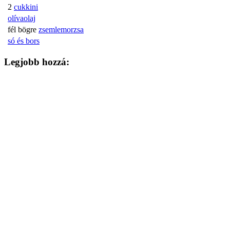
2
cukkini
olívaolaj
fél bögre
zsemlemorzsa
só és bors
Legjobb hozzá: