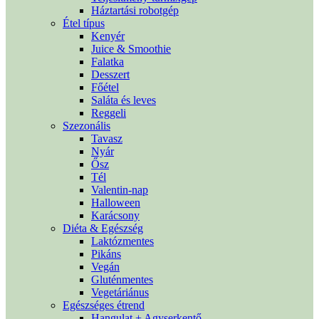
Háztartási robotgép
Étel típus
Kenyér
Juice & Smoothie
Falatka
Desszert
Főétel
Saláta és leves
Reggeli
Szezonális
Tavasz
Nyár
Ősz
Tél
Valentin-nap
Halloween
Karácsony
Diéta & Egészség
Laktózmentes
Pikáns
Vegán
Gluténmentes
Vegetáriánus
Egészséges étrend
Hangulat + Agyserkentő