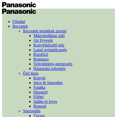
Főoldal
Receptek
Receptek termékek szerint
Mikrohullámú sütő
Air Fryerek
Kenyérkészítő gép
Lassú gyümölcsprés
Rizsfőző
Botmixer
Teljesítmény-turmixgép
Háztartási robotgép
Étel típus
Kenyér
Juice & Smoothie
Falatka
Desszert
Főétel
Saláta és leves
Reggeli
Szezonális
Tavasz