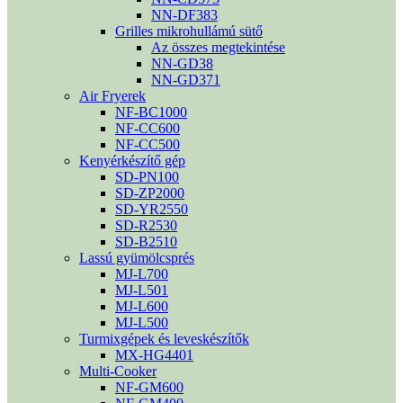
NN-DF383
Grilles mikrohullámú sütő
Az összes megtekintése
NN-GD38
NN-GD371
Air Fryerek
NF-BC1000
NF-CC600
NF-CC500
Kenyérkészítő gép
SD-PN100
SD-ZP2000
SD-YR2550
SD-R2530
SD-B2510
Lassú gyümölcsprés
MJ-L700
MJ-L501
MJ-L600
MJ-L500
Turmixgépek és leveskészítők
MX-HG4401
Multi-Cooker
NF-GM600