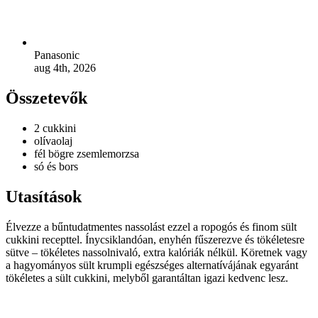
Panasonic
aug 4th, 2026
Összetevők
2
cukkini
olívaolaj
fél bögre
zsemlemorzsa
só és bors
Utasítások
Élvezze a bűntudatmentes nassolást ezzel a ropogós és finom sült
cukkini recepttel. Ínycsiklandóan, enyhén fűszerezve és tökéletesre
sütve – tökéletes nassolnivaló, extra kalóriák nélkül. Köretnek vagy
a hagyományos sült krumpli egészséges alternatívájának egyaránt
tökéletes a sült cukkini, melyből garantáltan igazi kedvenc lesz.