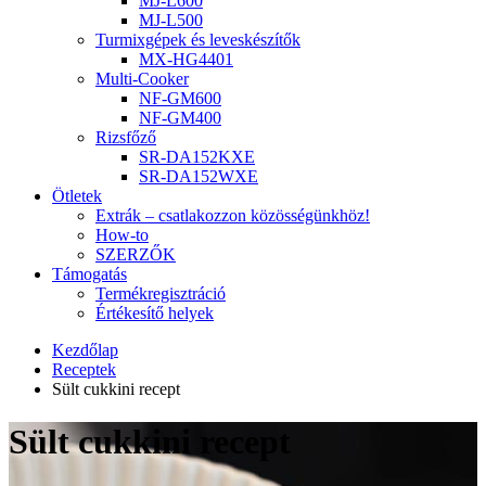
MJ-L600
MJ-L500
Turmixgépek és leveskészítők
MX-HG4401
Multi-Cooker
NF-GM600
NF-GM400
Rizsfőző
SR-DA152KXE
SR-DA152WXE
Ötletek
Extrák – csatlakozzon közösségünkhöz!
How-to
SZERZŐK
Támogatás
Termékregisztráció
Értékesítő helyek
Kezdőlap
Receptek
Sült cukkini recept
Sült cukkini recept