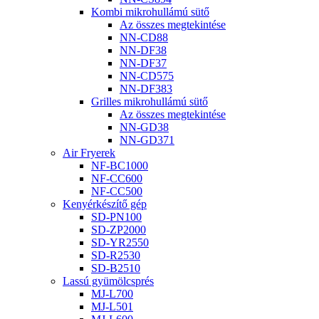
Kombi mikrohullámú sütő
Az összes megtekintése
NN-CD88
NN-DF38
NN-DF37
NN-CD575
NN-DF383
Grilles mikrohullámú sütő
Az összes megtekintése
NN-GD38
NN-GD371
Air Fryerek
NF-BC1000
NF-CC600
NF-CC500
Kenyérkészítő gép
SD-PN100
SD-ZP2000
SD-YR2550
SD-R2530
SD-B2510
Lassú gyümölcsprés
MJ-L700
MJ-L501