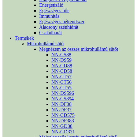
Energetizáló
Egészséges bőr
Immunitás
Egészséges bélrendszer
Alacsony szénhidrát
Családbarát
Termékek
Mikrohullámú sütő
Megnézem az összes mikrohullámú sütőt
NN-CS88
NN-DS59
NN-CD88
NN-CD58
NN-CT57
NN-CT56
NN-CT55
NN-DS596
NN-CS894
NN-DF38
NN-DF37
NN-CD575
NN-DF383
NN-GD38
NN-GD371