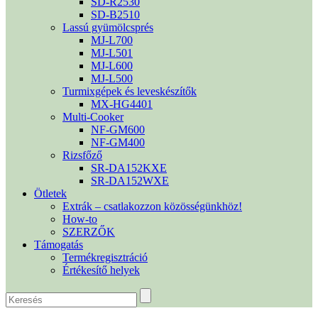
SD-R2530
SD-B2510
Lassú gyümölcsprés
MJ-L700
MJ-L501
MJ-L600
MJ-L500
Turmixgépek és leveskészítők
MX-HG4401
Multi-Cooker
NF-GM600
NF-GM400
Rizsfőző
SR-DA152KXE
SR-DA152WXE
Ötletek
Extrák – csatlakozzon közösségünkhöz!
How-to
SZERZŐK
Támogatás
Termékregisztráció
Értékesítő helyek