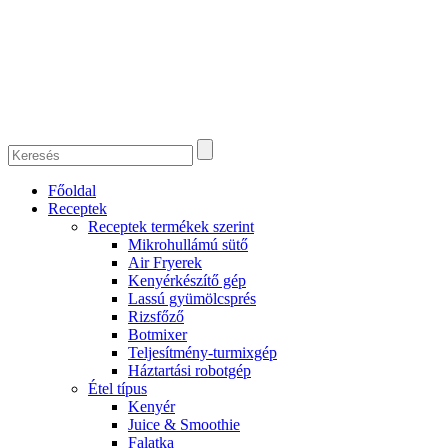
Főoldal
Receptek
Receptek termékek szerint
Mikrohullámú sütő
Air Fryerek
Kenyérkészítő gép
Lassú gyümölcsprés
Rizsfőző
Botmixer
Teljesítmény-turmixgép
Háztartási robotgép
Étel típus
Kenyér
Juice & Smoothie
Falatka