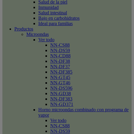
Salud de la piel
Inmunidad
Salud intestinal
Bajo en carbohidratos
Ideal para familias
Productos
Microondas
Ver todo
NN-CS88
NN-DS59
NN-CD88
NN-DF38
NN-DF37
NN-DF385
NN-GT45
NN-GT46
NN-DS596
NN-GD38
NN-DF383
NN-GD371
Horno microondas combinado con programa de
vapor
Ver todo
NN-CS88
NN-DS59