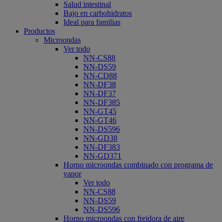
Salud intestinal
Bajo en carbohidratos
Ideal para familias
Productos
Microondas
Ver todo
NN-CS88
NN-DS59
NN-CD88
NN-DF38
NN-DF37
NN-DF385
NN-GT45
NN-GT46
NN-DS596
NN-GD38
NN-DF383
NN-GD371
Horno microondas combinado con programa de
vapor
Ver todo
NN-CS88
NN-DS59
NN-DS596
Horno microondas con freidora de aire