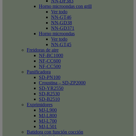
NN-DF383
Horno microondas con grill
Ver todo
NN-GT46
NN-GD38
NN-GD371
Horno microondas
Ver todo
NN-GT45
Freidoras de aire
NF-BC1000
NF-CC600
NF-CC500
Panificadora
SD-PN100
Croustina – SD-ZP2000
SD-YR2550
SD-R2530
SD-B2510
Exprimidores
MJ-L900
MJ-L800
MJ-L700
MJ-L501
Batidora con función cocción