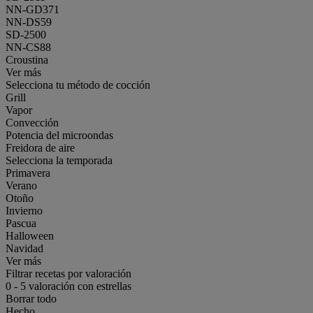
NN-GD371
NN-DS59
SD-2500
NN-CS88
Croustina
Ver más
Selecciona tu método de cocción
Grill
Vapor
Convección
Potencia del microondas
Freidora de aire
Selecciona la temporada
Primavera
Verano
Otoño
Invierno
Pascua
Halloween
Navidad
Ver más
Filtrar recetas por valoración
0
-
5
valoración con estrellas
Borrar todo
Hecho