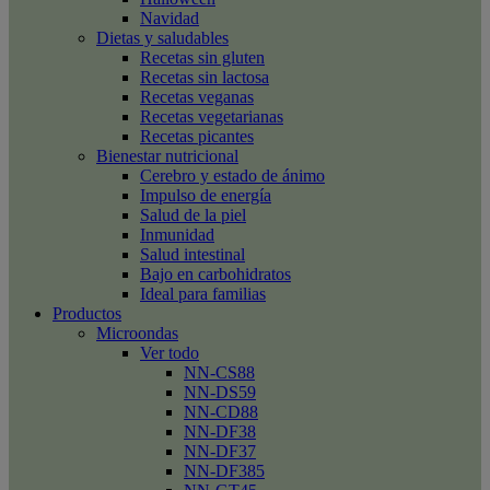
Navidad
Dietas y saludables
Recetas sin gluten
Recetas sin lactosa
Recetas veganas
Recetas vegetarianas
Recetas picantes
Bienestar nutricional
Cerebro y estado de ánimo
Impulso de energía
Salud de la piel
Inmunidad
Salud intestinal
Bajo en carbohidratos
Ideal para familias
Productos
Microondas
Ver todo
NN-CS88
NN-DS59
NN-CD88
NN-DF38
NN-DF37
NN-DF385