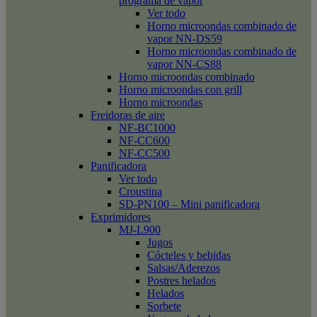
programa de vapor
Ver todo
Horno microondas combinado de
vapor NN-DS59
Horno microondas combinado de
vapor NN-CS88
Horno microondas combinado
Horno microondas con grill
Horno microondas
Freidoras de aire
NF-BC1000
NF-CC600
NF-CC500
Panificadora
Ver todo
Croustina
SD-PN100 – Mini panificadora
Exprimidores
MJ-L900
Jugos
Cócteles y bebidas
Salsas/Aderezos
Postres helados
Helados
Sorbete