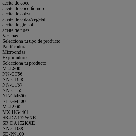
aceite de coco
aceite de coco líquido
aceite de colza
aceite de colza/vegetal
aceite de girasol
aceite de nuez
Ver más
Selecciona tu tipo de producto
Panificadora
Microondas
Exprimidores
Selecciona tu producto
MJ-L800
NN-CT56
NN-CD58
NN-CT57
NN-CT55
NF-GM600
NF-GM400
MJ-L900
MX-HG4401
SR-DA152WXE
SR-DA152KXE
NN-CD88
SD-PN100