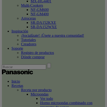
MX-HG4401
Multi-Cookers
NF-GM600
NF-GM400
Arroceras
SR-DA152KXE
SR-DA152WXE
Inspiración
¡Socialízate! ¡Únete a nuestra comunidad!
Tutoriales
Creadores
Soporte
Registro de productos
Dónde comprar
Inicio
Recetas
Receta por producto
Microondas
Ver todo
Horno microondas combinado con