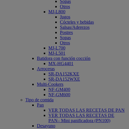
Sopas
Otros
MJ-L800
Jugos
Cócteles y bebidas
Salsas/Aderezos
Postres
Sopas
Otros
MJ-L700
MJ-L501
Batidora con función cocción
MX-HG4401
Arroceras
SR-DA152KXE
SR-DA152WXE
Multi-Cookers
NF-GM400
NF-GM600
Tipo de comida
Pan
VER TODAS LAS RECETAS DE PAN
VER TODAS LAS RECETAS DE
PAN– Mini panificadora (PN100)
Desayuno