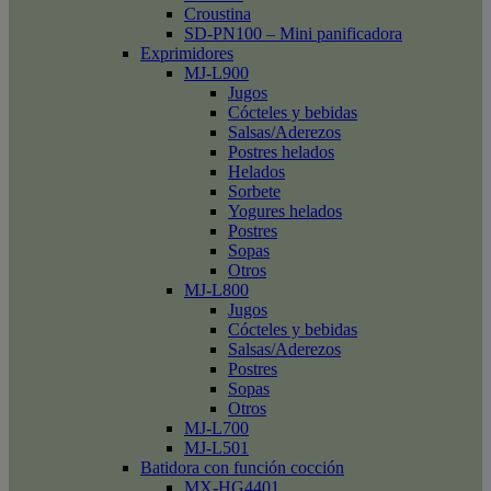
Croustina
SD-PN100 – Mini panificadora
Exprimidores
MJ-L900
Jugos
Cócteles y bebidas
Salsas/Aderezos
Postres helados
Helados
Sorbete
Yogures helados
Postres
Sopas
Otros
MJ-L800
Jugos
Cócteles y bebidas
Salsas/Aderezos
Postres
Sopas
Otros
MJ-L700
MJ-L501
Batidora con función cocción
MX-HG4401