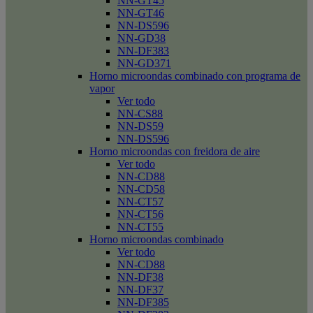
NN-GT45
NN-GT46
NN-DS596
NN-GD38
NN-DF383
NN-GD371
Horno microondas combinado con programa de
vapor
Ver todo
NN-CS88
NN-DS59
NN-DS596
Horno microondas con freidora de aire
Ver todo
NN-CD88
NN-CD58
NN-CT57
NN-CT56
NN-CT55
Horno microondas combinado
Ver todo
NN-CD88
NN-DF38
NN-DF37
NN-DF385