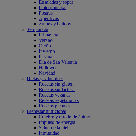
Ensaladas y sopas
Plato principal
Postres
Aperitivos
Zumos y batidos
Temporada
Primavera
Verano
Otoño
Invierno
Pascua
Día de San Valentín
Halloween
Navidad
Dietas y saludables
Recetas sin gluten
Recetas sin lactosa
Recetas veganas
Recetas vegetarianas
Recetas picantes
Bienestar nutricional
Cerebro y estado de ánimo
Impulso de energía
Salud de la piel
Inmunidad