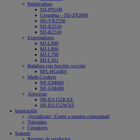
Panificadora
SD-PN100
Croustina – SD-ZP2000
SD-YR2550
SD-R2530
SD-B2510
Exprimidores
MJ-L900
MJ-L800
MJ-L700
MJ-L501
Batidora con función cocción
MX-HG4401
Multi-Cookers
NF-GM600
NF-GM400
Arroceras
SR-DA152KXE
SR-DA152WXE
Inspiración
¡Socialízate! ¡Únete a nuestra comunidad!
Tutoriales
Creadores
Soporte
Registro de productos