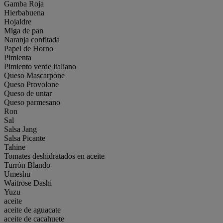
Gamba Roja
Hierbabuena
Hojaldre
Miga de pan
Naranja confitada
Papel de Horno
Pimienta
Pimiento verde italiano
Queso Mascarpone
Queso Provolone
Queso de untar
Queso parmesano
Ron
Sal
Salsa Jang
Salsa Picante
Tahine
Tomates deshidratados en aceite
Turrón Blando
Umeshu
Waitrose Dashi
Yuzu
aceite
aceite de aguacate
aceite de cacahuete