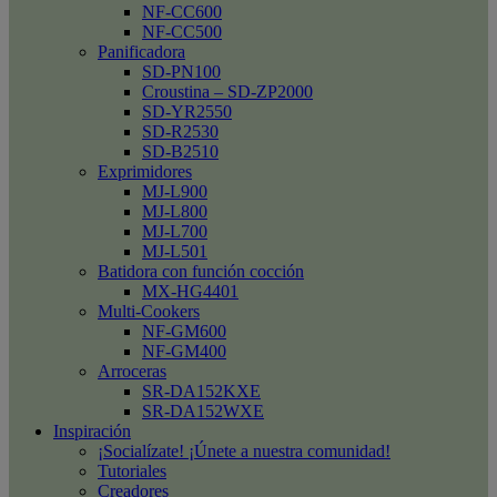
NF-CC600
NF-CC500
Panificadora
SD-PN100
Croustina – SD-ZP2000
SD-YR2550
SD-R2530
SD-B2510
Exprimidores
MJ-L900
MJ-L800
MJ-L700
MJ-L501
Batidora con función cocción
MX-HG4401
Multi-Cookers
NF-GM600
NF-GM400
Arroceras
SR-DA152KXE
SR-DA152WXE
Inspiración
¡Socialízate! ¡Únete a nuestra comunidad!
Tutoriales
Creadores