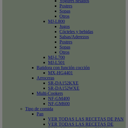
Yogures helados
Postres
Sopas
Otros
MJ-L800
Jugos
Cócteles y bebidas
Salsas/Aderezos
Postres
Sopas
Otros
MJ-L700
MJ-L501
Batidora con función cocción
MX-HG4401
Arroceras
SR-DA152KXE
SR-DA152WXE
Multi-Cookers
NF-GM400
NF-GM600
Tipo de comida
Pan
VER TODAS LAS RECETAS DE PAN
VER TODAS LAS RECETAS DE