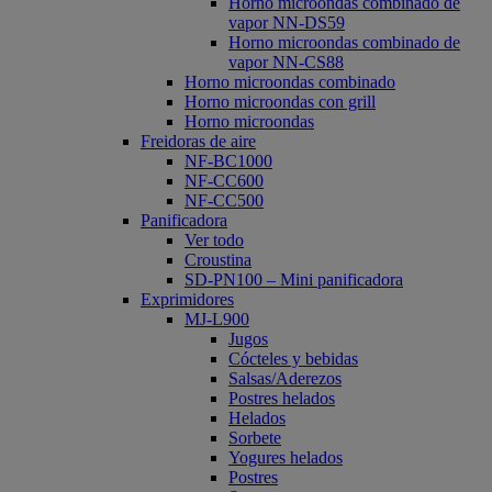
Horno microondas combinado de
vapor NN-DS59
Horno microondas combinado de
vapor NN-CS88
Horno microondas combinado
Horno microondas con grill
Horno microondas
Freidoras de aire
NF-BC1000
NF-CC600
NF-CC500
Panificadora
Ver todo
Croustina
SD-PN100 – Mini panificadora
Exprimidores
MJ-L900
Jugos
Cócteles y bebidas
Salsas/Aderezos
Postres helados
Helados
Sorbete
Yogures helados
Postres