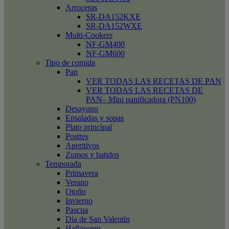
Arroceras
SR-DA152KXE
SR-DA152WXE
Multi-Cookers
NF-GM400
NF-GM600
Tipo de comida
Pan
VER TODAS LAS RECETAS DE PAN
VER TODAS LAS RECETAS DE
PAN– Mini panificadora (PN100)
Desayuno
Ensaladas y sopas
Plato principal
Postres
Aperitivos
Zumos y batidos
Temporada
Primavera
Verano
Otoño
Invierno
Pascua
Día de San Valentín
Halloween