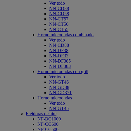
Ver todo
NN-CD88
NN-CD58
NN-CT57
NN-CT56
NN-CT55
Horno microondas combinado
Ver todo
NN-CD88
NN-DF38
NN-DF37
NN-DF385
NN-DF383
Horno microondas con grill
Ver todo
NN-GT46
NN-GD38
NN-GD371
Horno microondas
Ver todo
NN-GT45
Freidoras de aire
NF-BC1000
NF-CC600
NF-CC500