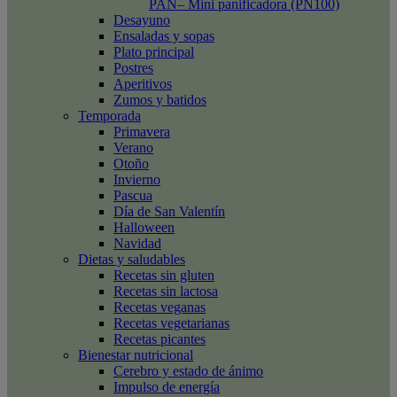
PAN– Mini panificadora (PN100)
Desayuno
Ensaladas y sopas
Plato principal
Postres
Aperitivos
Zumos y batidos
Temporada
Primavera
Verano
Otoño
Invierno
Pascua
Día de San Valentín
Halloween
Navidad
Dietas y saludables
Recetas sin gluten
Recetas sin lactosa
Recetas veganas
Recetas vegetarianas
Recetas picantes
Bienestar nutricional
Cerebro y estado de ánimo
Impulso de energía