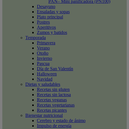
PAN– Mini panificadora (PN100)
Desayuno
Ensaladas y sopas
Plato principal
Postres
Aperitivos
Zumos y batidos
Temporada
Primavera
Verano
Otoño
Invierno
Pascua
Día de San Valentín
Halloween
Navidad
Dietas y saludables
Recetas sin gluten
Recetas sin lactosa
Recetas veganas
Recetas vegetarianas
Recetas picantes
Bienestar nutricional
Cerebro y estado de ánimo
Impulso de energía