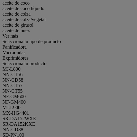
aceite de coco
aceite de coco líquido
aceite de colza
aceite de colza/vegetal
aceite de girasol
aceite de nuez
Ver más
Selecciona tu tipo de producto
Panificadora
Microondas
Exprimidores
Selecciona tu producto
MJ-L800
NN-CT56
NN-CD58
NN-CT57
NN-CT55
NF-GM600
NF-GM400
MJ-L900
MX-HG4401
SR-DA152WXE
SR-DA152KXE
NN-CD88
SD-PN100