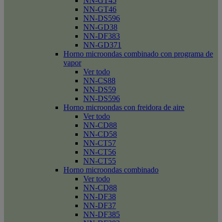
NN-GT45
NN-GT46
NN-DS596
NN-GD38
NN-DF383
NN-GD371
Horno microondas combinado con programa de
vapor
Ver todo
NN-CS88
NN-DS59
NN-DS596
Horno microondas con freidora de aire
Ver todo
NN-CD88
NN-CD58
NN-CT57
NN-CT56
NN-CT55
Horno microondas combinado
Ver todo
NN-CD88
NN-DF38
NN-DF37
NN-DF385