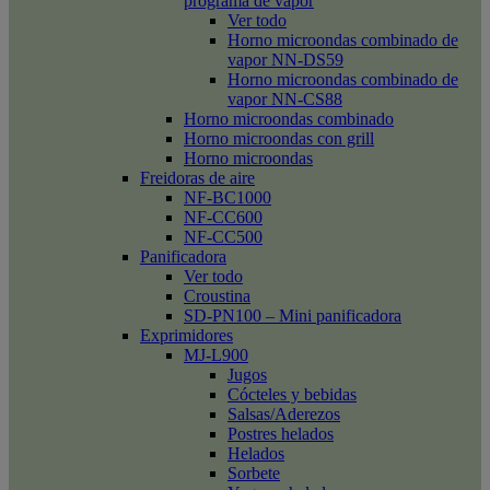
programa de vapor
Ver todo
Horno microondas combinado de
vapor NN-DS59
Horno microondas combinado de
vapor NN-CS88
Horno microondas combinado
Horno microondas con grill
Horno microondas
Freidoras de aire
NF-BC1000
NF-CC600
NF-CC500
Panificadora
Ver todo
Croustina
SD-PN100 – Mini panificadora
Exprimidores
MJ-L900
Jugos
Cócteles y bebidas
Salsas/Aderezos
Postres helados
Helados
Sorbete