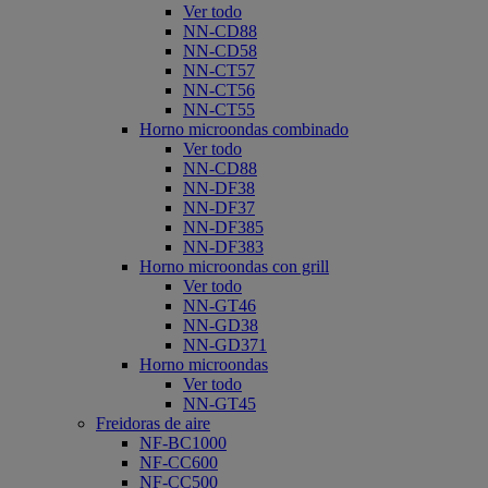
Ver todo
NN-CD88
NN-CD58
NN-CT57
NN-CT56
NN-CT55
Horno microondas combinado
Ver todo
NN-CD88
NN-DF38
NN-DF37
NN-DF385
NN-DF383
Horno microondas con grill
Ver todo
NN-GT46
NN-GD38
NN-GD371
Horno microondas
Ver todo
NN-GT45
Freidoras de aire
NF-BC1000
NF-CC600
NF-CC500