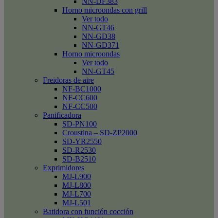
NN-DF383
Horno microondas con grill
Ver todo
NN-GT46
NN-GD38
NN-GD371
Horno microondas
Ver todo
NN-GT45
Freidoras de aire
NF-BC1000
NF-CC600
NF-CC500
Panificadora
SD-PN100
Croustina – SD-ZP2000
SD-YR2550
SD-R2530
SD-B2510
Exprimidores
MJ-L900
MJ-L800
MJ-L700
MJ-L501
Batidora con función cocción