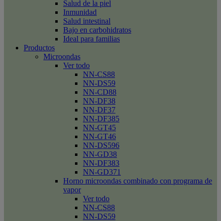
Salud de la piel
Inmunidad
Salud intestinal
Bajo en carbohidratos
Ideal para familias
Productos
Microondas
Ver todo
NN-CS88
NN-DS59
NN-CD88
NN-DF38
NN-DF37
NN-DF385
NN-GT45
NN-GT46
NN-DS596
NN-GD38
NN-DF383
NN-GD371
Horno microondas combinado con programa de
vapor
Ver todo
NN-CS88
NN-DS59