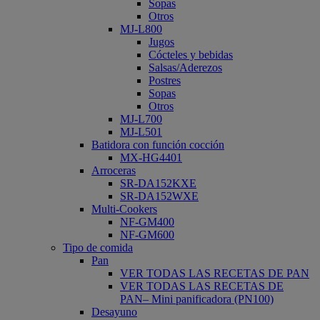
Sopas
Otros
MJ-L800
Jugos
Cócteles y bebidas
Salsas/Aderezos
Postres
Sopas
Otros
MJ-L700
MJ-L501
Batidora con función cocción
MX-HG4401
Arroceras
SR-DA152KXE
SR-DA152WXE
Multi-Cookers
NF-GM400
NF-GM600
Tipo de comida
Pan
VER TODAS LAS RECETAS DE PAN
VER TODAS LAS RECETAS DE
PAN– Mini panificadora (PN100)
Desayuno