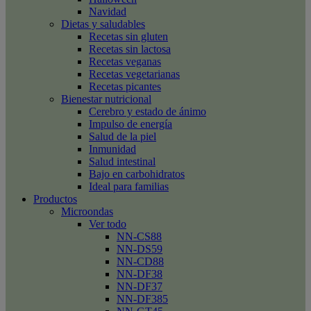
Navidad
Dietas y saludables
Recetas sin gluten
Recetas sin lactosa
Recetas veganas
Recetas vegetarianas
Recetas picantes
Bienestar nutricional
Cerebro y estado de ánimo
Impulso de energía
Salud de la piel
Inmunidad
Salud intestinal
Bajo en carbohidratos
Ideal para familias
Productos
Microondas
Ver todo
NN-CS88
NN-DS59
NN-CD88
NN-DF38
NN-DF37
NN-DF385