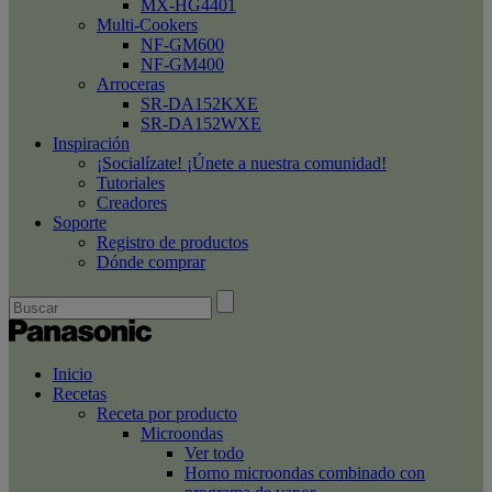
MX-HG4401
Multi-Cookers
NF-GM600
NF-GM400
Arroceras
SR-DA152KXE
SR-DA152WXE
Inspiración
¡Socialízate! ¡Únete a nuestra comunidad!
Tutoriales
Creadores
Soporte
Registro de productos
Dónde comprar
Inicio
Recetas
Receta por producto
Microondas
Ver todo
Horno microondas combinado con