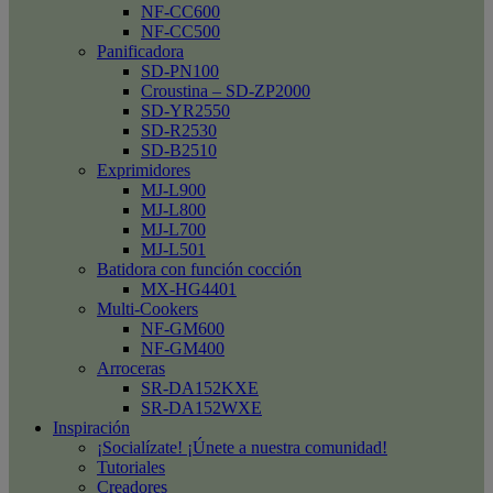
NF-CC600
NF-CC500
Panificadora
SD-PN100
Croustina – SD-ZP2000
SD-YR2550
SD-R2530
SD-B2510
Exprimidores
MJ-L900
MJ-L800
MJ-L700
MJ-L501
Batidora con función cocción
MX-HG4401
Multi-Cookers
NF-GM600
NF-GM400
Arroceras
SR-DA152KXE
SR-DA152WXE
Inspiración
¡Socialízate! ¡Únete a nuestra comunidad!
Tutoriales
Creadores