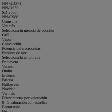
NN-GD371
NN-DS59
SD-2500
NN-CS88
Croustina
Ver más
Selecciona tu método de cocción
Grill
Vapor
Convección
Potencia del microondas
Freidora de aire
Selecciona la temporada
Primavera
Verano
Otoño
Invierno
Pascua
Halloween
Navidad
Ver más
Filtrar recetas por valoración
0
-
5
valoración con estrellas
Borrar todo
Hecho