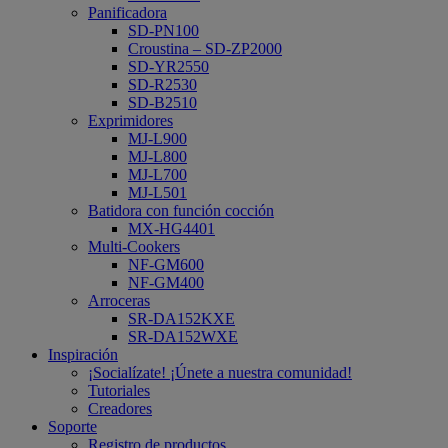
Panificadora
SD-PN100
Croustina – SD-ZP2000
SD-YR2550
SD-R2530
SD-B2510
Exprimidores
MJ-L900
MJ-L800
MJ-L700
MJ-L501
Batidora con función cocción
MX-HG4401
Multi-Cookers
NF-GM600
NF-GM400
Arroceras
SR-DA152KXE
SR-DA152WXE
Inspiración
¡Socialízate! ¡Únete a nuestra comunidad!
Tutoriales
Creadores
Soporte
Registro de productos