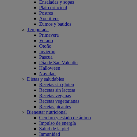
Ensaladas y sopas
Plato principal
Postres
Aperitivos
Zumos y batidos
Temporada
Primavera
Verano
Otoño
Invierno
Pascua
Día de San Valentín
Halloween
Navidad
Dietas y saludables
Recetas sin gluten
Recetas sin lactosa
Recetas veganas
Recetas vegetarianas
Recetas picantes
Bienestar nutricional
Cerebro y estado de ánimo
Impulso de energía
Salud de la piel
Inmunidad