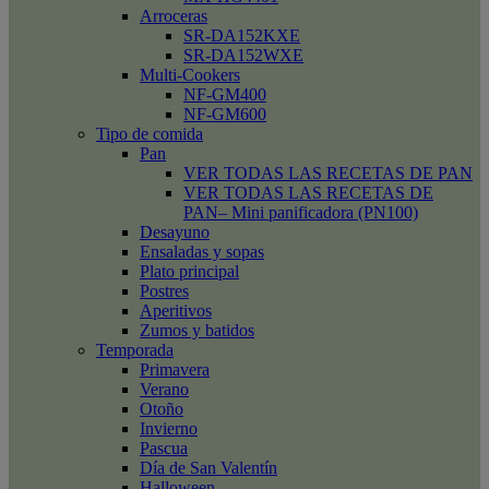
Arroceras
SR-DA152KXE
SR-DA152WXE
Multi-Cookers
NF-GM400
NF-GM600
Tipo de comida
Pan
VER TODAS LAS RECETAS DE PAN
VER TODAS LAS RECETAS DE
PAN– Mini panificadora (PN100)
Desayuno
Ensaladas y sopas
Plato principal
Postres
Aperitivos
Zumos y batidos
Temporada
Primavera
Verano
Otoño
Invierno
Pascua
Día de San Valentín
Halloween