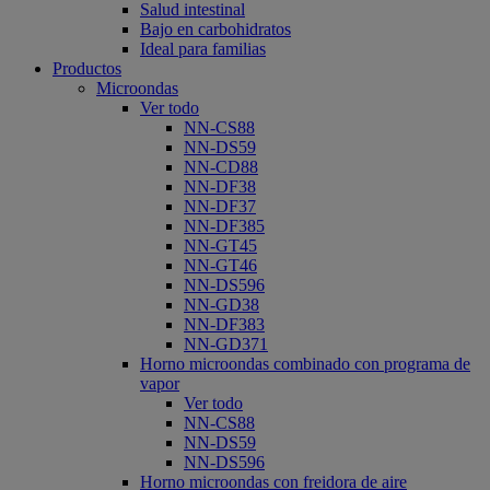
Salud intestinal
Bajo en carbohidratos
Ideal para familias
Productos
Microondas
Ver todo
NN-CS88
NN-DS59
NN-CD88
NN-DF38
NN-DF37
NN-DF385
NN-GT45
NN-GT46
NN-DS596
NN-GD38
NN-DF383
NN-GD371
Horno microondas combinado con programa de
vapor
Ver todo
NN-CS88
NN-DS59
NN-DS596
Horno microondas con freidora de aire