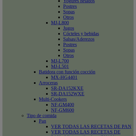
Yogures helados
Postres
Sopas
Otros
MJ-L800
Jugos
Cócteles y bebidas
Salsas/Aderezos
Postres
Sopas
Otros
MJ-L700
MJ-L501
Batidora con función cocción
MX-HG4401
Arroceras
SR-DA152KXE
SR-DA152WXE
Multi-Cookers
NF-GM400
NF-GM600
Tipo de comida
Pan
VER TODAS LAS RECETAS DE PAN
VER TODAS LAS RECETAS DE