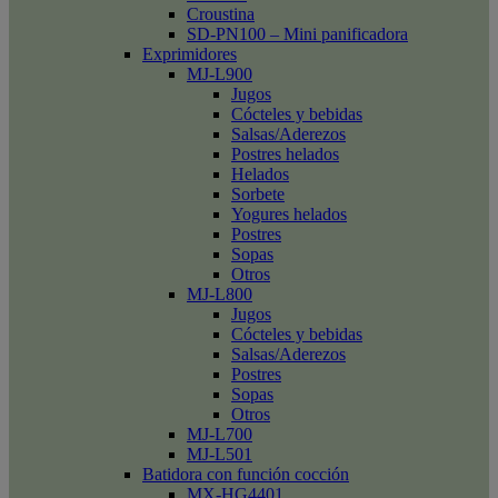
Croustina
SD-PN100 – Mini panificadora
Exprimidores
MJ-L900
Jugos
Cócteles y bebidas
Salsas/Aderezos
Postres helados
Helados
Sorbete
Yogures helados
Postres
Sopas
Otros
MJ-L800
Jugos
Cócteles y bebidas
Salsas/Aderezos
Postres
Sopas
Otros
MJ-L700
MJ-L501
Batidora con función cocción
MX-HG4401