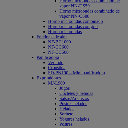
Horno microondas combinado de
vapor NN-DS59
Horno microondas combinado de
vapor NN-CS88
Horno microondas combinado
Horno microondas con grill
Horno microondas
Freidoras de aire
NF-BC1000
NF-CC600
NF-CC500
Panificadora
Ver todo
Croustina
SD-PN100 – Mini panificadora
Exprimidores
MJ-L900
Jugos
Cócteles y bebidas
Salsas/Aderezos
Postres helados
Helados
Sorbete
Yogures helados
Postres