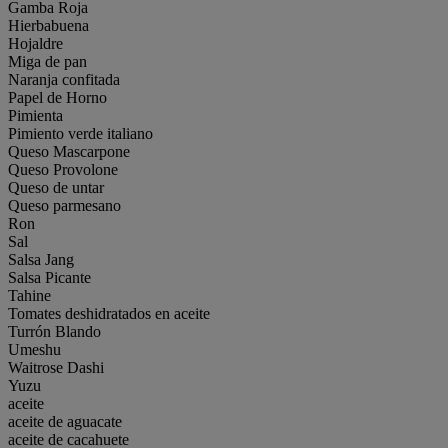
Gamba Roja
Hierbabuena
Hojaldre
Miga de pan
Naranja confitada
Papel de Horno
Pimienta
Pimiento verde italiano
Queso Mascarpone
Queso Provolone
Queso de untar
Queso parmesano
Ron
Sal
Salsa Jang
Salsa Picante
Tahine
Tomates deshidratados en aceite
Turrón Blando
Umeshu
Waitrose Dashi
Yuzu
aceite
aceite de aguacate
aceite de cacahuete