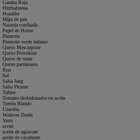
Gamba Roja
Hierbabuena
Hojaldre
Miga de pan
Naranja confitada
Papel de Horno
Pimienta
Pimiento verde italiano
Queso Mascarpone
Queso Provolone
Queso de untar
Queso parmesano
Ron
Sal
Salsa Jang
Salsa Picante
Tahine
Tomates deshidratados en aceite
Turrón Blando
Umeshu
Waitrose Dashi
Yuzu
aceite
aceite de aguacate
aceite de cacahuete