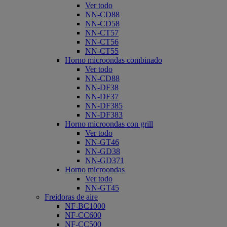
Ver todo
NN-CD88
NN-CD58
NN-CT57
NN-CT56
NN-CT55
Horno microondas combinado
Ver todo
NN-CD88
NN-DF38
NN-DF37
NN-DF385
NN-DF383
Horno microondas con grill
Ver todo
NN-GT46
NN-GD38
NN-GD371
Horno microondas
Ver todo
NN-GT45
Freidoras de aire
NF-BC1000
NF-CC600
NF-CC500