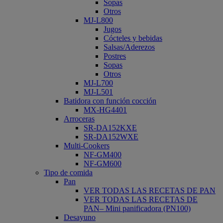
Sopas
Otros
MJ-L800
Jugos
Cócteles y bebidas
Salsas/Aderezos
Postres
Sopas
Otros
MJ-L700
MJ-L501
Batidora con función cocción
MX-HG4401
Arroceras
SR-DA152KXE
SR-DA152WXE
Multi-Cookers
NF-GM400
NF-GM600
Tipo de comida
Pan
VER TODAS LAS RECETAS DE PAN
VER TODAS LAS RECETAS DE
PAN– Mini panificadora (PN100)
Desayuno