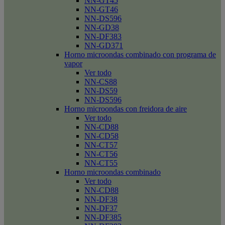
NN-GT45
NN-GT46
NN-DS596
NN-GD38
NN-DF383
NN-GD371
Horno microondas combinado con programa de
vapor
Ver todo
NN-CS88
NN-DS59
NN-DS596
Horno microondas con freidora de aire
Ver todo
NN-CD88
NN-CD58
NN-CT57
NN-CT56
NN-CT55
Horno microondas combinado
Ver todo
NN-CD88
NN-DF38
NN-DF37
NN-DF385