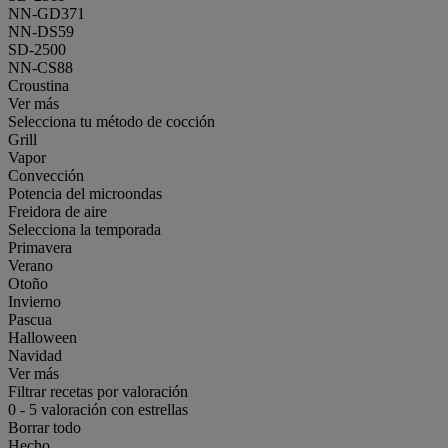
NN-GD371
NN-DS59
SD-2500
NN-CS88
Croustina
Ver más
Selecciona tu método de cocción
Grill
Vapor
Convección
Potencia del microondas
Freidora de aire
Selecciona la temporada
Primavera
Verano
Otoño
Invierno
Pascua
Halloween
Navidad
Ver más
Filtrar recetas por valoración
0
-
5
valoración con estrellas
Borrar todo
Hecho