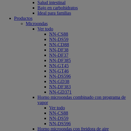
Salud intestinal
Bajo en carbohidratos
Ideal para familias
Productos
Microondas
Ver todo
NN-CS88
NN-DS59
NN-CD88
NN-DF38
NN-DF37
NN-DF385
NN-GT45
NN-GT46
NN-DS596
NN-GD38
NN-DF383
NN-GD371
Horno microondas combinado con programa de
vapor
Ver todo
NN-CS88
NN-DS59
NN-DS596
Horno microondas con freidora de aire