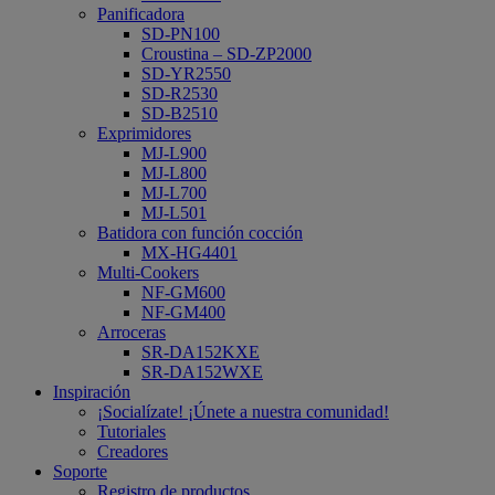
Panificadora
SD-PN100
Croustina – SD-ZP2000
SD-YR2550
SD-R2530
SD-B2510
Exprimidores
MJ-L900
MJ-L800
MJ-L700
MJ-L501
Batidora con función cocción
MX-HG4401
Multi-Cookers
NF-GM600
NF-GM400
Arroceras
SR-DA152KXE
SR-DA152WXE
Inspiración
¡Socialízate! ¡Únete a nuestra comunidad!
Tutoriales
Creadores
Soporte
Registro de productos