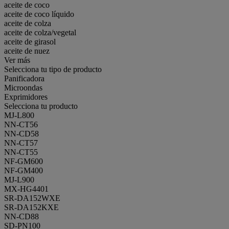
aceite de coco
aceite de coco líquido
aceite de colza
aceite de colza/vegetal
aceite de girasol
aceite de nuez
Ver más
Selecciona tu tipo de producto
Panificadora
Microondas
Exprimidores
Selecciona tu producto
MJ-L800
NN-CT56
NN-CD58
NN-CT57
NN-CT55
NF-GM600
NF-GM400
MJ-L900
MX-HG4401
SR-DA152WXE
SR-DA152KXE
NN-CD88
SD-PN100