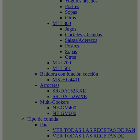
Yogures helados
Postres
Sopas
Otros
MJ-L800
Jugos
Cócteles y bebidas
Salsas/Aderezos
Postres
Sopas
Otros
MJ-L700
MJ-L501
Batidora con función cocción
MX-HG4401
Arroceras
SR-DA152KXE
SR-DA152WXE
Multi-Cookers
NF-GM400
NF-GM600
Tipo de comida
Pan
VER TODAS LAS RECETAS DE PAN
VER TODAS LAS RECETAS DE