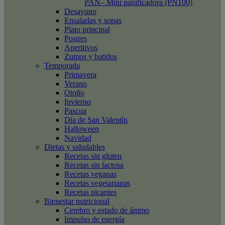
PAN– Mini panificadora (PN100)
Desayuno
Ensaladas y sopas
Plato principal
Postres
Aperitivos
Zumos y batidos
Temporada
Primavera
Verano
Otoño
Invierno
Pascua
Día de San Valentín
Halloween
Navidad
Dietas y saludables
Recetas sin gluten
Recetas sin lactosa
Recetas veganas
Recetas vegetarianas
Recetas picantes
Bienestar nutricional
Cerebro y estado de ánimo
Impulso de energía