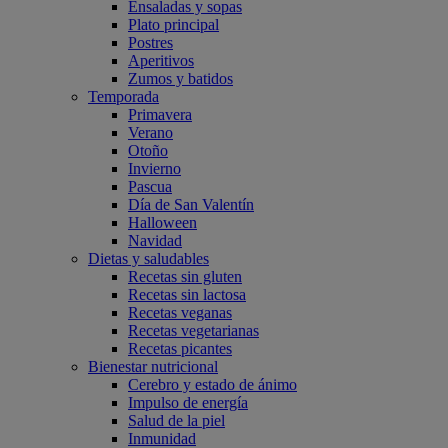
Ensaladas y sopas
Plato principal
Postres
Aperitivos
Zumos y batidos
Temporada
Primavera
Verano
Otoño
Invierno
Pascua
Día de San Valentín
Halloween
Navidad
Dietas y saludables
Recetas sin gluten
Recetas sin lactosa
Recetas veganas
Recetas vegetarianas
Recetas picantes
Bienestar nutricional
Cerebro y estado de ánimo
Impulso de energía
Salud de la piel
Inmunidad