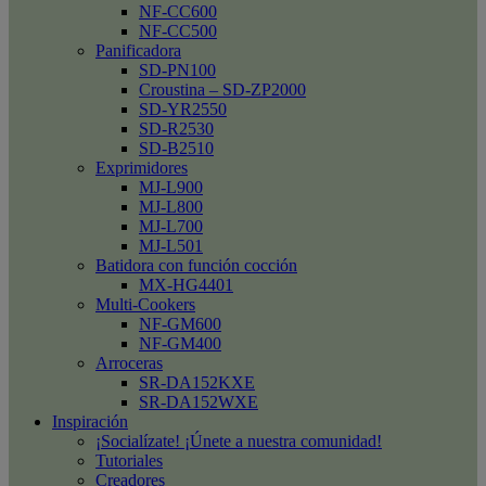
NF-CC600
NF-CC500
Panificadora
SD-PN100
Croustina – SD-ZP2000
SD-YR2550
SD-R2530
SD-B2510
Exprimidores
MJ-L900
MJ-L800
MJ-L700
MJ-L501
Batidora con función cocción
MX-HG4401
Multi-Cookers
NF-GM600
NF-GM400
Arroceras
SR-DA152KXE
SR-DA152WXE
Inspiración
¡Socialízate! ¡Únete a nuestra comunidad!
Tutoriales
Creadores