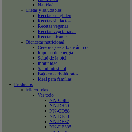
Navidad
Dietas y saludables
Recetas sin gluten
Recetas sin lactosa
Recetas veganas
Recetas vegetarianas
Recetas picantes
Bienestar nutricional
Cerebro y estado de ánimo
Impulso de energía
Salud de la piel
Inmunidad
Salud intestinal
Bajo en carbohidratos
Ideal para familias
Productos
Microondas
Ver todo
NN-CS88
NN-DS59
NN-CD88
NN-DF38
NN-DF37
NN-DF385