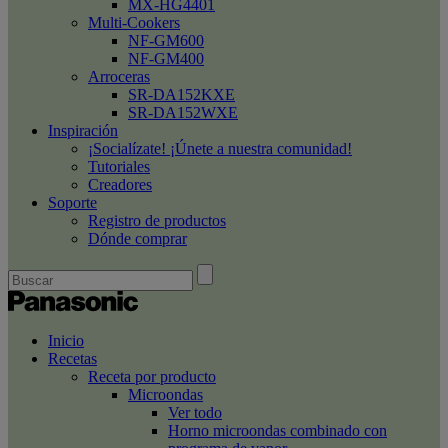
MX-HG4401
Multi-Cookers
NF-GM600
NF-GM400
Arroceras
SR-DA152KXE
SR-DA152WXE
Inspiración
¡Socialízate! ¡Únete a nuestra comunidad!
Tutoriales
Creadores
Soporte
Registro de productos
Dónde comprar
Inicio
Recetas
Receta por producto
Microondas
Ver todo
Horno microondas combinado con