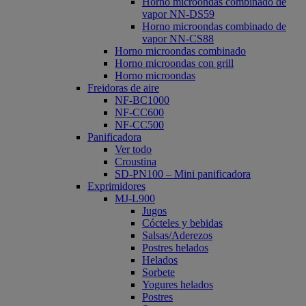
Horno microondas combinado de
vapor NN-DS59
Horno microondas combinado de
vapor NN-CS88
Horno microondas combinado
Horno microondas con grill
Horno microondas
Freidoras de aire
NF-BC1000
NF-CC600
NF-CC500
Panificadora
Ver todo
Croustina
SD-PN100 – Mini panificadora
Exprimidores
MJ-L900
Jugos
Cócteles y bebidas
Salsas/Aderezos
Postres helados
Helados
Sorbete
Yogures helados
Postres