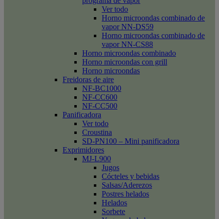
programa de vapor
Ver todo
Horno microondas combinado de
vapor NN-DS59
Horno microondas combinado de
vapor NN-CS88
Horno microondas combinado
Horno microondas con grill
Horno microondas
Freidoras de aire
NF-BC1000
NF-CC600
NF-CC500
Panificadora
Ver todo
Croustina
SD-PN100 – Mini panificadora
Exprimidores
MJ-L900
Jugos
Cócteles y bebidas
Salsas/Aderezos
Postres helados
Helados
Sorbete