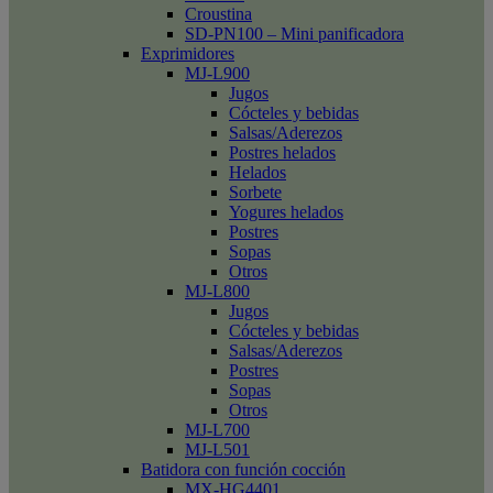
Croustina
SD-PN100 – Mini panificadora
Exprimidores
MJ-L900
Jugos
Cócteles y bebidas
Salsas/Aderezos
Postres helados
Helados
Sorbete
Yogures helados
Postres
Sopas
Otros
MJ-L800
Jugos
Cócteles y bebidas
Salsas/Aderezos
Postres
Sopas
Otros
MJ-L700
MJ-L501
Batidora con función cocción
MX-HG4401