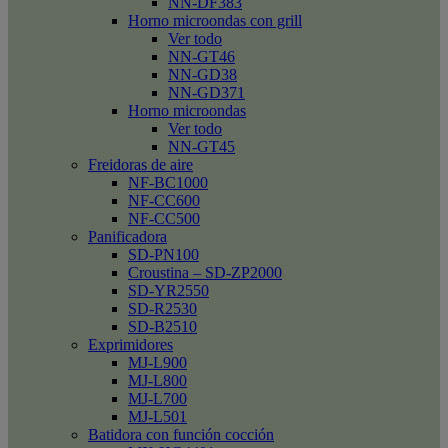
NN-DF383
Horno microondas con grill
Ver todo
NN-GT46
NN-GD38
NN-GD371
Horno microondas
Ver todo
NN-GT45
Freidoras de aire
NF-BC1000
NF-CC600
NF-CC500
Panificadora
SD-PN100
Croustina – SD-ZP2000
SD-YR2550
SD-R2530
SD-B2510
Exprimidores
MJ-L900
MJ-L800
MJ-L700
MJ-L501
Batidora con función cocción