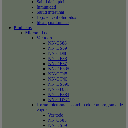
Salud de la piel
Inmunidad
Salud intestinal
Bajo en carbohidratos
Ideal para familias
Productos
Microondas
Ver todo
NN-CS88
NN-DS59
NN-CD88
NN-DF38
NN-DF37
NN-DF385
NN-GT45
NN-GT46
NN-DS596
NN-GD38
NN-DF383
NN-GD371
Horno microondas combinado con programa de
vapor
Ver todo
NN-CS88
NN-DS59