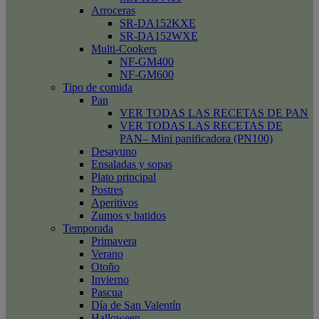
Arroceras
SR-DA152KXE
SR-DA152WXE
Multi-Cookers
NF-GM400
NF-GM600
Tipo de comida
Pan
VER TODAS LAS RECETAS DE PAN
VER TODAS LAS RECETAS DE
PAN– Mini panificadora (PN100)
Desayuno
Ensaladas y sopas
Plato principal
Postres
Aperitivos
Zumos y batidos
Temporada
Primavera
Verano
Otoño
Invierno
Pascua
Día de San Valentín
Halloween