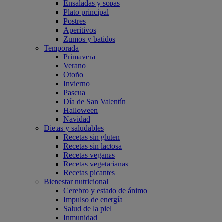
Ensaladas y sopas
Plato principal
Postres
Aperitivos
Zumos y batidos
Temporada
Primavera
Verano
Otoño
Invierno
Pascua
Día de San Valentín
Halloween
Navidad
Dietas y saludables
Recetas sin gluten
Recetas sin lactosa
Recetas veganas
Recetas vegetarianas
Recetas picantes
Bienestar nutricional
Cerebro y estado de ánimo
Impulso de energía
Salud de la piel
Inmunidad