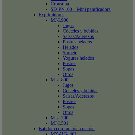
Croustina
SD-PN100 – Mini panificadora
Exprimidores
MJ-L900
Jugos
Cócteles y bebidas
Salsas/Aderezos
Postres helados
Helados
Sorbete
Yogures helados
Postres
Sopas
Otros
MJ-L800
Jugos
Cócteles y bebidas
Salsas/Aderezos
Postres
Sopas
Otros
MJ-L700
MJ-L501
Batidora con función cocción
MX-HG4401