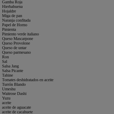
Gamba Roja
Hierbabuena
Hojaldre
Miga de pan
Naranja confitada
Papel de Horno
Pimienta
Pimiento verde italiano
Queso Mascarpone
Queso Provolone
Queso de untar
Queso parmesano
Ron
Sal
Salsa Jang
Salsa Picante
Tahine
Tomates deshidratados en aceite
Turrón Blando
Umeshu
Waitrose Dashi
Yuzu
aceite
aceite de aguacate
aceite de cacahuete