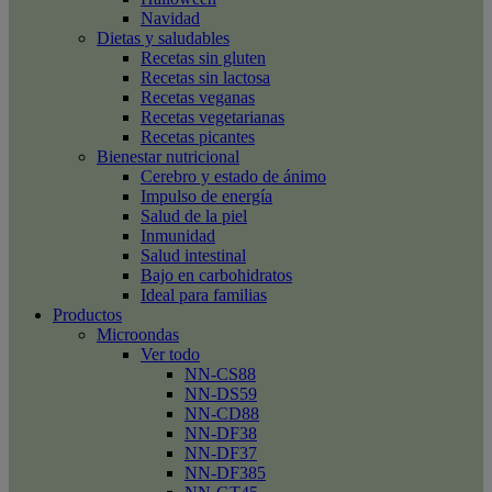
Navidad
Dietas y saludables
Recetas sin gluten
Recetas sin lactosa
Recetas veganas
Recetas vegetarianas
Recetas picantes
Bienestar nutricional
Cerebro y estado de ánimo
Impulso de energía
Salud de la piel
Inmunidad
Salud intestinal
Bajo en carbohidratos
Ideal para familias
Productos
Microondas
Ver todo
NN-CS88
NN-DS59
NN-CD88
NN-DF38
NN-DF37
NN-DF385