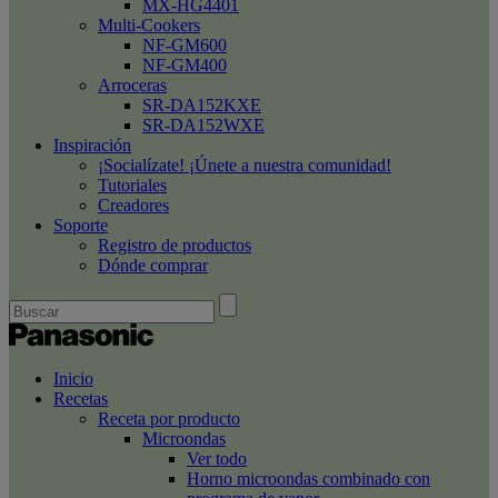
MX-HG4401
Multi-Cookers
NF-GM600
NF-GM400
Arroceras
SR-DA152KXE
SR-DA152WXE
Inspiración
¡Socialízate! ¡Únete a nuestra comunidad!
Tutoriales
Creadores
Soporte
Registro de productos
Dónde comprar
Inicio
Recetas
Receta por producto
Microondas
Ver todo
Horno microondas combinado con