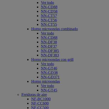
Ver todo
NN-CD88
NN-CD58
NN-CT57
NN-CT56
NN-CT55
Horno microondas combinado
Ver todo
NN-CD88
NN-DF38
NN-DF37
NN-DF385
NN-DF383
Horno microondas con grill
Ver todo
NN-GT46
NN-GD38
NN-GD371
Horno microondas
Ver todo
NN-GT45
Freidoras de aire
NF-BC1000
NF-CC600
NF-CC500