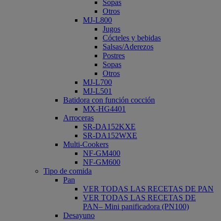
Sopas
Otros
MJ-L800
Jugos
Cócteles y bebidas
Salsas/Aderezos
Postres
Sopas
Otros
MJ-L700
MJ-L501
Batidora con función cocción
MX-HG4401
Arroceras
SR-DA152KXE
SR-DA152WXE
Multi-Cookers
NF-GM400
NF-GM600
Tipo de comida
Pan
VER TODAS LAS RECETAS DE PAN
VER TODAS LAS RECETAS DE
PAN– Mini panificadora (PN100)
Desayuno