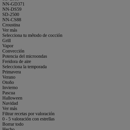
NN-GD371
NN-DS59
SD-2500
NN-CS88
Croustina
Ver más
Selecciona tu método de cocción
Grill
Vapor
Convección
Potencia del microondas
Freidora de aire
Selecciona la temporada
Primavera
Verano
Otoño
Invierno
Pascua
Halloween
Navidad
Ver más
Filtrar recetas por valoración
0
-
5
valoración con estrellas
Borrar todo
Hecho