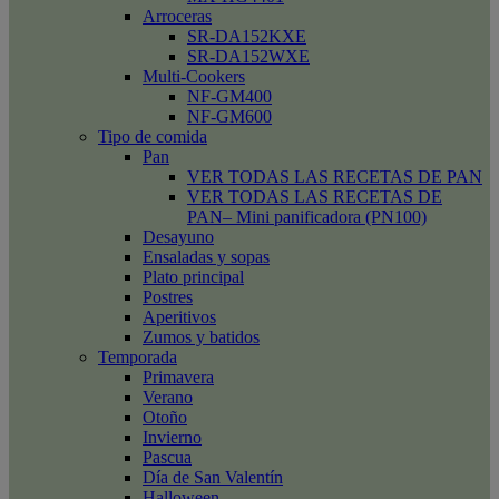
Arroceras
SR-DA152KXE
SR-DA152WXE
Multi-Cookers
NF-GM400
NF-GM600
Tipo de comida
Pan
VER TODAS LAS RECETAS DE PAN
VER TODAS LAS RECETAS DE
PAN– Mini panificadora (PN100)
Desayuno
Ensaladas y sopas
Plato principal
Postres
Aperitivos
Zumos y batidos
Temporada
Primavera
Verano
Otoño
Invierno
Pascua
Día de San Valentín
Halloween