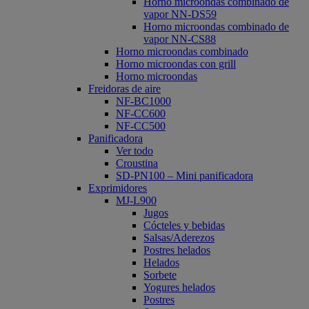
Horno microondas combinado de
vapor NN-DS59
Horno microondas combinado de
vapor NN-CS88
Horno microondas combinado
Horno microondas con grill
Horno microondas
Freidoras de aire
NF-BC1000
NF-CC600
NF-CC500
Panificadora
Ver todo
Croustina
SD-PN100 – Mini panificadora
Exprimidores
MJ-L900
Jugos
Cócteles y bebidas
Salsas/Aderezos
Postres helados
Helados
Sorbete
Yogures helados
Postres