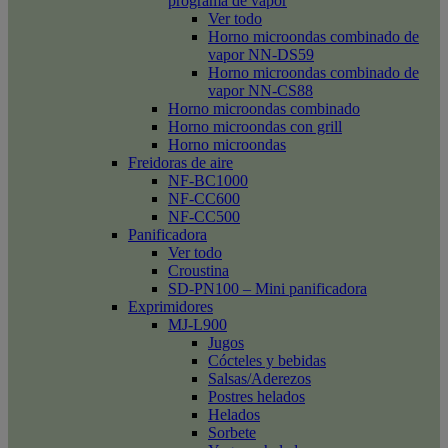
programa de vapor
Ver todo
Horno microondas combinado de
vapor NN-DS59
Horno microondas combinado de
vapor NN-CS88
Horno microondas combinado
Horno microondas con grill
Horno microondas
Freidoras de aire
NF-BC1000
NF-CC600
NF-CC500
Panificadora
Ver todo
Croustina
SD-PN100 – Mini panificadora
Exprimidores
MJ-L900
Jugos
Cócteles y bebidas
Salsas/Aderezos
Postres helados
Helados
Sorbete