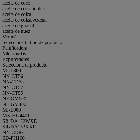
aceite de coco
aceite de coco líquido
aceite de colza
aceite de colza/vegetal
aceite de girasol
aceite de nuez
Ver más
Selecciona tu tipo de producto
Panificadora
Microondas
Exprimidores
Selecciona tu producto
MJ-L800
NN-CT56
NN-CD58
NN-CT57
NN-CT55
NF-GM600
NF-GM400
MJ-L900
MX-HG4401
SR-DA152WXE
SR-DA152KXE
NN-CD88
SD-PN100