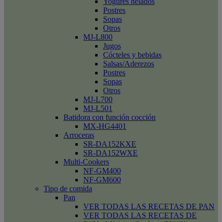
Yogures helados
Postres
Sopas
Otros
MJ-L800
Jugos
Cócteles y bebidas
Salsas/Aderezos
Postres
Sopas
Otros
MJ-L700
MJ-L501
Batidora con función cocción
MX-HG4401
Arroceras
SR-DA152KXE
SR-DA152WXE
Multi-Cookers
NF-GM400
NF-GM600
Tipo de comida
Pan
VER TODAS LAS RECETAS DE PAN
VER TODAS LAS RECETAS DE