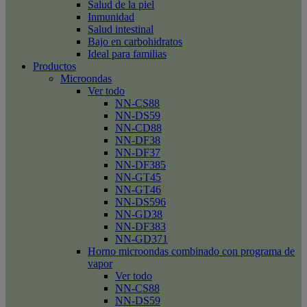
Salud de la piel
Inmunidad
Salud intestinal
Bajo en carbohidratos
Ideal para familias
Productos
Microondas
Ver todo
NN-CS88
NN-DS59
NN-CD88
NN-DF38
NN-DF37
NN-DF385
NN-GT45
NN-GT46
NN-DS596
NN-GD38
NN-DF383
NN-GD371
Horno microondas combinado con programa de
vapor
Ver todo
NN-CS88
NN-DS59