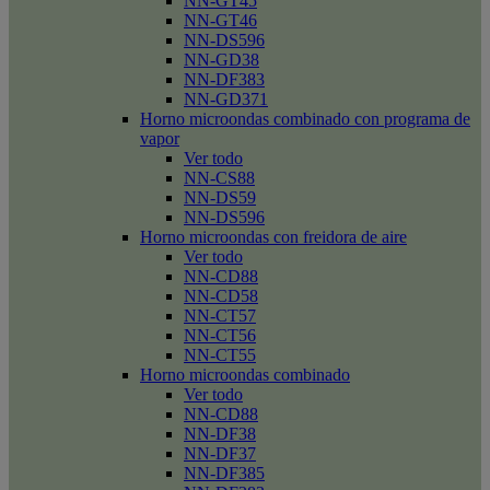
NN-GT45
NN-GT46
NN-DS596
NN-GD38
NN-DF383
NN-GD371
Horno microondas combinado con programa de
vapor
Ver todo
NN-CS88
NN-DS59
NN-DS596
Horno microondas con freidora de aire
Ver todo
NN-CD88
NN-CD58
NN-CT57
NN-CT56
NN-CT55
Horno microondas combinado
Ver todo
NN-CD88
NN-DF38
NN-DF37
NN-DF385