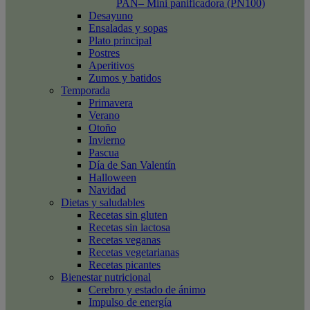
PAN– Mini panificadora (PN100)
Desayuno
Ensaladas y sopas
Plato principal
Postres
Aperitivos
Zumos y batidos
Temporada
Primavera
Verano
Otoño
Invierno
Pascua
Día de San Valentín
Halloween
Navidad
Dietas y saludables
Recetas sin gluten
Recetas sin lactosa
Recetas veganas
Recetas vegetarianas
Recetas picantes
Bienestar nutricional
Cerebro y estado de ánimo
Impulso de energía