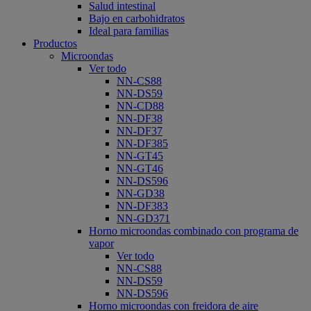
Salud intestinal
Bajo en carbohidratos
Ideal para familias
Productos
Microondas
Ver todo
NN-CS88
NN-DS59
NN-CD88
NN-DF38
NN-DF37
NN-DF385
NN-GT45
NN-GT46
NN-DS596
NN-GD38
NN-DF383
NN-GD371
Horno microondas combinado con programa de
vapor
Ver todo
NN-CS88
NN-DS59
NN-DS596
Horno microondas con freidora de aire