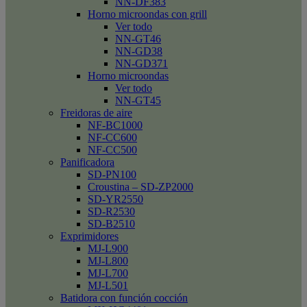
NN-DF383
Horno microondas con grill
Ver todo
NN-GT46
NN-GD38
NN-GD371
Horno microondas
Ver todo
NN-GT45
Freidoras de aire
NF-BC1000
NF-CC600
NF-CC500
Panificadora
SD-PN100
Croustina – SD-ZP2000
SD-YR2550
SD-R2530
SD-B2510
Exprimidores
MJ-L900
MJ-L800
MJ-L700
MJ-L501
Batidora con función cocción