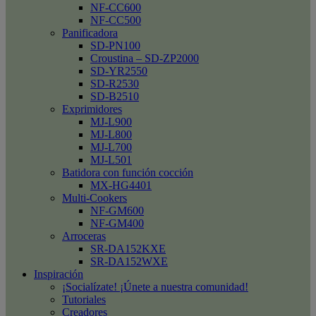
NF-CC600
NF-CC500
Panificadora
SD-PN100
Croustina – SD-ZP2000
SD-YR2550
SD-R2530
SD-B2510
Exprimidores
MJ-L900
MJ-L800
MJ-L700
MJ-L501
Batidora con función cocción
MX-HG4401
Multi-Cookers
NF-GM600
NF-GM400
Arroceras
SR-DA152KXE
SR-DA152WXE
Inspiración
¡Socialízate! ¡Únete a nuestra comunidad!
Tutoriales
Creadores