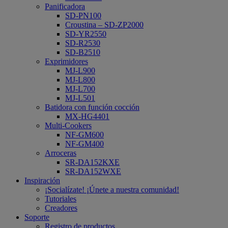
Panificadora
SD-PN100
Croustina – SD-ZP2000
SD-YR2550
SD-R2530
SD-B2510
Exprimidores
MJ-L900
MJ-L800
MJ-L700
MJ-L501
Batidora con función cocción
MX-HG4401
Multi-Cookers
NF-GM600
NF-GM400
Arroceras
SR-DA152KXE
SR-DA152WXE
Inspiración
¡Socialízate! ¡Únete a nuestra comunidad!
Tutoriales
Creadores
Soporte
Registro de productos