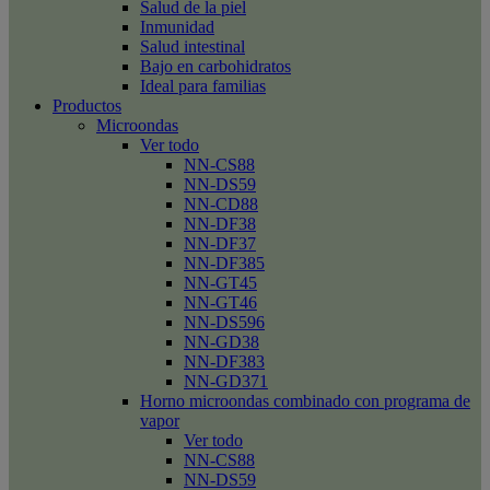
Salud de la piel
Inmunidad
Salud intestinal
Bajo en carbohidratos
Ideal para familias
Productos
Microondas
Ver todo
NN-CS88
NN-DS59
NN-CD88
NN-DF38
NN-DF37
NN-DF385
NN-GT45
NN-GT46
NN-DS596
NN-GD38
NN-DF383
NN-GD371
Horno microondas combinado con programa de
vapor
Ver todo
NN-CS88
NN-DS59