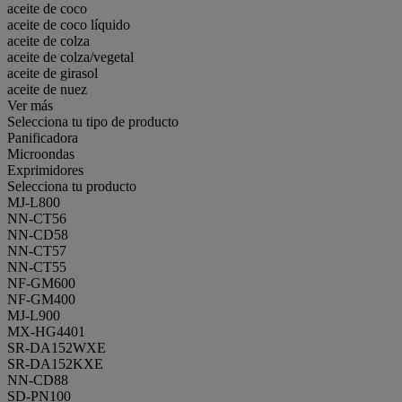
aceite de coco
aceite de coco líquido
aceite de colza
aceite de colza/vegetal
aceite de girasol
aceite de nuez
Ver más
Selecciona tu tipo de producto
Panificadora
Microondas
Exprimidores
Selecciona tu producto
MJ-L800
NN-CT56
NN-CD58
NN-CT57
NN-CT55
NF-GM600
NF-GM400
MJ-L900
MX-HG4401
SR-DA152WXE
SR-DA152KXE
NN-CD88
SD-PN100