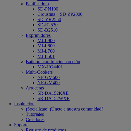
Panificadora
SD-PN100
Croustina – SD-ZP2000
SD-YR2550
SD-R2530
SD-B2510
Exprimidores
MJ-L900
MJ-L800
MJ-L700
MJ-L501
Batidora con función cocción
MX-HG4401
Multi-Cookers
NF-GM600
NF-GM400
Arroceras
SR-DA152KXE
SR-DA152WXE
Inspiración
¡Socialízate! ¡Únete a nuestra comunidad!
Tutoriales
Creadores
Soporte
Registro de productos