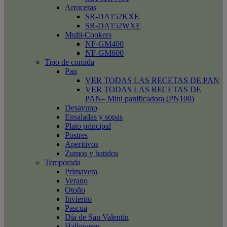
Arroceras
SR-DA152KXE
SR-DA152WXE
Multi-Cookers
NF-GM400
NF-GM600
Tipo de comida
Pan
VER TODAS LAS RECETAS DE PAN
VER TODAS LAS RECETAS DE
PAN– Mini panificadora (PN100)
Desayuno
Ensaladas y sopas
Plato principal
Postres
Aperitivos
Zumos y batidos
Temporada
Primavera
Verano
Otoño
Invierno
Pascua
Día de San Valentín
Halloween