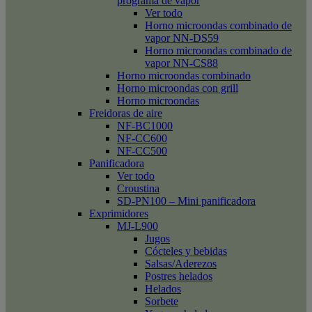
programa de vapor
Ver todo
Horno microondas combinado de
vapor NN-DS59
Horno microondas combinado de
vapor NN-CS88
Horno microondas combinado
Horno microondas con grill
Horno microondas
Freidoras de aire
NF-BC1000
NF-CC600
NF-CC500
Panificadora
Ver todo
Croustina
SD-PN100 – Mini panificadora
Exprimidores
MJ-L900
Jugos
Cócteles y bebidas
Salsas/Aderezos
Postres helados
Helados
Sorbete