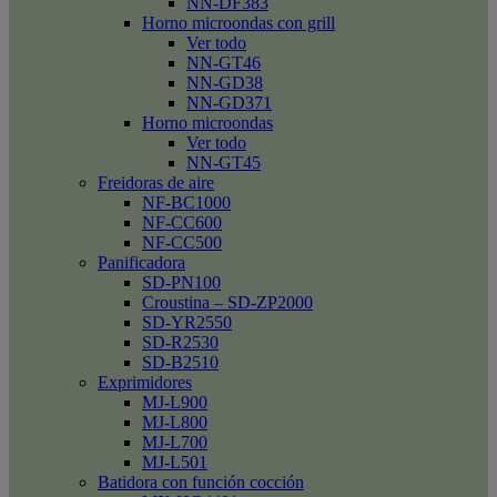
NN-DF383
Horno microondas con grill
Ver todo
NN-GT46
NN-GD38
NN-GD371
Horno microondas
Ver todo
NN-GT45
Freidoras de aire
NF-BC1000
NF-CC600
NF-CC500
Panificadora
SD-PN100
Croustina – SD-ZP2000
SD-YR2550
SD-R2530
SD-B2510
Exprimidores
MJ-L900
MJ-L800
MJ-L700
MJ-L501
Batidora con función cocción