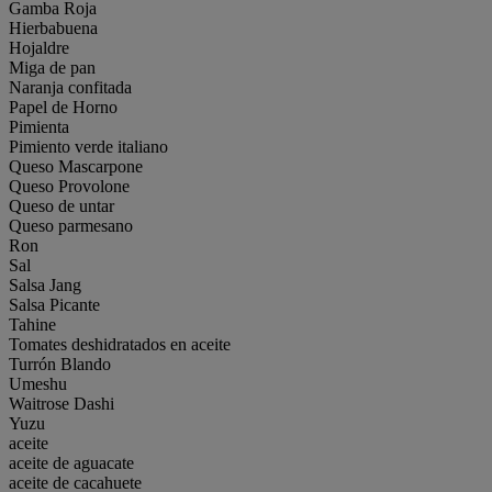
Gamba Roja
Hierbabuena
Hojaldre
Miga de pan
Naranja confitada
Papel de Horno
Pimienta
Pimiento verde italiano
Queso Mascarpone
Queso Provolone
Queso de untar
Queso parmesano
Ron
Sal
Salsa Jang
Salsa Picante
Tahine
Tomates deshidratados en aceite
Turrón Blando
Umeshu
Waitrose Dashi
Yuzu
aceite
aceite de aguacate
aceite de cacahuete