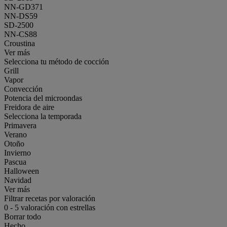
NN-GD371
NN-DS59
SD-2500
NN-CS88
Croustina
Ver más
Selecciona tu método de cocción
Grill
Vapor
Convección
Potencia del microondas
Freidora de aire
Selecciona la temporada
Primavera
Verano
Otoño
Invierno
Pascua
Halloween
Navidad
Ver más
Filtrar recetas por valoración
0
-
5
valoración con estrellas
Borrar todo
Hecho