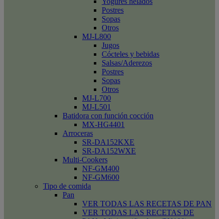
Yogures helados
Postres
Sopas
Otros
MJ-L800
Jugos
Cócteles y bebidas
Salsas/Aderezos
Postres
Sopas
Otros
MJ-L700
MJ-L501
Batidora con función cocción
MX-HG4401
Arroceras
SR-DA152KXE
SR-DA152WXE
Multi-Cookers
NF-GM400
NF-GM600
Tipo de comida
Pan
VER TODAS LAS RECETAS DE PAN
VER TODAS LAS RECETAS DE