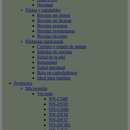
Navidad
Dietas y saludables
Recetas sin gluten
Recetas sin lactosa
Recetas veganas
Recetas vegetarianas
Recetas picantes
Bienestar nutricional
Cerebro y estado de ánimo
Impulso de energía
Salud de la piel
Inmunidad
Salud intestinal
Bajo en carbohidratos
Ideal para familias
Productos
Microondas
Ver todo
NN-CS88
NN-DS59
NN-CD88
NN-DF38
NN-DF37
NN-DF385