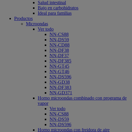
Salud intestinal
Bajo en carbohidratos
Ideal para familias
Productos
Microondas
Ver todo
NN-CS88
NN-DS59
NN-CD88
NN-DF38
NN-DF37
NN-DF385
NN-GT45
NN-GT46
NN-DS596
NN-GD38
NN-DF383
NN-GD371
Horno microondas combinado con programa de
vapor
Ver todo
NN-CS88
NN-DS59
NN-DS596
Horno microondas con freidora de aire