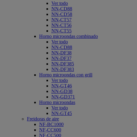
Ver todo
NN-CD88
NN-CD58
NN-CT57
NN-CT56
NN-CT55
Horno microondas combinado
Ver todo
NN-CD88
NN-DF38
NN-DF37
NN-DF385
NN-DF383
Horno microondas con grill
Ver todo
NN-GT46
NN-GD38
NN-GD371
Horno microondas
Ver todo
NN-GT45
Freidoras de aire
NF-BC1000
NF-CC600
NF-CC500