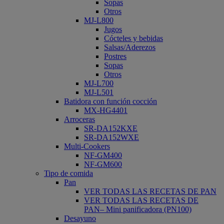
Sopas
Otros
MJ-L800
Jugos
Cócteles y bebidas
Salsas/Aderezos
Postres
Sopas
Otros
MJ-L700
MJ-L501
Batidora con función cocción
MX-HG4401
Arroceras
SR-DA152KXE
SR-DA152WXE
Multi-Cookers
NF-GM400
NF-GM600
Tipo de comida
Pan
VER TODAS LAS RECETAS DE PAN
VER TODAS LAS RECETAS DE
PAN– Mini panificadora (PN100)
Desayuno