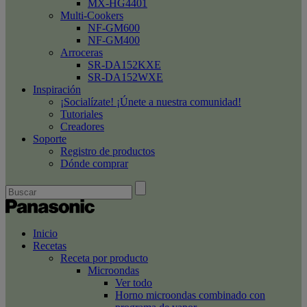
MX-HG4401
Multi-Cookers
NF-GM600
NF-GM400
Arroceras
SR-DA152KXE
SR-DA152WXE
Inspiración
¡Socialízate! ¡Únete a nuestra comunidad!
Tutoriales
Creadores
Soporte
Registro de productos
Dónde comprar
Inicio
Recetas
Receta por producto
Microondas
Ver todo
Horno microondas combinado con