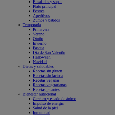
Ensaladas y sopas
Plato principal
Postres
Aperitivos
Zumos y batidos
Temporada
Primavera
Verano
Otoño
Invierno
Pascua
Día de San Valentín
Halloween
Navidad
Dietas y saludables
Recetas sin gluten
Recetas sin lactosa
Recetas veganas
Recetas vegetarianas
Recetas picantes
Bienestar nutricional
Cerebro y estado de ánimo
Impulso de energía
Salud de la piel
Inmunidad