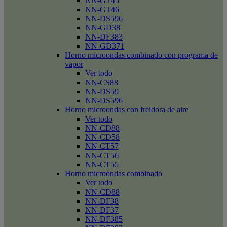
NN-GT45
NN-GT46
NN-DS596
NN-GD38
NN-DF383
NN-GD371
Horno microondas combinado con programa de
vapor
Ver todo
NN-CS88
NN-DS59
NN-DS596
Horno microondas con freidora de aire
Ver todo
NN-CD88
NN-CD58
NN-CT57
NN-CT56
NN-CT55
Horno microondas combinado
Ver todo
NN-CD88
NN-DF38
NN-DF37
NN-DF385