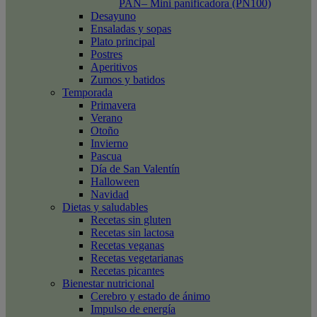
PAN– Mini panificadora (PN100)
Desayuno
Ensaladas y sopas
Plato principal
Postres
Aperitivos
Zumos y batidos
Temporada
Primavera
Verano
Otoño
Invierno
Pascua
Día de San Valentín
Halloween
Navidad
Dietas y saludables
Recetas sin gluten
Recetas sin lactosa
Recetas veganas
Recetas vegetarianas
Recetas picantes
Bienestar nutricional
Cerebro y estado de ánimo
Impulso de energía