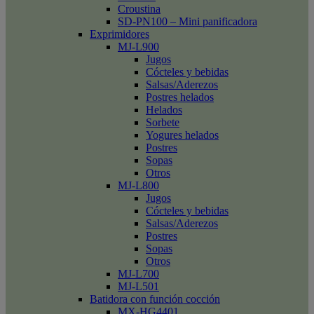
Croustina
SD-PN100 – Mini panificadora
Exprimidores
MJ-L900
Jugos
Cócteles y bebidas
Salsas/Aderezos
Postres helados
Helados
Sorbete
Yogures helados
Postres
Sopas
Otros
MJ-L800
Jugos
Cócteles y bebidas
Salsas/Aderezos
Postres
Sopas
Otros
MJ-L700
MJ-L501
Batidora con función cocción
MX-HG4401