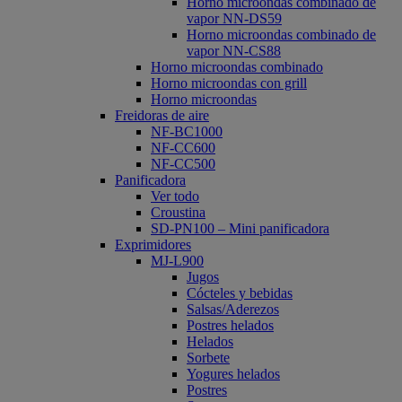
Horno microondas combinado de
vapor NN-DS59
Horno microondas combinado de
vapor NN-CS88
Horno microondas combinado
Horno microondas con grill
Horno microondas
Freidoras de aire
NF-BC1000
NF-CC600
NF-CC500
Panificadora
Ver todo
Croustina
SD-PN100 – Mini panificadora
Exprimidores
MJ-L900
Jugos
Cócteles y bebidas
Salsas/Aderezos
Postres helados
Helados
Sorbete
Yogures helados
Postres