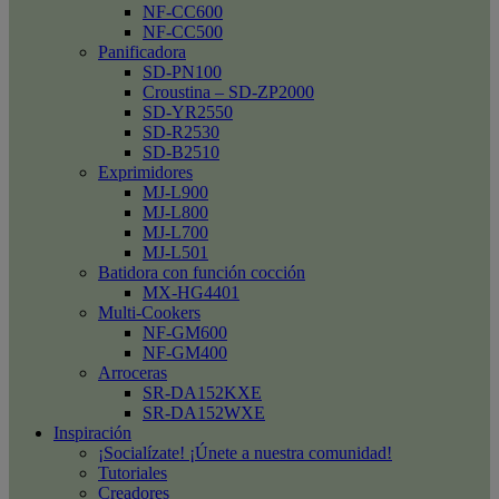
NF-CC600
NF-CC500
Panificadora
SD-PN100
Croustina – SD-ZP2000
SD-YR2550
SD-R2530
SD-B2510
Exprimidores
MJ-L900
MJ-L800
MJ-L700
MJ-L501
Batidora con función cocción
MX-HG4401
Multi-Cookers
NF-GM600
NF-GM400
Arroceras
SR-DA152KXE
SR-DA152WXE
Inspiración
¡Socialízate! ¡Únete a nuestra comunidad!
Tutoriales
Creadores