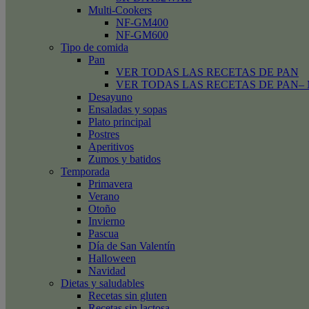
Multi-Cookers
NF-GM400
NF-GM600
Tipo de comida
Pan
VER TODAS LAS RECETAS DE PAN
VER TODAS LAS RECETAS DE PAN– Mini
Desayuno
Ensaladas y sopas
Plato principal
Postres
Aperitivos
Zumos y batidos
Temporada
Primavera
Verano
Otoño
Invierno
Pascua
Día de San Valentín
Halloween
Navidad
Dietas y saludables
Recetas sin gluten
Recetas sin lactosa