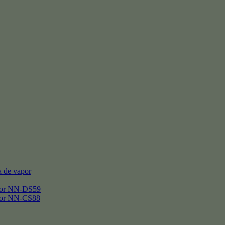
 de vapor
por NN-DS59
por NN-CS88