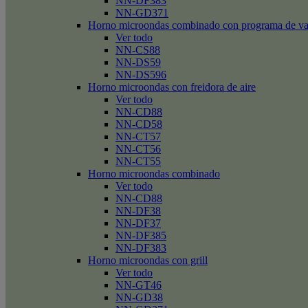
NN-DF383
NN-GD371
Horno microondas combinado con programa de v
Ver todo
NN-CS88
NN-DS59
NN-DS596
Horno microondas con freidora de aire
Ver todo
NN-CD88
NN-CD58
NN-CT57
NN-CT56
NN-CT55
Horno microondas combinado
Ver todo
NN-CD88
NN-DF38
NN-DF37
NN-DF385
NN-DF383
Horno microondas con grill
Ver todo
NN-GT46
NN-GD38