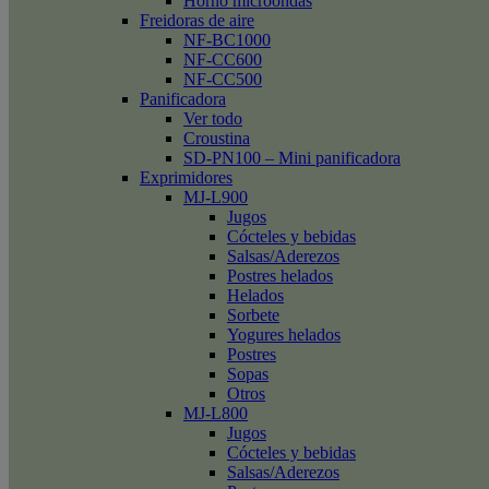
Horno microondas
Freidoras de aire
NF-BC1000
NF-CC600
NF-CC500
Panificadora
Ver todo
Croustina
SD-PN100 – Mini panificadora
Exprimidores
MJ-L900
Jugos
Cócteles y bebidas
Salsas/Aderezos
Postres helados
Helados
Sorbete
Yogures helados
Postres
Sopas
Otros
MJ-L800
Jugos
Cócteles y bebidas
Salsas/Aderezos