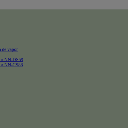
 de vapor
por NN-DS59
por NN-CS88