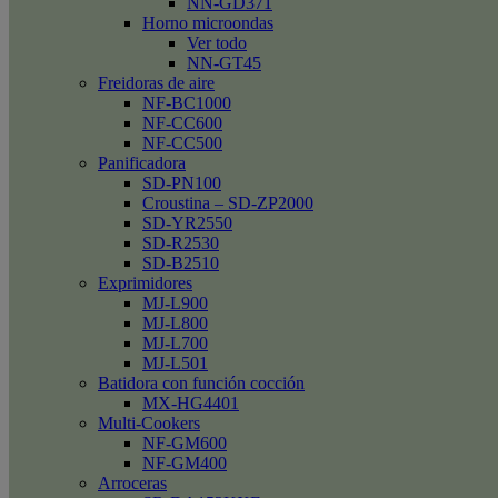
NN-GD371
Horno microondas
Ver todo
NN-GT45
Freidoras de aire
NF-BC1000
NF-CC600
NF-CC500
Panificadora
SD-PN100
Croustina – SD-ZP2000
SD-YR2550
SD-R2530
SD-B2510
Exprimidores
MJ-L900
MJ-L800
MJ-L700
MJ-L501
Batidora con función cocción
MX-HG4401
Multi-Cookers
NF-GM600
NF-GM400
Arroceras