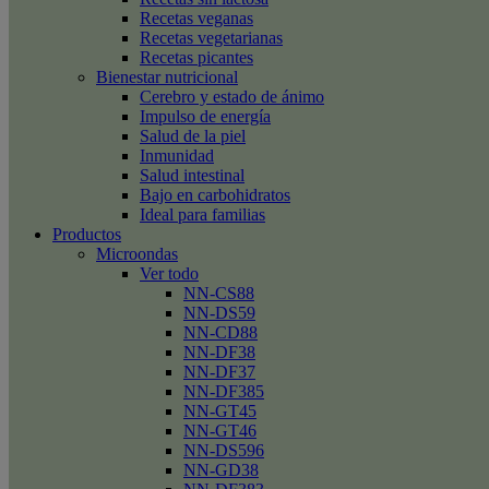
Recetas veganas
Recetas vegetarianas
Recetas picantes
Bienestar nutricional
Cerebro y estado de ánimo
Impulso de energía
Salud de la piel
Inmunidad
Salud intestinal
Bajo en carbohidratos
Ideal para familias
Productos
Microondas
Ver todo
NN-CS88
NN-DS59
NN-CD88
NN-DF38
NN-DF37
NN-DF385
NN-GT45
NN-GT46
NN-DS596
NN-GD38