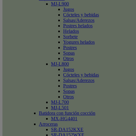
MJ-L900
Jugos
Cócteles y bebidas
Salsas/Aderezos
Postres helados
Helados
Sorbete
Yogures helados
Postres
Sopas
Otros
MJ-L800
Jugos
Cócteles y bebidas
Salsas/Aderezos
Postres
Sopas
Otros
MJ-L700
MJ-L501
Batidora con función cocción
MX-HG4401
Arroceras
SR-DA152KXE
SR-DA152WXE