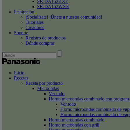
SR-DA152KXE
SR-DA152WXE
Inspiración
¡Socialízate! ¡Únete a nuestra comunidad!
Tutoriales
Creadores
Soporte
Registro de productos
Dónde comprar
Inicio
Recetas
Receta por producto
Microondas
Ver todo
Horno microondas combinado con programa
Ver todo
Horno microondas combinado de va
Horno microondas combinado de va
Horno microondas combinado
Horno microondas con grill