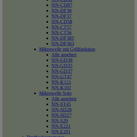
NN-CD87
NN-DF38
NN-DF37
NN-CD58
NN-CT57
NN-CT56
NN-DF385
NN-DF383
Mikrowelle mit Grillfunktion
Alle ansehen
NN-GD38
NN-GD35
NN-GD37
NN-GT47
NN-K121
NN-K101
Mikrowelle Solo
Alle ansehen
NN-ST45
NN-SD28
NN-SD27
NN-S29
NN-E221
NN-E201