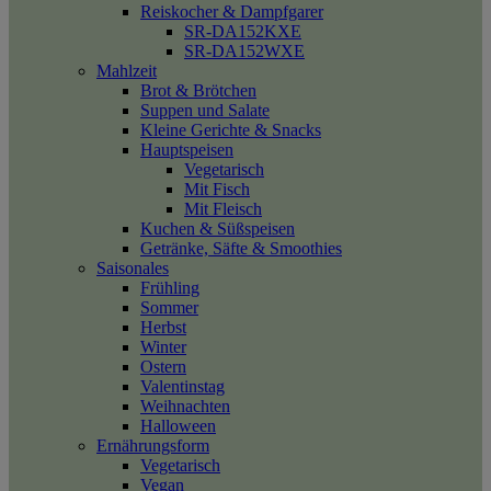
Reiskocher & Dampfgarer
SR-DA152KXE
SR-DA152WXE
Mahlzeit
Brot & Brötchen
Suppen und Salate
Kleine Gerichte & Snacks
Hauptspeisen
Vegetarisch
Mit Fisch
Mit Fleisch
Kuchen & Süßspeisen
Getränke, Säfte & Smoothies
Saisonales
Frühling
Sommer
Herbst
Winter
Ostern
Valentinstag
Weihnachten
Halloween
Ernährungsform
Vegetarisch
Vegan