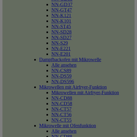
NN-GD37
NN-GT47
NN-K121
NN-K101
NN-ST45
NN-SD28
NN-SD27
NN-S29
NN-E221
NN-E201
Dampfbackofen mit Mikrowelle
Alle ansehen
NN-CS89
NN-DS59
NN-DS596
Mikrowellen mit Airfryer-Funktion
Mikrowellen mit Airfryer-Funktion
NN-CD88
NN-CD58
NN-CT57
NN-CT56
NN-CT55
Mikrowelle mit Ofenfunktion
Alle ansehen
NN-CD88