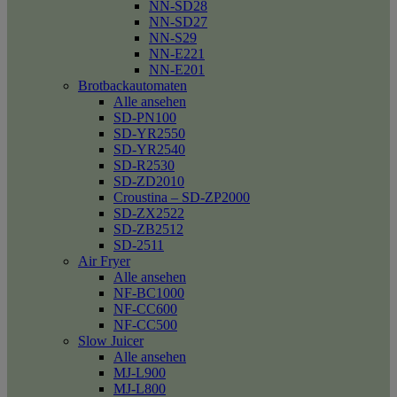
NN-SD28
NN-SD27
NN-S29
NN-E221
NN-E201
Brotbackautomaten
Alle ansehen
SD-PN100
SD-YR2550
SD-YR2540
SD-R2530
SD-ZD2010
Croustina – SD-ZP2000
SD-ZX2522
SD-ZB2512
SD-2511
Air Fryer
Alle ansehen
NF-BC1000
NF-CC600
NF-CC500
Slow Juicer
Alle ansehen
MJ-L900
MJ-L800