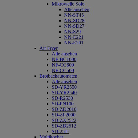
Mikrowelle Solo
Alle ansehen
NN-ST45
NN-SD28
NN-SD27
NN-S29
NN-E221
NN-E201
Air Fryer
Alle ansehen
NF-BC1000
NF-CC600
NF-CC500
Brotbackautomaten
Alle ansehen
SD-YR2550
SD-YR2540
SD-R2530
SD-PN100
SD-ZD2010
SD-ZP2000
SD-ZX2522
SD-ZB2512
SD-2511
Multikocher