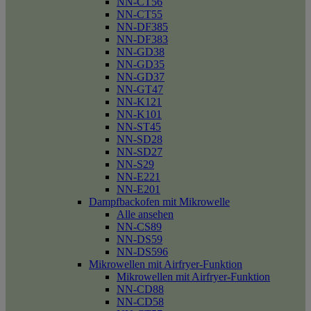
NN-CT56
NN-CT55
NN-DF385
NN-DF383
NN-GD38
NN-GD35
NN-GD37
NN-GT47
NN-K121
NN-K101
NN-ST45
NN-SD28
NN-SD27
NN-S29
NN-E221
NN-E201
Dampfbackofen mit Mikrowelle
Alle ansehen
NN-CS89
NN-DS59
NN-DS596
Mikrowellen mit Airfryer-Funktion
Mikrowellen mit Airfryer-Funktion
NN-CD88
NN-CD58