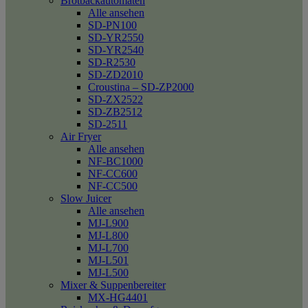
Brotbackautomaten
Alle ansehen
SD-PN100
SD-YR2550
SD-YR2540
SD-R2530
SD-ZD2010
Croustina – SD-ZP2000
SD-ZX2522
SD-ZB2512
SD-2511
Air Fryer
Alle ansehen
NF-BC1000
NF-CC600
NF-CC500
Slow Juicer
Alle ansehen
MJ-L900
MJ-L800
MJ-L700
MJ-L501
MJ-L500
Mixer & Suppenbereiter
MX-HG4401