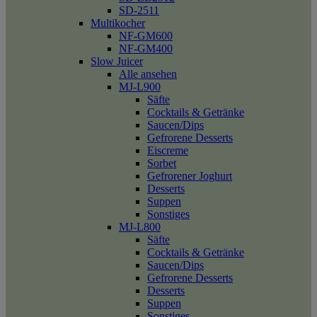
SD-2511
Multikocher
NF-GM600
NF-GM400
Slow Juicer
Alle ansehen
MJ-L900
Säfte
Cocktails & Getränke
Saucen/Dips
Gefrorene Desserts
Eiscreme
Sorbet
Gefrorener Joghurt
Desserts
Suppen
Sonstiges
MJ-L800
Säfte
Cocktails & Getränke
Saucen/Dips
Gefrorene Desserts
Desserts
Suppen
Sonstiges