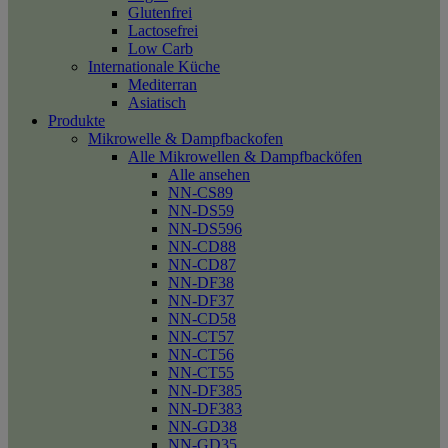
Glutenfrei
Lactosefrei
Low Carb
Internationale Küche
Mediterran
Asiatisch
Produkte
Mikrowelle & Dampfbackofen
Alle Mikrowellen & Dampfbacköfen
Alle ansehen
NN-CS89
NN-DS59
NN-DS596
NN-CD88
NN-CD87
NN-DF38
NN-DF37
NN-CD58
NN-CT57
NN-CT56
NN-CT55
NN-DF385
NN-DF383
NN-GD38
NN-GD35