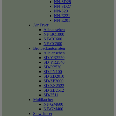
NN-SD28
NN-SD27
NN-S29
NN-E221
NN-E201
Air Fryer
Alle ansehen
NF-BC1000
NF-CC600
NF-CC500
Brotbackautomaten
Alle ansehen
SD-YR2550
SD-YR2540
SD-R2530
SD-PN100
SD-ZD2010
SD-ZP2000
SD-ZX2522
SD-ZB2512
SD-2511
Multikocher
NF-GM600
NF-GM400
Slow Juicer