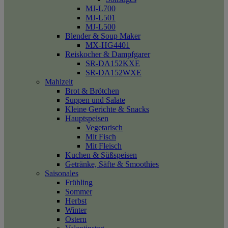
MJ-L700
MJ-L501
MJ-L500
Blender & Soup Maker
MX-HG4401
Reiskocher & Dampfgarer
SR-DA152KXE
SR-DA152WXE
Mahlzeit
Brot & Brötchen
Suppen und Salate
Kleine Gerichte & Snacks
Hauptspeisen
Vegetarisch
Mit Fisch
Mit Fleisch
Kuchen & Süßspeisen
Getränke, Säfte & Smoothies
Saisonales
Frühling
Sommer
Herbst
Winter
Ostern