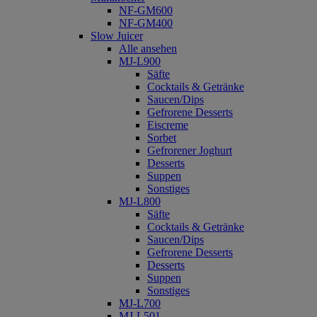
NF-GM600
NF-GM400
Slow Juicer
Alle ansehen
MJ-L900
Säfte
Cocktails & Getränke
Saucen/Dips
Gefrorene Desserts
Eiscreme
Sorbet
Gefrorener Joghurt
Desserts
Suppen
Sonstiges
MJ-L800
Säfte
Cocktails & Getränke
Saucen/Dips
Gefrorene Desserts
Desserts
Suppen
Sonstiges
MJ-L700
MJ-L501