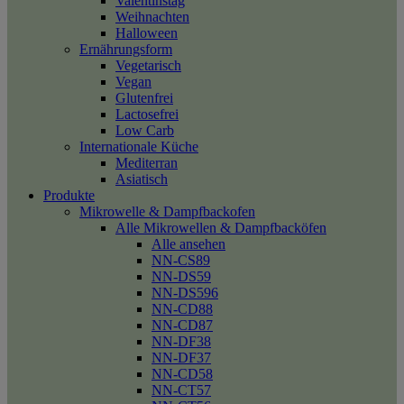
Valentinstag
Weihnachten
Halloween
Ernährungsform
Vegetarisch
Vegan
Glutenfrei
Lactosefrei
Low Carb
Internationale Küche
Mediterran
Asiatisch
Produkte
Mikrowelle & Dampfbackofen
Alle Mikrowellen & Dampfbacköfen
Alle ansehen
NN-CS89
NN-DS59
NN-DS596
NN-CD88
NN-CD87
NN-DF38
NN-DF37
NN-CD58
NN-CT57