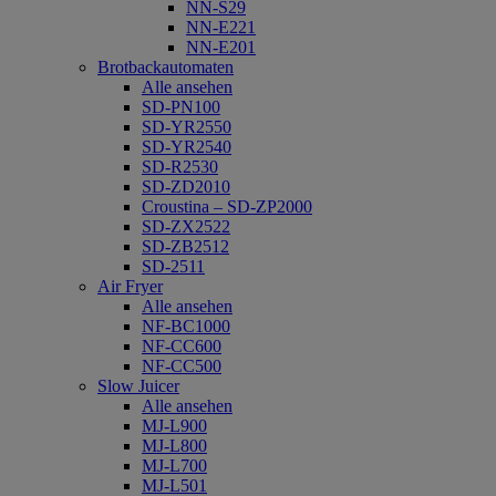
NN-S29
NN-E221
NN-E201
Brotbackautomaten
Alle ansehen
SD-PN100
SD-YR2550
SD-YR2540
SD-R2530
SD-ZD2010
Croustina – SD-ZP2000
SD-ZX2522
SD-ZB2512
SD-2511
Air Fryer
Alle ansehen
NF-BC1000
NF-CC600
NF-CC500
Slow Juicer
Alle ansehen
MJ-L900
MJ-L800
MJ-L700
MJ-L501