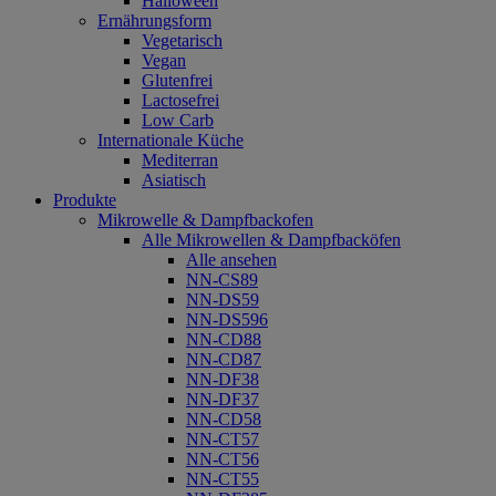
Halloween
Ernährungsform
Vegetarisch
Vegan
Glutenfrei
Lactosefrei
Low Carb
Internationale Küche
Mediterran
Asiatisch
Produkte
Mikrowelle & Dampfbackofen
Alle Mikrowellen & Dampfbacköfen
Alle ansehen
NN-CS89
NN-DS59
NN-DS596
NN-CD88
NN-CD87
NN-DF38
NN-DF37
NN-CD58
NN-CT57
NN-CT56
NN-CT55