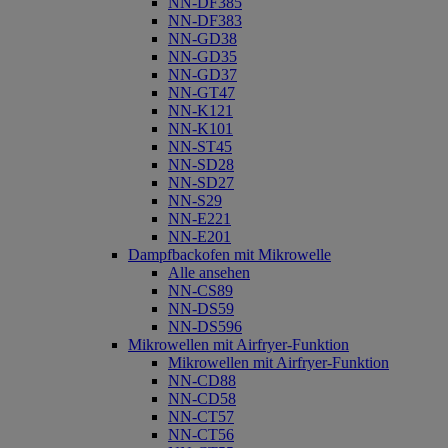
NN-DF385
NN-DF383
NN-GD38
NN-GD35
NN-GD37
NN-GT47
NN-K121
NN-K101
NN-ST45
NN-SD28
NN-SD27
NN-S29
NN-E221
NN-E201
Dampfbackofen mit Mikrowelle
Alle ansehen
NN-CS89
NN-DS59
NN-DS596
Mikrowellen mit Airfryer-Funktion
Mikrowellen mit Airfryer-Funktion
NN-CD88
NN-CD58
NN-CT57
NN-CT56