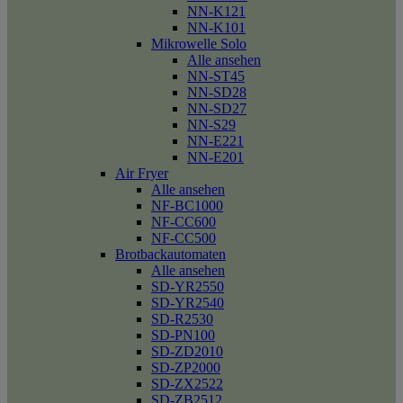
NN-K121
NN-K101
Mikrowelle Solo
Alle ansehen
NN-ST45
NN-SD28
NN-SD27
NN-S29
NN-E221
NN-E201
Air Fryer
Alle ansehen
NF-BC1000
NF-CC600
NF-CC500
Brotbackautomaten
Alle ansehen
SD-YR2550
SD-YR2540
SD-R2530
SD-PN100
SD-ZD2010
SD-ZP2000
SD-ZX2522
SD-ZB2512