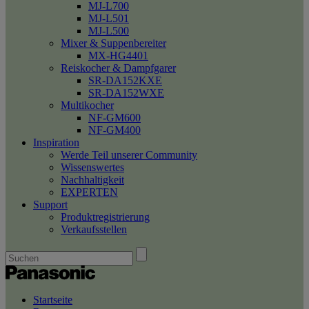
MJ-L700
MJ-L501
MJ-L500
Mixer & Suppenbereiter
MX-HG4401
Reiskocher & Dampfgarer
SR-DA152KXE
SR-DA152WXE
Multikocher
NF-GM600
NF-GM400
Inspiration
Werde Teil unserer Community
Wissenswertes
Nachhaltigkeit
EXPERTEN
Support
Produktregistrierung
Verkaufsstellen
Startseite