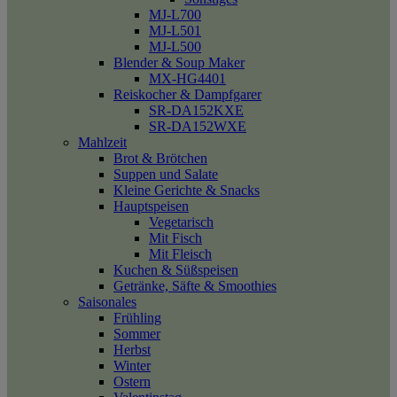
MJ-L700
MJ-L501
MJ-L500
Blender & Soup Maker
MX-HG4401
Reiskocher & Dampfgarer
SR-DA152KXE
SR-DA152WXE
Mahlzeit
Brot & Brötchen
Suppen und Salate
Kleine Gerichte & Snacks
Hauptspeisen
Vegetarisch
Mit Fisch
Mit Fleisch
Kuchen & Süßspeisen
Getränke, Säfte & Smoothies
Saisonales
Frühling
Sommer
Herbst
Winter
Ostern