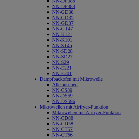
NN-DF385
NN-DF383
NN-GD38
NN-GD35
NN-GD37
NN-GT47
NN-K121
NN-K101
NN-ST45
NN-SD28
NN-SD27
NN-S29
NN-E221
NN-E201
Dampfbackofen mit Mikrowelle
Alle ansehen
NN-CS89
NN-DS59
NN-DS596
Mikrowellen mit Airfryer-Funktion
Mikrowellen mit Airfryer-Funktion
NN-CD88
NN-CD58
NN-CT57
NN-CT56