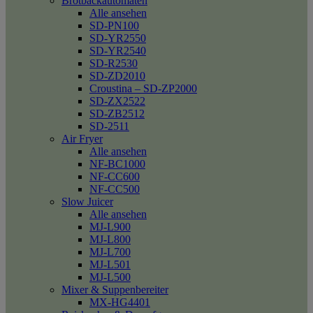
Brotbackautomaten
Alle ansehen
SD-PN100
SD-YR2550
SD-YR2540
SD-R2530
SD-ZD2010
Croustina – SD-ZP2000
SD-ZX2522
SD-ZB2512
SD-2511
Air Fryer
Alle ansehen
NF-BC1000
NF-CC600
NF-CC500
Slow Juicer
Alle ansehen
MJ-L900
MJ-L800
MJ-L700
MJ-L501
MJ-L500
Mixer & Suppenbereiter
MX-HG4401