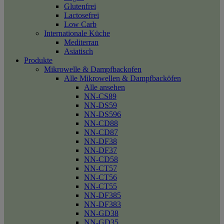
Glutenfrei
Lactosefrei
Low Carb
Internationale Küche
Mediterran
Asiatisch
Produkte
Mikrowelle & Dampfbackofen
Alle Mikrowellen & Dampfbacköfen
Alle ansehen
NN-CS89
NN-DS59
NN-DS596
NN-CD88
NN-CD87
NN-DF38
NN-DF37
NN-CD58
NN-CT57
NN-CT56
NN-CT55
NN-DF385
NN-DF383
NN-GD38
NN-GD35