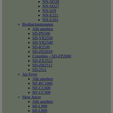
NN-SD28
NN-SD27
NN-S29
NN-E221
NN-E201
Brotbackautomaten
Alle ansehen
SD-PN100
SD-YR2550
SD-YR2540
SD-R2530
SD-ZD2010
Croustina – SD-ZP2000
SD-ZX2522
SD-ZB2512
SD-2511
Air Fryer
Alle ansehen
NF-BC1000
NF-CC600
NF-CC500
Slow Juicer
Alle ansehen
MJ-L900
MJ-L800