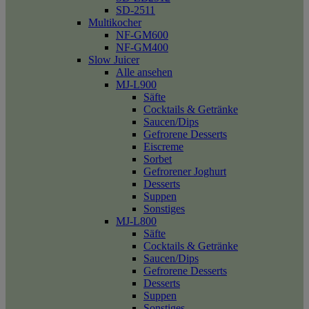
SD-2511
Multikocher
NF-GM600
NF-GM400
Slow Juicer
Alle ansehen
MJ-L900
Säfte
Cocktails & Getränke
Saucen/Dips
Gefrorene Desserts
Eiscreme
Sorbet
Gefrorener Joghurt
Desserts
Suppen
Sonstiges
MJ-L800
Säfte
Cocktails & Getränke
Saucen/Dips
Gefrorene Desserts
Desserts
Suppen
Sonstiges