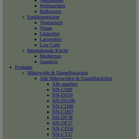
Valentinstag
Weihnachten
Halloween
Ernährungsform
Vegetarisch
Vegan
Glutenfrei
Lactosefrei
Low Carb
Internationale Küche
Mediterran
Asiatisch
Produkte
Mikrowelle & Dampfbackofen
Alle Mikrowellen & Dampfbacköfen
Alle ansehen
NN-CS89
NN-DS59
NN-DS596
NN-CD88
NN-CD87
NN-DF38
NN-DF37
NN-CD58
NN-CT57