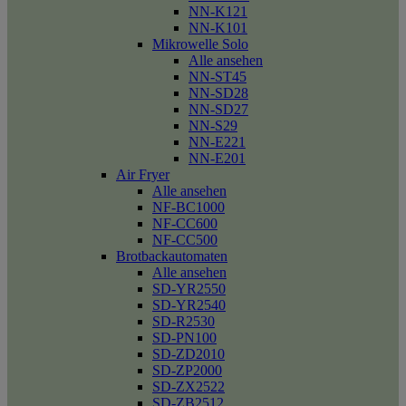
NN-K121
NN-K101
Mikrowelle Solo
Alle ansehen
NN-ST45
NN-SD28
NN-SD27
NN-S29
NN-E221
NN-E201
Air Fryer
Alle ansehen
NF-BC1000
NF-CC600
NF-CC500
Brotbackautomaten
Alle ansehen
SD-YR2550
SD-YR2540
SD-R2530
SD-PN100
SD-ZD2010
SD-ZP2000
SD-ZX2522
SD-ZB2512