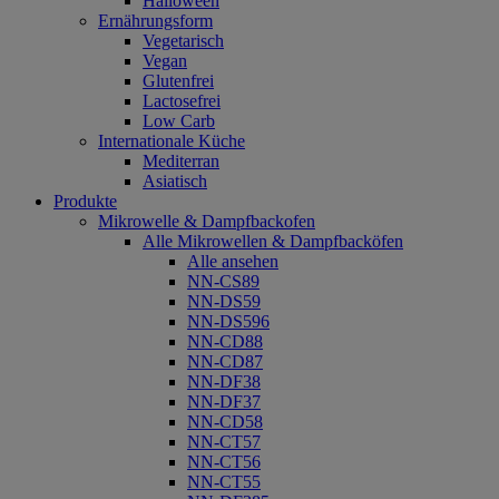
Halloween
Ernährungsform
Vegetarisch
Vegan
Glutenfrei
Lactosefrei
Low Carb
Internationale Küche
Mediterran
Asiatisch
Produkte
Mikrowelle & Dampfbackofen
Alle Mikrowellen & Dampfbacköfen
Alle ansehen
NN-CS89
NN-DS59
NN-DS596
NN-CD88
NN-CD87
NN-DF38
NN-DF37
NN-CD58
NN-CT57
NN-CT56
NN-CT55