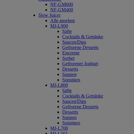
NF-GM600
NF-GM400
Slow Juicer
Alle ansehen
MJ-L900
Säfte
Cocktails & Getränke
Saucen/Dips
Gefrorene Desserts
Eiscreme
Sorbet
Gefrorener Joghurt
Desserts
Suppen
Sonstiges
MJ-L800
Säfte
Cocktails & Getränke
Saucen/Dips
Gefrorene Desserts
Desserts
Suppen
Sonstiges
MJ-L700
MJ-L501