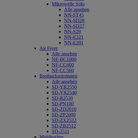
Mikrowelle Solo
Alle ansehen
NN-ST45
NN-SD28
NN-SD27
NN-S29
NN-E221
NN-E201
Air Fryer
Alle ansehen
NF-BC1000
NF-CC600
NF-CC500
Brotbackautomaten
Alle ansehen
SD-YR2550
SD-YR2540
SD-R2530
SD-PN100
SD-ZD2010
SD-ZP2000
SD-ZX2522
SD-ZB2512
SD-2511
Multikocher