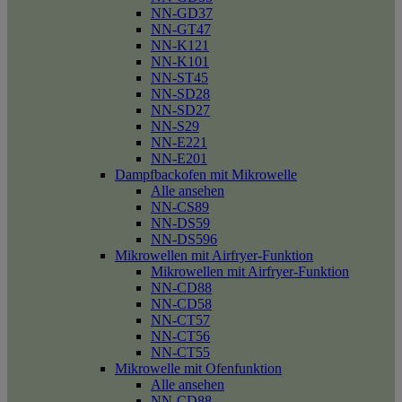
NN-GD37
NN-GT47
NN-K121
NN-K101
NN-ST45
NN-SD28
NN-SD27
NN-S29
NN-E221
NN-E201
Dampfbackofen mit Mikrowelle
Alle ansehen
NN-CS89
NN-DS59
NN-DS596
Mikrowellen mit Airfryer-Funktion
Mikrowellen mit Airfryer-Funktion
NN-CD88
NN-CD58
NN-CT57
NN-CT56
NN-CT55
Mikrowelle mit Ofenfunktion
Alle ansehen
NN-CD88