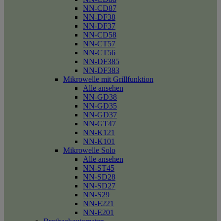
NN-CD87
NN-DF38
NN-DF37
NN-CD58
NN-CT57
NN-CT56
NN-DF385
NN-DF383
Mikrowelle mit Grillfunktion
Alle ansehen
NN-GD38
NN-GD35
NN-GD37
NN-GT47
NN-K121
NN-K101
Mikrowelle Solo
Alle ansehen
NN-ST45
NN-SD28
NN-SD27
NN-S29
NN-E221
NN-E201