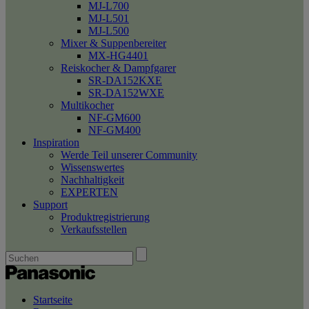
MJ-L700
MJ-L501
MJ-L500
Mixer & Suppenbereiter
MX-HG4401
Reiskocher & Dampfgarer
SR-DA152KXE
SR-DA152WXE
Multikocher
NF-GM600
NF-GM400
Inspiration
Werde Teil unserer Community
Wissenswertes
Nachhaltigkeit
EXPERTEN
Support
Produktregistrierung
Verkaufsstellen
Startseite