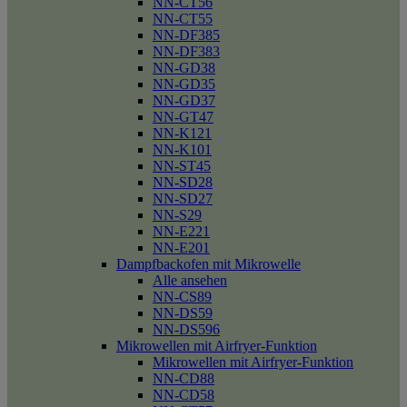
NN-CT56
NN-CT55
NN-DF385
NN-DF383
NN-GD38
NN-GD35
NN-GD37
NN-GT47
NN-K121
NN-K101
NN-ST45
NN-SD28
NN-SD27
NN-S29
NN-E221
NN-E201
Dampfbackofen mit Mikrowelle
Alle ansehen
NN-CS89
NN-DS59
NN-DS596
Mikrowellen mit Airfryer-Funktion
Mikrowellen mit Airfryer-Funktion
NN-CD88
NN-CD58