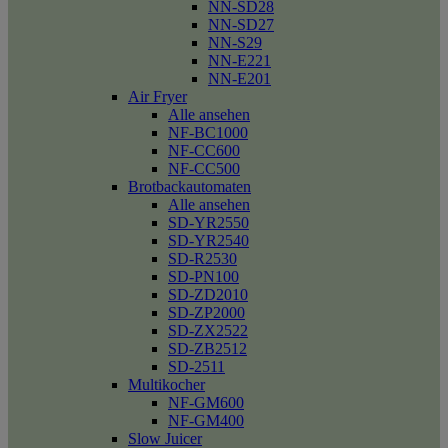
NN-SD28
NN-SD27
NN-S29
NN-E221
NN-E201
Air Fryer
Alle ansehen
NF-BC1000
NF-CC600
NF-CC500
Brotbackautomaten
Alle ansehen
SD-YR2550
SD-YR2540
SD-R2530
SD-PN100
SD-ZD2010
SD-ZP2000
SD-ZX2522
SD-ZB2512
SD-2511
Multikocher
NF-GM600
NF-GM400
Slow Juicer