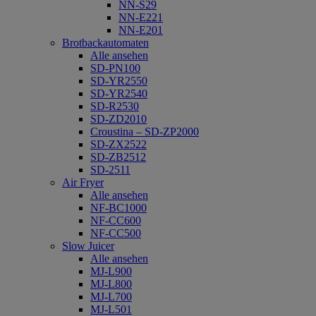
NN-S29
NN-E221
NN-E201
Brotbackautomaten
Alle ansehen
SD-PN100
SD-YR2550
SD-YR2540
SD-R2530
SD-ZD2010
Croustina – SD-ZP2000
SD-ZX2522
SD-ZB2512
SD-2511
Air Fryer
Alle ansehen
NF-BC1000
NF-CC600
NF-CC500
Slow Juicer
Alle ansehen
MJ-L900
MJ-L800
MJ-L700
MJ-L501