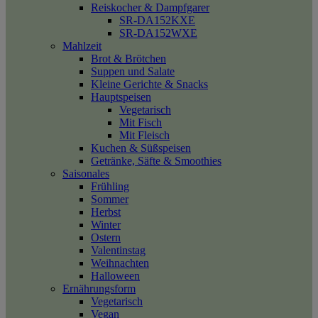
Reiskocher & Dampfgarer
SR-DA152KXE
SR-DA152WXE
Mahlzeit
Brot & Brötchen
Suppen und Salate
Kleine Gerichte & Snacks
Hauptspeisen
Vegetarisch
Mit Fisch
Mit Fleisch
Kuchen & Süßspeisen
Getränke, Säfte & Smoothies
Saisonales
Frühling
Sommer
Herbst
Winter
Ostern
Valentinstag
Weihnachten
Halloween
Ernährungsform
Vegetarisch
Vegan