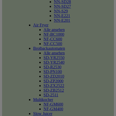
NN-SD28
NN-SD27
NN-S29
NN-E221
NN-E201
Air Fryer
Alle ansehen
NF-BC1000
NF-CC600
NF-CC500
Brotbackautomaten
Alle ansehen
SD-YR2550
SD-YR2540
SD-R2530
SD-PN100
SD-ZD2010
SD-ZP2000
SD-ZX2522
SD-ZB2512
SD-2511
Multikocher
NF-GM600
NF-GM400
Slow Juicer