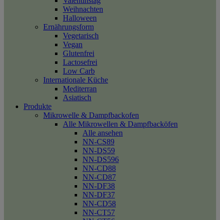
Valentinstag
Weihnachten
Halloween
Ernährungsform
Vegetarisch
Vegan
Glutenfrei
Lactosefrei
Low Carb
Internationale Küche
Mediterran
Asiatisch
Produkte
Mikrowelle & Dampfbackofen
Alle Mikrowellen & Dampfbacköfen
Alle ansehen
NN-CS89
NN-DS59
NN-DS596
NN-CD88
NN-CD87
NN-DF38
NN-DF37
NN-CD58
NN-CT57