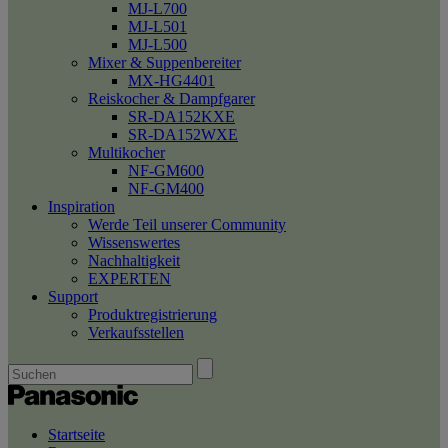
MJ-L700
MJ-L501
MJ-L500
Mixer & Suppenbereiter
MX-HG4401
Reiskocher & Dampfgarer
SR-DA152KXE
SR-DA152WXE
Multikocher
NF-GM600
NF-GM400
Inspiration
Werde Teil unserer Community
Wissenswertes
Nachhaltigkeit
EXPERTEN
Support
Produktregistrierung
Verkaufsstellen
Startseite