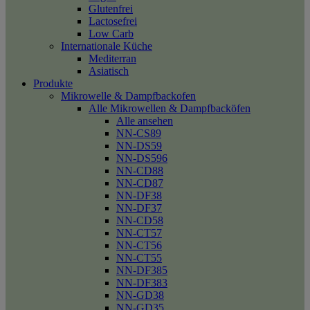
Glutenfrei
Lactosefrei
Low Carb
Internationale Küche
Mediterran
Asiatisch
Produkte
Mikrowelle & Dampfbackofen
Alle Mikrowellen & Dampfbacköfen
Alle ansehen
NN-CS89
NN-DS59
NN-DS596
NN-CD88
NN-CD87
NN-DF38
NN-DF37
NN-CD58
NN-CT57
NN-CT56
NN-CT55
NN-DF385
NN-DF383
NN-GD38
NN-GD35