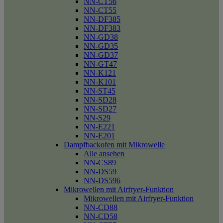
NN-CT56
NN-CT55
NN-DF385
NN-DF383
NN-GD38
NN-GD35
NN-GD37
NN-GT47
NN-K121
NN-K101
NN-ST45
NN-SD28
NN-SD27
NN-S29
NN-E221
NN-E201
Dampfbackofen mit Mikrowelle
Alle ansehen
NN-CS89
NN-DS59
NN-DS596
Mikrowellen mit Airfryer-Funktion
Mikrowellen mit Airfryer-Funktion
NN-CD88
NN-CD58