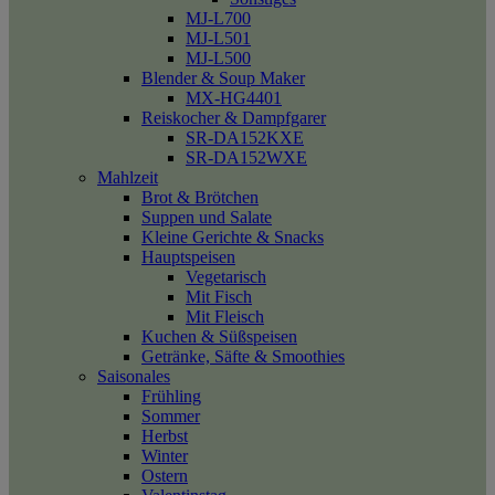
MJ-L700
MJ-L501
MJ-L500
Blender & Soup Maker
MX-HG4401
Reiskocher & Dampfgarer
SR-DA152KXE
SR-DA152WXE
Mahlzeit
Brot & Brötchen
Suppen und Salate
Kleine Gerichte & Snacks
Hauptspeisen
Vegetarisch
Mit Fisch
Mit Fleisch
Kuchen & Süßspeisen
Getränke, Säfte & Smoothies
Saisonales
Frühling
Sommer
Herbst
Winter
Ostern