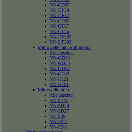
NN-CD87
NN-DF38
NN-DF37
NN-CD58
NN-CT57
NN-CT56
NN-DF385
NN-DF383
Mikrowelle mit Grillfunktion
Alle ansehen
NN-GD38
NN-GD35
NN-GD37
NN-GT47
NN-K121
NN-K101
Mikrowelle Solo
Alle ansehen
NN-ST45
NN-SD28
NN-SD27
NN-S29
NN-E221
NN-E201