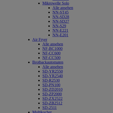
Mikrowelle Solo
Alle ansehen
NN-ST45
NN-SD28
NN-SD27
NN-S29
NN-E221
NN-E201
Air Fryer
Alle ansehen
NF-BC1000
NF-CC600
NF-CC500
Brotbackautomaten
Alle ansehen
SD-YR2550
SD-YR2540
SD-R2530
SD-PN100
SD-ZD2010
SD-ZP2000
SD-ZX2522
SD-ZB2512
SD-2511
Multikocher