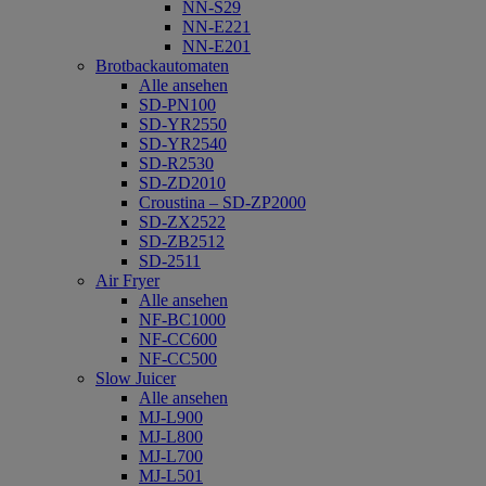
NN-S29
NN-E221
NN-E201
Brotbackautomaten
Alle ansehen
SD-PN100
SD-YR2550
SD-YR2540
SD-R2530
SD-ZD2010
Croustina – SD-ZP2000
SD-ZX2522
SD-ZB2512
SD-2511
Air Fryer
Alle ansehen
NF-BC1000
NF-CC600
NF-CC500
Slow Juicer
Alle ansehen
MJ-L900
MJ-L800
MJ-L700
MJ-L501