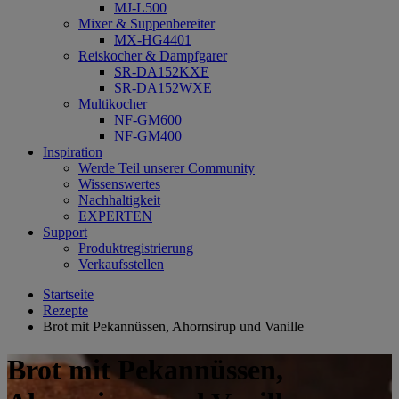
MJ-L500
Mixer & Suppenbereiter
MX-HG4401
Reiskocher & Dampfgarer
SR-DA152KXE
SR-DA152WXE
Multikocher
NF-GM600
NF-GM400
Inspiration
Werde Teil unserer Community
Wissenswertes
Nachhaltigkeit
EXPERTEN
Support
Produktregistrierung
Verkaufsstellen
Startseite
Rezepte
Brot mit Pekannüssen, Ahornsirup und Vanille
Brot mit Pekannüssen,