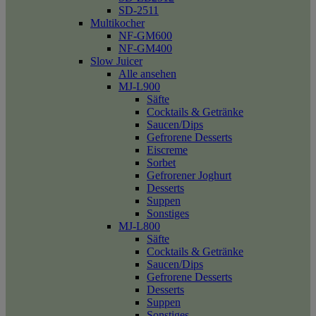
SD-2511
Multikocher
NF-GM600
NF-GM400
Slow Juicer
Alle ansehen
MJ-L900
Säfte
Cocktails & Getränke
Saucen/Dips
Gefrorene Desserts
Eiscreme
Sorbet
Gefrorener Joghurt
Desserts
Suppen
Sonstiges
MJ-L800
Säfte
Cocktails & Getränke
Saucen/Dips
Gefrorene Desserts
Desserts
Suppen
Sonstiges