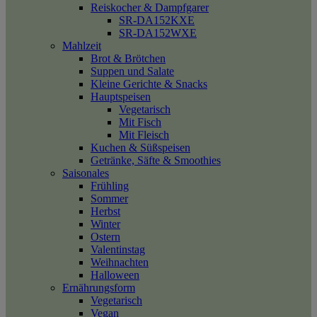
Reiskocher & Dampfgarer
SR-DA152KXE
SR-DA152WXE
Mahlzeit
Brot & Brötchen
Suppen und Salate
Kleine Gerichte & Snacks
Hauptspeisen
Vegetarisch
Mit Fisch
Mit Fleisch
Kuchen & Süßspeisen
Getränke, Säfte & Smoothies
Saisonales
Frühling
Sommer
Herbst
Winter
Ostern
Valentinstag
Weihnachten
Halloween
Ernährungsform
Vegetarisch
Vegan