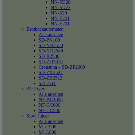
NN-SD28
NN-SD27
NN-S29
NN-E221
NN-E201
Brotbackautomaten
Alle ansehen
SD-PN100
SD-YR2550
SD-YR2540
SD-R2530
SD-ZD2010
Croustina – SD-ZP2000
SD-ZX2522
SD-ZB2512
SD-2511
Air Fryer
Alle ansehen
NF-BC1000
NF-CC600
NF-CC500
Slow Juicer
Alle ansehen
MJ-L900
MJ-L800