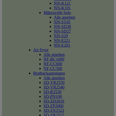
NN-K121
NN-K101
Mikrowelle Solo
Alle ansehen
NN-ST45
NN-SD28
NN-SD27
NN-S29
NN-E221
NN-E201
Air Fryer
Alle ansehen
NF-BC1000
NF-CC600
NF-CC500
Brotbackautomaten
Alle ansehen
SD-YR2550
SD-YR2540
SD-R2530
SD-PN100
SD-ZD2010
SD-ZP2000
SD-ZX2522
SD-ZB2512