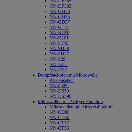
NN-DF385
NN-DF383
NN-GD38
NN-GD35
NN-GD37
NN-GT47
NN-K121
NN-K101
NN-ST45
NN-SD28
NN-SD27
NN-S29
NN-E221
NN-E201
Dampfbackofen mit Mikrowelle
Alle ansehen
NN-CS89
NN-DS59
NN-DS596
Mikrowellen mit Airfryer-Funktion
Mikrowellen mit Airfryer-Funktion
NN-CD88
NN-CD58
NN-CT57
NN-CT56