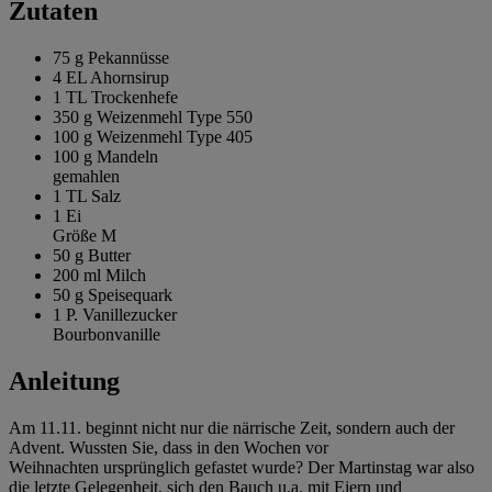
Zutaten
75 g
Pekannüsse
4 EL
Ahornsirup
1 TL
Trockenhefe
350 g
Weizenmehl Type 550
100 g
Weizenmehl Type 405
100 g
Mandeln
gemahlen
1 TL
Salz
1
Ei
Größe M
50 g
Butter
200 ml
Milch
50 g
Speisequark
1 P.
Vanillezucker
Bourbonvanille
Anleitung
Am 11.11. beginnt nicht nur die närrische Zeit, sondern auch der
Advent. Wussten Sie, dass in den Wochen vor
Weihnachten ursprünglich gefastet wurde? Der Martinstag war also
die letzte Gelegenheit, sich den Bauch u.a. mit Eiern und