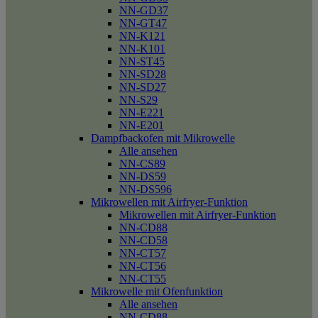
NN-GD37
NN-GT47
NN-K121
NN-K101
NN-ST45
NN-SD28
NN-SD27
NN-S29
NN-E221
NN-E201
Dampfbackofen mit Mikrowelle
Alle ansehen
NN-CS89
NN-DS59
NN-DS596
Mikrowellen mit Airfryer-Funktion
Mikrowellen mit Airfryer-Funktion
NN-CD88
NN-CD58
NN-CT57
NN-CT56
NN-CT55
Mikrowelle mit Ofenfunktion
Alle ansehen
NN-CD88