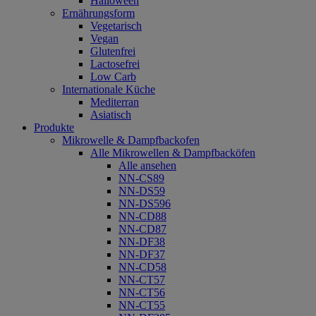
Halloween
Ernährungsform
Vegetarisch
Vegan
Glutenfrei
Lactosefrei
Low Carb
Internationale Küche
Mediterran
Asiatisch
Produkte
Mikrowelle & Dampfbackofen
Alle Mikrowellen & Dampfbacköfen
Alle ansehen
NN-CS89
NN-DS59
NN-DS596
NN-CD88
NN-CD87
NN-DF38
NN-DF37
NN-CD58
NN-CT57
NN-CT56
NN-CT55