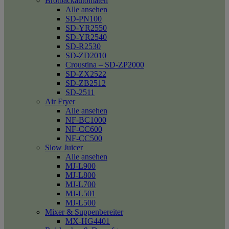
Brotbackautomaten
Alle ansehen
SD-PN100
SD-YR2550
SD-YR2540
SD-R2530
SD-ZD2010
Croustina – SD-ZP2000
SD-ZX2522
SD-ZB2512
SD-2511
Air Fryer
Alle ansehen
NF-BC1000
NF-CC600
NF-CC500
Slow Juicer
Alle ansehen
MJ-L900
MJ-L800
MJ-L700
MJ-L501
MJ-L500
Mixer & Suppenbereiter
MX-HG4401