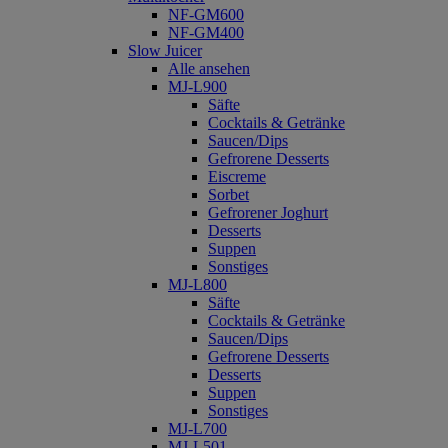
NF-GM600
NF-GM400
Slow Juicer
Alle ansehen
MJ-L900
Säfte
Cocktails & Getränke
Saucen/Dips
Gefrorene Desserts
Eiscreme
Sorbet
Gefrorener Joghurt
Desserts
Suppen
Sonstiges
MJ-L800
Säfte
Cocktails & Getränke
Saucen/Dips
Gefrorene Desserts
Desserts
Suppen
Sonstiges
MJ-L700
MJ-L501