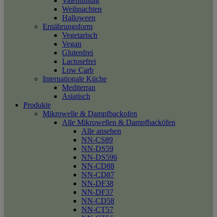
Valentinstag
Weihnachten
Halloween
Ernährungsform
Vegetarisch
Vegan
Glutenfrei
Lactosefrei
Low Carb
Internationale Küche
Mediterran
Asiatisch
Produkte
Mikrowelle & Dampfbackofen
Alle Mikrowellen & Dampfbacköfen
Alle ansehen
NN-CS89
NN-DS59
NN-DS596
NN-CD88
NN-CD87
NN-DF38
NN-DF37
NN-CD58
NN-CT57