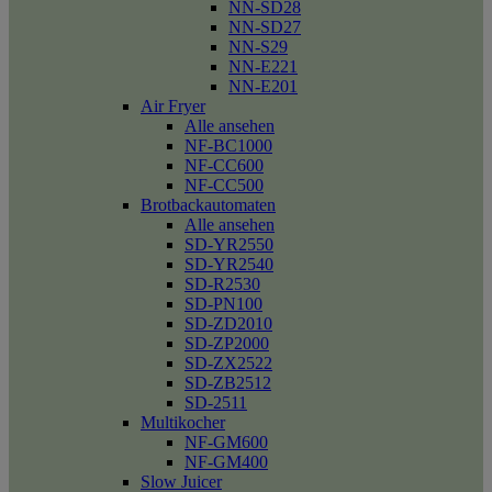
NN-SD28
NN-SD27
NN-S29
NN-E221
NN-E201
Air Fryer
Alle ansehen
NF-BC1000
NF-CC600
NF-CC500
Brotbackautomaten
Alle ansehen
SD-YR2550
SD-YR2540
SD-R2530
SD-PN100
SD-ZD2010
SD-ZP2000
SD-ZX2522
SD-ZB2512
SD-2511
Multikocher
NF-GM600
NF-GM400
Slow Juicer