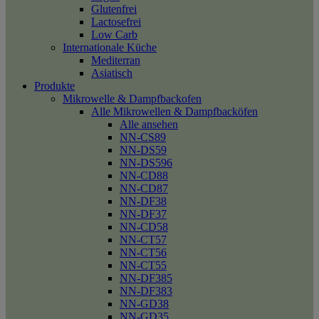
Glutenfrei
Lactosefrei
Low Carb
Internationale Küche
Mediterran
Asiatisch
Produkte
Mikrowelle & Dampfbackofen
Alle Mikrowellen & Dampfbacköfen
Alle ansehen
NN-CS89
NN-DS59
NN-DS596
NN-CD88
NN-CD87
NN-DF38
NN-DF37
NN-CD58
NN-CT57
NN-CT56
NN-CT55
NN-DF385
NN-DF383
NN-GD38
NN-GD35