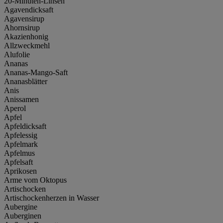
20-Minuten-Linsen
Agavendicksaft
Agavensirup
Ahornsirup
Akazienhonig
Allzweckmehl
Alufolie
Ananas
Ananas-Mango-Saft
Ananasblätter
Anis
Anissamen
Aperol
Apfel
Apfeldicksaft
Apfelessig
Apfelmark
Apfelmus
Apfelsaft
Aprikosen
Arme vom Oktopus
Artischocken
Artischockenherzen in Wasser
Aubergine
Auberginen