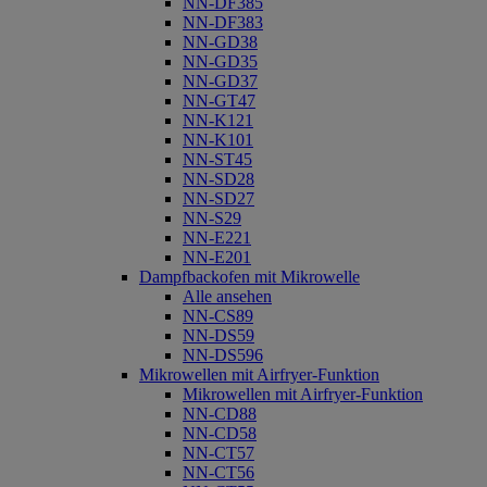
NN-DF385
NN-DF383
NN-GD38
NN-GD35
NN-GD37
NN-GT47
NN-K121
NN-K101
NN-ST45
NN-SD28
NN-SD27
NN-S29
NN-E221
NN-E201
Dampfbackofen mit Mikrowelle
Alle ansehen
NN-CS89
NN-DS59
NN-DS596
Mikrowellen mit Airfryer-Funktion
Mikrowellen mit Airfryer-Funktion
NN-CD88
NN-CD58
NN-CT57
NN-CT56