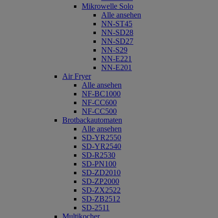
Mikrowelle Solo
Alle ansehen
NN-ST45
NN-SD28
NN-SD27
NN-S29
NN-E221
NN-E201
Air Fryer
Alle ansehen
NF-BC1000
NF-CC600
NF-CC500
Brotbackautomaten
Alle ansehen
SD-YR2550
SD-YR2540
SD-R2530
SD-PN100
SD-ZD2010
SD-ZP2000
SD-ZX2522
SD-ZB2512
SD-2511
Multikocher