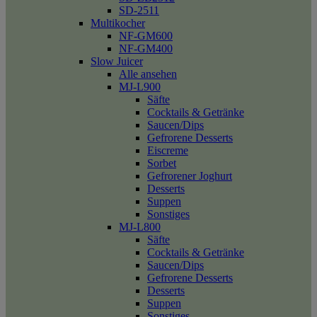
SD-2511
Multikocher
NF-GM600
NF-GM400
Slow Juicer
Alle ansehen
MJ-L900
Säfte
Cocktails & Getränke
Saucen/Dips
Gefrorene Desserts
Eiscreme
Sorbet
Gefrorener Joghurt
Desserts
Suppen
Sonstiges
MJ-L800
Säfte
Cocktails & Getränke
Saucen/Dips
Gefrorene Desserts
Desserts
Suppen
Sonstiges