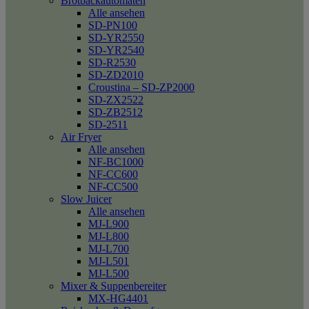
Brotbackautomaten
Alle ansehen
SD-PN100
SD-YR2550
SD-YR2540
SD-R2530
SD-ZD2010
Croustina – SD-ZP2000
SD-ZX2522
SD-ZB2512
SD-2511
Air Fryer
Alle ansehen
NF-BC1000
NF-CC600
NF-CC500
Slow Juicer
Alle ansehen
MJ-L900
MJ-L800
MJ-L700
MJ-L501
MJ-L500
Mixer & Suppenbereiter
MX-HG4401