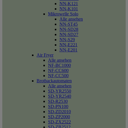
NN-K121
NN-K101
Mikrowelle Solo
Alle ansehen
NN-ST45
NN-SD28
NN-SD27
NN-S29
NN-E221
NN-E201
Air Fryer
Alle ansehen
NF-BC1000
NF-CC600
NF-CC500
Brotbackautomaten
Alle ansehen
SD-YR2550
SD-YR2540
SD-R2530
SD-PN100
SD-ZD2010
SD-ZP2000
SD-ZX2522
SD-ZB2512