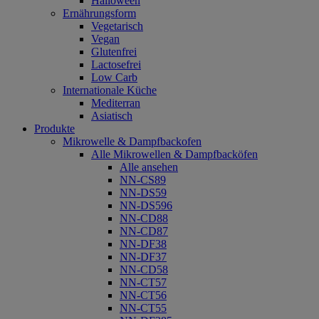
Halloween
Ernährungsform
Vegetarisch
Vegan
Glutenfrei
Lactosefrei
Low Carb
Internationale Küche
Mediterran
Asiatisch
Produkte
Mikrowelle & Dampfbackofen
Alle Mikrowellen & Dampfbacköfen
Alle ansehen
NN-CS89
NN-DS59
NN-DS596
NN-CD88
NN-CD87
NN-DF38
NN-DF37
NN-CD58
NN-CT57
NN-CT56
NN-CT55