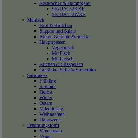
Reiskocher & Dampfgarer
SR-DA152KXE
SR-DA152WXE
Mahlzeit
Brot & Brötchen
Suppen und Salate
Kleine Gerichte & Snacks
Hauptspeisen
Vegetarisch
Mit Fisch
Mit Fleisch
Kuchen & Süßspeisen
Getränke, Säfte & Smoothies
Saisonales
Frühling
Sommer
Herbst
Winter
Ostern
Valentinstag
Weihnachten
Halloween
Ernährungsform
Vegetarisch
Vegan