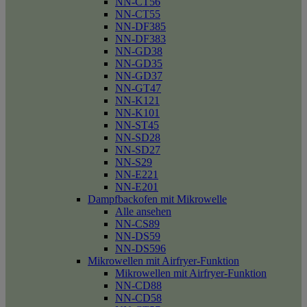
NN-CT56
NN-CT55
NN-DF385
NN-DF383
NN-GD38
NN-GD35
NN-GD37
NN-GT47
NN-K121
NN-K101
NN-ST45
NN-SD28
NN-SD27
NN-S29
NN-E221
NN-E201
Dampfbackofen mit Mikrowelle
Alle ansehen
NN-CS89
NN-DS59
NN-DS596
Mikrowellen mit Airfryer-Funktion
Mikrowellen mit Airfryer-Funktion
NN-CD88
NN-CD58