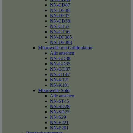
NN-CD87
NN-DF38
NN-DF37
NN-CD58
NN-CT57
NN-CT56
NN-DF385
NN-DF383
Mikrowelle mit Grillfunktion
Alle ansehen
NN-GD38
NN-GD35
NN-GD37
NN-GT47
NN-K121
NN-K101
Mikrowelle Solo
Alle ansehen
NN-ST45
NN-SD28
NN-SD27
NN-S29
NN-E221
NN-E201