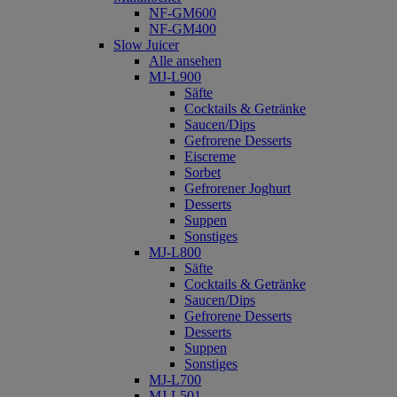
NF-GM600
NF-GM400
Slow Juicer
Alle ansehen
MJ-L900
Säfte
Cocktails & Getränke
Saucen/Dips
Gefrorene Desserts
Eiscreme
Sorbet
Gefrorener Joghurt
Desserts
Suppen
Sonstiges
MJ-L800
Säfte
Cocktails & Getränke
Saucen/Dips
Gefrorene Desserts
Desserts
Suppen
Sonstiges
MJ-L700
MJ-L501