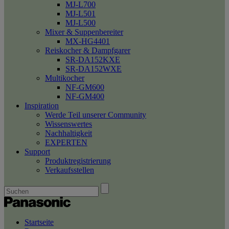
MJ-L700
MJ-L501
MJ-L500
Mixer & Suppenbereiter
MX-HG4401
Reiskocher & Dampfgarer
SR-DA152KXE
SR-DA152WXE
Multikocher
NF-GM600
NF-GM400
Inspiration
Werde Teil unserer Community
Wissenswertes
Nachhaltigkeit
EXPERTEN
Support
Produktregistrierung
Verkaufsstellen
Startseite