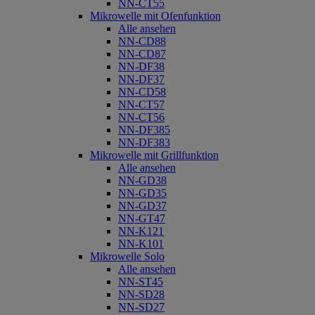
NN-CT55
Mikrowelle mit Ofenfunktion
Alle ansehen
NN-CD88
NN-CD87
NN-DF38
NN-DF37
NN-CD58
NN-CT57
NN-CT56
NN-DF385
NN-DF383
Mikrowelle mit Grillfunktion
Alle ansehen
NN-GD38
NN-GD35
NN-GD37
NN-GT47
NN-K121
NN-K101
Mikrowelle Solo
Alle ansehen
NN-ST45
NN-SD28
NN-SD27