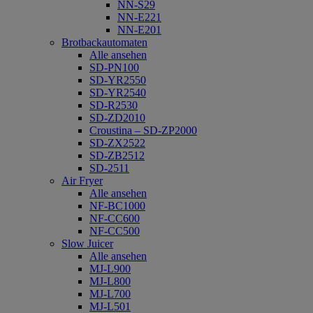
NN-S29
NN-E221
NN-E201
Brotbackautomaten
Alle ansehen
SD-PN100
SD-YR2550
SD-YR2540
SD-R2530
SD-ZD2010
Croustina – SD-ZP2000
SD-ZX2522
SD-ZB2512
SD-2511
Air Fryer
Alle ansehen
NF-BC1000
NF-CC600
NF-CC500
Slow Juicer
Alle ansehen
MJ-L900
MJ-L800
MJ-L700
MJ-L501