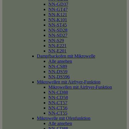
NN-GD37
NN-GT47
NN-K121
NN-K101
NN-ST45
NN-SD28
NN-SD27
NN-S29
NN-E221
NN-E201
Dampfbackofen mit Mikrowelle
Alle ansehen
NN-CS89
NN-DS59
NN-DS596
Mikrowellen mit Airfryer-Funktion
Mikrowellen mit Airfryer-Funktion
NN-CD88
NN-CD58
NN-CT57
NN-CT56
NN-CT55
Mikrowelle mit Ofenfunktion
Alle ansehen
NN-CD88