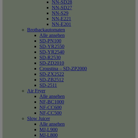
NN-SD28
NN-SD27
NN-S29
NN-E221
NN-E201
Brotbackautomaten
Alle ansehen
SD-PN100
SD-YR2550
SD-YR2540
SD-R2530
SD-ZD2010
Croustina – SD-ZP2000
SD-ZX2522
SD-ZB2512
SD-2511
Air Fryer
Alle ansehen
NF-BC1000
NF-CC600
NF-CC500
Slow Juicer
Alle ansehen
MJ-L900
MJ-L800