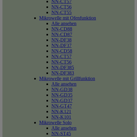
NN-CT57
NN-CT56
NN-CT55
Mikrowelle mit Ofenfunktion
Alle ansehen
NN-CD88
NN-CD87
NN-DF38
NN-DF37
NN-CD58
NN-CT57
NN-CT56
NN-DF385
NN-DF383
Mikrowelle mit Grillfunktion
Alle ansehen
NN-GD38
NN-GD35
NN-GD37
NN-GT47
NN-K121
NN-K101
Mikrowelle Solo
Alle ansehen
NN-ST45