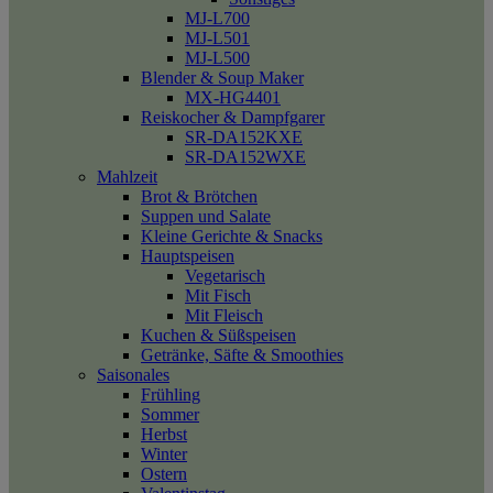
MJ-L700
MJ-L501
MJ-L500
Blender & Soup Maker
MX-HG4401
Reiskocher & Dampfgarer
SR-DA152KXE
SR-DA152WXE
Mahlzeit
Brot & Brötchen
Suppen und Salate
Kleine Gerichte & Snacks
Hauptspeisen
Vegetarisch
Mit Fisch
Mit Fleisch
Kuchen & Süßspeisen
Getränke, Säfte & Smoothies
Saisonales
Frühling
Sommer
Herbst
Winter
Ostern