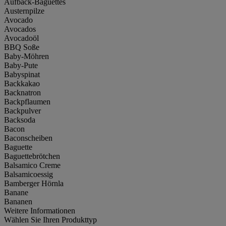
Aufback-Baguettes
Austernpilze
Avocado
Avocados
Avocadoöl
BBQ Soße
Baby-Möhren
Baby-Pute
Babyspinat
Backkakao
Backnatron
Backpflaumen
Backpulver
Backsoda
Bacon
Baconscheiben
Baguette
Baguettebrötchen
Balsamico Creme
Balsamicoessig
Bamberger Hörnla
Banane
Bananen
Weitere Informationen
Wählen Sie Ihren Produkttyp