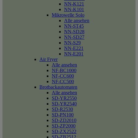
NN-K121
NN-K101
Mikrowelle Solo
Alle ansehen
NN-ST45
NN-SD28
NN-SD27
NN-S29
NN-E221
NN-E201
Air Fryer
Alle ansehen
NF-BC1000
NF-CC600
NF-CC500
Brotbackautomaten
Alle ansehen
SD-YR2550
SD-YR2540
SD-R2530
SD-PN100
SD-ZD2010
SD-ZP2000
SD-ZX2522
SD-ZB2512