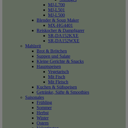
MJ-L700
MJ-L501
MJ-L500
Blender & Soup Maker
MX-HG4401
Reiskocher & Dampfgarer
SR-DA152KXE
SR-DA152WXE
Mahlzeit
Brot & Brötchen
Suppen und Salate
Kleine Gerichte & Snacks
Hauptspeisen
Vegetarisch
Mit Fisch
Mit Fleisch
Kuchen & Süßspeisen
Getränke, Säfte & Smoothies
Saisonales
Frühling
Sommer
Herbst
Winter
Ostern