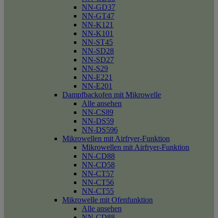
NN-GD37
NN-GT47
NN-K121
NN-K101
NN-ST45
NN-SD28
NN-SD27
NN-S29
NN-E221
NN-E201
Dampfbackofen mit Mikrowelle
Alle ansehen
NN-CS89
NN-DS59
NN-DS596
Mikrowellen mit Airfryer-Funktion
Mikrowellen mit Airfryer-Funktion
NN-CD88
NN-CD58
NN-CT57
NN-CT56
NN-CT55
Mikrowelle mit Ofenfunktion
Alle ansehen
NN-CD88