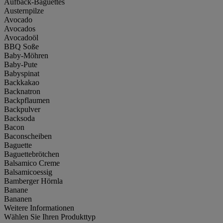
Aufback-Baguettes
Austernpilze
Avocado
Avocados
Avocadoöl
BBQ Soße
Baby-Möhren
Baby-Pute
Babyspinat
Backkakao
Backnatron
Backpflaumen
Backpulver
Backsoda
Bacon
Baconscheiben
Baguette
Baguettebrötchen
Balsamico Creme
Balsamicoessig
Bamberger Hörnla
Banane
Bananen
Weitere Informationen
Wählen Sie Ihren Produkttyp