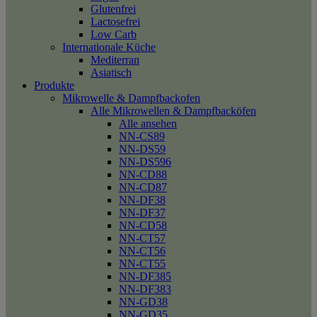
Glutenfrei
Lactosefrei
Low Carb
Internationale Küche
Mediterran
Asiatisch
Produkte
Mikrowelle & Dampfbackofen
Alle Mikrowellen & Dampfbacköfen
Alle ansehen
NN-CS89
NN-DS59
NN-DS596
NN-CD88
NN-CD87
NN-DF38
NN-DF37
NN-CD58
NN-CT57
NN-CT56
NN-CT55
NN-DF385
NN-DF383
NN-GD38
NN-GD35