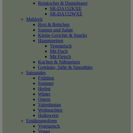
Reiskocher & Dampfgarer
SR-DA152KXE
SR-DA152WXE
Mahlzeit
Brot & Brötchen
Suppen und Salate
Kleine Gerichte & Snacks
Hauptspeisen
Vegetarisch
Mit Fisch
Mit Fleisch
Kuchen & Süßspeisen
Getränke, Säfte & Smoothies
Saisonales
Frühling
Sommer
Herbst
Winter
Ostern
Valentinstag
Weihnachten
Halloween
Ernährungsform
Vegetarisch
Vegan