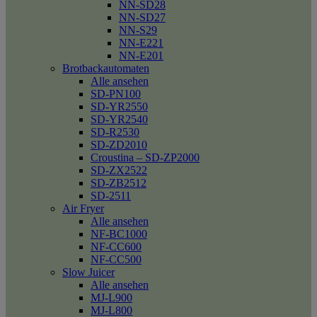
NN-SD28
NN-SD27
NN-S29
NN-E221
NN-E201
Brotbackautomaten
Alle ansehen
SD-PN100
SD-YR2550
SD-YR2540
SD-R2530
SD-ZD2010
Croustina – SD-ZP2000
SD-ZX2522
SD-ZB2512
SD-2511
Air Fryer
Alle ansehen
NF-BC1000
NF-CC600
NF-CC500
Slow Juicer
Alle ansehen
MJ-L900
MJ-L800