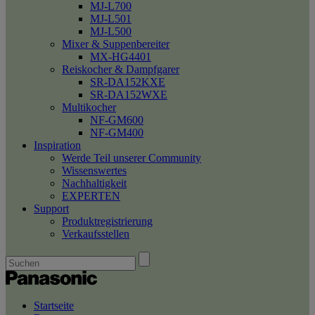
MJ-L700
MJ-L501
MJ-L500
Mixer & Suppenbereiter
MX-HG4401
Reiskocher & Dampfgarer
SR-DA152KXE
SR-DA152WXE
Multikocher
NF-GM600
NF-GM400
Inspiration
Werde Teil unserer Community
Wissenswertes
Nachhaltigkeit
EXPERTEN
Support
Produktregistrierung
Verkaufsstellen
Startseite