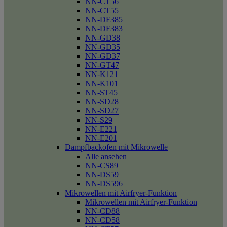
NN-CT56
NN-CT55
NN-DF385
NN-DF383
NN-GD38
NN-GD35
NN-GD37
NN-GT47
NN-K121
NN-K101
NN-ST45
NN-SD28
NN-SD27
NN-S29
NN-E221
NN-E201
Dampfbackofen mit Mikrowelle
Alle ansehen
NN-CS89
NN-DS59
NN-DS596
Mikrowellen mit Airfryer-Funktion
Mikrowellen mit Airfryer-Funktion
NN-CD88
NN-CD58