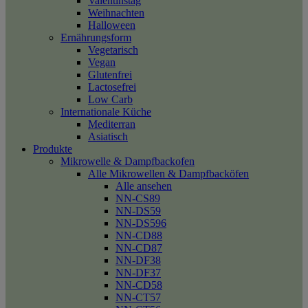
Valentinstag
Weihnachten
Halloween
Ernährungsform
Vegetarisch
Vegan
Glutenfrei
Lactosefrei
Low Carb
Internationale Küche
Mediterran
Asiatisch
Produkte
Mikrowelle & Dampfbackofen
Alle Mikrowellen & Dampfbacköfen
Alle ansehen
NN-CS89
NN-DS59
NN-DS596
NN-CD88
NN-CD87
NN-DF38
NN-DF37
NN-CD58
NN-CT57