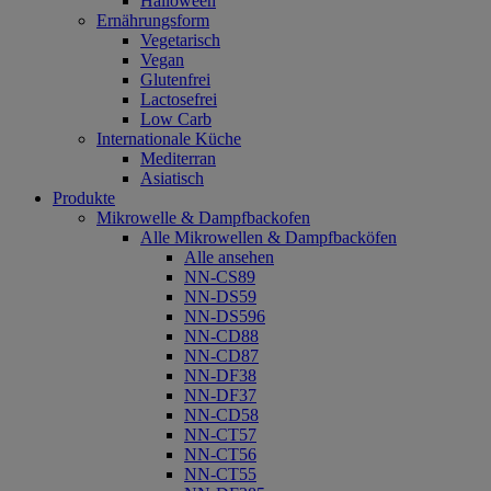
Halloween
Ernährungsform
Vegetarisch
Vegan
Glutenfrei
Lactosefrei
Low Carb
Internationale Küche
Mediterran
Asiatisch
Produkte
Mikrowelle & Dampfbackofen
Alle Mikrowellen & Dampfbacköfen
Alle ansehen
NN-CS89
NN-DS59
NN-DS596
NN-CD88
NN-CD87
NN-DF38
NN-DF37
NN-CD58
NN-CT57
NN-CT56
NN-CT55