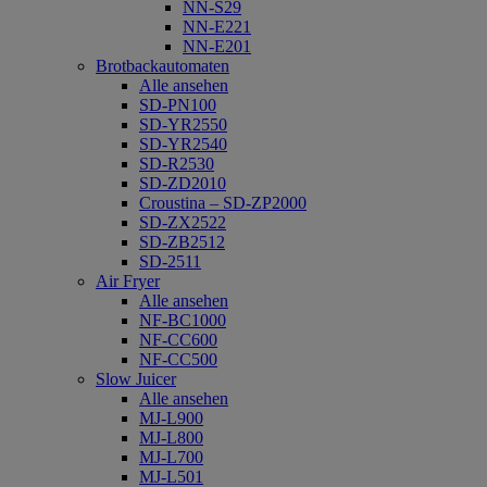
NN-S29
NN-E221
NN-E201
Brotbackautomaten
Alle ansehen
SD-PN100
SD-YR2550
SD-YR2540
SD-R2530
SD-ZD2010
Croustina – SD-ZP2000
SD-ZX2522
SD-ZB2512
SD-2511
Air Fryer
Alle ansehen
NF-BC1000
NF-CC600
NF-CC500
Slow Juicer
Alle ansehen
MJ-L900
MJ-L800
MJ-L700
MJ-L501