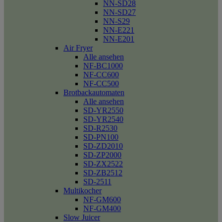
NN-SD28
NN-SD27
NN-S29
NN-E221
NN-E201
Air Fryer
Alle ansehen
NF-BC1000
NF-CC600
NF-CC500
Brotbackautomaten
Alle ansehen
SD-YR2550
SD-YR2540
SD-R2530
SD-PN100
SD-ZD2010
SD-ZP2000
SD-ZX2522
SD-ZB2512
SD-2511
Multikocher
NF-GM600
NF-GM400
Slow Juicer