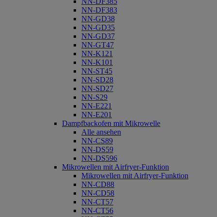
NN-DF385
NN-DF383
NN-GD38
NN-GD35
NN-GD37
NN-GT47
NN-K121
NN-K101
NN-ST45
NN-SD28
NN-SD27
NN-S29
NN-E221
NN-E201
Dampfbackofen mit Mikrowelle
Alle ansehen
NN-CS89
NN-DS59
NN-DS596
Mikrowellen mit Airfryer-Funktion
Mikrowellen mit Airfryer-Funktion
NN-CD88
NN-CD58
NN-CT57
NN-CT56