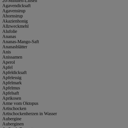
20-Minuten-Linsen
Agavendicksaft
Agavensirup
Ahornsirup
Akazienhonig
Allzweckmehl
Alufolie
Ananas
Ananas-Mango-Saft
Ananasblätter
Anis
Anissamen
Aperol
Apfel
Apfeldicksaft
Apfelessig
Apfelmark
Apfelmus
Apfelsaft
Aprikosen
Arme vom Oktopus
Artischocken
Artischockenherzen in Wasser
Aubergine
Auberginen