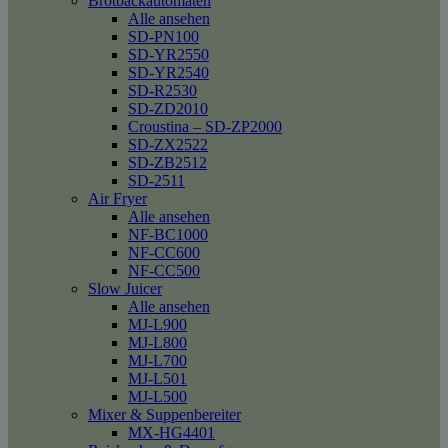
Brotbackautomaten
Alle ansehen
SD-PN100
SD-YR2550
SD-YR2540
SD-R2530
SD-ZD2010
Croustina – SD-ZP2000
SD-ZX2522
SD-ZB2512
SD-2511
Air Fryer
Alle ansehen
NF-BC1000
NF-CC600
NF-CC500
Slow Juicer
Alle ansehen
MJ-L900
MJ-L800
MJ-L700
MJ-L501
MJ-L500
Mixer & Suppenbereiter
MX-HG4401