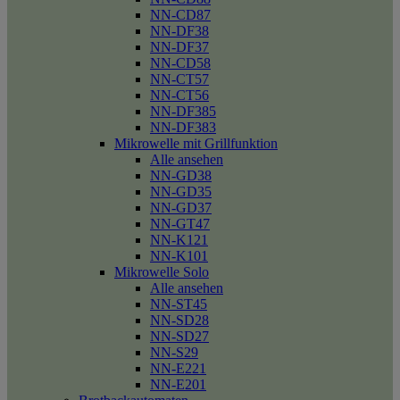
NN-CD87
NN-DF38
NN-DF37
NN-CD58
NN-CT57
NN-CT56
NN-DF385
NN-DF383
Mikrowelle mit Grillfunktion
Alle ansehen
NN-GD38
NN-GD35
NN-GD37
NN-GT47
NN-K121
NN-K101
Mikrowelle Solo
Alle ansehen
NN-ST45
NN-SD28
NN-SD27
NN-S29
NN-E221
NN-E201