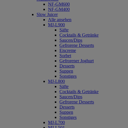
NF-GM600
NF-GM400
Slow Juicer
Alle ansehen
MJ-L900
Säfte
Cocktails & Getränke
Saucen/Dips
Gefrorene Desserts
Eiscreme
Sorbet
Gefrorener Joghurt
Desserts
Suppen
Sonstiges
MJ-L800
Säfte
Cocktails & Getränke
Saucen/Dips
Gefrorene Desserts
Desserts
Suppen
Sonstiges
MJ-L700
MJ-L501