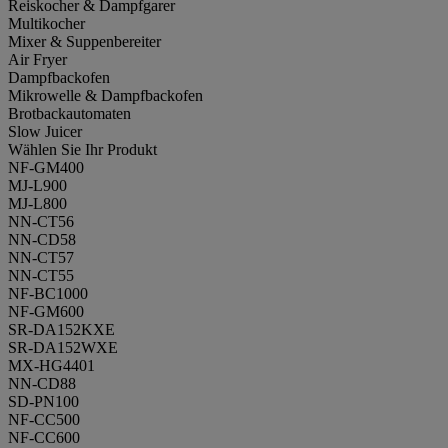
Reiskocher & Dampfgarer
Multikocher
Mixer & Suppenbereiter
Air Fryer
Dampfbackofen
Mikrowelle & Dampfbackofen
Brotbackautomaten
Slow Juicer
Wählen Sie Ihr Produkt
NF-GM400
MJ-L900
MJ-L800
NN-CT56
NN-CD58
NN-CT57
NN-CT55
NF-BC1000
NF-GM600
SR-DA152KXE
SR-DA152WXE
MX-HG4401
NN-CD88
SD-PN100
NF-CC500
NF-CC600