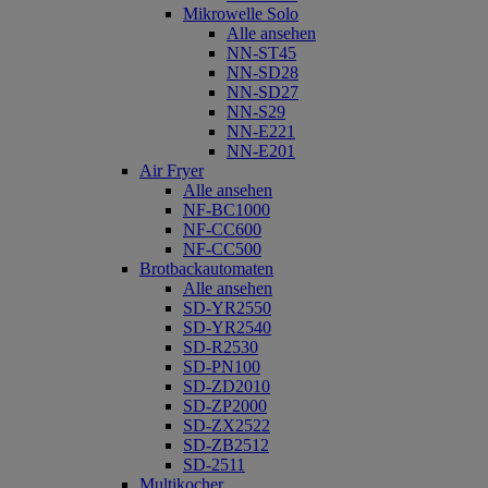
Mikrowelle Solo
Alle ansehen
NN-ST45
NN-SD28
NN-SD27
NN-S29
NN-E221
NN-E201
Air Fryer
Alle ansehen
NF-BC1000
NF-CC600
NF-CC500
Brotbackautomaten
Alle ansehen
SD-YR2550
SD-YR2540
SD-R2530
SD-PN100
SD-ZD2010
SD-ZP2000
SD-ZX2522
SD-ZB2512
SD-2511
Multikocher