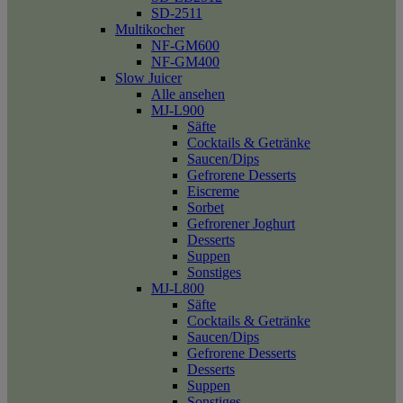
SD-2511
Multikocher
NF-GM600
NF-GM400
Slow Juicer
Alle ansehen
MJ-L900
Säfte
Cocktails & Getränke
Saucen/Dips
Gefrorene Desserts
Eiscreme
Sorbet
Gefrorener Joghurt
Desserts
Suppen
Sonstiges
MJ-L800
Säfte
Cocktails & Getränke
Saucen/Dips
Gefrorene Desserts
Desserts
Suppen
Sonstiges