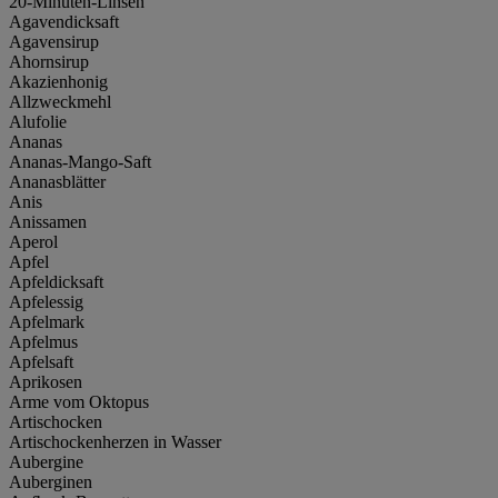
20-Minuten-Linsen
Agavendicksaft
Agavensirup
Ahornsirup
Akazienhonig
Allzweckmehl
Alufolie
Ananas
Ananas-Mango-Saft
Ananasblätter
Anis
Anissamen
Aperol
Apfel
Apfeldicksaft
Apfelessig
Apfelmark
Apfelmus
Apfelsaft
Aprikosen
Arme vom Oktopus
Artischocken
Artischockenherzen in Wasser
Aubergine
Auberginen