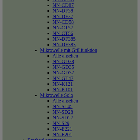
NN-CD87
NN-DF38
NN-DF37
NN-CD58
NN-CT57
NN-CT56
NN-DF385
NN-DF383
Mikrowelle mit Grillfunktion
Alle ansehen
NN-GD38
NN-GD35
NN-GD37
NN-GT47
NN-K121
NN-K101
Mikrowelle Solo
Alle ansehen
NN-ST45
NN-SD28
NN-SD27
NN-S29
NN-E221
NN-E201