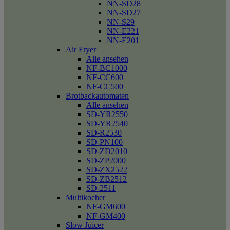
NN-SD28
NN-SD27
NN-S29
NN-E221
NN-E201
Air Fryer
Alle ansehen
NF-BC1000
NF-CC600
NF-CC500
Brotbackautomaten
Alle ansehen
SD-YR2550
SD-YR2540
SD-R2530
SD-PN100
SD-ZD2010
SD-ZP2000
SD-ZX2522
SD-ZB2512
SD-2511
Multikocher
NF-GM600
NF-GM400
Slow Juicer