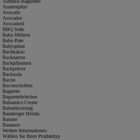
Aufback-Baguettes
Austernpilze
Avocado
Avocados
Avocadoöl
BBQ Soße
Baby-Möhren
Baby-Pute
Babyspinat
Backkakao
Backnatron
Backpflaumen
Backpulver
Backsoda
Bacon
Baconscheiben
Baguette
Baguettebrötchen
Balsamico Creme
Balsamicoessig
Bamberger Hörnla
Banane
Bananen
Weitere Informationen
Wählen Sie Ihren Produkttyp