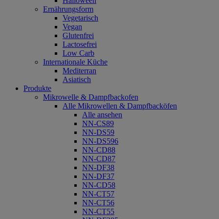
Halloween
Ernährungsform
Vegetarisch
Vegan
Glutenfrei
Lactosefrei
Low Carb
Internationale Küche
Mediterran
Asiatisch
Produkte
Mikrowelle & Dampfbackofen
Alle Mikrowellen & Dampfbacköfen
Alle ansehen
NN-CS89
NN-DS59
NN-DS596
NN-CD88
NN-CD87
NN-DF38
NN-DF37
NN-CD58
NN-CT57
NN-CT56
NN-CT55