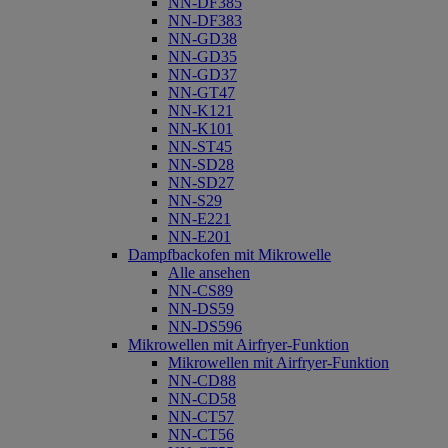
NN-DF385
NN-DF383
NN-GD38
NN-GD35
NN-GD37
NN-GT47
NN-K121
NN-K101
NN-ST45
NN-SD28
NN-SD27
NN-S29
NN-E221
NN-E201
Dampfbackofen mit Mikrowelle
Alle ansehen
NN-CS89
NN-DS59
NN-DS596
Mikrowellen mit Airfryer-Funktion
Mikrowellen mit Airfryer-Funktion
NN-CD88
NN-CD58
NN-CT57
NN-CT56