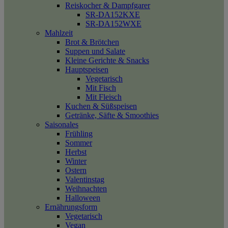
Reiskocher & Dampfgarer
SR-DA152KXE
SR-DA152WXE
Mahlzeit
Brot & Brötchen
Suppen und Salate
Kleine Gerichte & Snacks
Hauptspeisen
Vegetarisch
Mit Fisch
Mit Fleisch
Kuchen & Süßspeisen
Getränke, Säfte & Smoothies
Saisonales
Frühling
Sommer
Herbst
Winter
Ostern
Valentinstag
Weihnachten
Halloween
Ernährungsform
Vegetarisch
Vegan