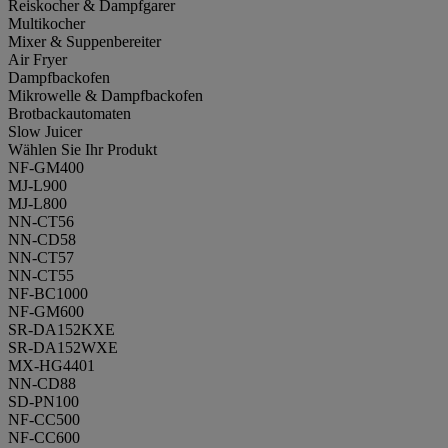
Reiskocher & Dampfgarer
Multikocher
Mixer & Suppenbereiter
Air Fryer
Dampfbackofen
Mikrowelle & Dampfbackofen
Brotbackautomaten
Slow Juicer
Wählen Sie Ihr Produkt
NF-GM400
MJ-L900
MJ-L800
NN-CT56
NN-CD58
NN-CT57
NN-CT55
NF-BC1000
NF-GM600
SR-DA152KXE
SR-DA152WXE
MX-HG4401
NN-CD88
SD-PN100
NF-CC500
NF-CC600