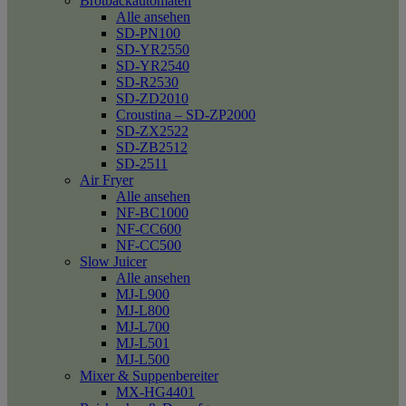
Brotbackautomaten
Alle ansehen
SD-PN100
SD-YR2550
SD-YR2540
SD-R2530
SD-ZD2010
Croustina – SD-ZP2000
SD-ZX2522
SD-ZB2512
SD-2511
Air Fryer
Alle ansehen
NF-BC1000
NF-CC600
NF-CC500
Slow Juicer
Alle ansehen
MJ-L900
MJ-L800
MJ-L700
MJ-L501
MJ-L500
Mixer & Suppenbereiter
MX-HG4401