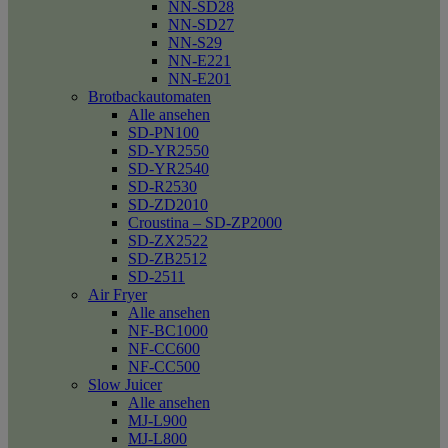
NN-SD28
NN-SD27
NN-S29
NN-E221
NN-E201
Brotbackautomaten
Alle ansehen
SD-PN100
SD-YR2550
SD-YR2540
SD-R2530
SD-ZD2010
Croustina – SD-ZP2000
SD-ZX2522
SD-ZB2512
SD-2511
Air Fryer
Alle ansehen
NF-BC1000
NF-CC600
NF-CC500
Slow Juicer
Alle ansehen
MJ-L900
MJ-L800