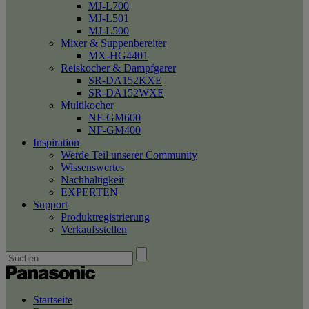
MJ-L700
MJ-L501
MJ-L500
Mixer & Suppenbereiter
MX-HG4401
Reiskocher & Dampfgarer
SR-DA152KXE
SR-DA152WXE
Multikocher
NF-GM600
NF-GM400
Inspiration
Werde Teil unserer Community
Wissenswertes
Nachhaltigkeit
EXPERTEN
Support
Produktregistrierung
Verkaufsstellen
Startseite