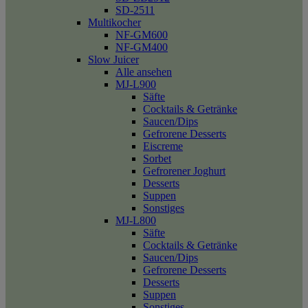
SD-2511
Multikocher
NF-GM600
NF-GM400
Slow Juicer
Alle ansehen
MJ-L900
Säfte
Cocktails & Getränke
Saucen/Dips
Gefrorene Desserts
Eiscreme
Sorbet
Gefrorener Joghurt
Desserts
Suppen
Sonstiges
MJ-L800
Säfte
Cocktails & Getränke
Saucen/Dips
Gefrorene Desserts
Desserts
Suppen
Sonstiges