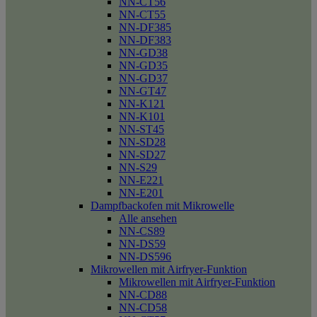
NN-CT56
NN-CT55
NN-DF385
NN-DF383
NN-GD38
NN-GD35
NN-GD37
NN-GT47
NN-K121
NN-K101
NN-ST45
NN-SD28
NN-SD27
NN-S29
NN-E221
NN-E201
Dampfbackofen mit Mikrowelle
Alle ansehen
NN-CS89
NN-DS59
NN-DS596
Mikrowellen mit Airfryer-Funktion
Mikrowellen mit Airfryer-Funktion
NN-CD88
NN-CD58