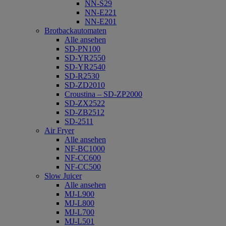
NN-S29
NN-E221
NN-E201
Brotbackautomaten
Alle ansehen
SD-PN100
SD-YR2550
SD-YR2540
SD-R2530
SD-ZD2010
Croustina – SD-ZP2000
SD-ZX2522
SD-ZB2512
SD-2511
Air Fryer
Alle ansehen
NF-BC1000
NF-CC600
NF-CC500
Slow Juicer
Alle ansehen
MJ-L900
MJ-L800
MJ-L700
MJ-L501