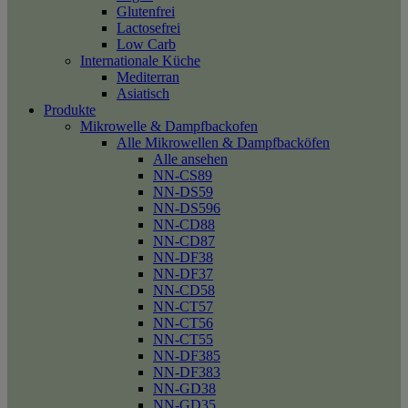
Glutenfrei
Lactosefrei
Low Carb
Internationale Küche
Mediterran
Asiatisch
Produkte
Mikrowelle & Dampfbackofen
Alle Mikrowellen & Dampfbacköfen
Alle ansehen
NN-CS89
NN-DS59
NN-DS596
NN-CD88
NN-CD87
NN-DF38
NN-DF37
NN-CD58
NN-CT57
NN-CT56
NN-CT55
NN-DF385
NN-DF383
NN-GD38
NN-GD35