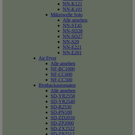
NN-K121
NN-K101
Mikrowelle Solo
Alle ansehen
NN-ST45
NN-SD28
NN-SD27
NN-S29
NN-E221
NN-E201
Air Fryer
Alle ansehen
NF-BC1000
NF-CC600
NF-CC500
Brotbackautomaten
Alle ansehen
SD-YR2550
SD-YR2540
SD-R2530
SD-PN100
SD-ZD2010
SD-ZP2000
SD-ZX2522
SD-ZB2512