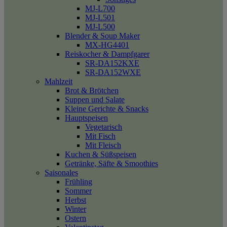
MJ-L700
MJ-L501
MJ-L500
Blender & Soup Maker
MX-HG4401
Reiskocher & Dampfgarer
SR-DA152KXE
SR-DA152WXE
Mahlzeit
Brot & Brötchen
Suppen und Salate
Kleine Gerichte & Snacks
Hauptspeisen
Vegetarisch
Mit Fisch
Mit Fleisch
Kuchen & Süßspeisen
Getränke, Säfte & Smoothies
Saisonales
Frühling
Sommer
Herbst
Winter
Ostern