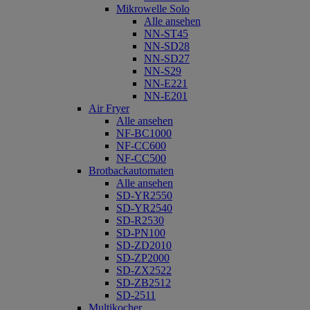
Mikrowelle Solo
Alle ansehen
NN-ST45
NN-SD28
NN-SD27
NN-S29
NN-E221
NN-E201
Air Fryer
Alle ansehen
NF-BC1000
NF-CC600
NF-CC500
Brotbackautomaten
Alle ansehen
SD-YR2550
SD-YR2540
SD-R2530
SD-PN100
SD-ZD2010
SD-ZP2000
SD-ZX2522
SD-ZB2512
SD-2511
Multikocher