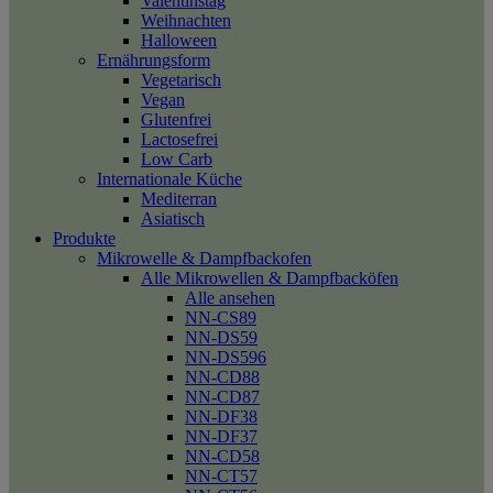
Valentinstag
Weihnachten
Halloween
Ernährungsform
Vegetarisch
Vegan
Glutenfrei
Lactosefrei
Low Carb
Internationale Küche
Mediterran
Asiatisch
Produkte
Mikrowelle & Dampfbackofen
Alle Mikrowellen & Dampfbacköfen
Alle ansehen
NN-CS89
NN-DS59
NN-DS596
NN-CD88
NN-CD87
NN-DF38
NN-DF37
NN-CD58
NN-CT57