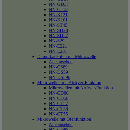
NN-GD37
NN-GT47
NN-K121
NN-K101
NN-ST45
NN-SD28
NN-SD27
NN-S29
NN-E221
NN-E201
Dampfbackofen mit Mikrowelle
Alle ansehen
NN-CS89
NN-DS59
NN-DS596
Mikrowellen mit Airfryer-Funktion
Mikrowellen mit Airfryer-Funktion
NN-CD88
NN-CD58
NN-CT57
NN-CT56
NN-CT55
Mikrowelle mit Ofenfunktion
Alle ansehen
NN-CD88