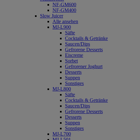
NF-GM600
NF-GM400
Slow Juicer
Alle ansehen
MJ-L900
Säfte
Cocktails & Getränke
Saucen/Dips
Gefrorene Desserts
Eiscreme
Sorbet
Gefrorener Joghurt
Desserts
Suppen
Sonstiges
MJ-L800
Säfte
Cocktails & Getränke
Saucen/Dips
Gefrorene Desserts
Desserts
Suppen
Sonstiges
MJ-L700
MJ-L501