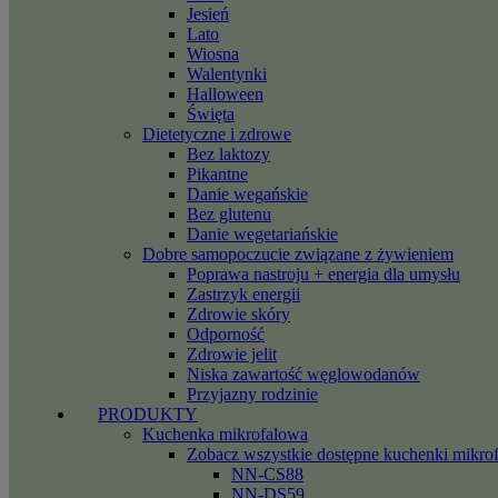
Jesień
Lato
Wiosna
Walentynki
Halloween
Święta
Dietetyczne i zdrowe
Bez laktozy
Pikantne
Danie wegańskie
Bez glutenu
Danie wegetariańskie
Dobre samopoczucie związane z żywieniem
Poprawa nastroju + energia dla umysłu
Zastrzyk energii
Zdrowie skóry
Odporność
Zdrowie jelit
Niska zawartość węglowodanów
Przyjazny rodzinie
PRODUKTY
Kuchenka mikrofalowa
Zobacz wszystkie dostępne kuchenki mikro
NN-CS88
NN-DS59