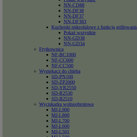
NN-CD88
NN-DF38
NN-DF37
NN-DF383
Kuchenki mikrofalowe z funkcją grillowani
Pokaż wszystkie
NN-GD38
NN-GD34
Frytkownica
NF-BC1000
NF-CC600
NF-CC500
Wypiekacz do chleba
SD-PN100
SD-ZP2000
SD-YR2550
SD-R2530
SD-B2510
Wyciskarka wolnoobrotowa
MJ-L900
MJ-L800
MJ-L700
MJ-L600
MJ-L501