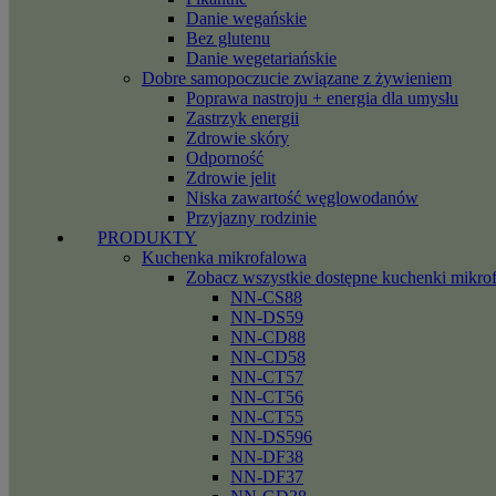
Danie wegańskie
Bez glutenu
Danie wegetariańskie
Dobre samopoczucie związane z żywieniem
Poprawa nastroju + energia dla umysłu
Zastrzyk energii
Zdrowie skóry
Odporność
Zdrowie jelit
Niska zawartość węglowodanów
Przyjazny rodzinie
PRODUKTY
Kuchenka mikrofalowa
Zobacz wszystkie dostępne kuchenki mikro
NN-CS88
NN-DS59
NN-CD88
NN-CD58
NN-CT57
NN-CT56
NN-CT55
NN-DS596
NN-DF38
NN-DF37