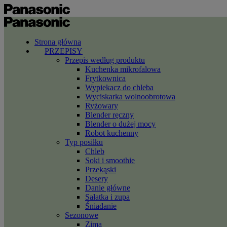
Strona główna
PRZEPISY
Przepis według produktu
Kuchenka mikrofalowa
Frytkownica
Wypiekacz do chleba
Wyciskarka wolnoobrotowa
Ryżowary
Blender ręczny
Blender o dużej mocy
Robot kuchenny
Typ posiłku
Chleb
Soki i smoothie
Przekąski
Desery
Danie główne
Sałatka i zupa
Śniadanie
Sezonowe
Zima