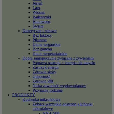
Jesień
Lato
Wiosna
Walentynki
Halloween
Święta
Dietetyczne i zdrowe
Bez laktozy
Pikantne
Danie wegańskie
Bez glutenu
Danie wegetariańskie
Dobre samopoczucie związane z żywieniem
Poprawa nastroju + energia dla umysłu
Zastrzyk energii
Zdrowie skóry
Odporność
Zdrowie jelit
Niska zawartość węglowodanów
Przyjazny rodzinie
PRODUKTY
Kuchenka mikrofalowa
Zobacz wszystkie dostępne kuchenki
mikrofalowe
NN-CS88