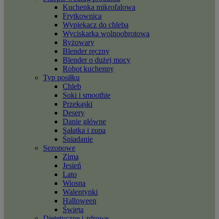
Kuchenka mikrofalowa
Frytkownica
Wypiekacz do chleba
Wyciskarka wolnoobrotowa
Ryżowary
Blender ręczny
Blender o dużej mocy
Robot kuchenny
Typ posiłku
Chleb
Soki i smoothie
Przekąski
Desery
Danie główne
Sałatka i zupa
Śniadanie
Sezonowe
Zima
Jesień
Lato
Wiosna
Walentynki
Halloween
Święta
Dietetyczne i zdrowe