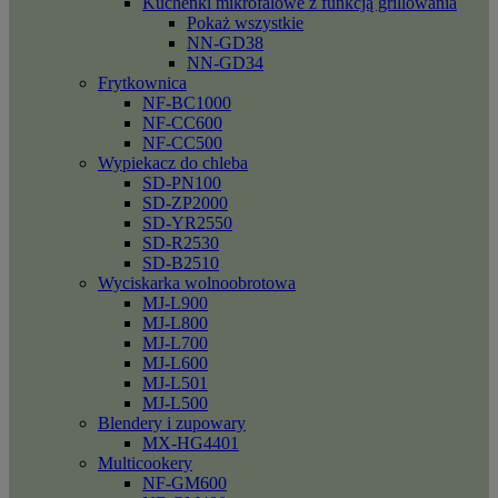
Kuchenki mikrofalowe z funkcją grillowania
Pokaż wszystkie
NN-GD38
NN-GD34
Frytkownica
NF-BC1000
NF-CC600
NF-CC500
Wypiekacz do chleba
SD-PN100
SD-ZP2000
SD-YR2550
SD-R2530
SD-B2510
Wyciskarka wolnoobrotowa
MJ-L900
MJ-L800
MJ-L700
MJ-L600
MJ-L501
MJ-L500
Blendery i zupowary
MX-HG4401
Multicookery
NF-GM600