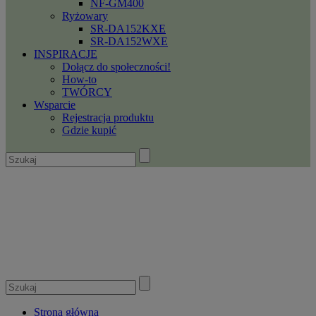
NF-GM400
Ryżowary
SR-DA152KXE
SR-DA152WXE
INSPIRACJE
Dołącz do społeczności!
How-to
TWÓRCY
Wsparcie
Rejestracja produktu
Gdzie kupić
Strona główna