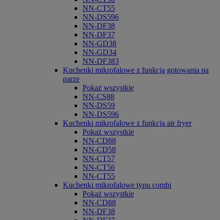
NN-CT55
NN-DS596
NN-DF38
NN-DF37
NN-GD38
NN-GD34
NN-DF383
Kuchenki mikrofalowe z funkcją gotowania na
parze
Pokaż wszystkie
NN-CS88
NN-DS59
NN-DS596
Kuchenki mikrofalowe z funkcja air fryer
Pokaż wszystkie
NN-CD88
NN-CD58
NN-CT57
NN-CT56
NN-CT55
Kuchenki mikrofalowe typu combi
Pokaż wszystkie
NN-CD88
NN-DF38