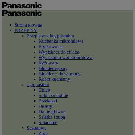
Strona główna
PRZEPISY
Przepis według produktu
Kuchenka mikrofalowa
Frytkownica
Wypiekacz do chleba
Wyciskarka wolnoobrotowa
Ryżowary
Blender ręczny
Blender o dużej mocy
Robot kuchenny
Typ posiłku
Chleb
Soki i smoothie
Przekąski
Desery
Danie główne
Sałatka i zupa
Śniadanie
Sezonowe
Zima