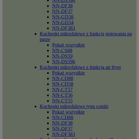
NN-DS596
NN-DF38
NN-DF37
NN-GD38
NN-GD34
NN-DF383
Kuchenki mikrofalowe z funkcją gotowania na
parze
Pokaż wszystkie
NN-CS88
NN-DS59
NN-DS596
Kuchenki mikrofalowe z funkcja air fryer
Pokaż wszystkie
NN-CD88
NN-CD58
NN-CT57
NN-CT56
NN-CT55
Kuchenki mikrofalowe typu combi
Pokaż wszystkie
NN-CD88
NN-DF38
NN-DF37
NN-DF383