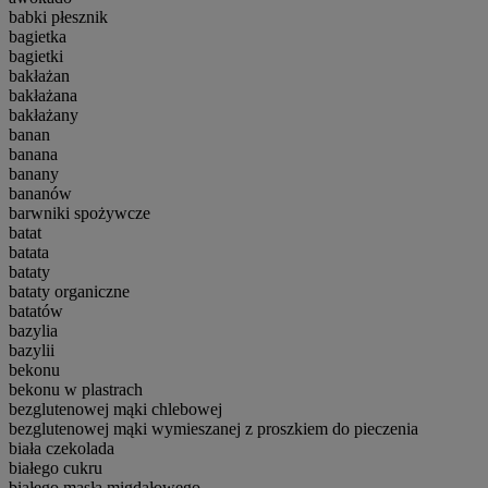
babki płesznik
bagietka
bagietki
bakłażan
bakłażana
bakłażany
banan
banana
banany
bananów
barwniki spożywcze
batat
batata
bataty
bataty organiczne
batatów
bazylia
bazylii
bekonu
bekonu w plastrach
bezglutenowej mąki chlebowej
bezglutenowej mąki wymieszanej z proszkiem do pieczenia
biała czekolada
białego cukru
białego masła migdałowego