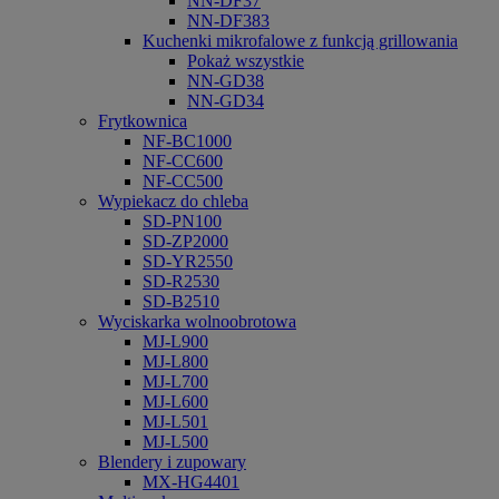
NN-DF37
NN-DF383
Kuchenki mikrofalowe z funkcją grillowania
Pokaż wszystkie
NN-GD38
NN-GD34
Frytkownica
NF-BC1000
NF-CC600
NF-CC500
Wypiekacz do chleba
SD-PN100
SD-ZP2000
SD-YR2550
SD-R2530
SD-B2510
Wyciskarka wolnoobrotowa
MJ-L900
MJ-L800
MJ-L700
MJ-L600
MJ-L501
MJ-L500
Blendery i zupowary
MX-HG4401