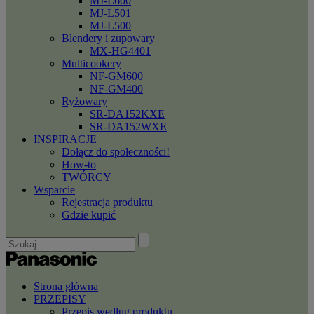
MJ-L600
MJ-L501
MJ-L500
Blendery i zupowary
MX-HG4401
Multicookery
NF-GM600
NF-GM400
Ryżowary
SR-DA152KXE
SR-DA152WXE
INSPIRACJE
Dołącz do społeczności!
How-to
TWÓRCY
Wsparcie
Rejestracja produktu
Gdzie kupić
Strona główna
PRZEPISY
Przepis według produktu