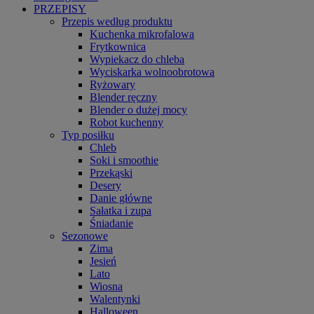
PRZEPISY
Przepis według produktu
Kuchenka mikrofalowa
Frytkownica
Wypiekacz do chleba
Wyciskarka wolnoobrotowa
Ryżowary
Blender ręczny
Blender o dużej mocy
Robot kuchenny
Typ posiłku
Chleb
Soki i smoothie
Przekąski
Desery
Danie główne
Sałatka i zupa
Śniadanie
Sezonowe
Zima
Jesień
Lato
Wiosna
Walentynki
Halloween