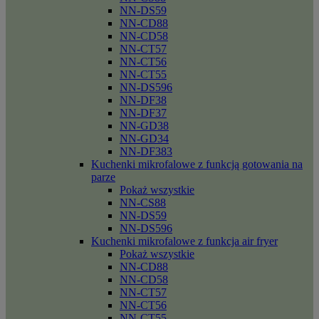
NN-DS59
NN-CD88
NN-CD58
NN-CT57
NN-CT56
NN-CT55
NN-DS596
NN-DF38
NN-DF37
NN-GD38
NN-GD34
NN-DF383
Kuchenki mikrofalowe z funkcją gotowania na
parze
Pokaż wszystkie
NN-CS88
NN-DS59
NN-DS596
Kuchenki mikrofalowe z funkcja air fryer
Pokaż wszystkie
NN-CD88
NN-CD58
NN-CT57
NN-CT56
NN-CT55