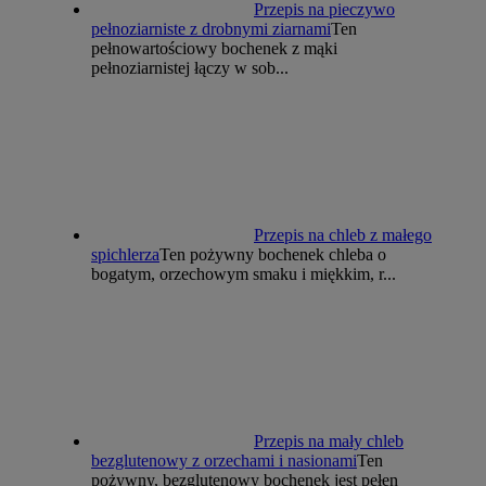
Przepis na pieczywo
pełnoziarniste z drobnymi ziarnami
Ten
pełnowartościowy bochenek z mąki
pełnoziarnistej łączy w sob...
Przepis na chleb z małego
spichlerza
Ten pożywny bochenek chleba o
bogatym, orzechowym smaku i miękkim, r...
Przepis na mały chleb
bezglutenowy z orzechami i nasionami
Ten
pożywny, bezglutenowy bochenek jest pełen