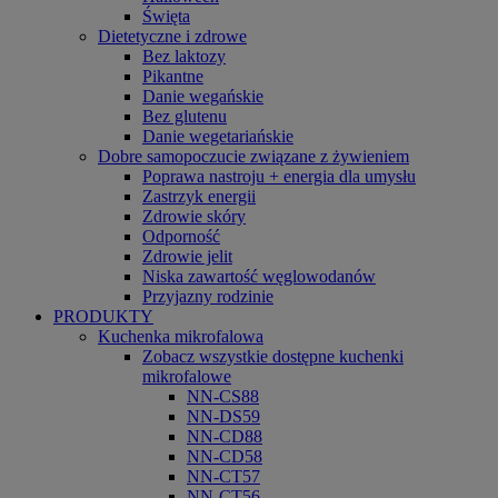
Święta
Dietetyczne i zdrowe
Bez laktozy
Pikantne
Danie wegańskie
Bez glutenu
Danie wegetariańskie
Dobre samopoczucie związane z żywieniem
Poprawa nastroju + energia dla umysłu
Zastrzyk energii
Zdrowie skóry
Odporność
Zdrowie jelit
Niska zawartość węglowodanów
Przyjazny rodzinie
PRODUKTY
Kuchenka mikrofalowa
Zobacz wszystkie dostępne kuchenki
mikrofalowe
NN-CS88
NN-DS59
NN-CD88
NN-CD58
NN-CT57
NN-CT56