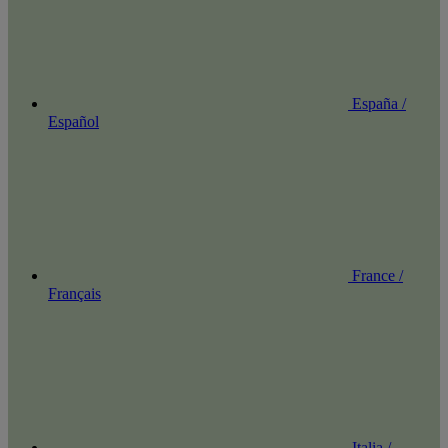
España /
Español
France /
Français
Italia /