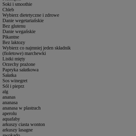
Soki i smoothie
Chleb
Wybierz dietetyczne i zdrowe
Danie wegetariańskie
Bez glutenu
Danie wegańskie
Pikantne
Bez laktozy
Wybierz co najmniej jeden składnik
(fioletowe) marchewki
Listki mięty
Orzechy prażone
Papryka sałatkowa
Sałatka
Sos winegret
Sól i pieprz
alg
ananas
ananasa
ananasa w plastrach
aperolu
aquafaby
arkuszy ciasta wonton
arkuszy lasagne
awokado