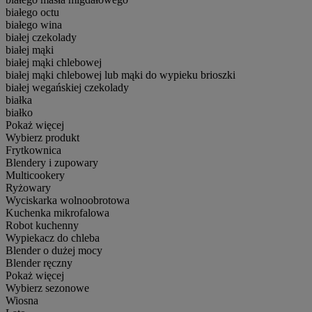
białego octu
białego wina
białej czekolady
białej mąki
białej mąki chlebowej
białej mąki chlebowej lub mąki do wypieku brioszki
białej wegańskiej czekolady
białka
białko
Pokaż więcej
Wybierz produkt
Frytkownica
Blendery i zupowary
Multicookery
Ryżowary
Wyciskarka wolnoobrotowa
Kuchenka mikrofalowa
Robot kuchenny
Wypiekacz do chleba
Blender o dużej mocy
Blender ręczny
Pokaż więcej
Wybierz sezonowe
Wiosna