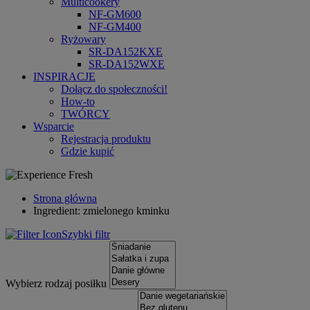
Multicookery
NF-GM600
NF-GM400
Ryżowary
SR-DA152KXE
SR-DA152WXE
INSPIRACJE
Dołącz do społeczności!
How-to
TWÓRCY
Wsparcie
Rejestracja produktu
Gdzie kupić
Strona główna
Ingredient: zmielonego kminku
Szybki filtr
Wybierz rodzaj posiłku