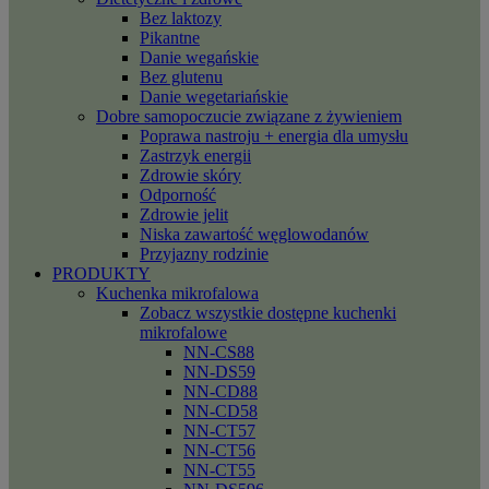
Bez laktozy
Pikantne
Danie wegańskie
Bez glutenu
Danie wegetariańskie
Dobre samopoczucie związane z żywieniem
Poprawa nastroju + energia dla umysłu
Zastrzyk energii
Zdrowie skóry
Odporność
Zdrowie jelit
Niska zawartość węglowodanów
Przyjazny rodzinie
PRODUKTY
Kuchenka mikrofalowa
Zobacz wszystkie dostępne kuchenki
mikrofalowe
NN-CS88
NN-DS59
NN-CD88
NN-CD58
NN-CT57
NN-CT56
NN-CT55