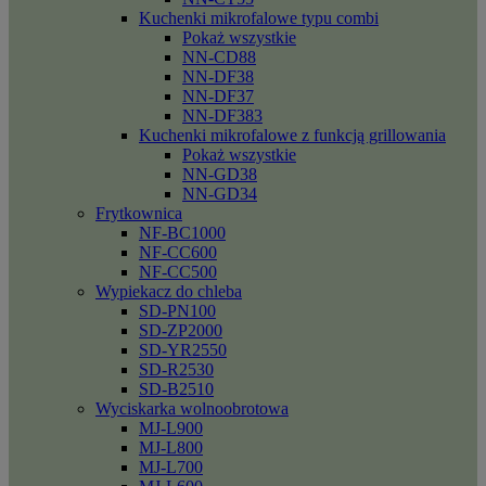
Kuchenki mikrofalowe typu combi
Pokaż wszystkie
NN-CD88
NN-DF38
NN-DF37
NN-DF383
Kuchenki mikrofalowe z funkcją grillowania
Pokaż wszystkie
NN-GD38
NN-GD34
Frytkownica
NF-BC1000
NF-CC600
NF-CC500
Wypiekacz do chleba
SD-PN100
SD-ZP2000
SD-YR2550
SD-R2530
SD-B2510
Wyciskarka wolnoobrotowa
MJ-L900
MJ-L800
MJ-L700