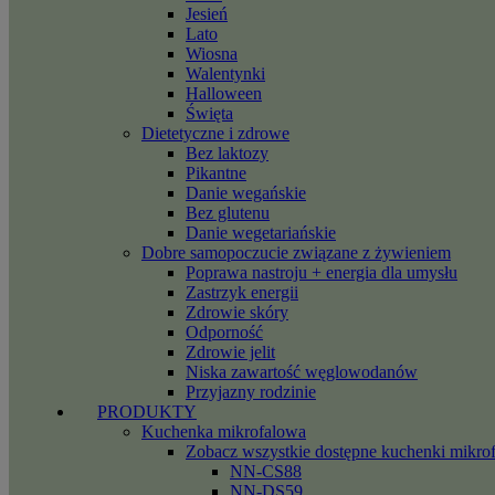
Jesień
Lato
Wiosna
Walentynki
Halloween
Święta
Dietetyczne i zdrowe
Bez laktozy
Pikantne
Danie wegańskie
Bez glutenu
Danie wegetariańskie
Dobre samopoczucie związane z żywieniem
Poprawa nastroju + energia dla umysłu
Zastrzyk energii
Zdrowie skóry
Odporność
Zdrowie jelit
Niska zawartość węglowodanów
Przyjazny rodzinie
PRODUKTY
Kuchenka mikrofalowa
Zobacz wszystkie dostępne kuchenki mikro
NN-CS88
NN-DS59