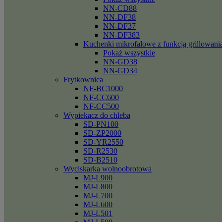
NN-CD88
NN-DF38
NN-DF37
NN-DF383
Kuchenki mikrofalowe z funkcją grillowani
Pokaż wszystkie
NN-GD38
NN-GD34
Frytkownica
NF-BC1000
NF-CC600
NF-CC500
Wypiekacz do chleba
SD-PN100
SD-ZP2000
SD-YR2550
SD-R2530
SD-B2510
Wyciskarka wolnoobrotowa
MJ-L900
MJ-L800
MJ-L700
MJ-L600
MJ-L501