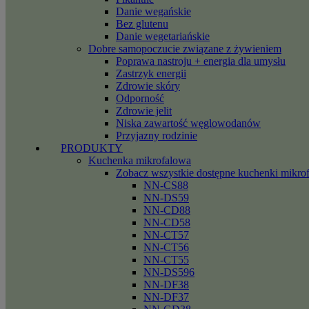
Danie wegańskie
Bez glutenu
Danie wegetariańskie
Dobre samopoczucie związane z żywieniem
Poprawa nastroju + energia dla umysłu
Zastrzyk energii
Zdrowie skóry
Odporność
Zdrowie jelit
Niska zawartość węglowodanów
Przyjazny rodzinie
PRODUKTY
Kuchenka mikrofalowa
Zobacz wszystkie dostępne kuchenki mikro
NN-CS88
NN-DS59
NN-CD88
NN-CD58
NN-CT57
NN-CT56
NN-CT55
NN-DS596
NN-DF38
NN-DF37