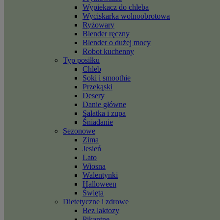
Wypiekacz do chleba
Wyciskarka wolnoobrotowa
Ryżowary
Blender ręczny
Blender o dużej mocy
Robot kuchenny
Typ posiłku
Chleb
Soki i smoothie
Przekąski
Desery
Danie główne
Sałatka i zupa
Śniadanie
Sezonowe
Zima
Jesień
Lato
Wiosna
Walentynki
Halloween
Święta
Dietetyczne i zdrowe
Bez laktozy
Pikantne