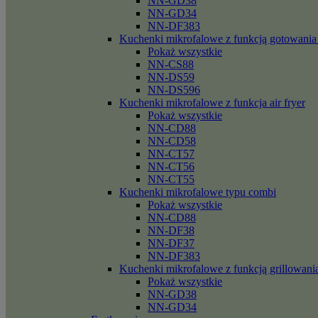
NN-GD38
NN-GD34
NN-DF383
Kuchenki mikrofalowe z funkcją gotowania
Pokaż wszystkie
NN-CS88
NN-DS59
NN-DS596
Kuchenki mikrofalowe z funkcja air fryer
Pokaż wszystkie
NN-CD88
NN-CD58
NN-CT57
NN-CT56
NN-CT55
Kuchenki mikrofalowe typu combi
Pokaż wszystkie
NN-CD88
NN-DF38
NN-DF37
NN-DF383
Kuchenki mikrofalowe z funkcją grillowani
Pokaż wszystkie
NN-GD38
NN-GD34