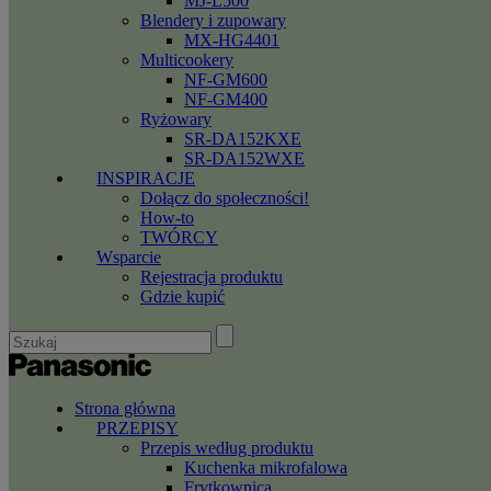
MJ-L500
Blendery i zupowary
MX-HG4401
Multicookery
NF-GM600
NF-GM400
Ryżowary
SR-DA152KXE
SR-DA152WXE
INSPIRACJE
Dołącz do społeczności!
How-to
TWÓRCY
Wsparcie
Rejestracja produktu
Gdzie kupić
Strona główna
PRZEPISY
Przepis według produktu
Kuchenka mikrofalowa
Frytkownica