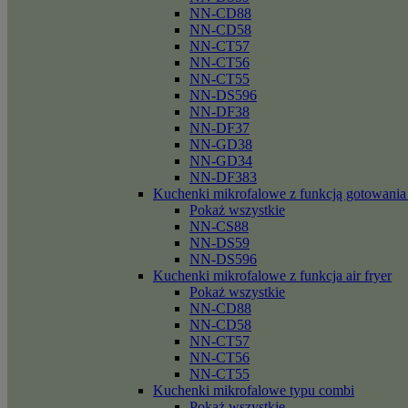
NN-CD88
NN-CD58
NN-CT57
NN-CT56
NN-CT55
NN-DS596
NN-DF38
NN-DF37
NN-GD38
NN-GD34
NN-DF383
Kuchenki mikrofalowe z funkcją gotowania
Pokaż wszystkie
NN-CS88
NN-DS59
NN-DS596
Kuchenki mikrofalowe z funkcja air fryer
Pokaż wszystkie
NN-CD88
NN-CD58
NN-CT57
NN-CT56
NN-CT55
Kuchenki mikrofalowe typu combi
Pokaż wszystkie