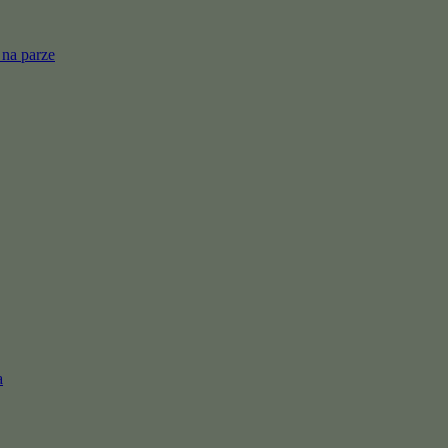
 na parze
a