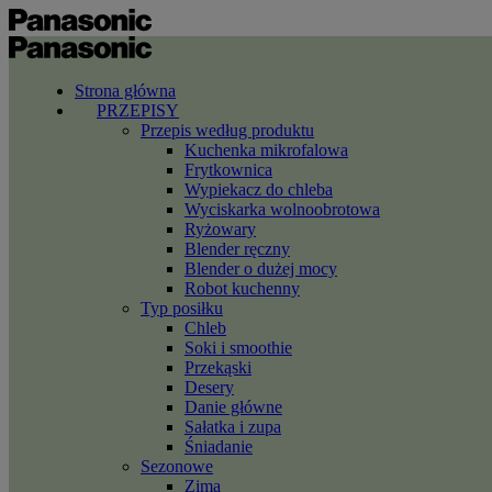
Strona główna
PRZEPISY
Przepis według produktu
Kuchenka mikrofalowa
Frytkownica
Wypiekacz do chleba
Wyciskarka wolnoobrotowa
Ryżowary
Blender ręczny
Blender o dużej mocy
Robot kuchenny
Typ posiłku
Chleb
Soki i smoothie
Przekąski
Desery
Danie główne
Sałatka i zupa
Śniadanie
Sezonowe
Zima