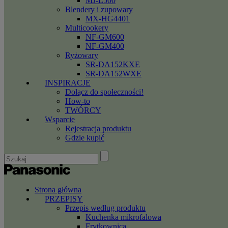
MJ-L500
Blendery i zupowary
MX-HG4401
Multicookery
NF-GM600
NF-GM400
Ryżowary
SR-DA152KXE
SR-DA152WXE
INSPIRACJE
Dołącz do społeczności!
How-to
TWÓRCY
Wsparcie
Rejestracja produktu
Gdzie kupić
Strona główna
PRZEPISY
Przepis według produktu
Kuchenka mikrofalowa
Frytkownica