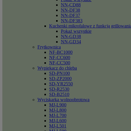
NN-CD88
NN-DF38
NN-DF37
NN-DF383
Kuchenki mikrofalowe z funkcją grillowani
Pokaż wszystkie
NN-GD38
NN-GD34
Frytkownica
NF-BC1000
NF-CC600
NF-CC500
Wypiekacz do chleba
SD-PN100
SD-ZP2000
SD-YR2550
SD-R2530
SD-B2510
Wyciskarka wolnoobrotowa
MJ-L900
MJ-L800
MJ-L700
MJ-L600
MJ-L501