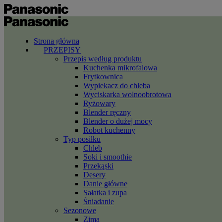
Strona główna
PRZEPISY
Przepis według produktu
Kuchenka mikrofalowa
Frytkownica
Wypiekacz do chleba
Wyciskarka wolnoobrotowa
Ryżowary
Blender ręczny
Blender o dużej mocy
Robot kuchenny
Typ posiłku
Chleb
Soki i smoothie
Przekąski
Desery
Danie główne
Sałatka i zupa
Śniadanie
Sezonowe
Zima