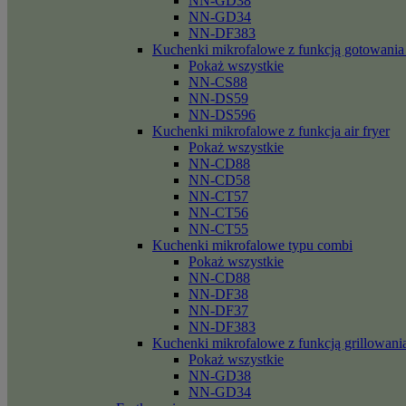
NN-GD38
NN-GD34
NN-DF383
Kuchenki mikrofalowe z funkcją gotowania
Pokaż wszystkie
NN-CS88
NN-DS59
NN-DS596
Kuchenki mikrofalowe z funkcja air fryer
Pokaż wszystkie
NN-CD88
NN-CD58
NN-CT57
NN-CT56
NN-CT55
Kuchenki mikrofalowe typu combi
Pokaż wszystkie
NN-CD88
NN-DF38
NN-DF37
NN-DF383
Kuchenki mikrofalowe z funkcją grillowani
Pokaż wszystkie
NN-GD38
NN-GD34