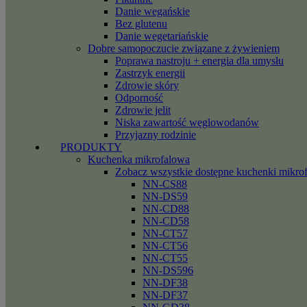
Danie wegańskie
Bez glutenu
Danie wegetariańskie
Dobre samopoczucie związane z żywieniem
Poprawa nastroju + energia dla umysłu
Zastrzyk energii
Zdrowie skóry
Odporność
Zdrowie jelit
Niska zawartość węglowodanów
Przyjazny rodzinie
PRODUKTY
Kuchenka mikrofalowa
Zobacz wszystkie dostępne kuchenki mikro
NN-CS88
NN-DS59
NN-CD88
NN-CD58
NN-CT57
NN-CT56
NN-CT55
NN-DS596
NN-DF38
NN-DF37