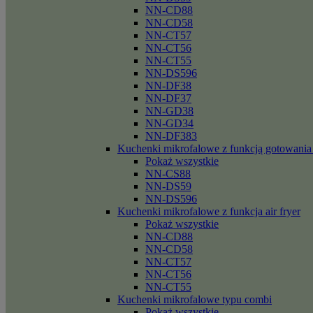
NN-CD88
NN-CD58
NN-CT57
NN-CT56
NN-CT55
NN-DS596
NN-DF38
NN-DF37
NN-GD38
NN-GD34
NN-DF383
Kuchenki mikrofalowe z funkcją gotowania
Pokaż wszystkie
NN-CS88
NN-DS59
NN-DS596
Kuchenki mikrofalowe z funkcja air fryer
Pokaż wszystkie
NN-CD88
NN-CD58
NN-CT57
NN-CT56
NN-CT55
Kuchenki mikrofalowe typu combi
Pokaż wszystkie