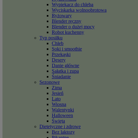
Wypiekacz do chleba
Wyciskarka wolnoobrotowa
Ryżowary
Blender ręczny
Blender o dużej mocy
Robot kuchenny
Typ posiłku
Chleb
Soki i smoothie
Przekąski
Desery
Danie główne
Sałatka i zupa
Śniadanie
Sezonowe
Zima
Jesień
Lato
Wiosna
Walentynki
Halloween
Święta
Dietetyczne i zdrowe
Bez laktozy
Pikantne