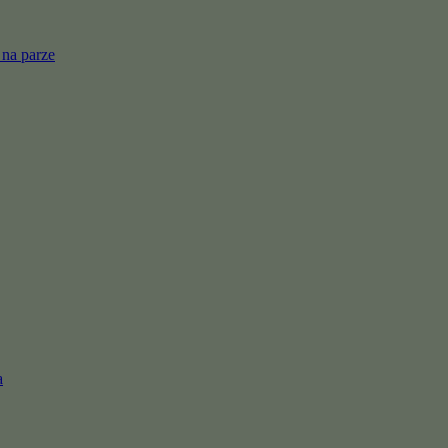
 na parze
a