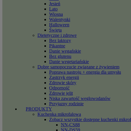
Jesień
Lato
Wiosna
Walentynki
Halloween
Święta
Dietetyczne i zdrowe
Bez laktozy
Pikantne
Danie wegańskie
Bez glutenu
Danie wegetariańskie
Dobre samopoczucie związane z żywieniem
Poprawa nastroju + energia dla umysłu
Zastrzyk energii
Zdrowie skóry
Odporność
Zdrowie jelit
Niska zawartość węglowodanów
Przyjazny rodzinie
PRODUKTY
Kuchenka mikrofalowa
Zobacz wszystkie dostępne kuchenki mikro
NN-CS88
NN-DS59