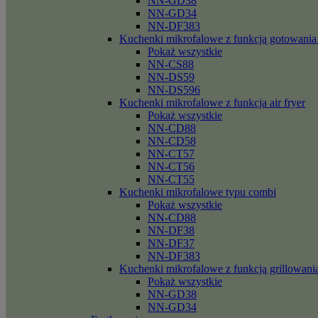
NN-GD38
NN-GD34
NN-DF383
Kuchenki mikrofalowe z funkcją gotowania
Pokaż wszystkie
NN-CS88
NN-DS59
NN-DS596
Kuchenki mikrofalowe z funkcja air fryer
Pokaż wszystkie
NN-CD88
NN-CD58
NN-CT57
NN-CT56
NN-CT55
Kuchenki mikrofalowe typu combi
Pokaż wszystkie
NN-CD88
NN-DF38
NN-DF37
NN-DF383
Kuchenki mikrofalowe z funkcją grillowani
Pokaż wszystkie
NN-GD38
NN-GD34