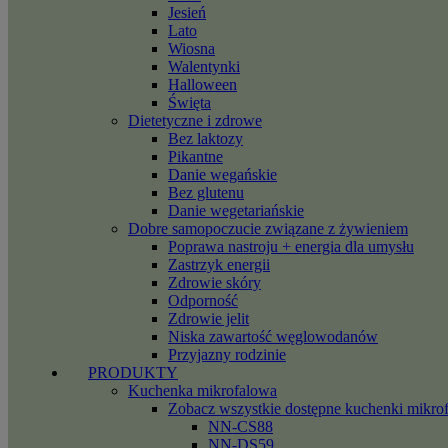
Jesień
Lato
Wiosna
Walentynki
Halloween
Święta
Dietetyczne i zdrowe
Bez laktozy
Pikantne
Danie wegańskie
Bez glutenu
Danie wegetariańskie
Dobre samopoczucie związane z żywieniem
Poprawa nastroju + energia dla umysłu
Zastrzyk energii
Zdrowie skóry
Odporność
Zdrowie jelit
Niska zawartość węglowodanów
Przyjazny rodzinie
PRODUKTY
Kuchenka mikrofalowa
Zobacz wszystkie dostępne kuchenki mikro
NN-CS88
NN-DS59