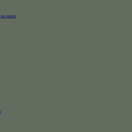
 na parze
a