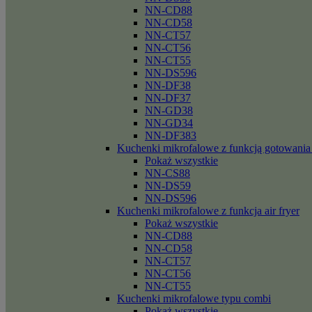
NN-CD88
NN-CD58
NN-CT57
NN-CT56
NN-CT55
NN-DS596
NN-DF38
NN-DF37
NN-GD38
NN-GD34
NN-DF383
Kuchenki mikrofalowe z funkcją gotowania
Pokaż wszystkie
NN-CS88
NN-DS59
NN-DS596
Kuchenki mikrofalowe z funkcja air fryer
Pokaż wszystkie
NN-CD88
NN-CD58
NN-CT57
NN-CT56
NN-CT55
Kuchenki mikrofalowe typu combi
Pokaż wszystkie