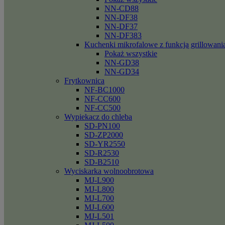
NN-CD88
NN-DF38
NN-DF37
NN-DF383
Kuchenki mikrofalowe z funkcją grillowani
Pokaż wszystkie
NN-GD38
NN-GD34
Frytkownica
NF-BC1000
NF-CC600
NF-CC500
Wypiekacz do chleba
SD-PN100
SD-ZP2000
SD-YR2550
SD-R2530
SD-B2510
Wyciskarka wolnoobrotowa
MJ-L900
MJ-L800
MJ-L700
MJ-L600
MJ-L501