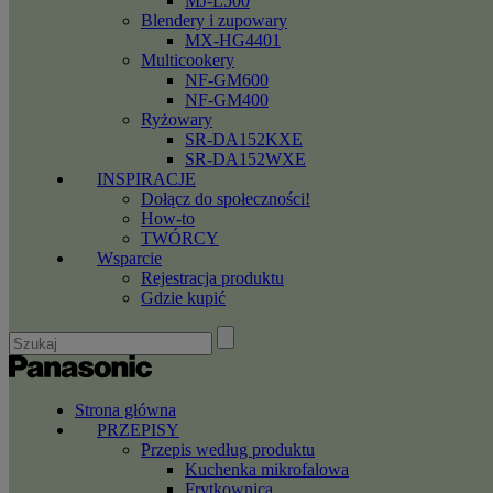
MJ-L500
Blendery i zupowary
MX-HG4401
Multicookery
NF-GM600
NF-GM400
Ryżowary
SR-DA152KXE
SR-DA152WXE
INSPIRACJE
Dołącz do społeczności!
How-to
TWÓRCY
Wsparcie
Rejestracja produktu
Gdzie kupić
Strona główna
PRZEPISY
Przepis według produktu
Kuchenka mikrofalowa
Frytkownica