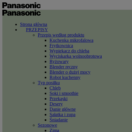
Strona główna
PRZEPISY
Przepis według produktu
Kuchenka mikrofalowa
Frytkownica
Wypiekacz do chleba
Wyciskarka wolnoobrotowa
Ryżowary
Blender ręczny
Blender o dużej mocy
Robot kuchenny
Typ posiłku
Chleb
Soki i smoothie
Przekąski
Desery
Danie główne
Sałatka i zupa
Śniadanie
Sezonowe
Zima