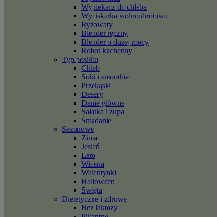
Wypiekacz do chleba
Wyciskarka wolnoobrotowa
Ryżowary
Blender ręczny
Blender o dużej mocy
Robot kuchenny
Typ posiłku
Chleb
Soki i smoothie
Przekąski
Desery
Danie główne
Sałatka i zupa
Śniadanie
Sezonowe
Zima
Jesień
Lato
Wiosna
Walentynki
Halloween
Święta
Dietetyczne i zdrowe
Bez laktozy
Pikantne