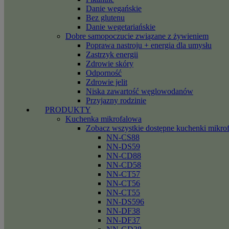
Danie wegańskie
Bez glutenu
Danie wegetariańskie
Dobre samopoczucie związane z żywieniem
Poprawa nastroju + energia dla umysłu
Zastrzyk energii
Zdrowie skóry
Odporność
Zdrowie jelit
Niska zawartość węglowodanów
Przyjazny rodzinie
PRODUKTY
Kuchenka mikrofalowa
Zobacz wszystkie dostępne kuchenki mikro
NN-CS88
NN-DS59
NN-CD88
NN-CD58
NN-CT57
NN-CT56
NN-CT55
NN-DS596
NN-DF38
NN-DF37