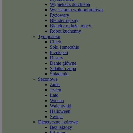
Wypiekacz do chleba
Wyciskarka wolnoobrotowa
Ryżowary
Blender ręczny
Blender o dużej mocy
Robot kuchenny
Typ posiłku
Chleb
Soki i smoothie
Przekąski
Desery
Danie główne
Sałatka i zupa
Śniadanie
Sezonowe
Zima
Jesień
Lato
Wiosna
Walentynki
Halloween
Święta
Dietetyczne i zdrowe
Bez laktozy
Pikantne