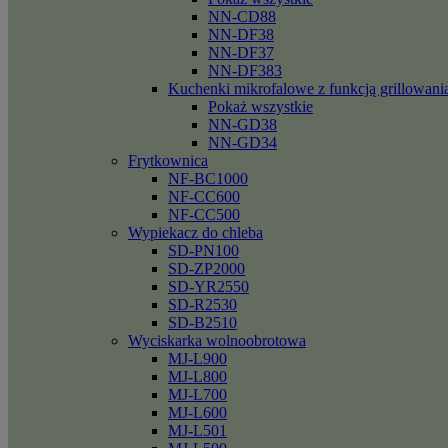
NN-CD88
NN-DF38
NN-DF37
NN-DF383
Kuchenki mikrofalowe z funkcją grillowani
Pokaż wszystkie
NN-GD38
NN-GD34
Frytkownica
NF-BC1000
NF-CC600
NF-CC500
Wypiekacz do chleba
SD-PN100
SD-ZP2000
SD-YR2550
SD-R2530
SD-B2510
Wyciskarka wolnoobrotowa
MJ-L900
MJ-L800
MJ-L700
MJ-L600
MJ-L501