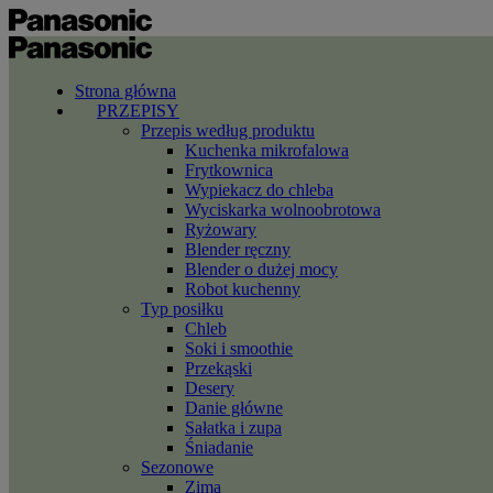
Strona główna
PRZEPISY
Przepis według produktu
Kuchenka mikrofalowa
Frytkownica
Wypiekacz do chleba
Wyciskarka wolnoobrotowa
Ryżowary
Blender ręczny
Blender o dużej mocy
Robot kuchenny
Typ posiłku
Chleb
Soki i smoothie
Przekąski
Desery
Danie główne
Sałatka i zupa
Śniadanie
Sezonowe
Zima