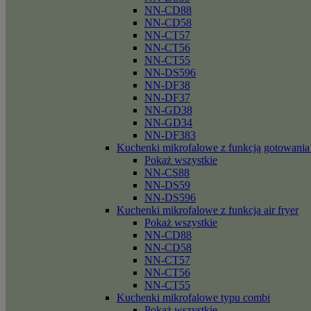
NN-CD88
NN-CD58
NN-CT57
NN-CT56
NN-CT55
NN-DS596
NN-DF38
NN-DF37
NN-GD38
NN-GD34
NN-DF383
Kuchenki mikrofalowe z funkcją gotowania
Pokaż wszystkie
NN-CS88
NN-DS59
NN-DS596
Kuchenki mikrofalowe z funkcja air fryer
Pokaż wszystkie
NN-CD88
NN-CD58
NN-CT57
NN-CT56
NN-CT55
Kuchenki mikrofalowe typu combi
Pokaż wszystkie