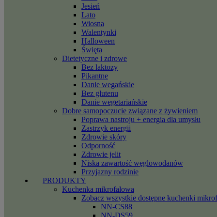
Jesień
Lato
Wiosna
Walentynki
Halloween
Święta
Dietetyczne i zdrowe
Bez laktozy
Pikantne
Danie wegańskie
Bez glutenu
Danie wegetariańskie
Dobre samopoczucie związane z żywieniem
Poprawa nastroju + energia dla umysłu
Zastrzyk energii
Zdrowie skóry
Odporność
Zdrowie jelit
Niska zawartość węglowodanów
Przyjazny rodzinie
PRODUKTY
Kuchenka mikrofalowa
Zobacz wszystkie dostępne kuchenki mikro
NN-CS88
NN-DS59