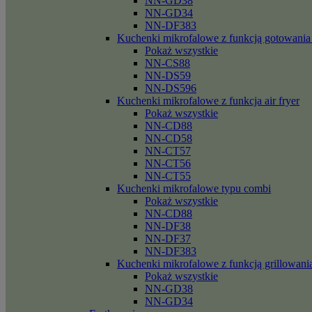
NN-GD38
NN-GD34
NN-DF383
Kuchenki mikrofalowe z funkcją gotowania
Pokaż wszystkie
NN-CS88
NN-DS59
NN-DS596
Kuchenki mikrofalowe z funkcja air fryer
Pokaż wszystkie
NN-CD88
NN-CD58
NN-CT57
NN-CT56
NN-CT55
Kuchenki mikrofalowe typu combi
Pokaż wszystkie
NN-CD88
NN-DF38
NN-DF37
NN-DF383
Kuchenki mikrofalowe z funkcją grillowani
Pokaż wszystkie
NN-GD38
NN-GD34