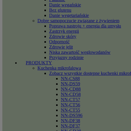
Danie wegańskie
Bez glutenu
Danie wegetariańskie
Dobre samopoczucie związane z żywieniem
Poprawa nastroju + energia dla umysłu
Zastrzyk energii
Zdrowie skóry
Odporność
Zdrowie jelit
Niska zawartość węglowodanów
Przyjazny rodzinie
PRODUKTY
Kuchenka mikrofalowa
Zobacz wszystkie dostępne kuchenki mikro
NN-CS88
NN-DS59
NN-CD88
NN-CD58
NN-CT57
NN-CT56
NN-CT55
NN-DS596
NN-DF38
NN-DF37