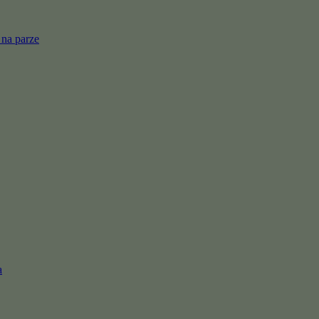
 na parze
a