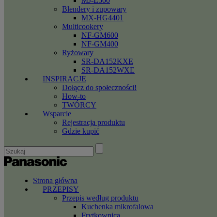
MJ-L500
Blendery i zupowary
MX-HG4401
Multicookery
NF-GM600
NF-GM400
Ryżowary
SR-DA152KXE
SR-DA152WXE
INSPIRACJE
Dołącz do społeczności!
How-to
TWÓRCY
Wsparcie
Rejestracja produktu
Gdzie kupić
Strona główna
PRZEPISY
Przepis według produktu
Kuchenka mikrofalowa
Frytkownica