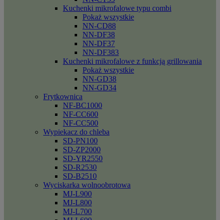
Kuchenki mikrofalowe typu combi
Pokaż wszystkie
NN-CD88
NN-DF38
NN-DF37
NN-DF383
Kuchenki mikrofalowe z funkcją grillowania
Pokaż wszystkie
NN-GD38
NN-GD34
Frytkownica
NF-BC1000
NF-CC600
NF-CC500
Wypiekacz do chleba
SD-PN100
SD-ZP2000
SD-YR2550
SD-R2530
SD-B2510
Wyciskarka wolnoobrotowa
MJ-L900
MJ-L800
MJ-L700