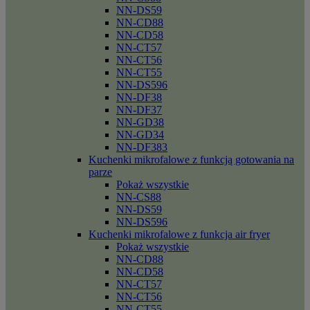
NN-DS59
NN-CD88
NN-CD58
NN-CT57
NN-CT56
NN-CT55
NN-DS596
NN-DF38
NN-DF37
NN-GD38
NN-GD34
NN-DF383
Kuchenki mikrofalowe z funkcją gotowania na
parze
Pokaż wszystkie
NN-CS88
NN-DS59
NN-DS596
Kuchenki mikrofalowe z funkcja air fryer
Pokaż wszystkie
NN-CD88
NN-CD58
NN-CT57
NN-CT56
NN-CT55