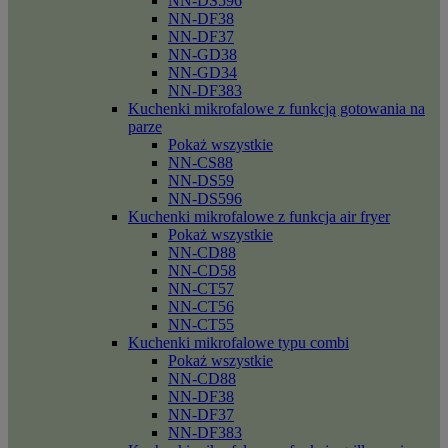
NN-DS596
NN-DF38
NN-DF37
NN-GD38
NN-GD34
NN-DF383
Kuchenki mikrofalowe z funkcją gotowania na
parze
Pokaż wszystkie
NN-CS88
NN-DS59
NN-DS596
Kuchenki mikrofalowe z funkcja air fryer
Pokaż wszystkie
NN-CD88
NN-CD58
NN-CT57
NN-CT56
NN-CT55
Kuchenki mikrofalowe typu combi
Pokaż wszystkie
NN-CD88
NN-DF38
NN-DF37
NN-DF383