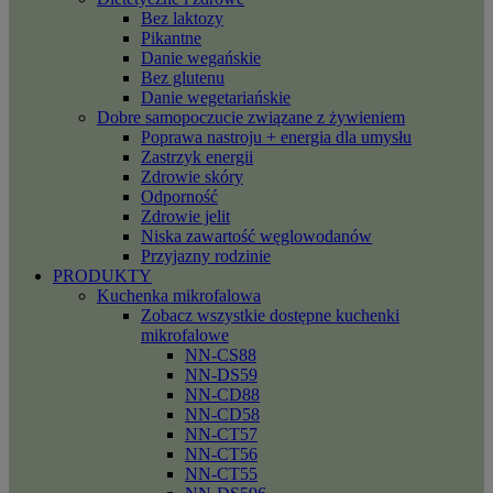
Bez laktozy
Pikantne
Danie wegańskie
Bez glutenu
Danie wegetariańskie
Dobre samopoczucie związane z żywieniem
Poprawa nastroju + energia dla umysłu
Zastrzyk energii
Zdrowie skóry
Odporność
Zdrowie jelit
Niska zawartość węglowodanów
Przyjazny rodzinie
PRODUKTY
Kuchenka mikrofalowa
Zobacz wszystkie dostępne kuchenki
mikrofalowe
NN-CS88
NN-DS59
NN-CD88
NN-CD58
NN-CT57
NN-CT56
NN-CT55