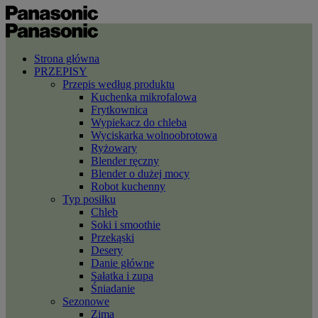
Strona główna
PRZEPISY
Przepis według produktu
Kuchenka mikrofalowa
Frytkownica
Wypiekacz do chleba
Wyciskarka wolnoobrotowa
Ryżowary
Blender ręczny
Blender o dużej mocy
Robot kuchenny
Typ posiłku
Chleb
Soki i smoothie
Przekąski
Desery
Danie główne
Sałatka i zupa
Śniadanie
Sezonowe
Zima