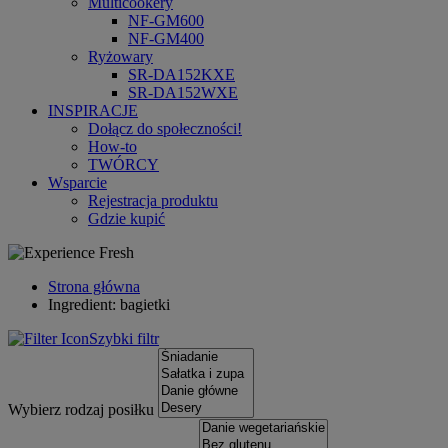
Multicookery
NF-GM600
NF-GM400
Ryżowary
SR-DA152KXE
SR-DA152WXE
INSPIRACJE
Dołącz do społeczności!
How-to
TWÓRCY
Wsparcie
Rejestracja produktu
Gdzie kupić
Strona główna
Ingredient: bagietki
Szybki filtr
Wybierz rodzaj posiłku