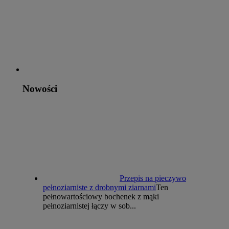
Nowości
Przepis na pieczywo
pełnoziarniste z drobnymi ziarnami
Ten
pełnowartościowy bochenek z mąki
pełnoziarnistej łączy w sob...