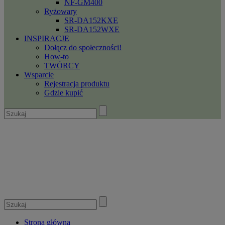
NF-GM400
Ryżowary
SR-DA152KXE
SR-DA152WXE
INSPIRACJE
Dołącz do społeczności!
How-to
TWÓRCY
Wsparcie
Rejestracja produktu
Gdzie kupić
Strona główna