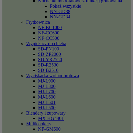
Kuchenki mikrofalowe z funkcją grillowania
Pokaż wszystkie
NN-GD38
NN-GD34
Frytkownica
NF-BC1000
NF-CC600
NF-CC500
Wypiekacz do chleba
SD-PN100
SD-ZP2000
SD-YR2550
SD-R2530
SD-B2510
Wyciskarka wolnoobrotowa
MJ-L900
MJ-L800
MJ-L700
MJ-L600
MJ-L501
MJ-L500
Blendery i zupowary
MX-HG4401
Multicookery
NF-GM600