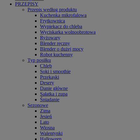
PRZEPISY
Przepis według produktu
Kuchenka mikrofalowa
Frytkownica
Wypiekacz do chleba
Wyciskarka wolnoobrotowa
Ryżowary
Blender ręczny
Blender o dużej mocy
Robot kuchenny
Typ posiłku
Chleb
Soki i smoothie
Przekąski
Desery
Danie główne
Sałatka i zupa
Śniadanie
Sezonowe
Zima
Jesień
Lato
Wiosna
Walentynki
Halloween