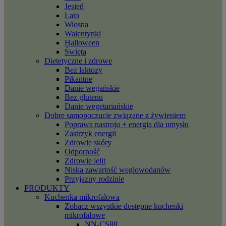
Jesień
Lato
Wiosna
Walentynki
Halloween
Święta
Dietetyczne i zdrowe
Bez laktozy
Pikantne
Danie wegańskie
Bez glutenu
Danie wegetariańskie
Dobre samopoczucie związane z żywieniem
Poprawa nastroju + energia dla umysłu
Zastrzyk energii
Zdrowie skóry
Odporność
Zdrowie jelit
Niska zawartość węglowodanów
Przyjazny rodzinie
PRODUKTY
Kuchenka mikrofalowa
Zobacz wszystkie dostępne kuchenki
mikrofalowe
NN-CS88