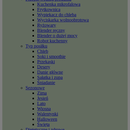
Kuchenka mikrofalowa
Frytkownica
Wypiekacz do chleba
Wyciskarka wolnoobrotowa
Ryżowary
Blender ręczny
Blender o dużej mocy
Robot kuchenny
Typ posiłku
Chleb
Soki i smoothie
Przekąski
Desery
Danie główne
Sałatka i zupa
Śniadanie
Sezonowe
Zima
Jesień
Lato
Wiosna
Walentynki
Halloween
Święta
Dietetyczne i zdrowe