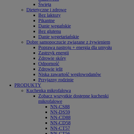
Święta
Dietetyczne i zdrowe
Bez laktozy
Pikantne
Danie wegańskie
Bez glutenu
Danie wegetariańskie
Dobre samopoczucie związane z żywieniem
Poprawa nastroju + energia dla umysłu
Zastrzyk energii
Zdrowie skóry
Odporność
Zdrowie jelit
Niska zawartość węglowodanów
Przyjazny rodzinie
PRODUKTY
Kuchenka mikrofalowa
Zobacz wszystkie dostępne kuchenki
mikrofalowe
NN-CS88
NN-DS59
NN-CD88
NN-CD58
NN-CT57
NN-CT56