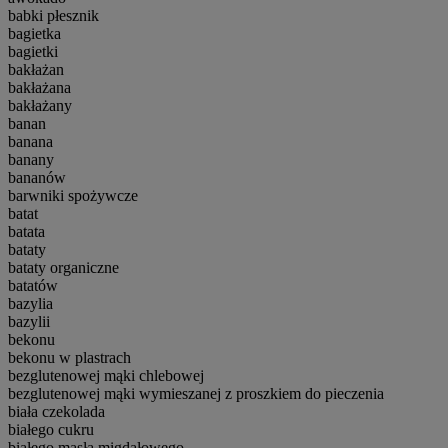
babki płesznik
bagietka
bagietki
bakłażan
bakłażana
bakłażany
banan
banana
banany
bananów
barwniki spożywcze
batat
batata
bataty
bataty organiczne
batatów
bazylia
bazylii
bekonu
bekonu w plastrach
bezglutenowej mąki chlebowej
bezglutenowej mąki wymieszanej z proszkiem do pieczenia
biała czekolada
białego cukru
białego masła migdałowego