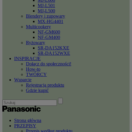
MJ-L600
MJ-L501
MJ-L500
Blendery i zupowary
MX-HG4401
Multicookery
NF-GM600
NF-GM400
Ryżowary
SR-DA152KXE
SR-DA152WXE
INSPIRACJE
Dołącz do społeczności!
How-to
TWÓRCY
Wsparcie
Rejestracja produktu
Gdzie kupić
Strona główna
PRZEPISY
Przepis według produktu