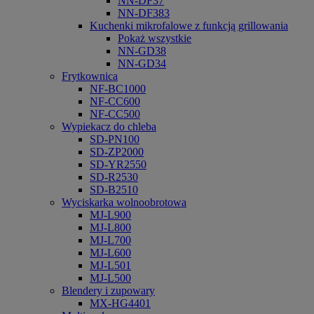
NN-DF37
NN-DF383
Kuchenki mikrofalowe z funkcją grillowania
Pokaż wszystkie
NN-GD38
NN-GD34
Frytkownica
NF-BC1000
NF-CC600
NF-CC500
Wypiekacz do chleba
SD-PN100
SD-ZP2000
SD-YR2550
SD-R2530
SD-B2510
Wyciskarka wolnoobrotowa
MJ-L900
MJ-L800
MJ-L700
MJ-L600
MJ-L501
MJ-L500
Blendery i zupowary
MX-HG4401