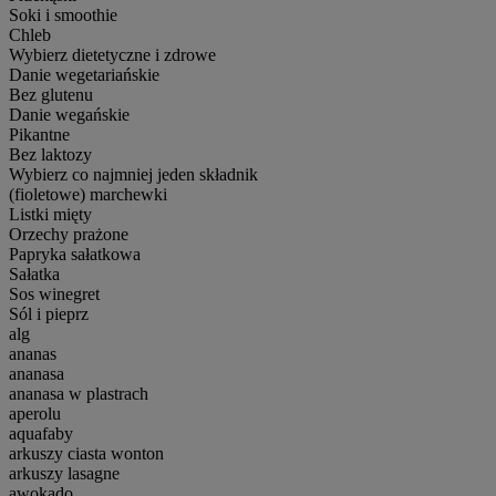
Soki i smoothie
Chleb
Wybierz dietetyczne i zdrowe
Danie wegetariańskie
Bez glutenu
Danie wegańskie
Pikantne
Bez laktozy
Wybierz co najmniej jeden składnik
(fioletowe) marchewki
Listki mięty
Orzechy prażone
Papryka sałatkowa
Sałatka
Sos winegret
Sól i pieprz
alg
ananas
ananasa
ananasa w plastrach
aperolu
aquafaby
arkuszy ciasta wonton
arkuszy lasagne
awokado