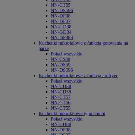
NN-CT55
NN-DS596
NN-DF38
NN-DF37
NN-GD38
NN-GD34
NN-DF383
Kuchenki mikrofalowe z funkcją gotowania na
parze
Pokaż wszystkie
NN-CS88
NN-DS59
NN-DS596
Kuchenki mikrofalowe z funkcja air fryer
Pokaż wszystkie
NN-CD88
NN-CD58
NN-CT57
NN-CT56
NN-CT55
Kuchenki mikrofalowe typu combi
Pokaż wszystkie
NN-CD88
NN-DF38