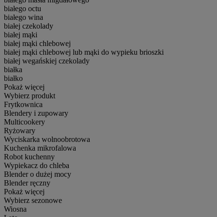
białego octu
białego wina
białej czekolady
białej mąki
białej mąki chlebowej
białej mąki chlebowej lub mąki do wypieku brioszki
białej wegańskiej czekolady
białka
białko
Pokaż więcej
Wybierz produkt
Frytkownica
Blendery i zupowary
Multicookery
Ryżowary
Wyciskarka wolnoobrotowa
Kuchenka mikrofalowa
Robot kuchenny
Wypiekacz do chleba
Blender o dużej mocy
Blender ręczny
Pokaż więcej
Wybierz sezonowe
Wiosna