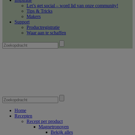
Inspiratie
Let’s get social – word lid van onze community!
Tips & Tricks
Makers
Support
Productregistratie
Waar aan te schaffen
Home
Recepten
Recept per product
Magnetronoven
Bekijk alles