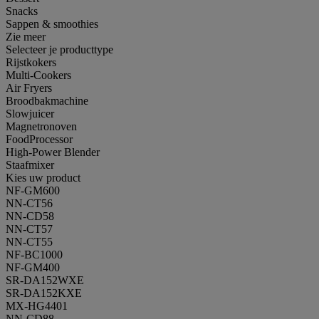
Snacks
Sappen & smoothies
Zie meer
Selecteer je producttype
Rijstkokers
Multi-Cookers
Air Fryers
Broodbakmachine
Slowjuicer
Magnetronoven
FoodProcessor
High-Power Blender
Staafmixer
Kies uw product
NF-GM600
NN-CT56
NN-CD58
NN-CT57
NN-CT55
NF-BC1000
NF-GM400
SR-DA152WXE
SR-DA152KXE
MX-HG4401
NN-CD88