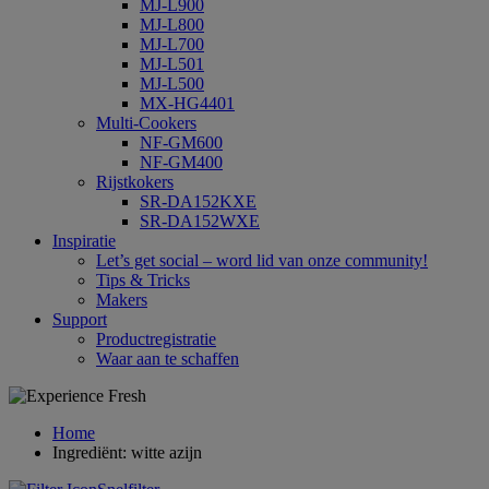
MJ-L900
MJ-L800
MJ-L700
MJ-L501
MJ-L500
MX-HG4401
Multi-Cookers
NF-GM600
NF-GM400
Rijstkokers
SR-DA152KXE
SR-DA152WXE
Inspiratie
Let’s get social – word lid van onze community!
Tips & Tricks
Makers
Support
Productregistratie
Waar aan te schaffen
Home
Ingrediënt: witte azijn