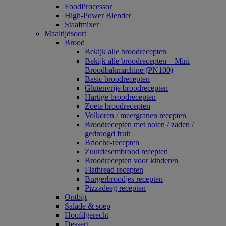
FoodProcessor
High-Power Blender
Staafmixer
Maaltijdsoort
Brood
Bekijk alle broodrecepten
Bekijk alle broodrecepten – Mini
Broodbakmachine (PN100)
Basic broodrecepten
Glutenvrije broodrecepten
Hartige broodrecepten
Zoete broodrecepten
Volkoren / meergranen recepten
Broodrecepten met noten / zaden /
gedroogd fruit
Brioche-recepten
Zuurdesembrood recepten
Broodrecepten voor kinderen
Flatbread recepten
Burgerbroodjes recepten
Pizzadeeg recepten
Ontbijt
Salade & soep
Hoofdgerecht
Dessert