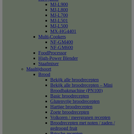
MJ-L900
MJ-L800
MJ-L700
MJ-L501
MJ-L500
MX-HG4401
Multi-Cookers
NF-GM400
NF-GM600
FoodProcessor
High-Power Blender
Staafmixer
Maaltijdsoort
Brood
Bekijk alle broodrecepten
Bekijk alle broodrecepten – Mini
Broodbakmachine (PN100)
Basic broodrecepten
Glutenvrije broodrecepten
Hartige broodrecepten
Zoete broodrecepten
Volkoren / meergranen recepten
Broodrecepten met noten / zaden /
gedroogd fruit
Brioche-recepten