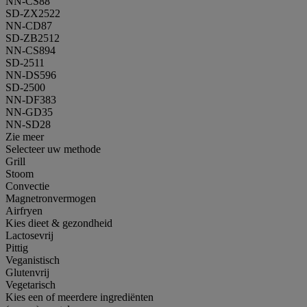
NN-CS88
SD-ZX2522
NN-CD87
SD-ZB2512
NN-CS894
SD-2511
NN-DS596
SD-2500
NN-DF383
NN-GD35
NN-SD28
Zie meer
Selecteer uw methode
Grill
Stoom
Convectie
Magnetronvermogen
Airfryen
Kies dieet & gezondheid
Lactosevrij
Pittig
Veganistisch
Glutenvrij
Vegetarisch
Kies een of meerdere ingrediënten