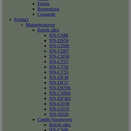
Eieren
Boerenkool
Courgette
Product
Magnetronoven
Bekijk alles
NN-CS88
NN-DS59
NN-CD88
NN-CD87
NN-CD58
NN-CT57
NN-CT56
NN-CT55
NN-DF38
NN-DF37
NN-DS596
NN-CS894
NN-DF383
NN-GD38
NN-GD35
NN-SD28
Combi Stoomoven
Bekijk alles
NN-CS88