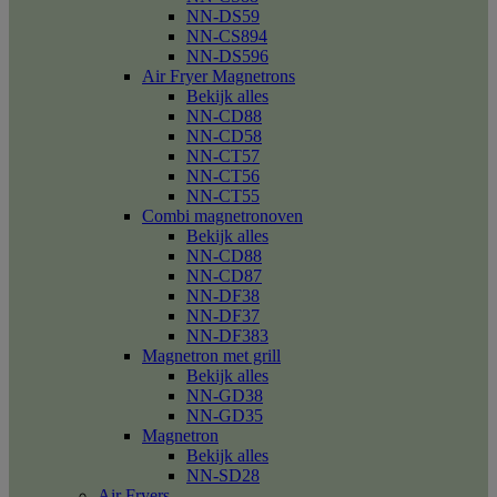
NN-DS59
NN-CS894
NN-DS596
Air Fryer Magnetrons
Bekijk alles
NN-CD88
NN-CD58
NN-CT57
NN-CT56
NN-CT55
Combi magnetronoven
Bekijk alles
NN-CD88
NN-CD87
NN-DF38
NN-DF37
NN-DF383
Magnetron met grill
Bekijk alles
NN-GD38
NN-GD35
Magnetron
Bekijk alles
NN-SD28
Air Fryers