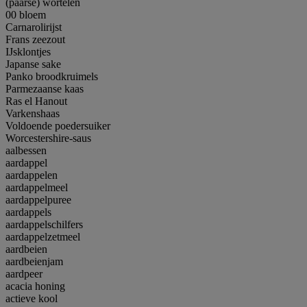
(paarse) wortelen
00 bloem
Carnarolirijst
Frans zeezout
IJsklontjes
Japanse sake
Panko broodkruimels
Parmezaanse kaas
Ras el Hanout
Varkenshaas
Voldoende poedersuiker
Worcestershire-saus
aalbessen
aardappel
aardappelen
aardappelmeel
aardappelpuree
aardappels
aardappelschilfers
aardappelzetmeel
aardbeien
aardbeienjam
aardpeer
acacia honing
actieve kool