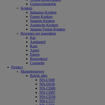
Gezinsvriendelijk
Keuken
Italiaanse Keuken
Franse Keuken
Spaanse Keuken
Aziatische Keuken
Japanse Fusion Keuken
Recepten per ingrediënt
Kip
Aardappel
Kaas
Appel
Eieren
Boerenkool
Courgette
Product
Magnetronoven
Bekijk alles
NN-CS88
NN-DS59
NN-CD88
NN-CD87
NN-CD58
NN-CT57