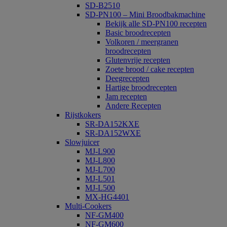
SD-B2510
SD-PN100 – Mini Broodbakmachine
Bekijk alle SD-PN100 recepten
Basic broodrecepten
Volkoren / meergranen
broodrecepten
Glutenvrije recepten
Zoete brood / cake recepten
Deegrecepten
Hartige broodrecepten
Jam recepten
Andere Recepten
Rijstkokers
SR-DA152KXE
SR-DA152WXE
Slowjuicer
MJ-L900
MJ-L800
MJ-L700
MJ-L501
MJ-L500
MX-HG4401
Multi-Cookers
NF-GM400
NF-GM600