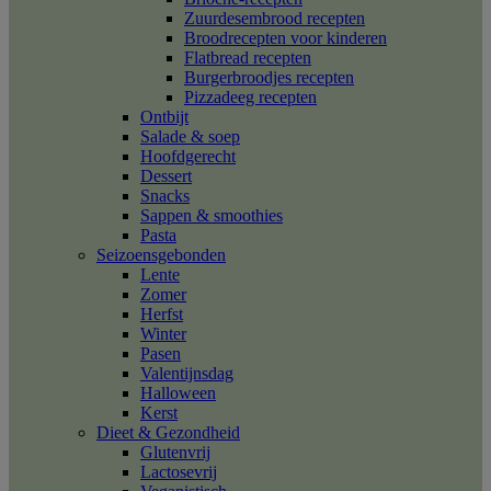
Zuurdesembrood recepten
Broodrecepten voor kinderen
Flatbread recepten
Burgerbroodjes recepten
Pizzadeeg recepten
Ontbijt
Salade & soep
Hoofdgerecht
Dessert
Snacks
Sappen & smoothies
Pasta
Seizoensgebonden
Lente
Zomer
Herfst
Winter
Pasen
Valentijnsdag
Halloween
Kerst
Dieet & Gezondheid
Glutenvrij
Lactosevrij