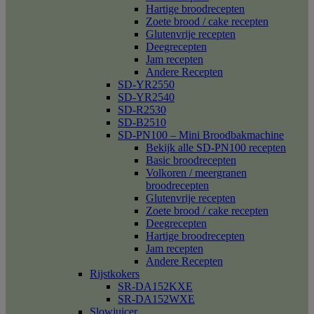
Hartige broodrecepten
Zoete brood / cake recepten
Glutenvrije recepten
Deegrecepten
Jam recepten
Andere Recepten
SD-YR2550
SD-YR2540
SD-R2530
SD-B2510
SD-PN100 – Mini Broodbakmachine
Bekijk alle SD-PN100 recepten
Basic broodrecepten
Volkoren / meergranen
broodrecepten
Glutenvrije recepten
Zoete brood / cake recepten
Deegrecepten
Hartige broodrecepten
Jam recepten
Andere Recepten
Rijstkokers
SR-DA152KXE
SR-DA152WXE
Slowjuicer