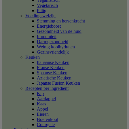
Veganistisch
Vegetarisch
Pittig
Voedingswelzijn
Stemming en hersenkracht
Energieboost
Gezondheid van de huid
Immuniteit
Darmgezondheid
Weinig koolhydraten
Gezinsvriendelijk
Keuken
Italiaanse Keuken
Franse Keuken
Spaanse Keuken
Aziatische Keuken
Japanse Fusion Keuken
Recepten per ingrediënt
Kip
Aardappel
Kaas
Appel
Eieren
Boerenkool
Courgette