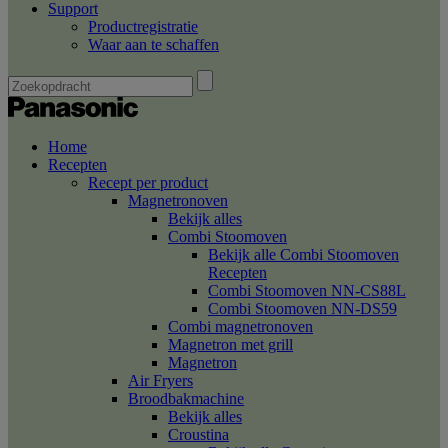
Support
Productregistratie
Waar aan te schaffen
Home
Recepten
Recept per product
Magnetronoven
Bekijk alles
Combi Stoomoven
Bekijk alle Combi Stoomoven
Recepten
Combi Stoomoven NN-CS88L
Combi Stoomoven NN-DS59
Combi magnetronoven
Magnetron met grill
Magnetron
Air Fryers
Broodbakmachine
Bekijk alles
Croustina