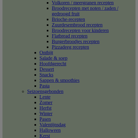
Volkoren / meergranen recepten
Broodrecepten met noten / zaden /
gedroogd fruit
Brioche-recepten
Zuurdesembrood recepten
Broodrecepten voor kinderen
Flatbread recepten
Burgerbroodjes recepten
Pizzadeeg recepten
Ontbijt
Salade & soep
Hoofdgerecht
Dessert
Snacks
Sappen & smoothies
Pasta
Seizoensgebonden
Lente
Zomer
Herfst
Winter
Pasen
Valentijnsdag
Halloween
Kerst