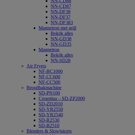
NN-CD88
NN-CD87
NN-DF38
NN-DF37
NN-DF383
Magnetron met grill
Bekijk alles
NN-GD38
NN-GD35
Magnetron
Bekijk alles
NN-SD28
Air Fryers
NF-BC1000
NF-CC600
NF-CC500
Broodbakmachine
SD-PN100
Croustina – SD-ZP2000
SD-ZD2010
SD-YR2550
SD-YR2540
SD-R2530
SD-B2510
Blenders & Slowjuicers