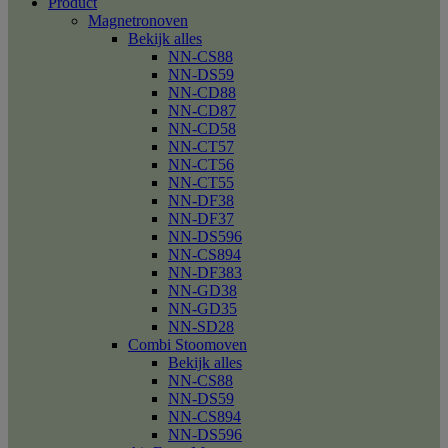
Product
Magnetronoven
Bekijk alles
NN-CS88
NN-DS59
NN-CD88
NN-CD87
NN-CD58
NN-CT57
NN-CT56
NN-CT55
NN-DF38
NN-DF37
NN-DS596
NN-CS894
NN-DF383
NN-GD38
NN-GD35
NN-SD28
Combi Stoomoven
Bekijk alles
NN-CS88
NN-DS59
NN-CS894
NN-DS596