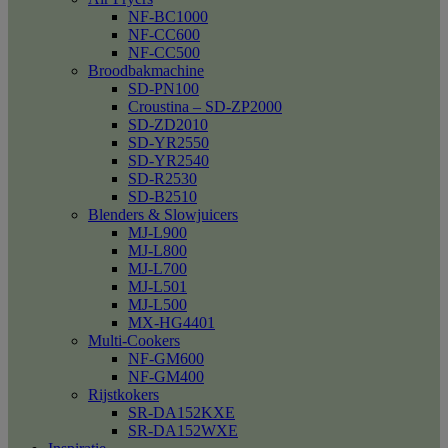
NF-BC1000
NF-CC600
NF-CC500
Broodbakmachine
SD-PN100
Croustina – SD-ZP2000
SD-ZD2010
SD-YR2550
SD-YR2540
SD-R2530
SD-B2510
Blenders & Slowjuicers
MJ-L900
MJ-L800
MJ-L700
MJ-L501
MJ-L500
MX-HG4401
Multi-Cookers
NF-GM600
NF-GM400
Rijstkokers
SR-DA152KXE
SR-DA152WXE