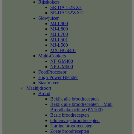
Rijstkokers
SR-DA152KXE
SR-DA152WXE
Slowjuicer
MJ-L900
MJ-L800
MJ-L700
MJ-L501
MJ-L500
MX-HG4401
Multi-Cookers
NF-GM400
NF-GM600
FoodProcessor
High-Power Blender
Staafmixer
Maaltijdsoort
Brood
Bekijk alle broodrecepten
Bekijk alle broodrecepten – Mini
Broodbakmachine (PN100)
Basic broodrecepten
Glutenvrije broodrecepten
Hartige broodrecepten
Zoete broodrecepten