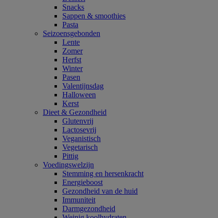
Snacks
Sappen & smoothies
Pasta
Seizoensgebonden
Lente
Zomer
Herfst
Winter
Pasen
Valentijnsdag
Halloween
Kerst
Dieet & Gezondheid
Glutenvrij
Lactosevrij
Veganistisch
Vegetarisch
Pittig
Voedingswelzijn
Stemming en hersenkracht
Energieboost
Gezondheid van de huid
Immuniteit
Darmgezondheid
Weinig koolhydraten