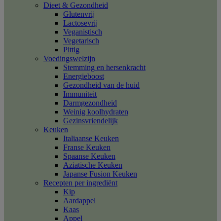
Dieet & Gezondheid
Glutenvrij
Lactosevrij
Veganistisch
Vegetarisch
Pittig
Voedingswelzijn
Stemming en hersenkracht
Energieboost
Gezondheid van de huid
Immuniteit
Darmgezondheid
Weinig koolhydraten
Gezinsvriendelijk
Keuken
Italiaanse Keuken
Franse Keuken
Spaanse Keuken
Aziatische Keuken
Japanse Fusion Keuken
Recepten per ingrediënt
Kip
Aardappel
Kaas
Appel