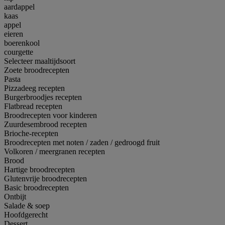
aardappel
kaas
appel
eieren
boerenkool
courgette
Selecteer maaltijdsoort
Zoete broodrecepten
Pasta
Pizzadeeg recepten
Burgerbroodjes recepten
Flatbread recepten
Broodrecepten voor kinderen
Zuurdesembrood recepten
Brioche-recepten
Broodrecepten met noten / zaden / gedroogd fruit
Volkoren / meergranen recepten
Brood
Hartige broodrecepten
Glutenvrije broodrecepten
Basic broodrecepten
Ontbijt
Salade & soep
Hoofdgerecht
Dessert