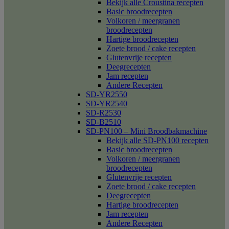
Bekijk alle Croustina recepten
Basic broodrecepten
Volkoren / meergranen
broodrecepten
Hartige broodrecepten
Zoete brood / cake recepten
Glutenvrije recepten
Deegrecepten
Jam recepten
Andere Recepten
SD-YR2550
SD-YR2540
SD-R2530
SD-B2510
SD-PN100 – Mini Broodbakmachine
Bekijk alle SD-PN100 recepten
Basic broodrecepten
Volkoren / meergranen
broodrecepten
Glutenvrije recepten
Zoete brood / cake recepten
Deegrecepten
Hartige broodrecepten
Jam recepten
Andere Recepten