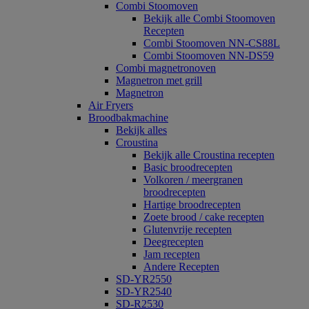
Combi Stoomoven
Bekijk alle Combi Stoomoven
Recepten
Combi Stoomoven NN-CS88L
Combi Stoomoven NN-DS59
Combi magnetronoven
Magnetron met grill
Magnetron
Air Fryers
Broodbakmachine
Bekijk alles
Croustina
Bekijk alle Croustina recepten
Basic broodrecepten
Volkoren / meergranen
broodrecepten
Hartige broodrecepten
Zoete brood / cake recepten
Glutenvrije recepten
Deegrecepten
Jam recepten
Andere Recepten
SD-YR2550
SD-YR2540
SD-R2530