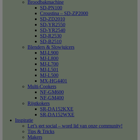
Broodbakmachine
SD-PN100
Croustina – SD-ZP2000
SD-ZD2010
SD-YR2550
SD-YR2540
SD-R2530
SD-B2510
Blenders & Slowjuicers
MJ-L900
MJ-L800
MJ-L700
MJ-L501
MJ-L500
MX-HG4401
Multi-Cookers
NF-GM600
NF-GM400
Rijstkokers
SR-DA152KXE
SR-DA152WXE
Inspiratie
Let’s get social – word lid van onze community!
Tips & Tricks
Makers