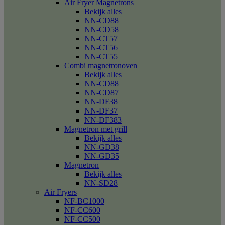
Air Fryer Magnetrons
Bekijk alles
NN-CD88
NN-CD58
NN-CT57
NN-CT56
NN-CT55
Combi magnetronoven
Bekijk alles
NN-CD88
NN-CD87
NN-DF38
NN-DF37
NN-DF383
Magnetron met grill
Bekijk alles
NN-GD38
NN-GD35
Magnetron
Bekijk alles
NN-SD28
Air Fryers
NF-BC1000
NF-CC600
NF-CC500