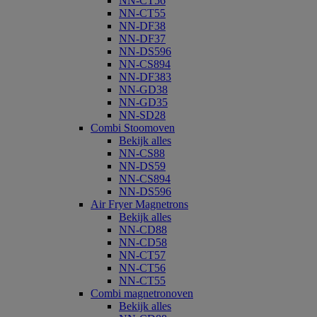
NN-CT56
NN-CT55
NN-DF38
NN-DF37
NN-DS596
NN-CS894
NN-DF383
NN-GD38
NN-GD35
NN-SD28
Combi Stoomoven
Bekijk alles
NN-CS88
NN-DS59
NN-CS894
NN-DS596
Air Fryer Magnetrons
Bekijk alles
NN-CD88
NN-CD58
NN-CT57
NN-CT56
NN-CT55
Combi magnetronoven
Bekijk alles