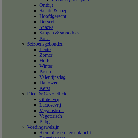
Ontbijt
Salade & soep
Hoofdgerecht
Dessert
Snacks
Sappen & smoothies
Pasta
Seizoensgebonden
Lente
Zomer
Herfst
Winter
Pasen
Valentijnsdag
Halloween
Kerst
Dieet & Gezondheid
Glutenvrij
Lactosevrij
Veganistisch
Vegetarisch
Pittig
Voedingswelzijn
Stemming en hersenkracht