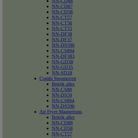
NN-CD88
NN-CD87
NN-CD58
NN-CT57
NN-CT56
NN-CT55
NN-DF38
NN-DF37
NN-DS596
NN-CS894
NN-DF383
NN-GD38
NN-GD35
NN-SD28
Combi Stoomoven
Bekijk alles
NN-CS88
NN-DS59
NN-CS894
NN-DS596
Air Fryer Magnetrons
Bekijk alles
NN-CD88
NN-CD58
NN-CT57