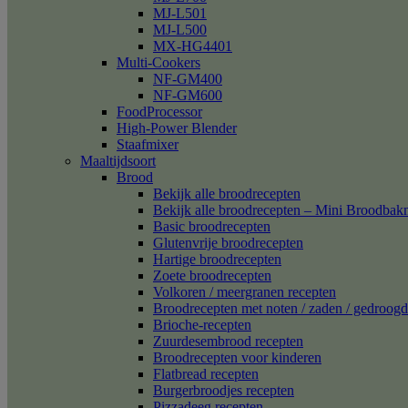
MJ-L501
MJ-L500
MX-HG4401
Multi-Cookers
NF-GM400
NF-GM600
FoodProcessor
High-Power Blender
Staafmixer
Maaltijdsoort
Brood
Bekijk alle broodrecepten
Bekijk alle broodrecepten – Mini Broodba
Basic broodrecepten
Glutenvrije broodrecepten
Hartige broodrecepten
Zoete broodrecepten
Volkoren / meergranen recepten
Broodrecepten met noten / zaden / gedroogd 
Brioche-recepten
Zuurdesembrood recepten
Broodrecepten voor kinderen
Flatbread recepten
Burgerbroodjes recepten
Pizzadeeg recepten