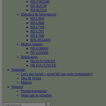
SD-YR2540
SD-R2530
SD-B2510
Blenders & Slowjuicers
MJ-L900
MJ-L800
MJ-L700
MJ-L501
MJ-L500
MX-HG4401
Multi-Cookers
NF-GM600
NF-GM400
Rijstkokers
SR-DA152KXE
SR-DA152WXE
Inspiratie
Let’s get social – word lid van onze community!
Tips & Tricks
Makers
Support
Productregistratie
Waar aan te schaffen