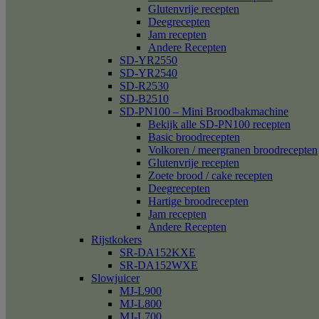
Glutenvrije recepten
Deegrecepten
Jam recepten
Andere Recepten
SD-YR2550
SD-YR2540
SD-R2530
SD-B2510
SD-PN100 – Mini Broodbakmachine
Bekijk alle SD-PN100 recepten
Basic broodrecepten
Volkoren / meergranen broodrecepten
Glutenvrije recepten
Zoete brood / cake recepten
Deegrecepten
Hartige broodrecepten
Jam recepten
Andere Recepten
Rijstkokers
SR-DA152KXE
SR-DA152WXE
Slowjuicer
MJ-L900
MJ-L800
MJ-L700