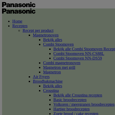
Home
Recepten
Recept per product
Magnetronoven
Bekijk alles
Combi Stoomoven
Bekijk alle Combi Stoomoven Recept
Combi Stoomoven NN-CS88L
Combi Stoomoven NN-DS59
Combi magnetronoven
Magnetron met grill
Magnetron
Air Fryers
Broodbakmachine
Bekijk alles
Croustina
Bekijk alle Croustina recepten
Basic broodrecepten
Volkoren / meergranen broodrecepten
Hartige broodrecepten
Zoete brood / cake recepten