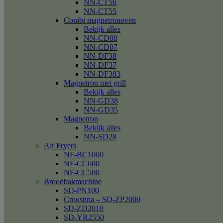
NN-CT56
NN-CT55
Combi magnetronoven
Bekijk alles
NN-CD88
NN-CD87
NN-DF38
NN-DF37
NN-DF383
Magnetron met grill
Bekijk alles
NN-GD38
NN-GD35
Magnetron
Bekijk alles
NN-SD28
Air Fryers
NF-BC1000
NF-CC600
NF-CC500
Broodbakmachine
SD-PN100
Croustina – SD-ZP2000
SD-ZD2010
SD-YR2550