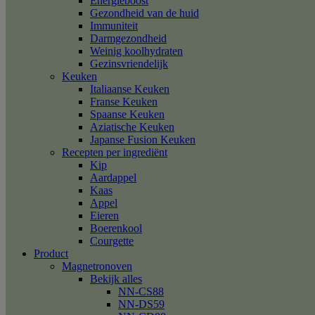
Energieboost
Gezondheid van de huid
Immuniteit
Darmgezondheid
Weinig koolhydraten
Gezinsvriendelijk
Keuken
Italiaanse Keuken
Franse Keuken
Spaanse Keuken
Aziatische Keuken
Japanse Fusion Keuken
Recepten per ingrediënt
Kip
Aardappel
Kaas
Appel
Eieren
Boerenkool
Courgette
Product
Magnetronoven
Bekijk alles
NN-CS88
NN-DS59