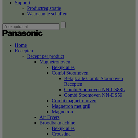
Support
Productregistratie
Waar aan te schaffen
Home
Recepten
Recept per product
Magnetronoven
Bekijk alles
Combi Stoomoven
Bekijk alle Combi Stoomoven
Recepten
Combi Stoomoven NN-CS88L
Combi Stoomoven NN-DS59
Combi magnetronoven
Magnetron met grill
Magnetron
Air Fryers
Broodbakmachine
Bekijk alles
Croustina