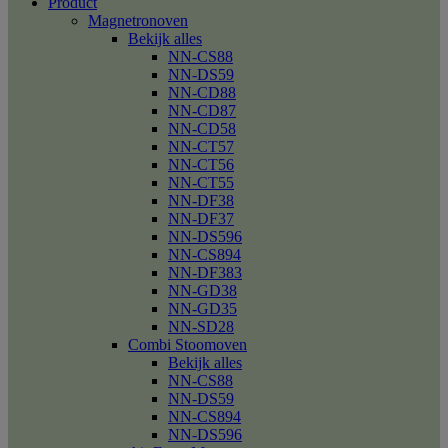
Product
Magnetronoven
Bekijk alles
NN-CS88
NN-DS59
NN-CD88
NN-CD87
NN-CD58
NN-CT57
NN-CT56
NN-CT55
NN-DF38
NN-DF37
NN-DS596
NN-CS894
NN-DF383
NN-GD38
NN-GD35
NN-SD28
Combi Stoomoven
Bekijk alles
NN-CS88
NN-DS59
NN-CS894
NN-DS596