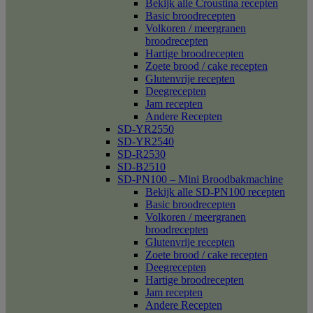
Bekijk alle Croustina recepten
Basic broodrecepten
Volkoren / meergranen
broodrecepten
Hartige broodrecepten
Zoete brood / cake recepten
Glutenvrije recepten
Deegrecepten
Jam recepten
Andere Recepten
SD-YR2550
SD-YR2540
SD-R2530
SD-B2510
SD-PN100 – Mini Broodbakmachine
Bekijk alle SD-PN100 recepten
Basic broodrecepten
Volkoren / meergranen
broodrecepten
Glutenvrije recepten
Zoete brood / cake recepten
Deegrecepten
Hartige broodrecepten
Jam recepten
Andere Recepten