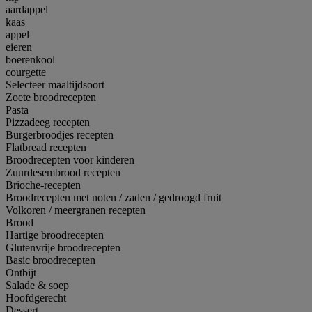
aardappel
kaas
appel
eieren
boerenkool
courgette
Selecteer maaltijdsoort
Zoete broodrecepten
Pasta
Pizzadeeg recepten
Burgerbroodjes recepten
Flatbread recepten
Broodrecepten voor kinderen
Zuurdesembrood recepten
Brioche-recepten
Broodrecepten met noten / zaden / gedroogd fruit
Volkoren / meergranen recepten
Brood
Hartige broodrecepten
Glutenvrije broodrecepten
Basic broodrecepten
Ontbijt
Salade & soep
Hoofdgerecht
Dessert