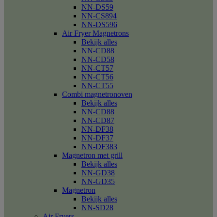
NN-DS59
NN-CS894
NN-DS596
Air Fryer Magnetrons
Bekijk alles
NN-CD88
NN-CD58
NN-CT57
NN-CT56
NN-CT55
Combi magnetronoven
Bekijk alles
NN-CD88
NN-CD87
NN-DF38
NN-DF37
NN-DF383
Magnetron met grill
Bekijk alles
NN-GD38
NN-GD35
Magnetron
Bekijk alles
NN-SD28
Air Fryers