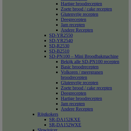
Hartige broodrecepten
Zoete brood / cake recepten
Glutenvrije recepten
Deegrecepten
Jam recepten
Andere Recepten
SD-YR2550
SD-YR2540
SD-R2530
SD-B2510
SD-PN100 – Mini Broodbakmachine
Bekijk alle SD-PN100 recepten
Basic broodrecepten
Volkoren / meergranen
broodrecepten
Glutenvrije recepten
Zoete brood / cake recepten
Deegrecepten
Hartige broodrecepten
Jam recepten
Andere Recepten
Rijstkokers
SR-DA152KXE
SR-DA152WXE
Slowjuicer