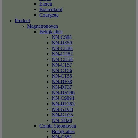
Eieren
Boerenkool
Courgette
Product
Magnetronoven
Bekijk alles
NN-CS88
NN-DS59
NN-CD88
NN-CD87
NN-CD58
NN-CT57
NN-CT56
NN-CT55
NN-DF38
NN-DF37
NN-DS596
NN-CS894
NN-DF383
NN-GD38
NN-GD35
NN-SD28
Combi Stoomoven
Bekijk alles
NN-CS88