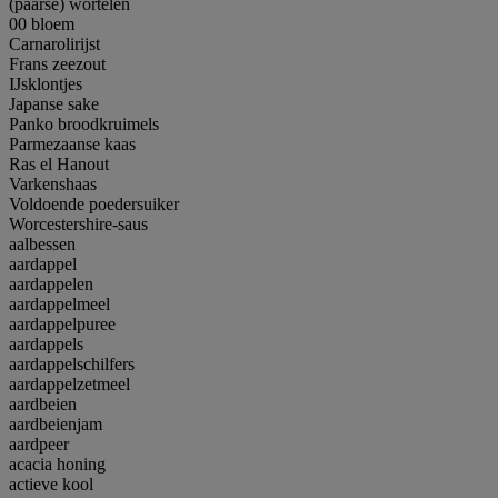
(paarse) wortelen
00 bloem
Carnarolirijst
Frans zeezout
IJsklontjes
Japanse sake
Panko broodkruimels
Parmezaanse kaas
Ras el Hanout
Varkenshaas
Voldoende poedersuiker
Worcestershire-saus
aalbessen
aardappel
aardappelen
aardappelmeel
aardappelpuree
aardappels
aardappelschilfers
aardappelzetmeel
aardbeien
aardbeienjam
aardpeer
acacia honing
actieve kool