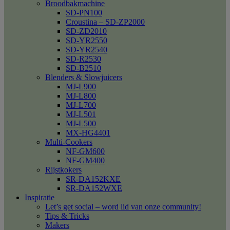
Broodbakmachine
SD-PN100
Croustina – SD-ZP2000
SD-ZD2010
SD-YR2550
SD-YR2540
SD-R2530
SD-B2510
Blenders & Slowjuicers
MJ-L900
MJ-L800
MJ-L700
MJ-L501
MJ-L500
MX-HG4401
Multi-Cookers
NF-GM600
NF-GM400
Rijstkokers
SR-DA152KXE
SR-DA152WXE
Inspiratie
Let’s get social – word lid van onze community!
Tips & Tricks
Makers