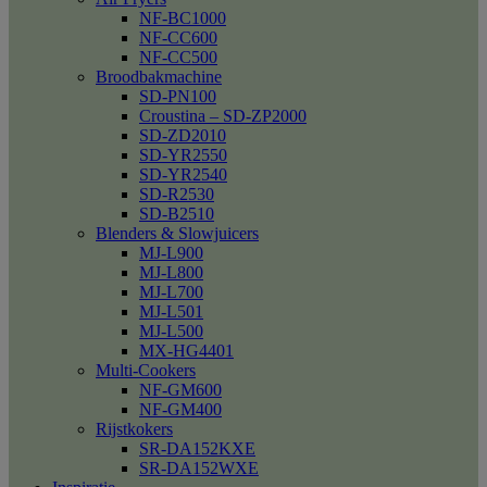
NF-BC1000
NF-CC600
NF-CC500
Broodbakmachine
SD-PN100
Croustina – SD-ZP2000
SD-ZD2010
SD-YR2550
SD-YR2540
SD-R2530
SD-B2510
Blenders & Slowjuicers
MJ-L900
MJ-L800
MJ-L700
MJ-L501
MJ-L500
MX-HG4401
Multi-Cookers
NF-GM600
NF-GM400
Rijstkokers
SR-DA152KXE
SR-DA152WXE