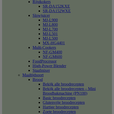
Rijstkokers
SR-DA152KXE
SR-DA152WXE
Slowjuicer
MJ-L900
MJ-L800
MJ-L700
MJ-L501
MJ-L500
MX-HG4401
Multi-Cookers
NF-GM400
NF-GM600
FoodProcessor
High-Power Blender
Staafmixer
Maaltijdsoort
Brood
Bekijk alle broodrecepten
Bekijk alle broodrecepten – Mini
Broodbakmachine (PN100)
Basic broodrecepten
Glutenvrije broodrecepten
Hartige broodrecepten
Zoete broodrecepten