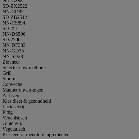
NN-CS88
SD-ZX2522
NN-CD87
SD-ZB2512
NN-CS894
SD-2511
NN-DS596
SD-2500
NN-DF383
NN-GD35
NN-SD28
Zie meer
Selecteer uw methode
Grill
Stoom
Convectie
Magnetronvermogen
Airfryen
Kies dieet & gezondheid
Lactosevrij
Pittig
Veganistisch
Glutenvrij
Vegetarisch
Kies een of meerdere ingrediënten