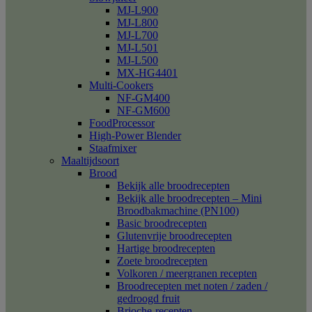
MJ-L900
MJ-L800
MJ-L700
MJ-L501
MJ-L500
MX-HG4401
Multi-Cookers
NF-GM400
NF-GM600
FoodProcessor
High-Power Blender
Staafmixer
Maaltijdsoort
Brood
Bekijk alle broodrecepten
Bekijk alle broodrecepten – Mini
Broodbakmachine (PN100)
Basic broodrecepten
Glutenvrije broodrecepten
Hartige broodrecepten
Zoete broodrecepten
Volkoren / meergranen recepten
Broodrecepten met noten / zaden /
gedroogd fruit
Brioche-recepten