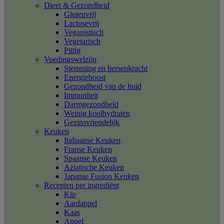
Dieet & Gezondheid
Glutenvrij
Lactosevrij
Veganistisch
Vegetarisch
Pittig
Voedingswelzijn
Stemming en hersenkracht
Energieboost
Gezondheid van de huid
Immuniteit
Darmgezondheid
Weinig koolhydraten
Gezinsvriendelijk
Keuken
Italiaanse Keuken
Franse Keuken
Spaanse Keuken
Aziatische Keuken
Japanse Fusion Keuken
Recepten per ingrediënt
Kip
Aardappel
Kaas
Appel