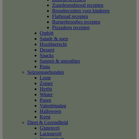
Zuurdesembrood recepten
Broodrecepten voor kinderen
Flatbread recepten
Burgerbroodjes recepten
Pizzadeeg recepten
Ontbijt
Salade & soep
Hoofdgerecht
Dessert
Snacks
Sappen & smoothies
Pasta
Seizoensgebonden
Lente
Zomer
Herfst
Winter
Pasen
Valentijnsdag
Halloween
Kerst
Dieet & Gezondheid
Glutenvrij
Lactosevrij