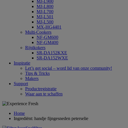
MJ-L900
MJ-L800
MJ-L700
MJ-L501
MJ-L500
MX-HG4401
Multi-Cookers
NF-GM600
NF-GM400
Rijstkokers
SR-DA152KXE
SR-DA152WXE
Inspiratie
Let’s get social – word lid van onze community!
Tips & Tricks
Makers
Support
Productregistratie
Waar aan te schaffen
Home
Ingrediënt: handje fijngesneden peterselie