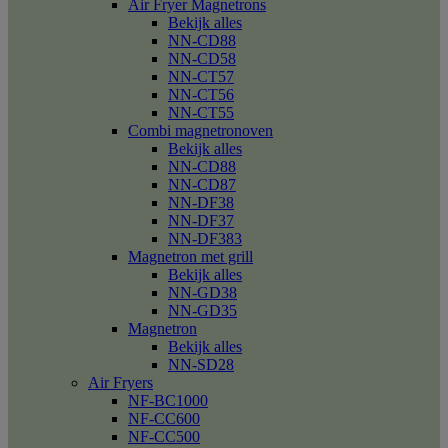
Air Fryer Magnetrons
Bekijk alles
NN-CD88
NN-CD58
NN-CT57
NN-CT56
NN-CT55
Combi magnetronoven
Bekijk alles
NN-CD88
NN-CD87
NN-DF38
NN-DF37
NN-DF383
Magnetron met grill
Bekijk alles
NN-GD38
NN-GD35
Magnetron
Bekijk alles
NN-SD28
Air Fryers
NF-BC1000
NF-CC600
NF-CC500