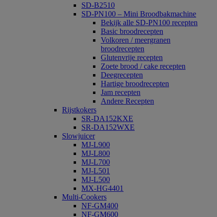
SD-B2510
SD-PN100 – Mini Broodbakmachine
Bekijk alle SD-PN100 recepten
Basic broodrecepten
Volkoren / meergranen
broodrecepten
Glutenvrije recepten
Zoete brood / cake recepten
Deegrecepten
Hartige broodrecepten
Jam recepten
Andere Recepten
Rijstkokers
SR-DA152KXE
SR-DA152WXE
Slowjuicer
MJ-L900
MJ-L800
MJ-L700
MJ-L501
MJ-L500
MX-HG4401
Multi-Cookers
NF-GM400
NF-GM600