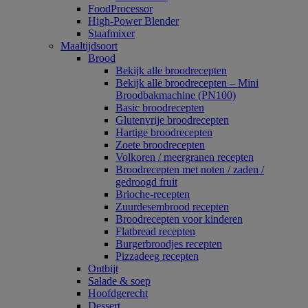
FoodProcessor
High-Power Blender
Staafmixer
Maaltijdsoort
Brood
Bekijk alle broodrecepten
Bekijk alle broodrecepten – Mini
Broodbakmachine (PN100)
Basic broodrecepten
Glutenvrije broodrecepten
Hartige broodrecepten
Zoete broodrecepten
Volkoren / meergranen recepten
Broodrecepten met noten / zaden /
gedroogd fruit
Brioche-recepten
Zuurdesembrood recepten
Broodrecepten voor kinderen
Flatbread recepten
Burgerbroodjes recepten
Pizzadeeg recepten
Ontbijt
Salade & soep
Hoofdgerecht
Dessert