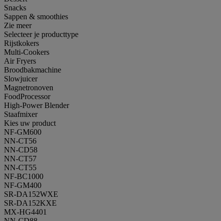
Snacks
Sappen & smoothies
Zie meer
Selecteer je producttype
Rijstkokers
Multi-Cookers
Air Fryers
Broodbakmachine
Slowjuicer
Magnetronoven
FoodProcessor
High-Power Blender
Staafmixer
Kies uw product
NF-GM600
NN-CT56
NN-CD58
NN-CT57
NN-CT55
NF-BC1000
NF-GM400
SR-DA152WXE
SR-DA152KXE
MX-HG4401
NN-CD88