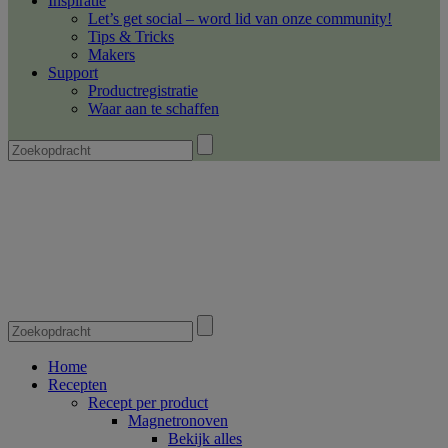
Inspiratie
Let’s get social – word lid van onze community!
Tips & Tricks
Makers
Support
Productregistratie
Waar aan te schaffen
Home
Recepten
Recept per product
Magnetronoven
Bekijk alles