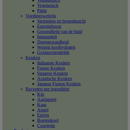
Veganistisch
Vegetarisch
Pittig
Voedingswelzijn
Stemming en hersenkracht
Energieboost
Gezondheid van de huid
Immuniteit
Darmgezondheid
Weinig koolhydraten
Gezinsvriendelijk
Keuken
Italiaanse Keuken
Franse Keuken
Spaanse Keuken
Aziatische Keuken
Japanse Fusion Keuken
Recepten per ingrediënt
Kip
Aardappel
Kaas
Appel
Eieren
Boerenkool
Courgette