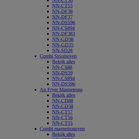
NN-CT56
NN-CT55
NN-DF38
NN-DF37
NN-DS596
NN-CS894
NN-DF383
NN-GD38
NN-GD35
NN-SD28
Combi Stoomoven
Bekijk alles
NN-CS88
NN-DS59
NN-CS894
NN-DS596
Air Fryer Magnetrons
Bekijk alles
NN-CD88
NN-CD58
NN-CT57
NN-CT56
NN-CT55
Combi magnetronoven
Bekijk alles