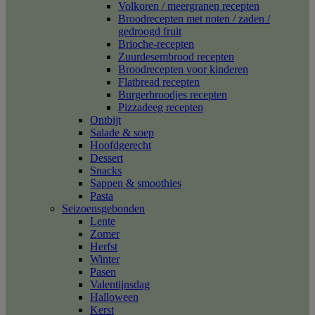
Volkoren / meergranen recepten
Broodrecepten met noten / zaden /
gedroogd fruit
Brioche-recepten
Zuurdesembrood recepten
Broodrecepten voor kinderen
Flatbread recepten
Burgerbroodjes recepten
Pizzadeeg recepten
Ontbijt
Salade & soep
Hoofdgerecht
Dessert
Snacks
Sappen & smoothies
Pasta
Seizoensgebonden
Lente
Zomer
Herfst
Winter
Pasen
Valentijnsdag
Halloween
Kerst