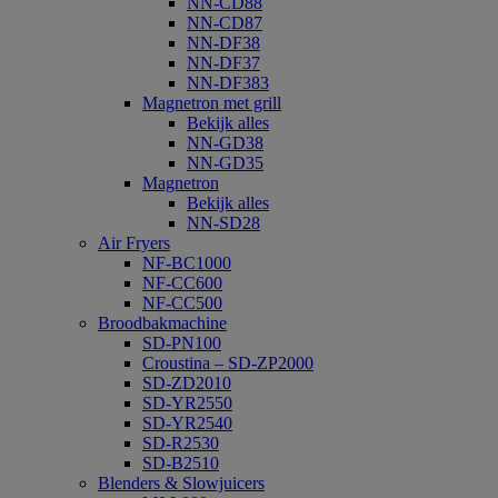
NN-CD88
NN-CD87
NN-DF38
NN-DF37
NN-DF383
Magnetron met grill
Bekijk alles
NN-GD38
NN-GD35
Magnetron
Bekijk alles
NN-SD28
Air Fryers
NF-BC1000
NF-CC600
NF-CC500
Broodbakmachine
SD-PN100
Croustina – SD-ZP2000
SD-ZD2010
SD-YR2550
SD-YR2540
SD-R2530
SD-B2510
Blenders & Slowjuicers