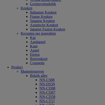
Gezinsvriendelijk
Keuken
Italiaanse Keuken
Franse Keuken
Spaanse Keuken
Aziatische Keuken
Japanse Fusion Keuken
Recepten per ingrediënt
Kip
Aardappel
Kaas
Appel
Eieren
Boerenkool
Courgette
Product
Magnetronoven
Bekijk alles
NN-CS88
NN-DS59
NN-CD88
NN-CD87
NN-CD58
NN-CT57