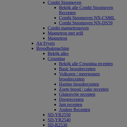
Combi Stoomoven
Bekijk alle Combi Stoomoven
Recepten
Combi Stoomoven NN-CS88L
Combi Stoomoven NN-DS59
Combi magnetronoven
Magnetron met grill
Magnetron
Air Fryers
Broodbakmachine
Bekijk alles
Croustina
Bekijk alle Croustina recepten
Basic broodrecepten
Volkoren / meergranen
broodrecepten
Hartige broodrecepten
Zoete brood / cake recepten
Glutenvrije recepten
Deegrecepten
Jam recepten
Andere Recepten
SD-YR2550
SD-YR2540
SD-R2530