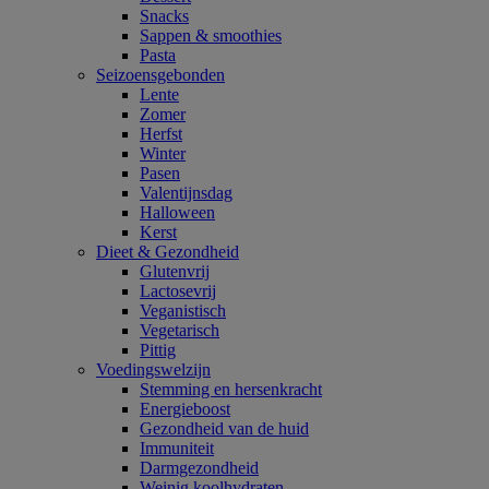
Snacks
Sappen & smoothies
Pasta
Seizoensgebonden
Lente
Zomer
Herfst
Winter
Pasen
Valentijnsdag
Halloween
Kerst
Dieet & Gezondheid
Glutenvrij
Lactosevrij
Veganistisch
Vegetarisch
Pittig
Voedingswelzijn
Stemming en hersenkracht
Energieboost
Gezondheid van de huid
Immuniteit
Darmgezondheid
Weinig koolhydraten