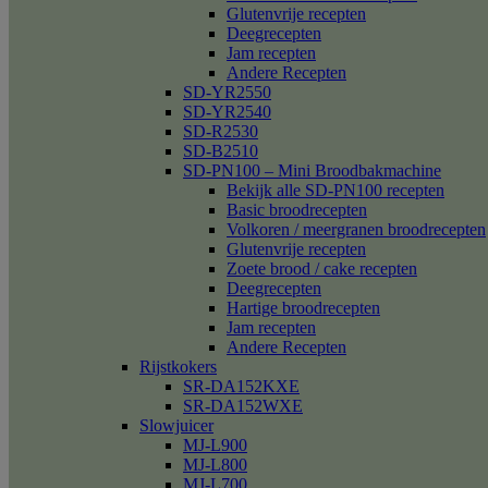
Glutenvrije recepten
Deegrecepten
Jam recepten
Andere Recepten
SD-YR2550
SD-YR2540
SD-R2530
SD-B2510
SD-PN100 – Mini Broodbakmachine
Bekijk alle SD-PN100 recepten
Basic broodrecepten
Volkoren / meergranen broodrecepten
Glutenvrije recepten
Zoete brood / cake recepten
Deegrecepten
Hartige broodrecepten
Jam recepten
Andere Recepten
Rijstkokers
SR-DA152KXE
SR-DA152WXE
Slowjuicer
MJ-L900
MJ-L800
MJ-L700