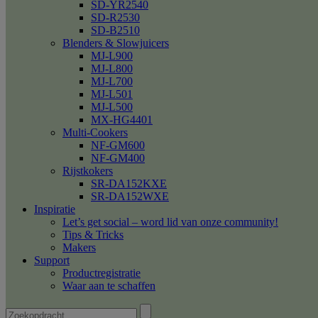
SD-YR2540
SD-R2530
SD-B2510
Blenders & Slowjuicers
MJ-L900
MJ-L800
MJ-L700
MJ-L501
MJ-L500
MX-HG4401
Multi-Cookers
NF-GM600
NF-GM400
Rijstkokers
SR-DA152KXE
SR-DA152WXE
Inspiratie
Let’s get social – word lid van onze community!
Tips & Tricks
Makers
Support
Productregistratie
Waar aan te schaffen