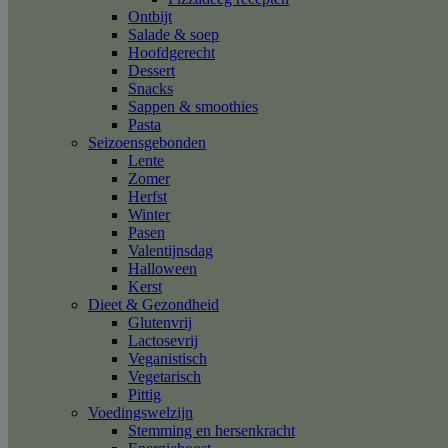
Ontbijt
Salade & soep
Hoofdgerecht
Dessert
Snacks
Sappen & smoothies
Pasta
Seizoensgebonden
Lente
Zomer
Herfst
Winter
Pasen
Valentijnsdag
Halloween
Kerst
Dieet & Gezondheid
Glutenvrij
Lactosevrij
Veganistisch
Vegetarisch
Pittig
Voedingswelzijn
Stemming en hersenkracht