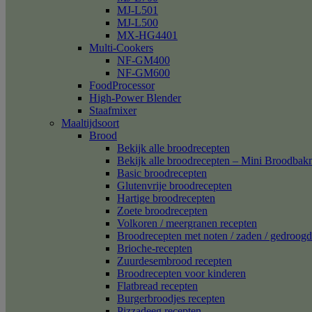
MJ-L501
MJ-L500
MX-HG4401
Multi-Cookers
NF-GM400
NF-GM600
FoodProcessor
High-Power Blender
Staafmixer
Maaltijdsoort
Brood
Bekijk alle broodrecepten
Bekijk alle broodrecepten – Mini Broodba
Basic broodrecepten
Glutenvrije broodrecepten
Hartige broodrecepten
Zoete broodrecepten
Volkoren / meergranen recepten
Broodrecepten met noten / zaden / gedroogd 
Brioche-recepten
Zuurdesembrood recepten
Broodrecepten voor kinderen
Flatbread recepten
Burgerbroodjes recepten
Pizzadeeg recepten