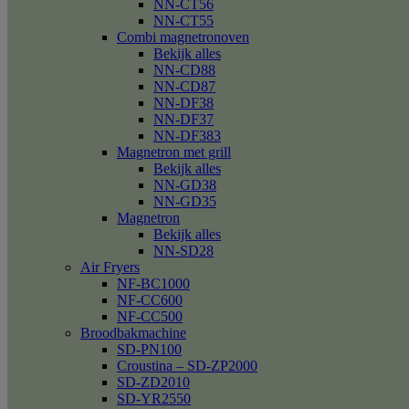
NN-CT56
NN-CT55
Combi magnetronoven
Bekijk alles
NN-CD88
NN-CD87
NN-DF38
NN-DF37
NN-DF383
Magnetron met grill
Bekijk alles
NN-GD38
NN-GD35
Magnetron
Bekijk alles
NN-SD28
Air Fryers
NF-BC1000
NF-CC600
NF-CC500
Broodbakmachine
SD-PN100
Croustina – SD-ZP2000
SD-ZD2010
SD-YR2550