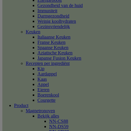
Energieboost
Gezondheid van de huid
Immuniteit
Darmgezondheid
Weinig koolhydraten
Gezinsvriendelijk
Keuken
Italiaanse Keuken
Franse Keuken
Spaanse Keuken
Aziatische Keuken
Japanse Fusion Keuken
Recepten per ingrediënt
Kip
Aardappel
Kaas
Appel
Eieren
Boerenkool
Courgette
Product
Magnetronoven
Bekijk alles
NN-CS88
NN-DS59