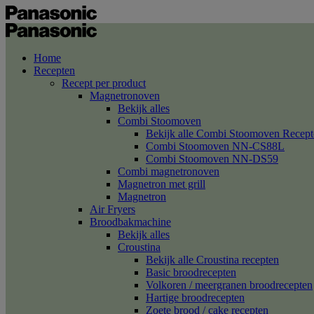
Home
Recepten
Recept per product
Magnetronoven
Bekijk alles
Combi Stoomoven
Bekijk alle Combi Stoomoven Recept
Combi Stoomoven NN-CS88L
Combi Stoomoven NN-DS59
Combi magnetronoven
Magnetron met grill
Magnetron
Air Fryers
Broodbakmachine
Bekijk alles
Croustina
Bekijk alle Croustina recepten
Basic broodrecepten
Volkoren / meergranen broodrecepten
Hartige broodrecepten
Zoete brood / cake recepten