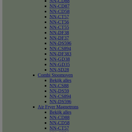
NN-CD88
NN-CD87
NN-CD58
NN-CT57
NN-CT56
NN-CT55
NN-DF38
NN-DF37
NN-DS596
NN-CS894
NN-DF383
NN-GD38
NN-GD35
NN-SD28
Combi Stoomoven
Bekijk alles
NN-CS88
NN-DS59
NN-CS894
NN-DS596
Air Fryer Magnetrons
Bekijk alles
NN-CD88
NN-CD58
NN-CT57