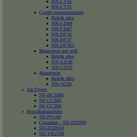
NN-CT56
NN-CT55
Combi magnetronoven
Bekijk alles
NN-CD88
NN-CD87
NN-DF38
NN-DF37
NN-DF383
Magnetron met grill
Bekijk alles
NN-GD38
NN-GD35
Magnetron
Bekijk alles
NN-SD28
Air Fryers
NF-BC1000
NF-CC600
NF-CC500
Broodbakmachine
SD-PN100
Croustina – SD-ZP2000
SD-ZD2010
SD-YR2550