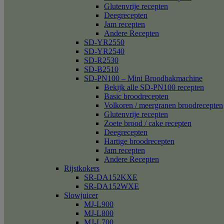
Glutenvrije recepten
Deegrecepten
Jam recepten
Andere Recepten
SD-YR2550
SD-YR2540
SD-R2530
SD-B2510
SD-PN100 – Mini Broodbakmachine
Bekijk alle SD-PN100 recepten
Basic broodrecepten
Volkoren / meergranen broodrecepten
Glutenvrije recepten
Zoete brood / cake recepten
Deegrecepten
Hartige broodrecepten
Jam recepten
Andere Recepten
Rijstkokers
SR-DA152KXE
SR-DA152WXE
Slowjuicer
MJ-L900
MJ-L800
MJ-L700