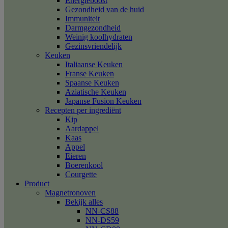
Energieboost
Gezondheid van de huid
Immuniteit
Darmgezondheid
Weinig koolhydraten
Gezinsvriendelijk
Keuken
Italiaanse Keuken
Franse Keuken
Spaanse Keuken
Aziatische Keuken
Japanse Fusion Keuken
Recepten per ingrediënt
Kip
Aardappel
Kaas
Appel
Eieren
Boerenkool
Courgette
Product
Magnetronoven
Bekijk alles
NN-CS88
NN-DS59