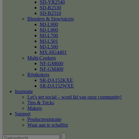
SD-YR2540
SD-R2530
SD-B2510
Blenders & Slowjuicers
MJ-L900
MJ-L800
MJ-L700
MJ-L501
MJ-L500
MX-HG4401
Multi-Cookers
NF-GM600
NF-GM400
Rijstkokers
SR-DA152KXE
SR-DA152WXE
Inspiratie
Let’s get social – word lid van onze community!
Tips & Tricks
Makers
Support
Productregistratie
Waar aan te schaffen