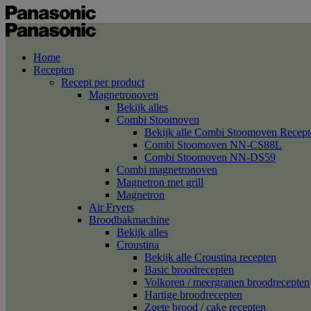
Home
Recepten
Recept per product
Magnetronoven
Bekijk alles
Combi Stoomoven
Bekijk alle Combi Stoomoven Recept
Combi Stoomoven NN-CS88L
Combi Stoomoven NN-DS59
Combi magnetronoven
Magnetron met grill
Magnetron
Air Fryers
Broodbakmachine
Bekijk alles
Croustina
Bekijk alle Croustina recepten
Basic broodrecepten
Volkoren / meergranen broodrecepten
Hartige broodrecepten
Zoete brood / cake recepten