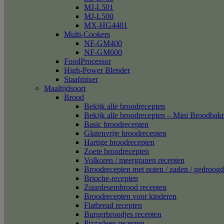
MJ-L501
MJ-L500
MX-HG4401
Multi-Cookers
NF-GM400
NF-GM600
FoodProcessor
High-Power Blender
Staafmixer
Maaltijdsoort
Brood
Bekijk alle broodrecepten
Bekijk alle broodrecepten – Mini Broodba
Basic broodrecepten
Glutenvrije broodrecepten
Hartige broodrecepten
Zoete broodrecepten
Volkoren / meergranen recepten
Broodrecepten met noten / zaden / gedroogd 
Brioche-recepten
Zuurdesembrood recepten
Broodrecepten voor kinderen
Flatbread recepten
Burgerbroodjes recepten
Pizzadeeg recepten