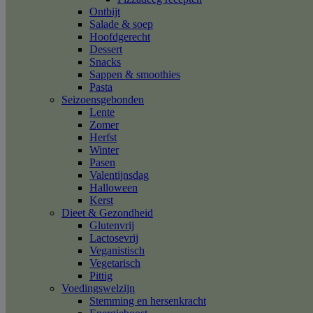
Ontbijt
Salade & soep
Hoofdgerecht
Dessert
Snacks
Sappen & smoothies
Pasta
Seizoensgebonden
Lente
Zomer
Herfst
Winter
Pasen
Valentijnsdag
Halloween
Kerst
Dieet & Gezondheid
Glutenvrij
Lactosevrij
Veganistisch
Vegetarisch
Pittig
Voedingswelzijn
Stemming en hersenkracht