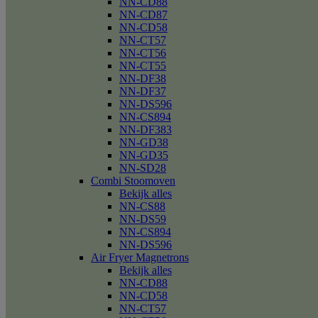
NN-CD88
NN-CD87
NN-CD58
NN-CT57
NN-CT56
NN-CT55
NN-DF38
NN-DF37
NN-DS596
NN-CS894
NN-DF383
NN-GD38
NN-GD35
NN-SD28
Combi Stoomoven
Bekijk alles
NN-CS88
NN-DS59
NN-CS894
NN-DS596
Air Fryer Magnetrons
Bekijk alles
NN-CD88
NN-CD58
NN-CT57