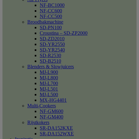
NF-BC1000
NF-CC600
NF-CC500
Broodbakmachine
SD-PN100
Croustina – SD-ZP2000
SD-ZD2010
SD-YR2550
SD-YR2540
SD-R2530
SD-B2510
Blenders & Slowjuicers
MJ-L900
MJ-L800
MJ-L700
MJ-L501
MJ-L500
MX-HG4401
Multi-Cookers
NF-GM600
NF-GM400
Rijstkokers
SR-DA152KXE
SR-DA152WXE