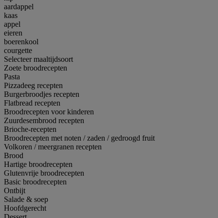
aardappel
kaas
appel
eieren
boerenkool
courgette
Selecteer maaltijdsoort
Zoete broodrecepten
Pasta
Pizzadeeg recepten
Burgerbroodjes recepten
Flatbread recepten
Broodrecepten voor kinderen
Zuurdesembrood recepten
Brioche-recepten
Broodrecepten met noten / zaden / gedroogd fruit
Volkoren / meergranen recepten
Brood
Hartige broodrecepten
Glutenvrije broodrecepten
Basic broodrecepten
Ontbijt
Salade & soep
Hoofdgerecht
Dessert