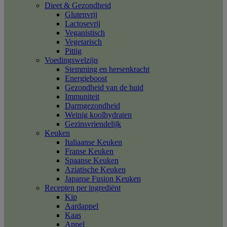
Dieet & Gezondheid
Glutenvrij
Lactosevrij
Veganistisch
Vegetarisch
Pittig
Voedingswelzijn
Stemming en hersenkracht
Energieboost
Gezondheid van de huid
Immuniteit
Darmgezondheid
Weinig koolhydraten
Gezinsvriendelijk
Keuken
Italiaanse Keuken
Franse Keuken
Spaanse Keuken
Aziatische Keuken
Japanse Fusion Keuken
Recepten per ingrediënt
Kip
Aardappel
Kaas
Appel