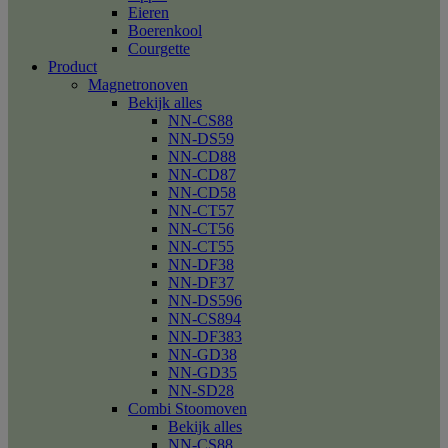
Eieren
Boerenkool
Courgette
Product
Magnetronoven
Bekijk alles
NN-CS88
NN-DS59
NN-CD88
NN-CD87
NN-CD58
NN-CT57
NN-CT56
NN-CT55
NN-DF38
NN-DF37
NN-DS596
NN-CS894
NN-DF383
NN-GD38
NN-GD35
NN-SD28
Combi Stoomoven
Bekijk alles
NN-CS88