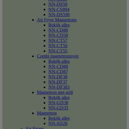
NN-DS59
NN-CS894
NN-DS596
Air Fryer Magnetrons
Bekijk alles
NN-CD88
NN-CD58
NN-CT57
NN-CT56
NN-CT55
Combi magnetronoven
Bekijk alles
NN-CD88
NN-CD87
NN-DF38
NN-DF37
NN-DF383
Magnetron met grill
Bekijk alles
NN-GD38
NN-GD35
Magnetron
Bekijk alles
NN-SD28
Air Fryers