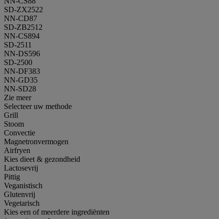
NN-CS88
SD-ZX2522
NN-CD87
SD-ZB2512
NN-CS894
SD-2511
NN-DS596
SD-2500
NN-DF383
NN-GD35
NN-SD28
Zie meer
Selecteer uw methode
Grill
Stoom
Convectie
Magnetronvermogen
Airfryen
Kies dieet & gezondheid
Lactosevrij
Pittig
Veganistisch
Glutenvrij
Vegetarisch
Kies een of meerdere ingrediënten