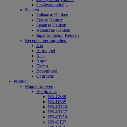
Gezinsvriendelijk
Keuken
Italiaanse Keuken
Franse Keuken
Spaanse Keuken
Aziatische Keuken
Japanse Fusion Keuken
Recepten per ingrediënt
Kip
Aardappel
Kaas
Appel
Eieren
Boerenkool
Courgette
Product
Magnetronoven
Bekijk alles
NN-CS88
NN-DS59
NN-CD88
NN-CD87
NN-CD58
NN-CT57