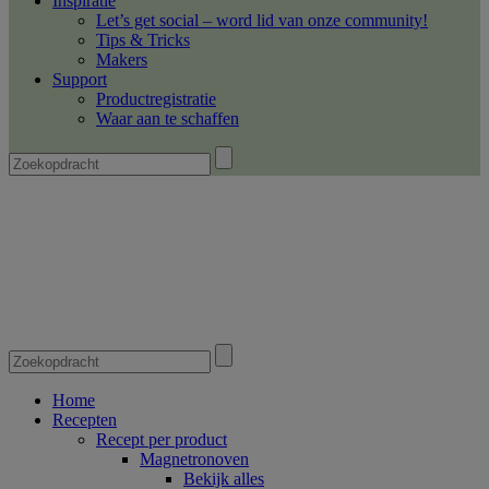
Inspiratie
Let’s get social – word lid van onze community!
Tips & Tricks
Makers
Support
Productregistratie
Waar aan te schaffen
Home
Recepten
Recept per product
Magnetronoven
Bekijk alles