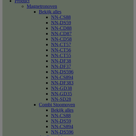
Product
Magnetronoven
Bekijk alles
NN-CS88
NN-DS59
NN-CD88
NN-CD87
NN-CD58
NN-CT57
NN-CT56
NN-CT55
NN-DF38
NN-DF37
NN-DS596
NN-CS894
NN-DF383
NN-GD38
NN-GD35
NN-SD28
Combi Stoomoven
Bekijk alles
NN-CS88
NN-DS59
NN-CS894
NN-DS596