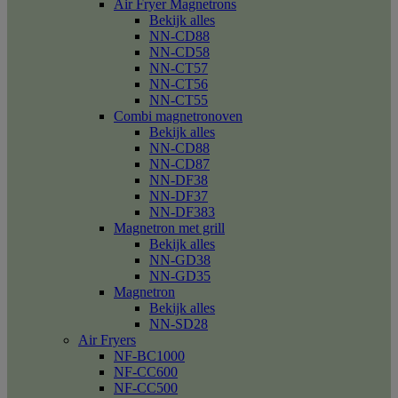
Air Fryer Magnetrons
Bekijk alles
NN-CD88
NN-CD58
NN-CT57
NN-CT56
NN-CT55
Combi magnetronoven
Bekijk alles
NN-CD88
NN-CD87
NN-DF38
NN-DF37
NN-DF383
Magnetron met grill
Bekijk alles
NN-GD38
NN-GD35
Magnetron
Bekijk alles
NN-SD28
Air Fryers
NF-BC1000
NF-CC600
NF-CC500