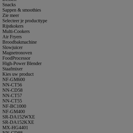
Snacks
Sappen & smoothies
Zie meer
Selecteer je producttype
Rijstkokers
Multi-Cookers
Air Fryers
Broodbakmachine
Slowjuicer
Magnetronoven
FoodProcessor
High-Power Blender
Staafmixer
Kies uw product
NF-GM600
NN-CT56
NN-CD58
NN-CT57
NN-CT55
NF-BC1000
NF-GM400
SR-DA152WXE
SR-DA152KXE
MX-HG4401
NN-CD88