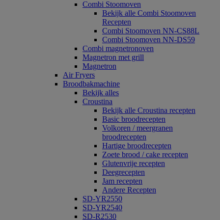
Combi Stoomoven
Bekijk alle Combi Stoomoven
Recepten
Combi Stoomoven NN-CS88L
Combi Stoomoven NN-DS59
Combi magnetronoven
Magnetron met grill
Magnetron
Air Fryers
Broodbakmachine
Bekijk alles
Croustina
Bekijk alle Croustina recepten
Basic broodrecepten
Volkoren / meergranen
broodrecepten
Hartige broodrecepten
Zoete brood / cake recepten
Glutenvrije recepten
Deegrecepten
Jam recepten
Andere Recepten
SD-YR2550
SD-YR2540
SD-R2530