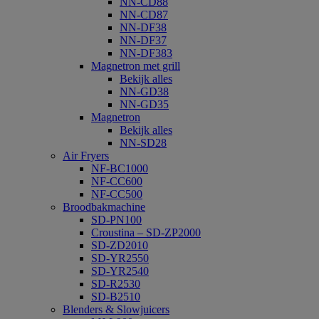
NN-CD88
NN-CD87
NN-DF38
NN-DF37
NN-DF383
Magnetron met grill
Bekijk alles
NN-GD38
NN-GD35
Magnetron
Bekijk alles
NN-SD28
Air Fryers
NF-BC1000
NF-CC600
NF-CC500
Broodbakmachine
SD-PN100
Croustina – SD-ZP2000
SD-ZD2010
SD-YR2550
SD-YR2540
SD-R2530
SD-B2510
Blenders & Slowjuicers