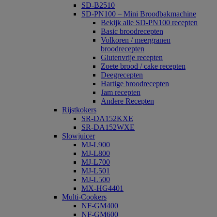
SD-B2510
SD-PN100 – Mini Broodbakmachine
Bekijk alle SD-PN100 recepten
Basic broodrecepten
Volkoren / meergranen
broodrecepten
Glutenvrije recepten
Zoete brood / cake recepten
Deegrecepten
Hartige broodrecepten
Jam recepten
Andere Recepten
Rijstkokers
SR-DA152KXE
SR-DA152WXE
Slowjuicer
MJ-L900
MJ-L800
MJ-L700
MJ-L501
MJ-L500
MX-HG4401
Multi-Cookers
NF-GM400
NF-GM600