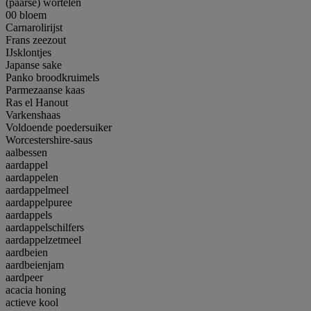
(paarse) wortelen
00 bloem
Carnarolirijst
Frans zeezout
IJsklontjes
Japanse sake
Panko broodkruimels
Parmezaanse kaas
Ras el Hanout
Varkenshaas
Voldoende poedersuiker
Worcestershire-saus
aalbessen
aardappel
aardappelen
aardappelmeel
aardappelpuree
aardappels
aardappelschilfers
aardappelzetmeel
aardbeien
aardbeienjam
aardpeer
acacia honing
actieve kool