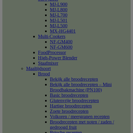
MJ-L900
MJ-L800
MJ-L700
MJ-L501
MJ-L500
MX-HG4401
Multi-Cookers
NF-GM400
NF-GM600
FoodProcessor
High-Power Blender
Staafmixer
Maaltijdsoort
Brood
Bekijk alle broodrecepten
Bekijk alle broodrecepten – Mini
Broodbakmachine (PN100)
Basic broodrecepten
Glutenvrije broodrecepten
Hartige broodrecepten
Zoete broodrecepten
Volkoren / meergranen recepten
Broodrecepten met noten / zaden /
gedroogd fruit
Brioche-recepten