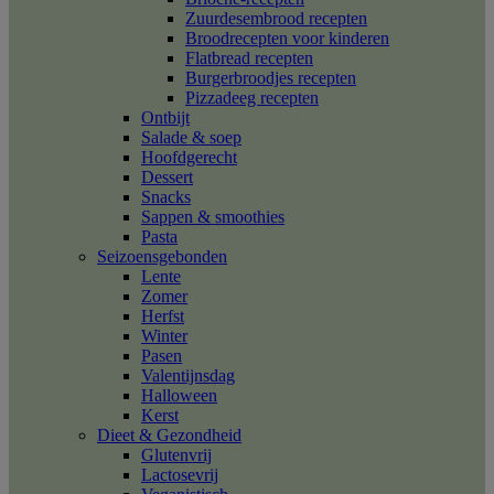
Zuurdesembrood recepten
Broodrecepten voor kinderen
Flatbread recepten
Burgerbroodjes recepten
Pizzadeeg recepten
Ontbijt
Salade & soep
Hoofdgerecht
Dessert
Snacks
Sappen & smoothies
Pasta
Seizoensgebonden
Lente
Zomer
Herfst
Winter
Pasen
Valentijnsdag
Halloween
Kerst
Dieet & Gezondheid
Glutenvrij
Lactosevrij