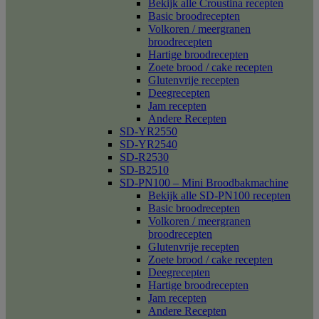
Bekijk alle Croustina recepten
Basic broodrecepten
Volkoren / meergranen
broodrecepten
Hartige broodrecepten
Zoete brood / cake recepten
Glutenvrije recepten
Deegrecepten
Jam recepten
Andere Recepten
SD-YR2550
SD-YR2540
SD-R2530
SD-B2510
SD-PN100 – Mini Broodbakmachine
Bekijk alle SD-PN100 recepten
Basic broodrecepten
Volkoren / meergranen
broodrecepten
Glutenvrije recepten
Zoete brood / cake recepten
Deegrecepten
Hartige broodrecepten
Jam recepten
Andere Recepten