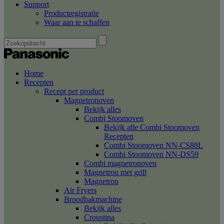
Support
Productregistratie
Waar aan te schaffen
Home
Recepten
Recept per product
Magnetronoven
Bekijk alles
Combi Stoomoven
Bekijk alle Combi Stoomoven
Recepten
Combi Stoomoven NN-CS88L
Combi Stoomoven NN-DS59
Combi magnetronoven
Magnetron met grill
Magnetron
Air Fryers
Broodbakmachine
Bekijk alles
Croustina