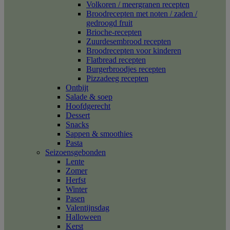
Volkoren / meergranen recepten
Broodrecepten met noten / zaden /
gedroogd fruit
Brioche-recepten
Zuurdesembrood recepten
Broodrecepten voor kinderen
Flatbread recepten
Burgerbroodjes recepten
Pizzadeeg recepten
Ontbijt
Salade & soep
Hoofdgerecht
Dessert
Snacks
Sappen & smoothies
Pasta
Seizoensgebonden
Lente
Zomer
Herfst
Winter
Pasen
Valentijnsdag
Halloween
Kerst