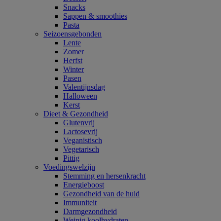
Snacks
Sappen & smoothies
Pasta
Seizoensgebonden
Lente
Zomer
Herfst
Winter
Pasen
Valentijnsdag
Halloween
Kerst
Dieet & Gezondheid
Glutenvrij
Lactosevrij
Veganistisch
Vegetarisch
Pittig
Voedingswelzijn
Stemming en hersenkracht
Energieboost
Gezondheid van de huid
Immuniteit
Darmgezondheid
Weinig koolhydraten