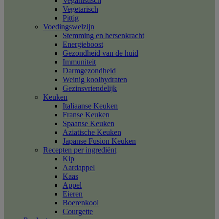
Veganistisch
Vegetarisch
Pittig
Voedingswelzijn
Stemming en hersenkracht
Energieboost
Gezondheid van de huid
Immuniteit
Darmgezondheid
Weinig koolhydraten
Gezinsvriendelijk
Keuken
Italiaanse Keuken
Franse Keuken
Spaanse Keuken
Aziatische Keuken
Japanse Fusion Keuken
Recepten per ingrediënt
Kip
Aardappel
Kaas
Appel
Eieren
Boerenkool
Courgette