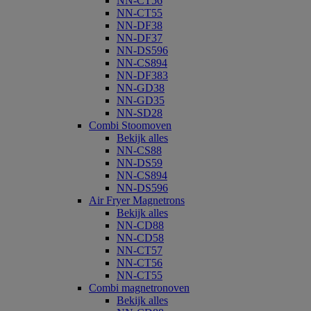
NN-CT56
NN-CT55
NN-DF38
NN-DF37
NN-DS596
NN-CS894
NN-DF383
NN-GD38
NN-GD35
NN-SD28
Combi Stoomoven
Bekijk alles
NN-CS88
NN-DS59
NN-CS894
NN-DS596
Air Fryer Magnetrons
Bekijk alles
NN-CD88
NN-CD58
NN-CT57
NN-CT56
NN-CT55
Combi magnetronoven
Bekijk alles