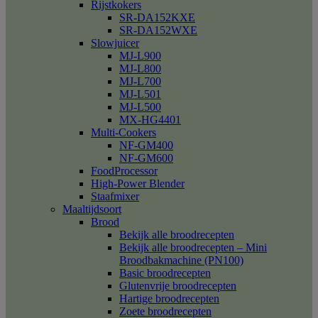
Rijstkokers
SR-DA152KXE
SR-DA152WXE
Slowjuicer
MJ-L900
MJ-L800
MJ-L700
MJ-L501
MJ-L500
MX-HG4401
Multi-Cookers
NF-GM400
NF-GM600
FoodProcessor
High-Power Blender
Staafmixer
Maaltijdsoort
Brood
Bekijk alle broodrecepten
Bekijk alle broodrecepten – Mini
Broodbakmachine (PN100)
Basic broodrecepten
Glutenvrije broodrecepten
Hartige broodrecepten
Zoete broodrecepten