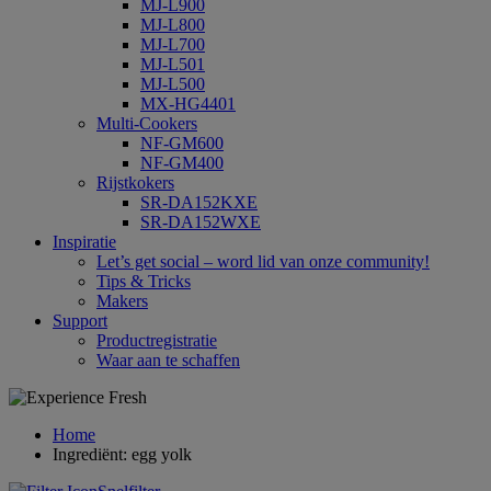
MJ-L900
MJ-L800
MJ-L700
MJ-L501
MJ-L500
MX-HG4401
Multi-Cookers
NF-GM600
NF-GM400
Rijstkokers
SR-DA152KXE
SR-DA152WXE
Inspiratie
Let’s get social – word lid van onze community!
Tips & Tricks
Makers
Support
Productregistratie
Waar aan te schaffen
Home
Ingrediënt: egg yolk