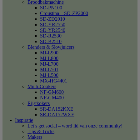
Broodbakmachine
SD-PN100
Croustina – SD-ZP2000
SD-ZD2010
SD-YR2550
SD-YR2540
SD-R2530
SD-B2510
Blenders & Slowjuicers
MJ-L900
MJ-L800
MJ-L700
MJ-L501
MJ-L500
MX-HG4401
Multi-Cookers
NF-GM600
NF-GM400
Rijstkokers
SR-DA152KXE
SR-DA152WXE
Inspiratie
Let’s get social – word lid van onze community!
Tips & Tricks
Makers