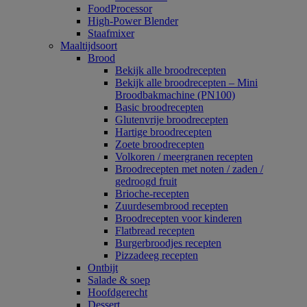
FoodProcessor
High-Power Blender
Staafmixer
Maaltijdsoort
Brood
Bekijk alle broodrecepten
Bekijk alle broodrecepten – Mini
Broodbakmachine (PN100)
Basic broodrecepten
Glutenvrije broodrecepten
Hartige broodrecepten
Zoete broodrecepten
Volkoren / meergranen recepten
Broodrecepten met noten / zaden /
gedroogd fruit
Brioche-recepten
Zuurdesembrood recepten
Broodrecepten voor kinderen
Flatbread recepten
Burgerbroodjes recepten
Pizzadeeg recepten
Ontbijt
Salade & soep
Hoofdgerecht
Dessert