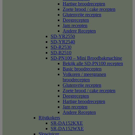
Hartige broodrecepten
Zoete brood / cake recepten
Glutenvrije recepten
Deegrecepten
Jam recepten
Andere Recepten
SD-YR2550
SD-YR2540
SD-R2530
SD-B2510
SD-PN100 – Mini Broodbakmachine
Bekijk alle SD-PN100 recepten
Basic broodrecepten
Volkoren / meergranen
broodrecepten
Glutenvrije recepten
Zoete brood / cake recepten
Deegrecepten
Hartige broodrecepten
Jam recepten
Andere Recepten
Rijstkokers
SR-DA152KXE
SR-DA152WXE
Slowjuicer