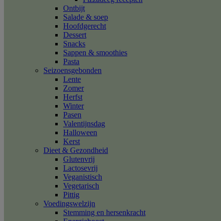
Ontbijt
Salade & soep
Hoofdgerecht
Dessert
Snacks
Sappen & smoothies
Pasta
Seizoensgebonden
Lente
Zomer
Herfst
Winter
Pasen
Valentijnsdag
Halloween
Kerst
Dieet & Gezondheid
Glutenvrij
Lactosevrij
Veganistisch
Vegetarisch
Pittig
Voedingswelzijn
Stemming en hersenkracht