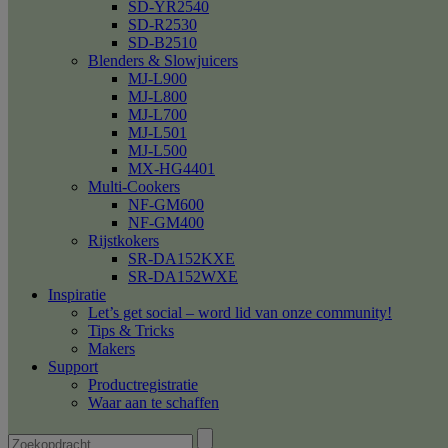
SD-YR2540
SD-R2530
SD-B2510
Blenders & Slowjuicers
MJ-L900
MJ-L800
MJ-L700
MJ-L501
MJ-L500
MX-HG4401
Multi-Cookers
NF-GM600
NF-GM400
Rijstkokers
SR-DA152KXE
SR-DA152WXE
Inspiratie
Let’s get social – word lid van onze community!
Tips & Tricks
Makers
Support
Productregistratie
Waar aan te schaffen