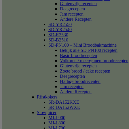
Glutenvrije recepten
Deegrecepten
Jam recepten
Andere Recepten
SD-YR2550
SD-YR2540
SD-R2530
SD-B2510
SD-PN100 – Mini Broodbakmachine
Bekijk alle SD-PN100 recepten
Basic broodrecepten
Volkoren / meergranen broodrecepten
Glutenvrije recepten
Zoete brood / cake recepten
Deegrecepten
Hartige broodrecepten
Jam recepten
Andere Recepten
Rijstkokers
SR-DA152KXE
SR-DA152WXE
Slowjuicer
MJ-L900
MJ-L800
MJ-L700