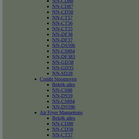
NN-CD88
NN-CD87
NN-CD58
NN-CT57
NN-CT56
NN-CT55
NN-DF38
NN-DF37
NN-DS596
NN-CS894
NN-DF383
NN-GD38
NN-GD35
NN-SD28
Combi Stoomoven
Bekijk alles
NN-CS88
NN-DS59
NN-CS894
NN-DS596
Air Fryer Magnetrons
Bekijk alles
NN-CD88
NN-CD58
NN-CT57