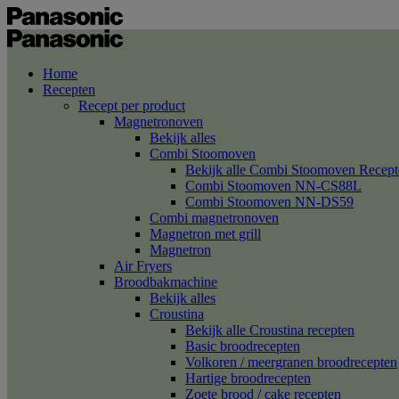
Home
Recepten
Recept per product
Magnetronoven
Bekijk alles
Combi Stoomoven
Bekijk alle Combi Stoomoven Recept
Combi Stoomoven NN-CS88L
Combi Stoomoven NN-DS59
Combi magnetronoven
Magnetron met grill
Magnetron
Air Fryers
Broodbakmachine
Bekijk alles
Croustina
Bekijk alle Croustina recepten
Basic broodrecepten
Volkoren / meergranen broodrecepten
Hartige broodrecepten
Zoete brood / cake recepten