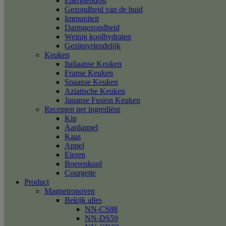
Energieboost
Gezondheid van de huid
Immuniteit
Darmgezondheid
Weinig koolhydraten
Gezinsvriendelijk
Keuken
Italiaanse Keuken
Franse Keuken
Spaanse Keuken
Aziatische Keuken
Japanse Fusion Keuken
Recepten per ingrediënt
Kip
Aardappel
Kaas
Appel
Eieren
Boerenkool
Courgette
Product
Magnetronoven
Bekijk alles
NN-CS88
NN-DS59