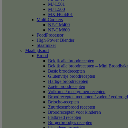
MJ-L501
MJ-L500
MX-HG4401
Multi-Cookers
NF-GM400
NF-GM600
FoodProcessor
High-Power Blender
Staafmixer
Maaltijdsoort
Brood
Bekijk alle broodrecepten
Bekijk alle broodrecepten – Mini Broodba
Basic broodrecepten
Glutenvrije broodrecepten
Hartige broodrecepten
Zoete broodrecepten
Volkoren / meergranen recepten
Broodrecepten met noten / zaden / gedroogd 
Brioche-recepten
Zuurdesembrood recepten
Broodrecepten voor kinderen
Flatbread recepten
Burgerbroodjes recepten
Pizzadeeg recepten