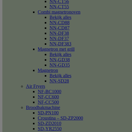
NN-CT56
NN-CT55
Combi magnetronoven
Bekijk alles
NN-CD88
NN-CD87
NN-DF38
NN-DF37
NN-DF383
Magnetron met grill
Bekijk alles
NN-GD38
NN-GD35
Magnetron
Bekijk alles
NN-SD28
Air Fryers
NF-BC1000
NF-CC600
NF-CC500
Broodbakmachine
SD-PN100
Croustina – SD-ZP2000
SD-ZD2010
SD-YR2550