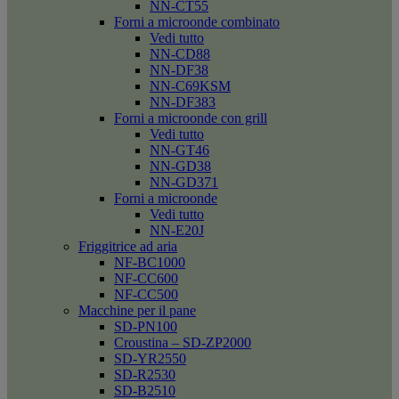
NN-CT55
Forni a microonde combinato
Vedi tutto
NN-CD88
NN-DF38
NN-C69KSM
NN-DF383
Forni a microonde con grill
Vedi tutto
NN-GT46
NN-GD38
NN-GD371
Forni a microonde
Vedi tutto
NN-E20J
Friggitrice ad aria
NF-BC1000
NF-CC600
NF-CC500
Macchine per il pane
SD-PN100
Croustina – SD-ZP2000
SD-YR2550
SD-R2530
SD-B2510