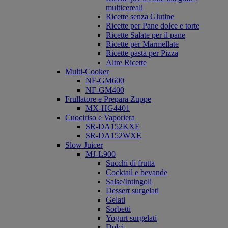
multicereali
Ricette senza Glutine
Ricette per Pane dolce e torte
Ricette Salate per il pane
Ricette per Marmellate
Ricette pasta per Pizza
Altre Ricette
Multi-Cooker
NF-GM600
NF-GM400
Frullatore e Prepara Zuppe
MX-HG4401
Cuociriso e Vaporiera
SR-DA152KXE
SR-DA152WXE
Slow Juicer
MJ-L900
Succhi di frutta
Cocktail e bevande
Salse/Intingoli
Dessert surgelati
Gelati
Sorbetti
Yogurt surgelati
Dolci