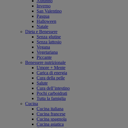
Autunno
Inverno
San Valentino
Pasqua
Halloween
Natale
Dieta e Benessere
Senza glutine
Senza lattosio
Vegana
Vegetariana
Piccante
Benessere nutrizionale
Umore + Mente
Carica di energia
Cura della pelle
Salute
Cura dell’intestino
Pochi carboidrati
Tutta la famiglia
Cucina
Cucina italiana
Cucina francese
Cucina spagnola
Cucina asiatica