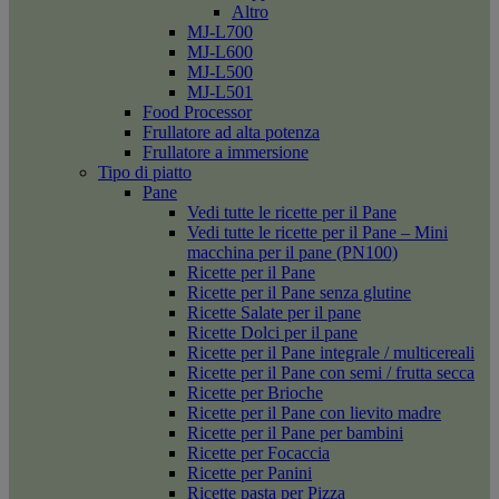
Altro
MJ-L700
MJ-L600
MJ-L500
MJ-L501
Food Processor
Frullatore ad alta potenza
Frullatore a immersione
Tipo di piatto
Pane
Vedi tutte le ricette per il Pane
Vedi tutte le ricette per il Pane – Mini
macchina per il pane (PN100)
Ricette per il Pane
Ricette per il Pane senza glutine
Ricette Salate per il pane
Ricette Dolci per il pane
Ricette per il Pane integrale / multicereali
Ricette per il Pane con semi / frutta secca
Ricette per Brioche
Ricette per il Pane con lievito madre
Ricette per il Pane per bambini
Ricette per Focaccia
Ricette per Panini
Ricette pasta per Pizza