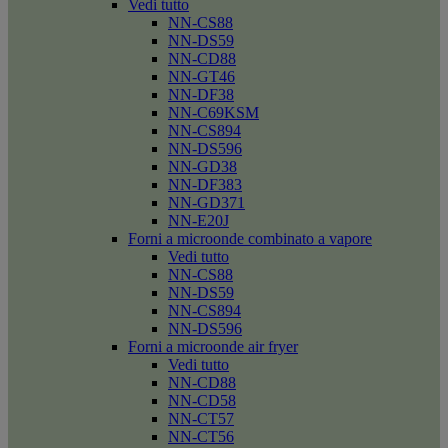
Vedi tutto
NN-CS88
NN-DS59
NN-CD88
NN-GT46
NN-DF38
NN-C69KSM
NN-CS894
NN-DS596
NN-GD38
NN-DF383
NN-GD371
NN-E20J
Forni a microonde combinato a vapore
Vedi tutto
NN-CS88
NN-DS59
NN-CS894
NN-DS596
Forni a microonde air fryer
Vedi tutto
NN-CD88
NN-CD58
NN-CT57
NN-CT56