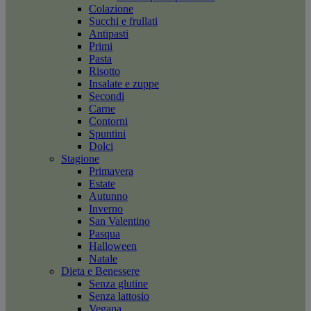
Colazione
Succhi e frullati
Antipasti
Primi
Pasta
Risotto
Insalate e zuppe
Secondi
Carne
Contorni
Spuntini
Dolci
Stagione
Primavera
Estate
Autunno
Inverno
San Valentino
Pasqua
Halloween
Natale
Dieta e Benessere
Senza glutine
Senza lattosio
Vegana