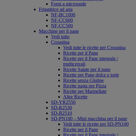
Forni a microonde
Friggitrice ad aria
NF-BC1000
NF-CC600
NF-CC500
Macchine per il pane
Vedi tutto
Croustina
Vedi tutte le ricette per Croustina
Ricette per il Pane
Ricette per il Pane integrale /
multicereali
Ricette Salate per il pane
Ricette per Pane dolce e torte
Ricette senza Glutine
Ricette pasta per Pizza
Ricette per Marmellate
Altre Ricette
SD-YR2550
SD-R2530
SD-B2510
SD-PN100 – Mini macchina per il pane
Vedi tutte le ricette per SD-PN100
Ricette per il Pane
Ricette per il Pane integrale /