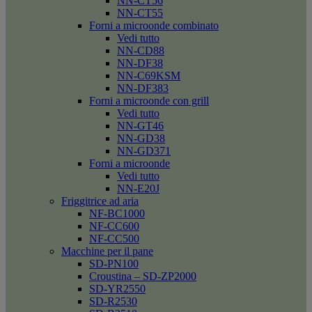
NN-CT56
NN-CT55
Forni a microonde combinato
Vedi tutto
NN-CD88
NN-DF38
NN-C69KSM
NN-DF383
Forni a microonde con grill
Vedi tutto
NN-GT46
NN-GD38
NN-GD371
Forni a microonde
Vedi tutto
NN-E20J
Friggitrice ad aria
NF-BC1000
NF-CC600
NF-CC500
Macchine per il pane
SD-PN100
Croustina – SD-ZP2000
SD-YR2550
SD-R2530