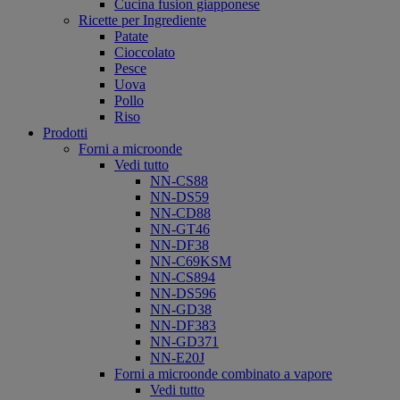
Cucina fusion giapponese
Ricette per Ingrediente
Patate
Cioccolato
Pesce
Uova
Pollo
Riso
Prodotti
Forni a microonde
Vedi tutto
NN-CS88
NN-DS59
NN-CD88
NN-GT46
NN-DF38
NN-C69KSM
NN-CS894
NN-DS596
NN-GD38
NN-DF383
NN-GD371
NN-E20J
Forni a microonde combinato a vapore
Vedi tutto