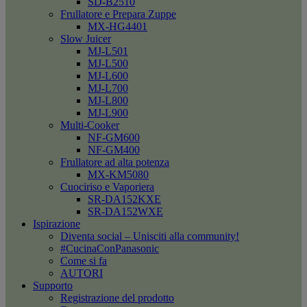
SD-B2510
Frullatore e Prepara Zuppe
MX-HG4401
Slow Juicer
MJ-L501
MJ-L500
MJ-L600
MJ-L700
MJ-L800
MJ-L900
Multi-Cooker
NF-GM600
NF-GM400
Frullatore ad alta potenza
MX-KM5080
Cuociriso e Vaporiera
SR-DA152KXE
SR-DA152WXE
Ispirazione
Diventa social – Unisciti alla community!
#CucinaConPanasonic
Come si fa
AUTORI
Supporto
Registrazione del prodotto