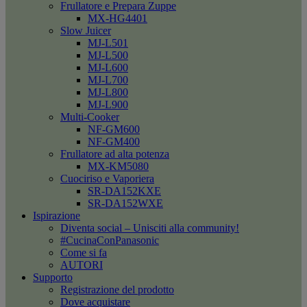
Frullatore e Prepara Zuppe
MX-HG4401
Slow Juicer
MJ-L501
MJ-L500
MJ-L600
MJ-L700
MJ-L800
MJ-L900
Multi-Cooker
NF-GM600
NF-GM400
Frullatore ad alta potenza
MX-KM5080
Cuociriso e Vaporiera
SR-DA152KXE
SR-DA152WXE
Ispirazione
Diventa social – Unisciti alla community!
#CucinaConPanasonic
Come si fa
AUTORI
Supporto
Registrazione del prodotto
Dove acquistare