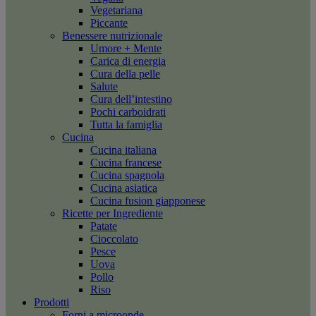
Vegetariana
Piccante
Benessere nutrizionale
Umore + Mente
Carica di energia
Cura della pelle
Salute
Cura dell’intestino
Pochi carboidrati
Tutta la famiglia
Cucina
Cucina italiana
Cucina francese
Cucina spagnola
Cucina asiatica
Cucina fusion giapponese
Ricette per Ingrediente
Patate
Cioccolato
Pesce
Uova
Pollo
Riso
Prodotti
Forni a microonde