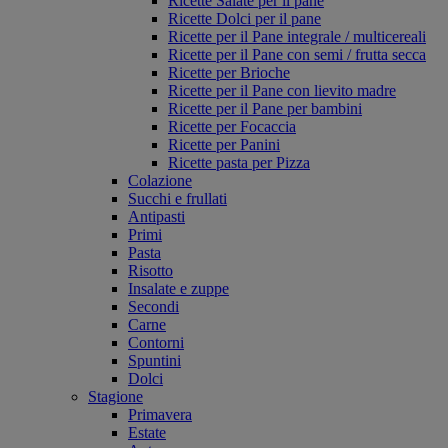
Ricette Salate per il pane
Ricette Dolci per il pane
Ricette per il Pane integrale / multicereali
Ricette per il Pane con semi / frutta secca
Ricette per Brioche
Ricette per il Pane con lievito madre
Ricette per il Pane per bambini
Ricette per Focaccia
Ricette per Panini
Ricette pasta per Pizza
Colazione
Succhi e frullati
Antipasti
Primi
Pasta
Risotto
Insalate e zuppe
Secondi
Carne
Contorni
Spuntini
Dolci
Stagione
Primavera
Estate