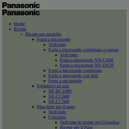
Home
Ricette
Ricette per prodotto
Forni a microonde
Vedi tutto
Forni a microonde combinato a vapore
Vedi tutto
Forni a microonde NN-CS88
Forni a microonde NN-DS59
Forni a microonde combinato
Forni a microonde con grill
Forni a microonde
Friggitrice ad aria
NF-BC1000
NF-CC600
NF-CC500
Macchine per il pane
Vedi tutto
Croustina
Vedi tutte le ricette per Croustina
Ricette per il Pane