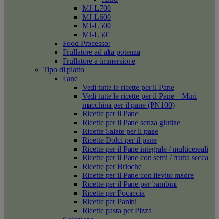
MJ-L700
MJ-L600
MJ-L500
MJ-L501
Food Processor
Frullatore ad alta potenza
Frullatore a immersione
Tipo di piatto
Pane
Vedi tutte le ricette per il Pane
Vedi tutte le ricette per il Pane – Mini
macchina per il pane (PN100)
Ricette per il Pane
Ricette per il Pane senza glutine
Ricette Salate per il pane
Ricette Dolci per il pane
Ricette per il Pane integrale / multicereali
Ricette per il Pane con semi / frutta secca
Ricette per Brioche
Ricette per il Pane con lievito madre
Ricette per il Pane per bambini
Ricette per Focaccia
Ricette per Panini
Ricette pasta per Pizza