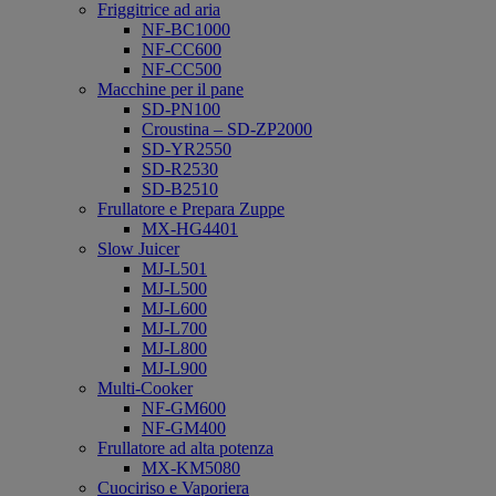
Friggitrice ad aria
NF-BC1000
NF-CC600
NF-CC500
Macchine per il pane
SD-PN100
Croustina – SD-ZP2000
SD-YR2550
SD-R2530
SD-B2510
Frullatore e Prepara Zuppe
MX-HG4401
Slow Juicer
MJ-L501
MJ-L500
MJ-L600
MJ-L700
MJ-L800
MJ-L900
Multi-Cooker
NF-GM600
NF-GM400
Frullatore ad alta potenza
MX-KM5080
Cuociriso e Vaporiera