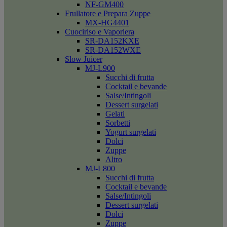
NF-GM400
Frullatore e Prepara Zuppe
MX-HG4401
Cuociriso e Vaporiera
SR-DA152KXE
SR-DA152WXE
Slow Juicer
MJ-L900
Succhi di frutta
Cocktail e bevande
Salse/Intingoli
Dessert surgelati
Gelati
Sorbetti
Yogurt surgelati
Dolci
Zuppe
Altro
MJ-L800
Succhi di frutta
Cocktail e bevande
Salse/Intingoli
Dessert surgelati
Dolci
Zuppe