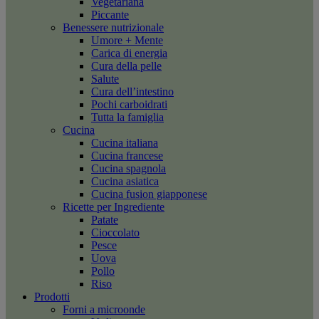
Vegetariana
Piccante
Benessere nutrizionale
Umore + Mente
Carica di energia
Cura della pelle
Salute
Cura dell’intestino
Pochi carboidrati
Tutta la famiglia
Cucina
Cucina italiana
Cucina francese
Cucina spagnola
Cucina asiatica
Cucina fusion giapponese
Ricette per Ingrediente
Patate
Cioccolato
Pesce
Uova
Pollo
Riso
Prodotti
Forni a microonde