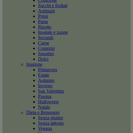
Colazione
Succhi e frullati
Antipasti
Primi
Pasta
Risotto
Insalate e zuppe
Secondi
Carne
Contorni
Spuntini
Dolci
Stagione
Primavera
Estate
Autunno
Inverno
San Valentino
Pasqua
Halloween
Natale
Dieta e Benessere
Senza glutine
Senza lattosio
Vegana