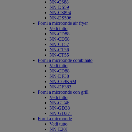
NN-CS88
NN-DS59
NN-CS894
NN-DS596
Forni a microonde air fryer
Vedi tutto
NN-CD88
NN-CD58
NN-CT57
NN-CT56
NN-CT55
Forni a microonde combinato
Vedi tutto
NN-CD88
NN-DF38
NN-C69KSM
NN-DF383
Forni a microonde con grill
Vedi tutto
NN-GT46
NN-GD38
NN-GD371
Forni a microonde
Vedi tutto
NN-E20J