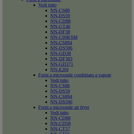
Vedi tutto
NN-CS88
NN-DS59
NN-CD88
NN-GT46
NN-DF38
NN-C69KSM
NN-CS894
NN-DS596
NN-GD38
NN-DF383
NN-GD371
NN-E20J
Forni a microonde combinato a vapore
Vedi tutto
NN-CS88
NN-DS59
NN-CS894
NN-DS596
Forni a microonde air fryer
Vedi tutto
NN-CD88
NN-CD58
NN-CT57