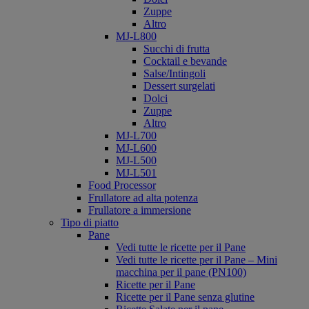
Zuppe
Altro
MJ-L800
Succhi di frutta
Cocktail e bevande
Salse/Intingoli
Dessert surgelati
Dolci
Zuppe
Altro
MJ-L700
MJ-L600
MJ-L500
MJ-L501
Food Processor
Frullatore ad alta potenza
Frullatore a immersione
Tipo di piatto
Pane
Vedi tutte le ricette per il Pane
Vedi tutte le ricette per il Pane – Mini
macchina per il pane (PN100)
Ricette per il Pane
Ricette per il Pane senza glutine