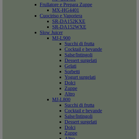
Frullatore e Prepara Zuppe
MX-HG4401
Cuociriso e Vaporiera
SR-DA152KXE
SR-DA152WXE
Slow Juicer
MJ-L900
Succhi di frutta
Cocktail e bevande
Salse/Intingoli
Dessert surgelati
Gelati
Sorbetti
Yogurt surgelati
Dolci
Zuppe
Altro
MJ-L800
Succhi di frutta
Cocktail e bevande
Salse/Intingoli
Dessert surgelati
Dolci
Zuppe
Altro