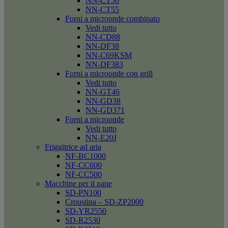
NN-CT56
NN-CT55
Forni a microonde combinato
Vedi tutto
NN-CD88
NN-DF38
NN-C69KSM
NN-DF383
Forni a microonde con grill
Vedi tutto
NN-GT46
NN-GD38
NN-GD371
Forni a microonde
Vedi tutto
NN-E20J
Friggitrice ad aria
NF-BC1000
NF-CC600
NF-CC500
Macchine per il pane
SD-PN100
Croustina – SD-ZP2000
SD-YR2550
SD-R2530