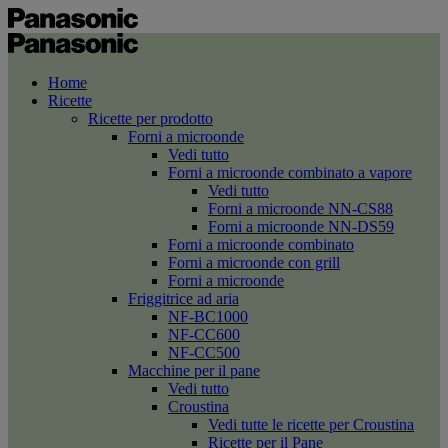
Home
Ricette
Ricette per prodotto
Forni a microonde
Vedi tutto
Forni a microonde combinato a vapore
Vedi tutto
Forni a microonde NN-CS88
Forni a microonde NN-DS59
Forni a microonde combinato
Forni a microonde con grill
Forni a microonde
Friggitrice ad aria
NF-BC1000
NF-CC600
NF-CC500
Macchine per il pane
Vedi tutto
Croustina
Vedi tutte le ricette per Croustina
Ricette per il Pane