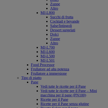
Zuppe
Altro
MJ-L800
Succhi di frutta
Cocktail e bevande
Salse/Intingoli
Dessert surgelati
Dolci
Zuppe
Altro
MJ-L700
MJ-L600
MJ-L500
MJ-L501
Food Processor
Frullatore ad alta potenza
Frullatore a immersione
Tipo di piatto
Pane
Vedi tutte le ricette per il Pane
Vedi tutte le ricette per il Pane – Mini
macchina per il pane (PN100)
Ricette per il Pane
Ricette per il Pane senza glutine