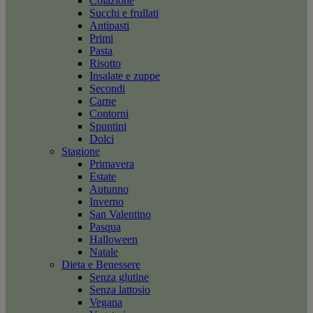
Colazione
Succhi e frullati
Antipasti
Primi
Pasta
Risotto
Insalate e zuppe
Secondi
Carne
Contorni
Spuntini
Dolci
Stagione
Primavera
Estate
Autunno
Inverno
San Valentino
Pasqua
Halloween
Natale
Dieta e Benessere
Senza glutine
Senza lattosio
Vegana