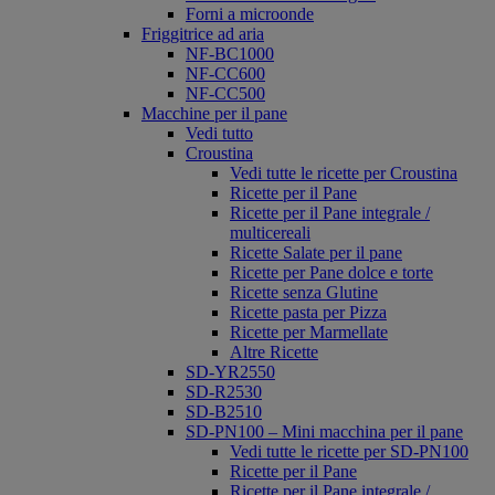
Forni a microonde
Friggitrice ad aria
NF-BC1000
NF-CC600
NF-CC500
Macchine per il pane
Vedi tutto
Croustina
Vedi tutte le ricette per Croustina
Ricette per il Pane
Ricette per il Pane integrale /
multicereali
Ricette Salate per il pane
Ricette per Pane dolce e torte
Ricette senza Glutine
Ricette pasta per Pizza
Ricette per Marmellate
Altre Ricette
SD-YR2550
SD-R2530
SD-B2510
SD-PN100 – Mini macchina per il pane
Vedi tutte le ricette per SD-PN100
Ricette per il Pane
Ricette per il Pane integrale /