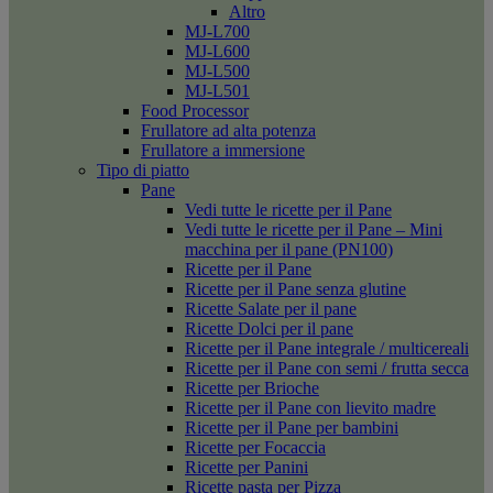
Altro
MJ-L700
MJ-L600
MJ-L500
MJ-L501
Food Processor
Frullatore ad alta potenza
Frullatore a immersione
Tipo di piatto
Pane
Vedi tutte le ricette per il Pane
Vedi tutte le ricette per il Pane – Mini
macchina per il pane (PN100)
Ricette per il Pane
Ricette per il Pane senza glutine
Ricette Salate per il pane
Ricette Dolci per il pane
Ricette per il Pane integrale / multicereali
Ricette per il Pane con semi / frutta secca
Ricette per Brioche
Ricette per il Pane con lievito madre
Ricette per il Pane per bambini
Ricette per Focaccia
Ricette per Panini
Ricette pasta per Pizza