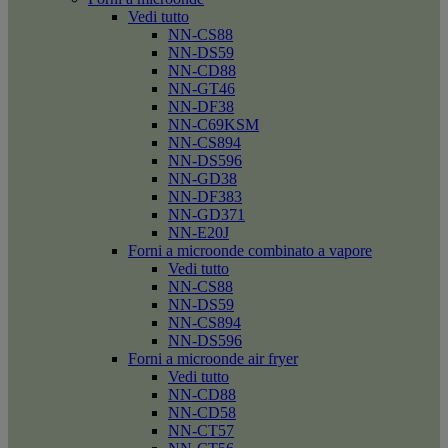
Vedi tutto
NN-CS88
NN-DS59
NN-CD88
NN-GT46
NN-DF38
NN-C69KSM
NN-CS894
NN-DS596
NN-GD38
NN-DF383
NN-GD371
NN-E20J
Forni a microonde combinato a vapore
Vedi tutto
NN-CS88
NN-DS59
NN-CS894
NN-DS596
Forni a microonde air fryer
Vedi tutto
NN-CD88
NN-CD58
NN-CT57