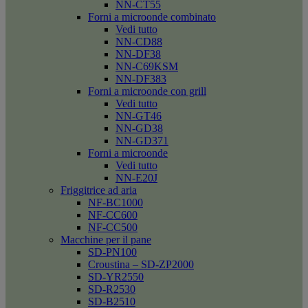
NN-CT55
Forni a microonde combinato
Vedi tutto
NN-CD88
NN-DF38
NN-C69KSM
NN-DF383
Forni a microonde con grill
Vedi tutto
NN-GT46
NN-GD38
NN-GD371
Forni a microonde
Vedi tutto
NN-E20J
Friggitrice ad aria
NF-BC1000
NF-CC600
NF-CC500
Macchine per il pane
SD-PN100
Croustina – SD-ZP2000
SD-YR2550
SD-R2530
SD-B2510