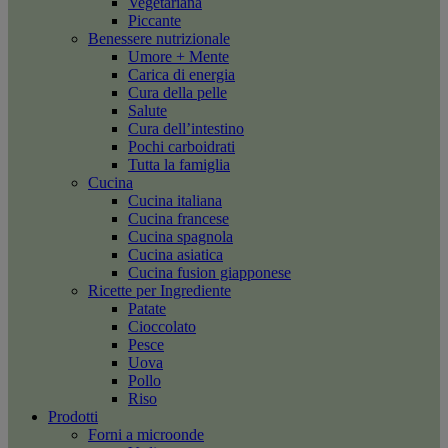
Vegetariana
Piccante
Benessere nutrizionale
Umore + Mente
Carica di energia
Cura della pelle
Salute
Cura dell’intestino
Pochi carboidrati
Tutta la famiglia
Cucina
Cucina italiana
Cucina francese
Cucina spagnola
Cucina asiatica
Cucina fusion giapponese
Ricette per Ingrediente
Patate
Cioccolato
Pesce
Uova
Pollo
Riso
Prodotti
Forni a microonde