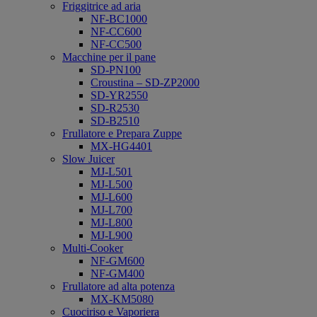
Friggitrice ad aria
NF-BC1000
NF-CC600
NF-CC500
Macchine per il pane
SD-PN100
Croustina – SD-ZP2000
SD-YR2550
SD-R2530
SD-B2510
Frullatore e Prepara Zuppe
MX-HG4401
Slow Juicer
MJ-L501
MJ-L500
MJ-L600
MJ-L700
MJ-L800
MJ-L900
Multi-Cooker
NF-GM600
NF-GM400
Frullatore ad alta potenza
MX-KM5080
Cuociriso e Vaporiera