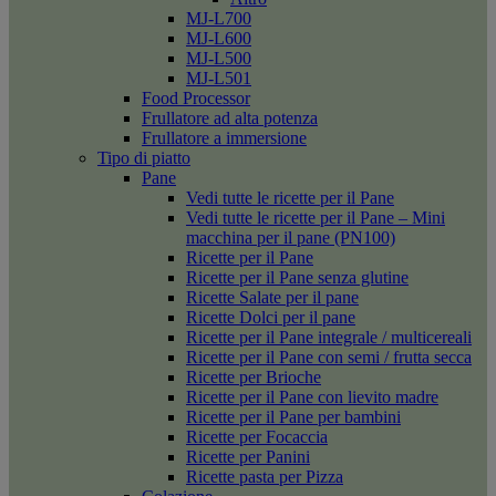
MJ-L700
MJ-L600
MJ-L500
MJ-L501
Food Processor
Frullatore ad alta potenza
Frullatore a immersione
Tipo di piatto
Pane
Vedi tutte le ricette per il Pane
Vedi tutte le ricette per il Pane – Mini
macchina per il pane (PN100)
Ricette per il Pane
Ricette per il Pane senza glutine
Ricette Salate per il pane
Ricette Dolci per il pane
Ricette per il Pane integrale / multicereali
Ricette per il Pane con semi / frutta secca
Ricette per Brioche
Ricette per il Pane con lievito madre
Ricette per il Pane per bambini
Ricette per Focaccia
Ricette per Panini
Ricette pasta per Pizza