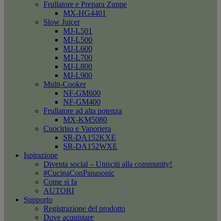
Frullatore e Prepara Zuppe
MX-HG4401
Slow Juicer
MJ-L501
MJ-L500
MJ-L600
MJ-L700
MJ-L800
MJ-L900
Multi-Cooker
NF-GM600
NF-GM400
Frullatore ad alta potenza
MX-KM5080
Cuociriso e Vaporiera
SR-DA152KXE
SR-DA152WXE
Ispirazione
Diventa social – Unisciti alla community!
#CucinaConPanasonic
Come si fa
AUTORI
Supporto
Registrazione del prodotto
Dove acquistare