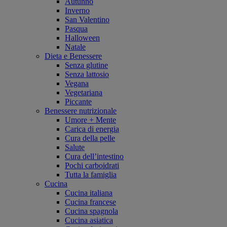
Autunno
Inverno
San Valentino
Pasqua
Halloween
Natale
Dieta e Benessere
Senza glutine
Senza lattosio
Vegana
Vegetariana
Piccante
Benessere nutrizionale
Umore + Mente
Carica di energia
Cura della pelle
Salute
Cura dell’intestino
Pochi carboidrati
Tutta la famiglia
Cucina
Cucina italiana
Cucina francese
Cucina spagnola
Cucina asiatica