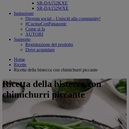
SR-DA152KXE
SR-DA152WXE
Ispirazione
Diventa social – Unisciti alla community!
#CucinaConPanasonic
Come si fa
AUTORI
Supporto
Registrazione del prodotto
Dove acquistare
Home
Ricette
Ricetta della bistecca con chimichurri piccante
Ricetta della bistecca con
chimichurri piccante