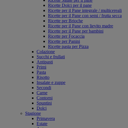
Ricette Salate per il pane
Ricette Dolci per il pane
Ricette per il Pane integrale / multicereali
Ricette per il Pane con semi / frutta secca
Ricette per Brioche
Ricette per il Pane con lievito madre
Ricette per il Pane per bambini
Ricette per Focaccia
Ricette per Panini
Ricette pasta per Pizza
Colazione
Succhi e frullati
Antipasti
Primi
Pasta
Risotto
Insalate e zuppe
Secondi
Carne
Contorni
Spuntini
Dolci
Stagione
Primavera
Estate