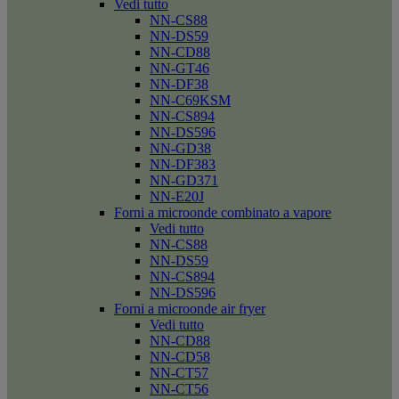
Vedi tutto
NN-CS88
NN-DS59
NN-CD88
NN-GT46
NN-DF38
NN-C69KSM
NN-CS894
NN-DS596
NN-GD38
NN-DF383
NN-GD371
NN-E20J
Forni a microonde combinato a vapore
Vedi tutto
NN-CS88
NN-DS59
NN-CS894
NN-DS596
Forni a microonde air fryer
Vedi tutto
NN-CD88
NN-CD58
NN-CT57
NN-CT56