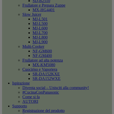
SD-B2510
Frullatore e Prepara Zuppe
MX-HG4401
Slow Juicer
MJ-L501
MJ-L500
MJ-L600
MJ-L700
MJ-L800
MJ-L900
Multi-Cooker
NF-GM600
NF-GM400
Frullatore ad alta potenza
MX-KM5080
Cuociriso e Vaporiera
SR-DA152KXE
SR-DA152WXE
Ispirazione
Diventa social – Unisciti alla community!
#CucinaConPanasonic
Come si fa
AUTORI
Supporto
Registrazione del prodotto