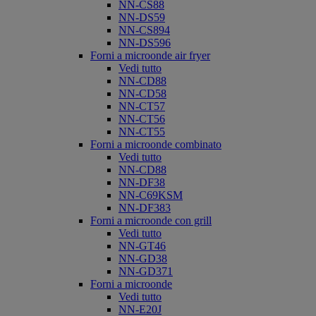
NN-CS88
NN-DS59
NN-CS894
NN-DS596
Forni a microonde air fryer
Vedi tutto
NN-CD88
NN-CD58
NN-CT57
NN-CT56
NN-CT55
Forni a microonde combinato
Vedi tutto
NN-CD88
NN-DF38
NN-C69KSM
NN-DF383
Forni a microonde con grill
Vedi tutto
NN-GT46
NN-GD38
NN-GD371
Forni a microonde
Vedi tutto
NN-E20J