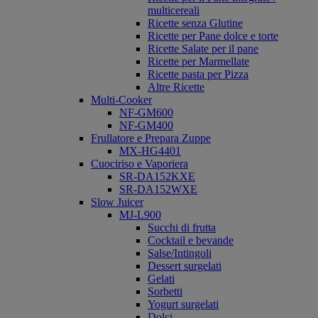
multicereali
Ricette senza Glutine
Ricette per Pane dolce e torte
Ricette Salate per il pane
Ricette per Marmellate
Ricette pasta per Pizza
Altre Ricette
Multi-Cooker
NF-GM600
NF-GM400
Frullatore e Prepara Zuppe
MX-HG4401
Cuociriso e Vaporiera
SR-DA152KXE
SR-DA152WXE
Slow Juicer
MJ-L900
Succhi di frutta
Cocktail e bevande
Salse/Intingoli
Dessert surgelati
Gelati
Sorbetti
Yogurt surgelati
Dolci