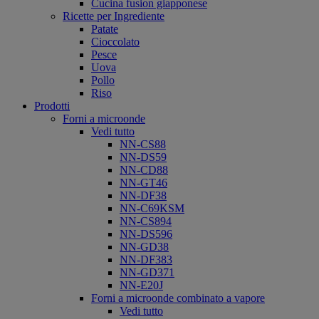
Cucina fusion giapponese
Ricette per Ingrediente
Patate
Cioccolato
Pesce
Uova
Pollo
Riso
Prodotti
Forni a microonde
Vedi tutto
NN-CS88
NN-DS59
NN-CD88
NN-GT46
NN-DF38
NN-C69KSM
NN-CS894
NN-DS596
NN-GD38
NN-DF383
NN-GD371
NN-E20J
Forni a microonde combinato a vapore
Vedi tutto