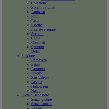
Colazione
Succhi e frullati
Antipasti
Primi
Pasta
Risotto
Insalate e zuppe
Secondi
Carne
Contorni
Spuntini
Dolci
Stagione
Primavera
Estate
Autunno
Inverno
San Valentino
Pasqua
Halloween
Natale
Dieta e Benessere
Senza glutine
Senza lattosio
Vegana