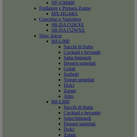
NF-GM400
Frullatore e Prepara Zuppe
MX-HG4401
Cuociriso e Vaporiera
SR-DA152KXE
SR-DA152WXE
Slow Juicer
MJ-L900
Succhi di frutta
Cocktail e bevande
Salse/Intingoli
Dessert surgelati
Gelati
Sorbetti
Yogurt surgelati
Dolci
Zuppe
Altro
MJ-L800
Succhi di frutta
Cocktail e bevande
Salse/Intingoli
Dessert surgelati
Dolci
Zuppe