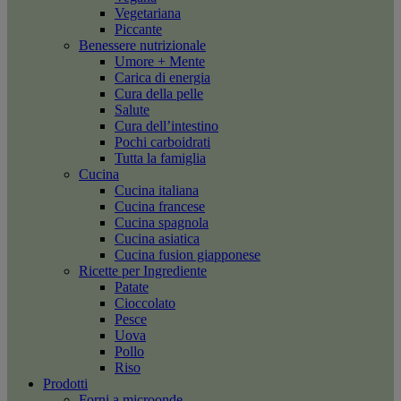
Vegetariana
Piccante
Benessere nutrizionale
Umore + Mente
Carica di energia
Cura della pelle
Salute
Cura dell’intestino
Pochi carboidrati
Tutta la famiglia
Cucina
Cucina italiana
Cucina francese
Cucina spagnola
Cucina asiatica
Cucina fusion giapponese
Ricette per Ingrediente
Patate
Cioccolato
Pesce
Uova
Pollo
Riso
Prodotti
Forni a microonde