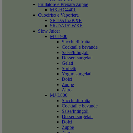
Frullatore e Prepara Zuppe
MX-HG4401
Cuociriso e Vaporiera
SR-DA152KXE
SR-DA152WXE
Slow Juicer
MJ-L900
Succhi di frutta
Cocktail e bevande
Salse/Intingoli
Dessert surgelati
Gelati
Sorbetti
Yogurt surgelati
Dolci
Zuppe
Altro
MJ-L800
Succhi di frutta
Cocktail e bevande
Salse/Intingoli
Dessert surgelati
Dolci
Zuppe
Altro