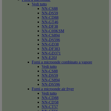
Vedi tutto
NN-CS88
NN-DS59
NN-CD88
NN-GT46
NN-DF38
NN-C69KSM
NN-CS894
NN-DS596
NN-GD38
NN-DF383
NN-GD371
NN-E20J
Forni a microonde combinato a vapore
Vedi tutto
NN-CS88
NN-DS59
NN-CS894
NN-DS596
Forni a microonde air fryer
Vedi tutto
NN-CD88
NN-CD58
NN-CT57