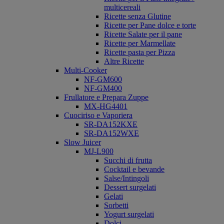
multicereali
Ricette senza Glutine
Ricette per Pane dolce e torte
Ricette Salate per il pane
Ricette per Marmellate
Ricette pasta per Pizza
Altre Ricette
Multi-Cooker
NF-GM600
NF-GM400
Frullatore e Prepara Zuppe
MX-HG4401
Cuociriso e Vaporiera
SR-DA152KXE
SR-DA152WXE
Slow Juicer
MJ-L900
Succhi di frutta
Cocktail e bevande
Salse/Intingoli
Dessert surgelati
Gelati
Sorbetti
Yogurt surgelati
Dolci