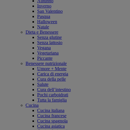
Autunno
Inverno
San Valentino
Pasqua
Halloween
Natale
Dieta e Benessere
Senza glutine
Senza lattosio
Vegana
Vegetariana
Piccante
Benessere nutrizionale
Umore + Mente
Carica di energia
Cura della pelle
Salute
Cura dell’intestino
Pochi carboidrati
Tutta la famiglia
Cucina
Cucina italiana
Cucina francese
Cucina spagnola
Cucina asiatica