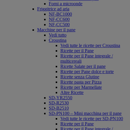
Forni a microonde
Friggitrice ad aria
NF-BC1000
NF-CC600
NF-CC500
Macchine per il pane
Vedi tutto
Croustina
Vedi tutte le ricette per Croustina
Ricette per il Pane
Ricette per il Pane integrale /
multicereali
Ricette Salate per il pane
Ricette per Pane dolce e torte
Ricette senza Glutine
Ricette pasta per Pizza
Ricette per Marmellate
Altre Ricette
SD-YR2550
SD-R2530
SD-B2510
SD-PN100 – Mini macchina per il pane
Vedi tutte le ricette per SD-PN100
Ricette per il Pane
Ricette per il Pane integrale /