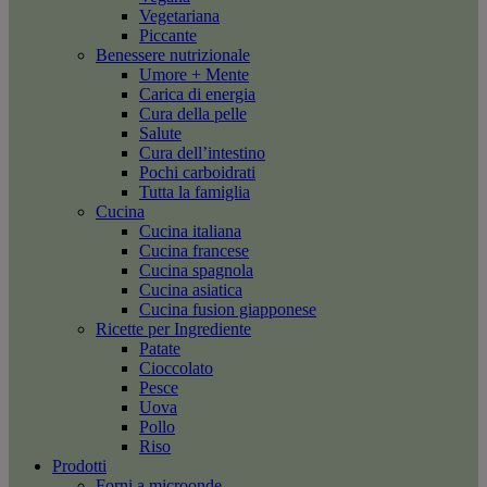
Vegetariana
Piccante
Benessere nutrizionale
Umore + Mente
Carica di energia
Cura della pelle
Salute
Cura dell’intestino
Pochi carboidrati
Tutta la famiglia
Cucina
Cucina italiana
Cucina francese
Cucina spagnola
Cucina asiatica
Cucina fusion giapponese
Ricette per Ingrediente
Patate
Cioccolato
Pesce
Uova
Pollo
Riso
Prodotti
Forni a microonde