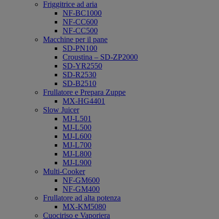
Friggitrice ad aria
NF-BC1000
NF-CC600
NF-CC500
Macchine per il pane
SD-PN100
Croustina – SD-ZP2000
SD-YR2550
SD-R2530
SD-B2510
Frullatore e Prepara Zuppe
MX-HG4401
Slow Juicer
MJ-L501
MJ-L500
MJ-L600
MJ-L700
MJ-L800
MJ-L900
Multi-Cooker
NF-GM600
NF-GM400
Frullatore ad alta potenza
MX-KM5080
Cuociriso e Vaporiera