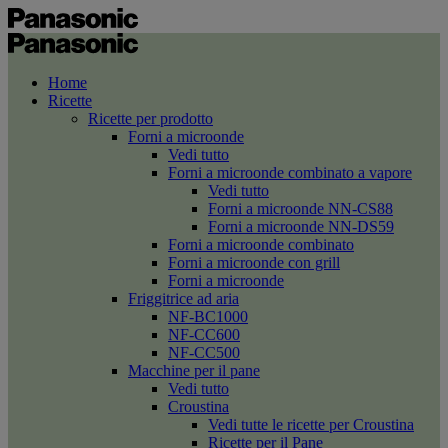
Home
Ricette
Ricette per prodotto
Forni a microonde
Vedi tutto
Forni a microonde combinato a vapore
Vedi tutto
Forni a microonde NN-CS88
Forni a microonde NN-DS59
Forni a microonde combinato
Forni a microonde con grill
Forni a microonde
Friggitrice ad aria
NF-BC1000
NF-CC600
NF-CC500
Macchine per il pane
Vedi tutto
Croustina
Vedi tutte le ricette per Croustina
Ricette per il Pane