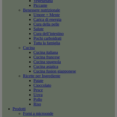
Vegetariana
Piccante
Benessere nutrizionale
Umore + Mente
Carica di energia
Cura della pelle
Salute
Cura dell’intestino
Pochi carboidrati
Tutta la famiglia
Cucina
Cucina italiana
Cucina francese
Cucina spagnola
Cucina asiatica
Cucina fusion giapponese
Ricette per Ingrediente
Patate
Cioccolato
Pesce
Uova
Pollo
Riso
Prodotti
Forni a microonde