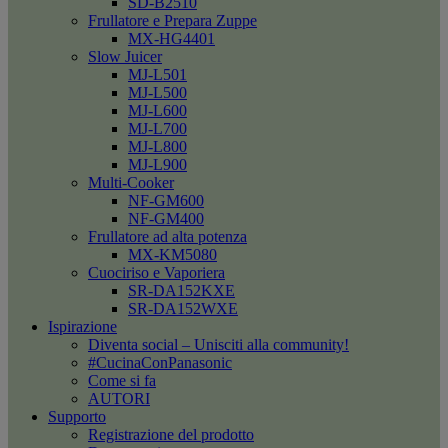
SD-B2510
Frullatore e Prepara Zuppe
MX-HG4401
Slow Juicer
MJ-L501
MJ-L500
MJ-L600
MJ-L700
MJ-L800
MJ-L900
Multi-Cooker
NF-GM600
NF-GM400
Frullatore ad alta potenza
MX-KM5080
Cuociriso e Vaporiera
SR-DA152KXE
SR-DA152WXE
Ispirazione
Diventa social – Unisciti alla community!
#CucinaConPanasonic
Come si fa
AUTORI
Supporto
Registrazione del prodotto