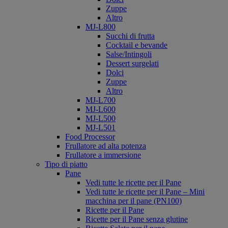
Zuppe
Altro
MJ-L800
Succhi di frutta
Cocktail e bevande
Salse/Intingoli
Dessert surgelati
Dolci
Zuppe
Altro
MJ-L700
MJ-L600
MJ-L500
MJ-L501
Food Processor
Frullatore ad alta potenza
Frullatore a immersione
Tipo di piatto
Pane
Vedi tutte le ricette per il Pane
Vedi tutte le ricette per il Pane – Mini
macchina per il pane (PN100)
Ricette per il Pane
Ricette per il Pane senza glutine