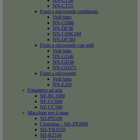
NN-CT56
NN-CT55
Forni a microonde combinato
Vedi tutto
NN-CD88
NN-DF38
NN-C69KSM
NN-DF383
Forni a microonde con grill
Vedi tutto
NN-GT46
NN-GD38
NN-GD371
Forni a microonde
Vedi tutto
NN-E20J
Friggitrice ad aria
NF-BC1000
NF-CC600
NF-CC500
Macchine per il pane
SD-PN100
Croustina – SD-ZP2000
SD-YR2550
SD-R2530