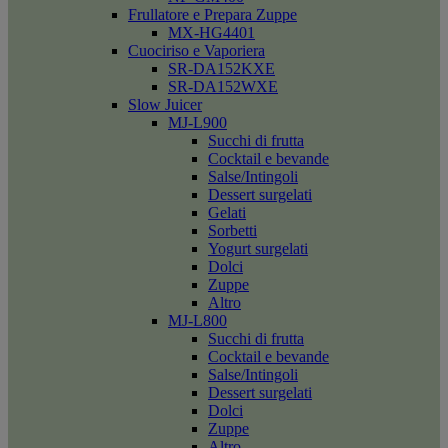
Frullatore e Prepara Zuppe
MX-HG4401
Cuociriso e Vaporiera
SR-DA152KXE
SR-DA152WXE
Slow Juicer
MJ-L900
Succhi di frutta
Cocktail e bevande
Salse/Intingoli
Dessert surgelati
Gelati
Sorbetti
Yogurt surgelati
Dolci
Zuppe
Altro
MJ-L800
Succhi di frutta
Cocktail e bevande
Salse/Intingoli
Dessert surgelati
Dolci
Zuppe
Altro