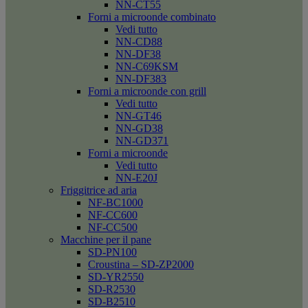
NN-CT55
Forni a microonde combinato
Vedi tutto
NN-CD88
NN-DF38
NN-C69KSM
NN-DF383
Forni a microonde con grill
Vedi tutto
NN-GT46
NN-GD38
NN-GD371
Forni a microonde
Vedi tutto
NN-E20J
Friggitrice ad aria
NF-BC1000
NF-CC600
NF-CC500
Macchine per il pane
SD-PN100
Croustina – SD-ZP2000
SD-YR2550
SD-R2530
SD-B2510