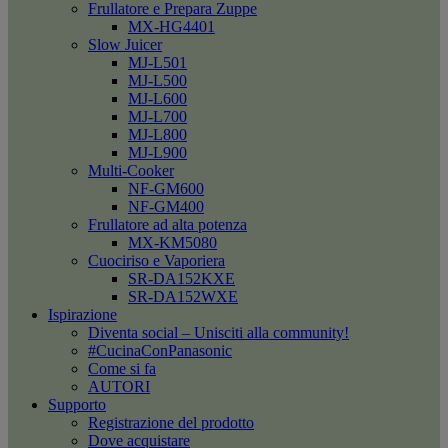
Frullatore e Prepara Zuppe
MX-HG4401
Slow Juicer
MJ-L501
MJ-L500
MJ-L600
MJ-L700
MJ-L800
MJ-L900
Multi-Cooker
NF-GM600
NF-GM400
Frullatore ad alta potenza
MX-KM5080
Cuociriso e Vaporiera
SR-DA152KXE
SR-DA152WXE
Ispirazione
Diventa social – Unisciti alla community!
#CucinaConPanasonic
Come si fa
AUTORI
Supporto
Registrazione del prodotto
Dove acquistare