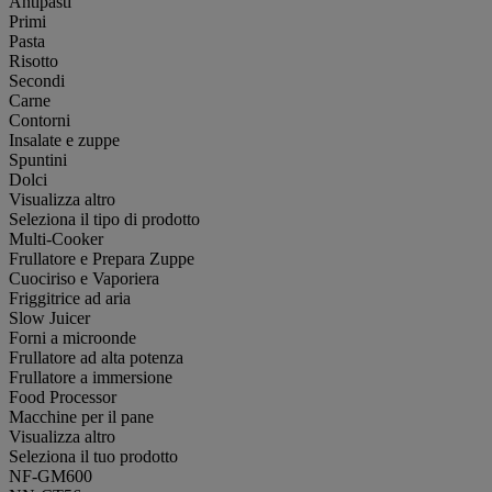
Antipasti
Primi
Pasta
Risotto
Secondi
Carne
Contorni
Insalate e zuppe
Spuntini
Dolci
Visualizza altro
Seleziona il tipo di prodotto
Multi-Cooker
Frullatore e Prepara Zuppe
Cuociriso e Vaporiera
Friggitrice ad aria
Slow Juicer
Forni a microonde
Frullatore ad alta potenza
Frullatore a immersione
Food Processor
Macchine per il pane
Visualizza altro
Seleziona il tuo prodotto
NF-GM600