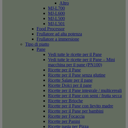
Altro
MJ-L700
MJ-L600
MJ-L500
MJ-L501
Food Processor
Frullatore ad alta potenza
Frullatore a immersione
Tipo di piatto
Pane
Vedi tutte le ricette per il Pane
Vedi tutte le ricette per il Pane – Mini
macchina per il pane (PN100)
Ricette per il Pane
Ricette per il Pane senza glutine
Ricette Salate per il pane
Ricette Dolci per il pane
Ricette per il Pane integrale / multicereali
Ricette per il Pane con semi / frutta secca
Ricette per Brioche
Ricette per il Pane con lievito madre
Ricette per il Pane per bambini
Ricette per Focaccia
Ricette per Panini
Ricette pasta per Pizza