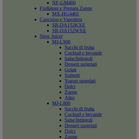
NF-GM400
Frullatore e Prepara Zuppe
MX-HG4401
Cuociriso e Vaporiera
SR-DA152KXE
SR-DA152WXE
Slow Juicer
MJ-L900
Succhi di frutta
Cocktail e bevande
Salse/Intingoli
Dessert surgelati
Gelati
Sorbetti
Yogurt surgelati
Dolci
Zuppe
Altro
MJ-L800
Succhi di frutta
Cocktail e bevande
Salse/Intingoli
Dessert surgelati
Dolci
Zuppe