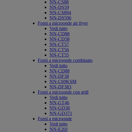
NN-CS88
NN-DS59
NN-CS894
NN-DS596
Forni a microonde air fryer
Vedi tutto
NN-CD88
NN-CD58
NN-CT57
NN-CT56
NN-CT55
Forni a microonde combinato
Vedi tutto
NN-CD88
NN-DF38
NN-C69KSM
NN-DF383
Forni a microonde con grill
Vedi tutto
NN-GT46
NN-GD38
NN-GD371
Forni a microonde
Vedi tutto
NN-E20J