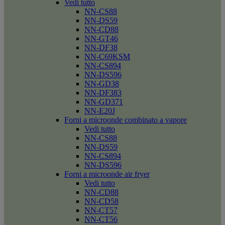
Vedi tutto
NN-CS88
NN-DS59
NN-CD88
NN-GT46
NN-DF38
NN-C69KSM
NN-CS894
NN-DS596
NN-GD38
NN-DF383
NN-GD371
NN-E20J
Forni a microonde combinato a vapore
Vedi tutto
NN-CS88
NN-DS59
NN-CS894
NN-DS596
Forni a microonde air fryer
Vedi tutto
NN-CD88
NN-CD58
NN-CT57
NN-CT56