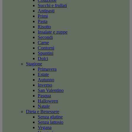
Colazione
Succhi e frullati
Antipasti
Primi
Pasta
Risotto
Insalate e zuppe
Secondi
Carne
Contorni
Spuntini
Dolci
Stagione
Primavera
Estate
Autunno
Inverno
San Valentino
Pasqua
Halloween
Natale
Dieta e Benessere
Senza glutine
Senza lattosio
Vegana