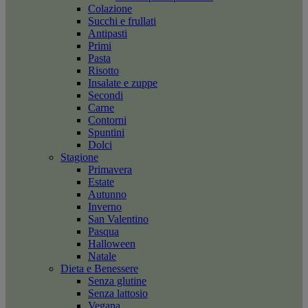
Colazione
Succhi e frullati
Antipasti
Primi
Pasta
Risotto
Insalate e zuppe
Secondi
Carne
Contorni
Spuntini
Dolci
Stagione
Primavera
Estate
Autunno
Inverno
San Valentino
Pasqua
Halloween
Natale
Dieta e Benessere
Senza glutine
Senza lattosio
Vegana