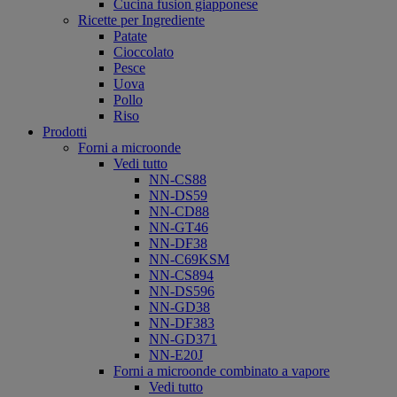
Cucina fusion giapponese
Ricette per Ingrediente
Patate
Cioccolato
Pesce
Uova
Pollo
Riso
Prodotti
Forni a microonde
Vedi tutto
NN-CS88
NN-DS59
NN-CD88
NN-GT46
NN-DF38
NN-C69KSM
NN-CS894
NN-DS596
NN-GD38
NN-DF383
NN-GD371
NN-E20J
Forni a microonde combinato a vapore
Vedi tutto