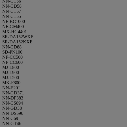
NN-CT56
NN-CD58
NN-CT57
NN-CT55
NF-BC1000
NF-GM400
MX-HG4401
SR-DA152WXE
SR-DA152KXE
NN-CD88
SD-PN100
NF-CC500
NF-CC600
MJ-L800
MJ-L900
MJ-L500
MK-F800
NN-E20J
NN-GD371
NN-DF383
NN-CS894
NN-GD38
NN-DS596
NN-C69
NN-GT46