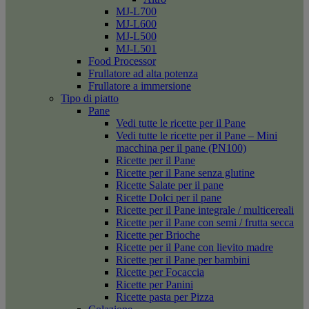
MJ-L700
MJ-L600
MJ-L500
MJ-L501
Food Processor
Frullatore ad alta potenza
Frullatore a immersione
Tipo di piatto
Pane
Vedi tutte le ricette per il Pane
Vedi tutte le ricette per il Pane – Mini
macchina per il pane (PN100)
Ricette per il Pane
Ricette per il Pane senza glutine
Ricette Salate per il pane
Ricette Dolci per il pane
Ricette per il Pane integrale / multicereali
Ricette per il Pane con semi / frutta secca
Ricette per Brioche
Ricette per il Pane con lievito madre
Ricette per il Pane per bambini
Ricette per Focaccia
Ricette per Panini
Ricette pasta per Pizza