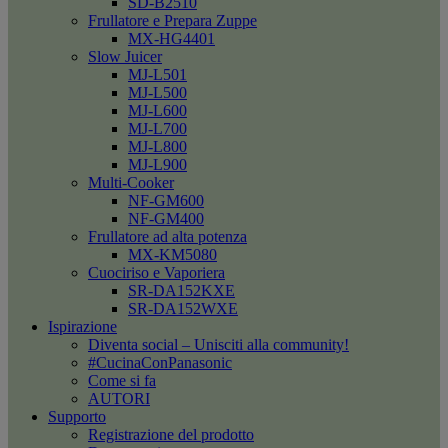
SD-B2510
Frullatore e Prepara Zuppe
MX-HG4401
Slow Juicer
MJ-L501
MJ-L500
MJ-L600
MJ-L700
MJ-L800
MJ-L900
Multi-Cooker
NF-GM600
NF-GM400
Frullatore ad alta potenza
MX-KM5080
Cuociriso e Vaporiera
SR-DA152KXE
SR-DA152WXE
Ispirazione
Diventa social – Unisciti alla community!
#CucinaConPanasonic
Come si fa
AUTORI
Supporto
Registrazione del prodotto