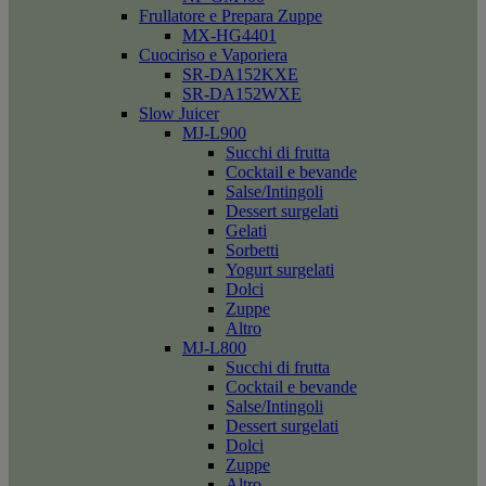
Frullatore e Prepara Zuppe
MX-HG4401
Cuociriso e Vaporiera
SR-DA152KXE
SR-DA152WXE
Slow Juicer
MJ-L900
Succhi di frutta
Cocktail e bevande
Salse/Intingoli
Dessert surgelati
Gelati
Sorbetti
Yogurt surgelati
Dolci
Zuppe
Altro
MJ-L800
Succhi di frutta
Cocktail e bevande
Salse/Intingoli
Dessert surgelati
Dolci
Zuppe
Altro