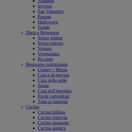
Autunno
Inverno
San Valentino
Pasqua
Halloween
Natale
Dieta e Benessere
Senza glutine
Senza lattosio
Vegana
Vegetariana
Piccante
Benessere nutrizionale
Umore + Mente
Carica di energia
Cura della pelle
Salute
Cura dell’intestino
Pochi carboidrati
Tutta la famiglia
Cucina
Cucina italiana
Cucina francese
Cucina spagnola
Cucina asiatica