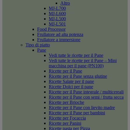
Altro
MJ-L700
MJ-L600
MJ-L500
MJ-L501
Food Processor
Frullatore ad alta potenza
Frullatore a immersione
Tipo di piatto
Pane
Vedi tutte le ricette per il Pane
Vedi tutte le ricette per il Pane – Mini
macchina per il pane (PN100)
Ricette per il Pane
Ricette per il Pane senza glutine
Ricette Salate per il pane
Ricette Dolci per il pane
Ricette per il Pane integrale / multicereali
Ricette per il Pane con semi / frutta secca
Ricette per Brioche
Ricette per il Pane con lievito madre
Ricette per il Pane per bambini
Ricette per Focaccia
Ricette per Panini
Ricette pasta per Pizza