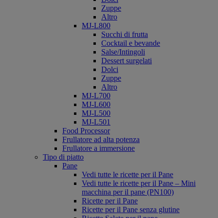
Zuppe
Altro
MJ-L800
Succhi di frutta
Cocktail e bevande
Salse/Intingoli
Dessert surgelati
Dolci
Zuppe
Altro
MJ-L700
MJ-L600
MJ-L500
MJ-L501
Food Processor
Frullatore ad alta potenza
Frullatore a immersione
Tipo di piatto
Pane
Vedi tutte le ricette per il Pane
Vedi tutte le ricette per il Pane – Mini
macchina per il pane (PN100)
Ricette per il Pane
Ricette per il Pane senza glutine