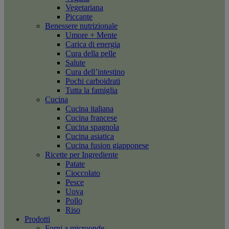
Vegetariana
Piccante
Benessere nutrizionale
Umore + Mente
Carica di energia
Cura della pelle
Salute
Cura dell’intestino
Pochi carboidrati
Tutta la famiglia
Cucina
Cucina italiana
Cucina francese
Cucina spagnola
Cucina asiatica
Cucina fusion giapponese
Ricette per Ingrediente
Patate
Cioccolato
Pesce
Uova
Pollo
Riso
Prodotti
Forni a microonde