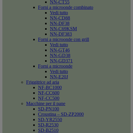
NN-CT55
Forni a microonde combinato
Vedi tutto
NN-CD88
NN-DF38
NN-C69KSM
NN-DF383
Forni a microonde con grill
Vedi tutto
NN-GT46
NN-GD38
NN-GD371
Forni a microonde
Vedi tutto
NN-E20J
Friggitrice ad aria
NF-BC1000
NF-CC600
NF-CC500
Macchine per il pane
SD-PN100
Croustina – SD-ZP2000
SD-YR2550
SD-R2530
SD-B2510