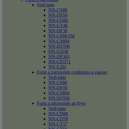
Vedi tutto
NN-CS88
NN-DS59
NN-CD88
NN-GT46
NN-DF38
NN-C69KSM
NN-CS894
NN-DS596
NN-GD38
NN-DF383
NN-GD371
NN-E20J
Forni a microonde combinato a vapore
Vedi tutto
NN-CS88
NN-DS59
NN-CS894
NN-DS596
Forni a microonde air fryer
Vedi tutto
NN-CD88
NN-CD58
NN-CT57