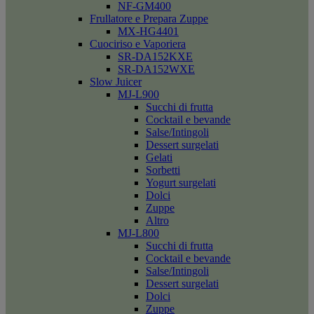
NF-GM400
Frullatore e Prepara Zuppe
MX-HG4401
Cuociriso e Vaporiera
SR-DA152KXE
SR-DA152WXE
Slow Juicer
MJ-L900
Succhi di frutta
Cocktail e bevande
Salse/Intingoli
Dessert surgelati
Gelati
Sorbetti
Yogurt surgelati
Dolci
Zuppe
Altro
MJ-L800
Succhi di frutta
Cocktail e bevande
Salse/Intingoli
Dessert surgelati
Dolci
Zuppe