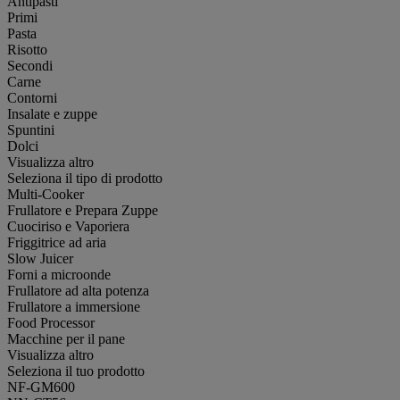
Antipasti
Primi
Pasta
Risotto
Secondi
Carne
Contorni
Insalate e zuppe
Spuntini
Dolci
Visualizza altro
Seleziona il tipo di prodotto
Multi-Cooker
Frullatore e Prepara Zuppe
Cuociriso e Vaporiera
Friggitrice ad aria
Slow Juicer
Forni a microonde
Frullatore ad alta potenza
Frullatore a immersione
Food Processor
Macchine per il pane
Visualizza altro
Seleziona il tuo prodotto
NF-GM600