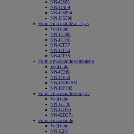
NN-CS88
NN-DS59
NN-CS894
NN-DS596
Forni a microonde air fryer
Vedi tutto
NN-CD88
NN-CD58
NN-CT57
NN-CT56
NN-CT55
Forni a microonde combinato
Vedi tutto
NN-CD88
NN-DF38
NN-C69KSM
NN-DF383
Forni a microonde con grill
Vedi tutto
NN-GT46
NN-GD38
NN-GD371
Forni a microonde
Vedi tutto
NN-E20J