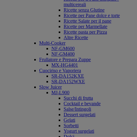
multicereali
Ricette senza Glutine
Ricette per Pane dolce e torte
Ricette Salate per il pane
Ricette per Marmellate
Ricette pasta per Pizza
Altre Ricette
Multi-Cooker
NF-GM600
NF-GM400
Frullatore e Prepara Zuppe
MX-HG4401
Cuociriso e Vaporiera
SR-DA152KXE
SR-DA152WXE
Slow Juicer
MJ-L900
Succhi di frutta
Cocktail e bevande
Salse/Intingoli
Dessert surgelati
Gelati
Sorbetti
Yogurt surgelati
Dolci