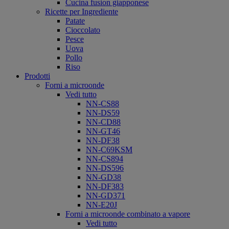
Cucina fusion giapponese
Ricette per Ingrediente
Patate
Cioccolato
Pesce
Uova
Pollo
Riso
Prodotti
Forni a microonde
Vedi tutto
NN-CS88
NN-DS59
NN-CD88
NN-GT46
NN-DF38
NN-C69KSM
NN-CS894
NN-DS596
NN-GD38
NN-DF383
NN-GD371
NN-E20J
Forni a microonde combinato a vapore
Vedi tutto