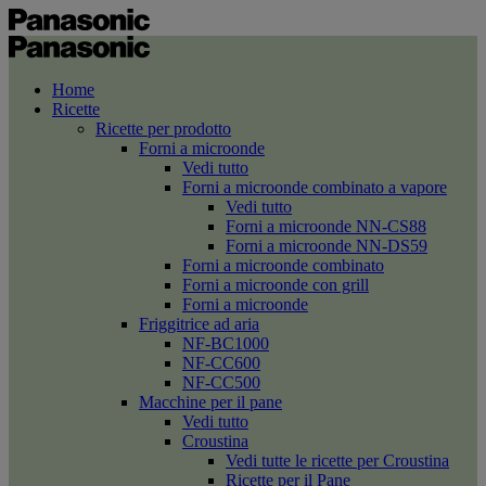
Home
Ricette
Ricette per prodotto
Forni a microonde
Vedi tutto
Forni a microonde combinato a vapore
Vedi tutto
Forni a microonde NN-CS88
Forni a microonde NN-DS59
Forni a microonde combinato
Forni a microonde con grill
Forni a microonde
Friggitrice ad aria
NF-BC1000
NF-CC600
NF-CC500
Macchine per il pane
Vedi tutto
Croustina
Vedi tutte le ricette per Croustina
Ricette per il Pane