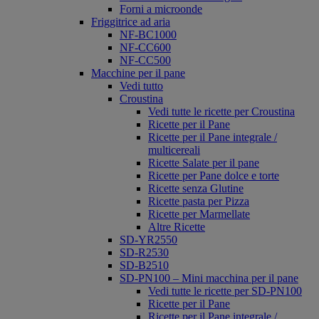
Forni a microonde
Friggitrice ad aria
NF-BC1000
NF-CC600
NF-CC500
Macchine per il pane
Vedi tutto
Croustina
Vedi tutte le ricette per Croustina
Ricette per il Pane
Ricette per il Pane integrale /
multicereali
Ricette Salate per il pane
Ricette per Pane dolce e torte
Ricette senza Glutine
Ricette pasta per Pizza
Ricette per Marmellate
Altre Ricette
SD-YR2550
SD-R2530
SD-B2510
SD-PN100 – Mini macchina per il pane
Vedi tutte le ricette per SD-PN100
Ricette per il Pane
Ricette per il Pane integrale /