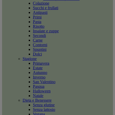
Colazione
Succhi e frullati
Antipasti
Primi
Pasta
Risotto
Insalate e zuppe
Secondi
Carne
Contorni
Spuntini
Dolci
Stagione
Primavera
Estate
Autunno
Inverno
San Valentino
Pasqua
Halloween
Natale
Dieta e Benessere
Senza glutine
Senza lattosio
Vegana