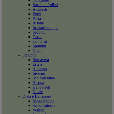
Colazione
Succhi e frullati
Antipasti
Primi
Pasta
Risotto
Insalate e zuppe
Secondi
Carne
Contorni
Spuntini
Dolci
Stagione
Primavera
Estate
Autunno
Inverno
San Valentino
Pasqua
Halloween
Natale
Dieta e Benessere
Senza glutine
Senza lattosio
Vegana