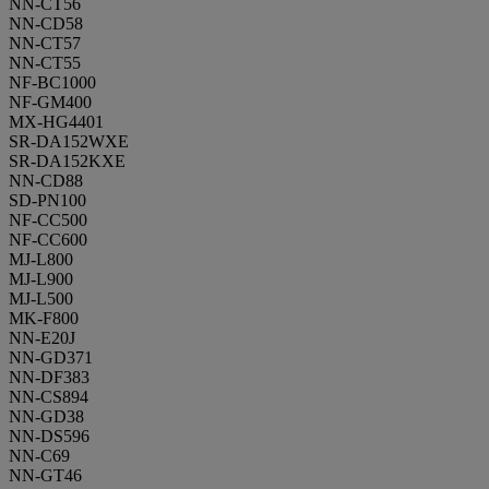
NN-CT56
NN-CD58
NN-CT57
NN-CT55
NF-BC1000
NF-GM400
MX-HG4401
SR-DA152WXE
SR-DA152KXE
NN-CD88
SD-PN100
NF-CC500
NF-CC600
MJ-L800
MJ-L900
MJ-L500
MK-F800
NN-E20J
NN-GD371
NN-DF383
NN-CS894
NN-GD38
NN-DS596
NN-C69
NN-GT46