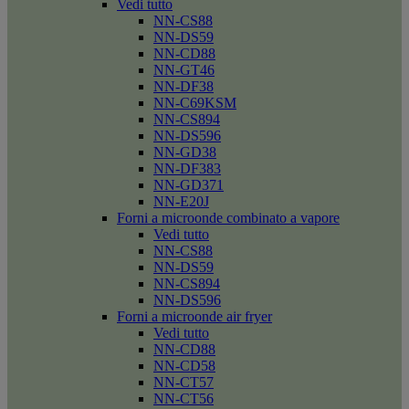
Vedi tutto
NN-CS88
NN-DS59
NN-CD88
NN-GT46
NN-DF38
NN-C69KSM
NN-CS894
NN-DS596
NN-GD38
NN-DF383
NN-GD371
NN-E20J
Forni a microonde combinato a vapore
Vedi tutto
NN-CS88
NN-DS59
NN-CS894
NN-DS596
Forni a microonde air fryer
Vedi tutto
NN-CD88
NN-CD58
NN-CT57
NN-CT56