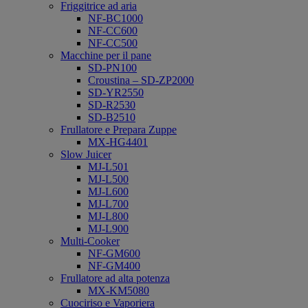
Friggitrice ad aria
NF-BC1000
NF-CC600
NF-CC500
Macchine per il pane
SD-PN100
Croustina – SD-ZP2000
SD-YR2550
SD-R2530
SD-B2510
Frullatore e Prepara Zuppe
MX-HG4401
Slow Juicer
MJ-L501
MJ-L500
MJ-L600
MJ-L700
MJ-L800
MJ-L900
Multi-Cooker
NF-GM600
NF-GM400
Frullatore ad alta potenza
MX-KM5080
Cuociriso e Vaporiera