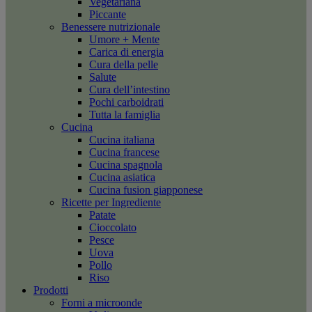
Vegetariana
Piccante
Benessere nutrizionale
Umore + Mente
Carica di energia
Cura della pelle
Salute
Cura dell’intestino
Pochi carboidrati
Tutta la famiglia
Cucina
Cucina italiana
Cucina francese
Cucina spagnola
Cucina asiatica
Cucina fusion giapponese
Ricette per Ingrediente
Patate
Cioccolato
Pesce
Uova
Pollo
Riso
Prodotti
Forni a microonde