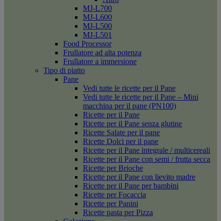
MJ-L700
MJ-L600
MJ-L500
MJ-L501
Food Processor
Frullatore ad alta potenza
Frullatore a immersione
Tipo di piatto
Pane
Vedi tutte le ricette per il Pane
Vedi tutte le ricette per il Pane – Mini
macchina per il pane (PN100)
Ricette per il Pane
Ricette per il Pane senza glutine
Ricette Salate per il pane
Ricette Dolci per il pane
Ricette per il Pane integrale / multicereali
Ricette per il Pane con semi / frutta secca
Ricette per Brioche
Ricette per il Pane con lievito madre
Ricette per il Pane per bambini
Ricette per Focaccia
Ricette per Panini
Ricette pasta per Pizza