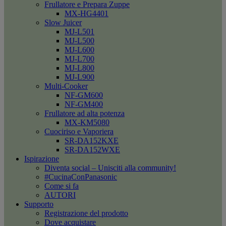
Frullatore e Prepara Zuppe
MX-HG4401
Slow Juicer
MJ-L501
MJ-L500
MJ-L600
MJ-L700
MJ-L800
MJ-L900
Multi-Cooker
NF-GM600
NF-GM400
Frullatore ad alta potenza
MX-KM5080
Cuociriso e Vaporiera
SR-DA152KXE
SR-DA152WXE
Ispirazione
Diventa social – Unisciti alla community!
#CucinaConPanasonic
Come si fa
AUTORI
Supporto
Registrazione del prodotto
Dove acquistare