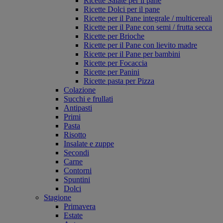
Ricette Salate per il pane
Ricette Dolci per il pane
Ricette per il Pane integrale / multicereali
Ricette per il Pane con semi / frutta secca
Ricette per Brioche
Ricette per il Pane con lievito madre
Ricette per il Pane per bambini
Ricette per Focaccia
Ricette per Panini
Ricette pasta per Pizza
Colazione
Succhi e frullati
Antipasti
Primi
Pasta
Risotto
Insalate e zuppe
Secondi
Carne
Contorni
Spuntini
Dolci
Stagione
Primavera
Estate