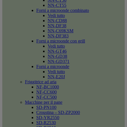
NN-CT56
NN-CT55
Forni a microonde combinato
Vedi tutto
NN-CD88
NN-DF38
NN-C69KSM
NN-DF383
Forni a microonde con grill
Vedi tutto
NN-GT46
NN-GD38
NN-GD371
Forni a microonde
Vedi tutto
NN-E20J
Friggitrice ad aria
NF-BC1000
NF-CC600
NF-CC500
Macchine per il pane
SD-PN100
Croustina – SD-ZP2000
SD-YR2550
SD-R2530