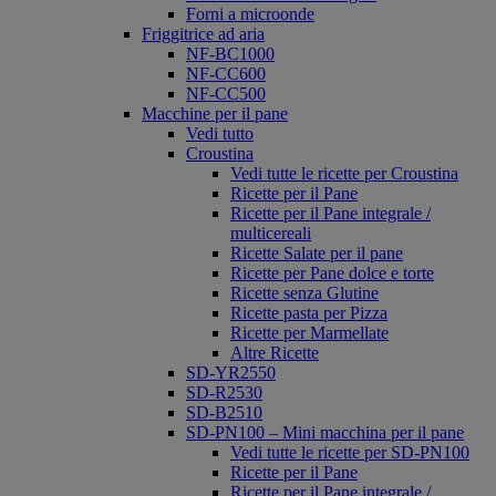
Forni a microonde
Friggitrice ad aria
NF-BC1000
NF-CC600
NF-CC500
Macchine per il pane
Vedi tutto
Croustina
Vedi tutte le ricette per Croustina
Ricette per il Pane
Ricette per il Pane integrale /
multicereali
Ricette Salate per il pane
Ricette per Pane dolce e torte
Ricette senza Glutine
Ricette pasta per Pizza
Ricette per Marmellate
Altre Ricette
SD-YR2550
SD-R2530
SD-B2510
SD-PN100 – Mini macchina per il pane
Vedi tutte le ricette per SD-PN100
Ricette per il Pane
Ricette per il Pane integrale /