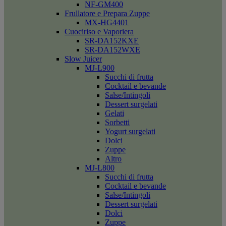
NF-GM400
Frullatore e Prepara Zuppe
MX-HG4401
Cuociriso e Vaporiera
SR-DA152KXE
SR-DA152WXE
Slow Juicer
MJ-L900
Succhi di frutta
Cocktail e bevande
Salse/Intingoli
Dessert surgelati
Gelati
Sorbetti
Yogurt surgelati
Dolci
Zuppe
Altro
MJ-L800
Succhi di frutta
Cocktail e bevande
Salse/Intingoli
Dessert surgelati
Dolci
Zuppe