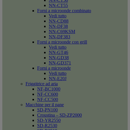
NN-CT56
NN-CT55
Forni a microonde combinato
Vedi tutto
NN-CD88
NN-DF38
NN-C69KSM
NN-DF383
Forni a microonde con grill
Vedi tutto
NN-GT46
NN-GD38
NN-GD371
Forni a microonde
Vedi tutto
NN-E20J
Friggitrice ad aria
NF-BC1000
NF-CC600
NF-CC500
Macchine per il pane
SD-PN100
Croustina – SD-ZP2000
SD-YR2550
SD-R2530