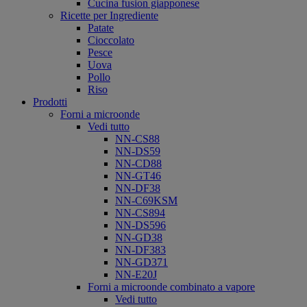
Cucina fusion giapponese
Ricette per Ingrediente
Patate
Cioccolato
Pesce
Uova
Pollo
Riso
Prodotti
Forni a microonde
Vedi tutto
NN-CS88
NN-DS59
NN-CD88
NN-GT46
NN-DF38
NN-C69KSM
NN-CS894
NN-DS596
NN-GD38
NN-DF383
NN-GD371
NN-E20J
Forni a microonde combinato a vapore
Vedi tutto