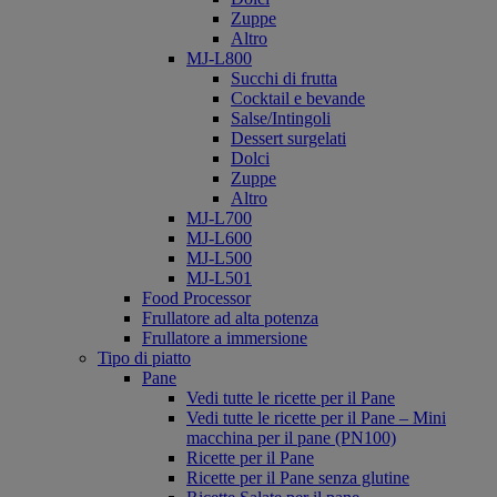
Zuppe
Altro
MJ-L800
Succhi di frutta
Cocktail e bevande
Salse/Intingoli
Dessert surgelati
Dolci
Zuppe
Altro
MJ-L700
MJ-L600
MJ-L500
MJ-L501
Food Processor
Frullatore ad alta potenza
Frullatore a immersione
Tipo di piatto
Pane
Vedi tutte le ricette per il Pane
Vedi tutte le ricette per il Pane – Mini
macchina per il pane (PN100)
Ricette per il Pane
Ricette per il Pane senza glutine