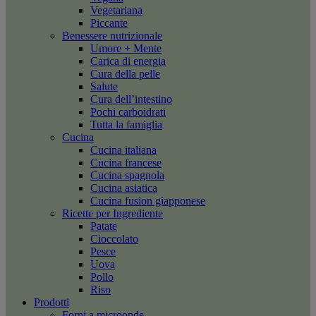
Vegetariana
Piccante
Benessere nutrizionale
Umore + Mente
Carica di energia
Cura della pelle
Salute
Cura dell’intestino
Pochi carboidrati
Tutta la famiglia
Cucina
Cucina italiana
Cucina francese
Cucina spagnola
Cucina asiatica
Cucina fusion giapponese
Ricette per Ingrediente
Patate
Cioccolato
Pesce
Uova
Pollo
Riso
Prodotti
Forni a microonde