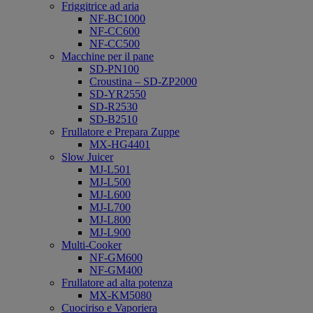
Friggitrice ad aria
NF-BC1000
NF-CC600
NF-CC500
Macchine per il pane
SD-PN100
Croustina – SD-ZP2000
SD-YR2550
SD-R2530
SD-B2510
Frullatore e Prepara Zuppe
MX-HG4401
Slow Juicer
MJ-L501
MJ-L500
MJ-L600
MJ-L700
MJ-L800
MJ-L900
Multi-Cooker
NF-GM600
NF-GM400
Frullatore ad alta potenza
MX-KM5080
Cuociriso e Vaporiera