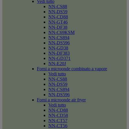
Vedi tutto
NN-CS88
NN-DS59
NN-CD88
NN-GT46
NN-DF38
NN-C69KSM
NN-CS894
NN-DS596
NN-GD38
NN-DF383
NN-GD371
NN-E20J
Forni a microonde combinato a vapore
Vedi tutto
NN-CS88
NN-DS59
NN-CS894
NN-DS596
Forni a microonde air fryer
Vedi tutto
NN-CD88
NN-CD58
NN-CT57
NN-CT56