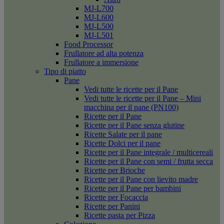
MJ-L700
MJ-L600
MJ-L500
MJ-L501
Food Processor
Frullatore ad alta potenza
Frullatore a immersione
Tipo di piatto
Pane
Vedi tutte le ricette per il Pane
Vedi tutte le ricette per il Pane – Mini
macchina per il pane (PN100)
Ricette per il Pane
Ricette per il Pane senza glutine
Ricette Salate per il pane
Ricette Dolci per il pane
Ricette per il Pane integrale / multicereali
Ricette per il Pane con semi / frutta secca
Ricette per Brioche
Ricette per il Pane con lievito madre
Ricette per il Pane per bambini
Ricette per Focaccia
Ricette per Panini
Ricette pasta per Pizza