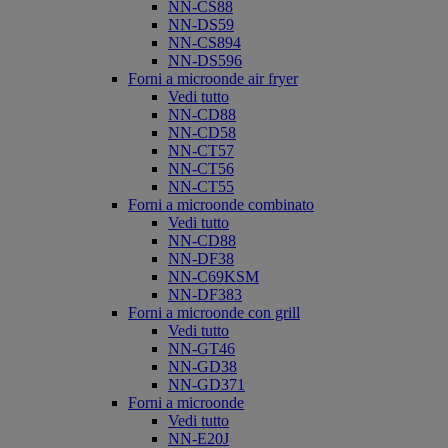
NN-CS88
NN-DS59
NN-CS894
NN-DS596
Forni a microonde air fryer
Vedi tutto
NN-CD88
NN-CD58
NN-CT57
NN-CT56
NN-CT55
Forni a microonde combinato
Vedi tutto
NN-CD88
NN-DF38
NN-C69KSM
NN-DF383
Forni a microonde con grill
Vedi tutto
NN-GT46
NN-GD38
NN-GD371
Forni a microonde
Vedi tutto
NN-E20J