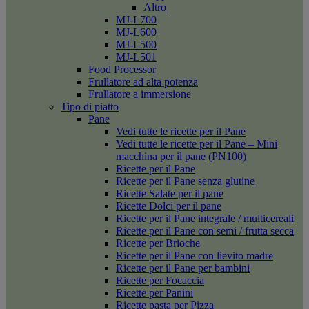
Altro
MJ-L700
MJ-L600
MJ-L500
MJ-L501
Food Processor
Frullatore ad alta potenza
Frullatore a immersione
Tipo di piatto
Pane
Vedi tutte le ricette per il Pane
Vedi tutte le ricette per il Pane – Mini
macchina per il pane (PN100)
Ricette per il Pane
Ricette per il Pane senza glutine
Ricette Salate per il pane
Ricette Dolci per il pane
Ricette per il Pane integrale / multicereali
Ricette per il Pane con semi / frutta secca
Ricette per Brioche
Ricette per il Pane con lievito madre
Ricette per il Pane per bambini
Ricette per Focaccia
Ricette per Panini
Ricette pasta per Pizza