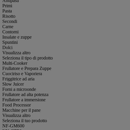
Antipasti
Primi
Pasta
Risotto
Secondi
Carne
Contorni
Insalate e zuppe
Spuntini
Dolci
Visualizza altro
Seleziona il tipo di prodotto
Multi-Cooker
Frullatore e Prepara Zuppe
Cuociriso e Vaporiera
Friggitrice ad aria
Slow Juicer
Forni a microonde
Frullatore ad alta potenza
Frullatore a immersione
Food Processor
Macchine per il pane
Visualizza altro
Seleziona il tuo prodotto
NF-GM600