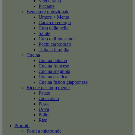
Vegetariana
Piccante
Benessere nutrizionale
Umore + Mente
Carica di energia
Cura della pelle
Salute
Cura dell’intestino
Pochi carboidrati
Tutta la famiglia
Cucina
Cucina italiana
Cucina francese
Cucina spagnola
Cucina asiatica
Cucina fusion giapponese
Ricette per Ingrediente
Patate
Cioccolato
Pesce
Uova
Pollo
Riso
Prodotti
Forni a microonde