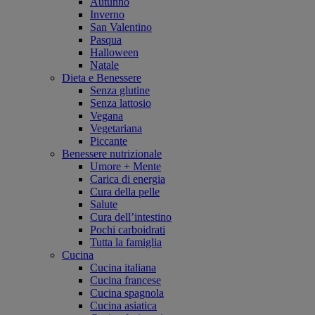
Autunno
Inverno
San Valentino
Pasqua
Halloween
Natale
Dieta e Benessere
Senza glutine
Senza lattosio
Vegana
Vegetariana
Piccante
Benessere nutrizionale
Umore + Mente
Carica di energia
Cura della pelle
Salute
Cura dell’intestino
Pochi carboidrati
Tutta la famiglia
Cucina
Cucina italiana
Cucina francese
Cucina spagnola
Cucina asiatica