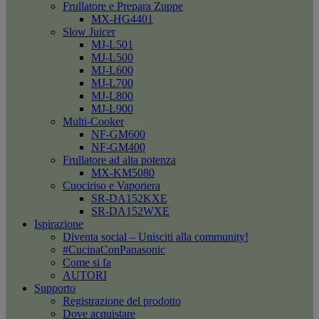
Frullatore e Prepara Zuppe
MX-HG4401
Slow Juicer
MJ-L501
MJ-L500
MJ-L600
MJ-L700
MJ-L800
MJ-L900
Multi-Cooker
NF-GM600
NF-GM400
Frullatore ad alta potenza
MX-KM5080
Cuociriso e Vaporiera
SR-DA152KXE
SR-DA152WXE
Ispirazione
Diventa social – Unisciti alla community!
#CucinaConPanasonic
Come si fa
AUTORI
Supporto
Registrazione del prodotto
Dove acquistare