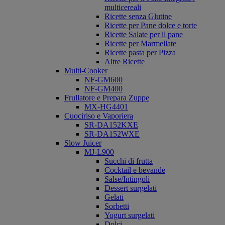
multicereali
Ricette senza Glutine
Ricette per Pane dolce e torte
Ricette Salate per il pane
Ricette per Marmellate
Ricette pasta per Pizza
Altre Ricette
Multi-Cooker
NF-GM600
NF-GM400
Frullatore e Prepara Zuppe
MX-HG4401
Cuociriso e Vaporiera
SR-DA152KXE
SR-DA152WXE
Slow Juicer
MJ-L900
Succhi di frutta
Cocktail e bevande
Salse/Intingoli
Dessert surgelati
Gelati
Sorbetti
Yogurt surgelati
Dolci