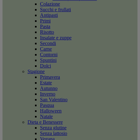
Colazione
Succhi e frullati
Antipasti
Primi
Pasta
Risotto
Insalate e zuppe
Secondi
Carne
Contorni
Spuntini
Dolci
Stagione
Primavera
Estate
Autunno
Inverno
San Valentino
Pasqua
Halloween
Natale
Dieta e Benessere
Senza glutine
Senza lattosio
Vegana