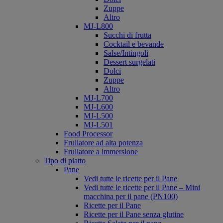
Zuppe
Altro
MJ-L800
Succhi di frutta
Cocktail e bevande
Salse/Intingoli
Dessert surgelati
Dolci
Zuppe
Altro
MJ-L700
MJ-L600
MJ-L500
MJ-L501
Food Processor
Frullatore ad alta potenza
Frullatore a immersione
Tipo di piatto
Pane
Vedi tutte le ricette per il Pane
Vedi tutte le ricette per il Pane – Mini
macchina per il pane (PN100)
Ricette per il Pane
Ricette per il Pane senza glutine