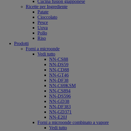
Cucina fusion giapponese
Ricette per Ingrediente
Patate
Cioccolato
Pesce
Uova
Pollo
Riso
Prodotti
Forni a microonde
Vedi tutto
NN-CS88
NN-DS59
NN-CD88
NN-GT46
NN-DF38
NN-C69KSM
NN-CS894
NN-DS596
NN-GD38
NN-DF383
NN-GD371
NN-E20J
Forni a microonde combinato a vapore
Vedi tutto