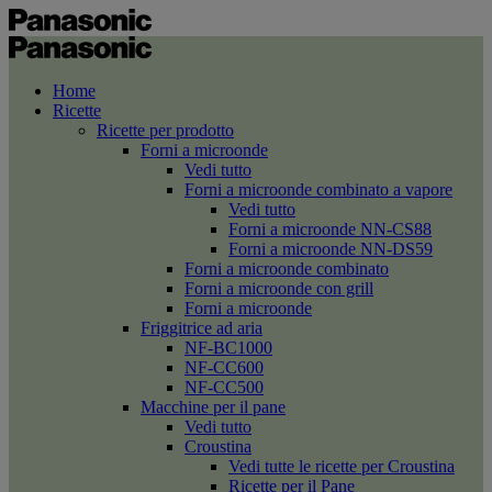
Home
Ricette
Ricette per prodotto
Forni a microonde
Vedi tutto
Forni a microonde combinato a vapore
Vedi tutto
Forni a microonde NN-CS88
Forni a microonde NN-DS59
Forni a microonde combinato
Forni a microonde con grill
Forni a microonde
Friggitrice ad aria
NF-BC1000
NF-CC600
NF-CC500
Macchine per il pane
Vedi tutto
Croustina
Vedi tutte le ricette per Croustina
Ricette per il Pane