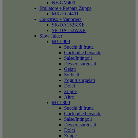
NF-GM400
Frullatore e Prepara Zuppe
MX-HG4401
Cuociriso e Vaporiera
SR-DA152KXE
SR-DA152WXE
Slow Juicer
MJ-L900
Succhi di frutta
Cocktail e bevande
Salse/Intingoli
Dessert surgelati
Gelati
Sorbetti
Yogurt surgelati
Dolci
Zuppe
Altro
MJ-L800
Succhi di frutta
Cocktail e bevande
Salse/Intingoli
Dessert surgelati
Dolci
Zuppe