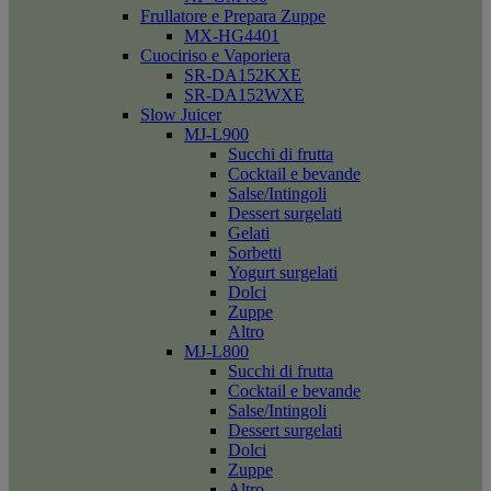
Frullatore e Prepara Zuppe
MX-HG4401
Cuociriso e Vaporiera
SR-DA152KXE
SR-DA152WXE
Slow Juicer
MJ-L900
Succhi di frutta
Cocktail e bevande
Salse/Intingoli
Dessert surgelati
Gelati
Sorbetti
Yogurt surgelati
Dolci
Zuppe
Altro
MJ-L800
Succhi di frutta
Cocktail e bevande
Salse/Intingoli
Dessert surgelati
Dolci
Zuppe
Altro