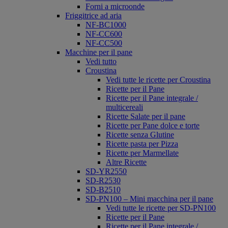
Forni a microonde
Friggitrice ad aria
NF-BC1000
NF-CC600
NF-CC500
Macchine per il pane
Vedi tutto
Croustina
Vedi tutte le ricette per Croustina
Ricette per il Pane
Ricette per il Pane integrale /
multicereali
Ricette Salate per il pane
Ricette per Pane dolce e torte
Ricette senza Glutine
Ricette pasta per Pizza
Ricette per Marmellate
Altre Ricette
SD-YR2550
SD-R2530
SD-B2510
SD-PN100 – Mini macchina per il pane
Vedi tutte le ricette per SD-PN100
Ricette per il Pane
Ricette per il Pane integrale /