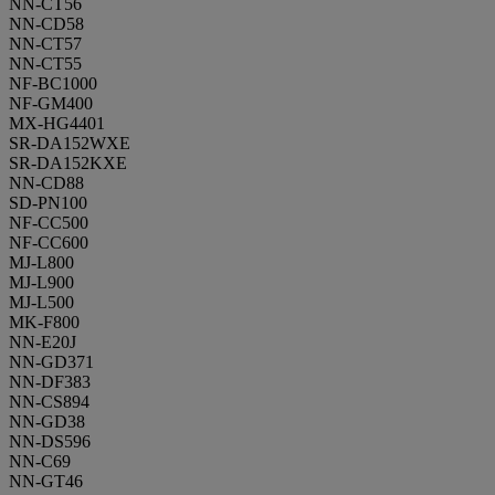
NN-CT56
NN-CD58
NN-CT57
NN-CT55
NF-BC1000
NF-GM400
MX-HG4401
SR-DA152WXE
SR-DA152KXE
NN-CD88
SD-PN100
NF-CC500
NF-CC600
MJ-L800
MJ-L900
MJ-L500
MK-F800
NN-E20J
NN-GD371
NN-DF383
NN-CS894
NN-GD38
NN-DS596
NN-C69
NN-GT46