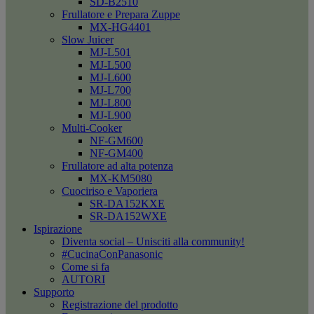
SD-B2510
Frullatore e Prepara Zuppe
MX-HG4401
Slow Juicer
MJ-L501
MJ-L500
MJ-L600
MJ-L700
MJ-L800
MJ-L900
Multi-Cooker
NF-GM600
NF-GM400
Frullatore ad alta potenza
MX-KM5080
Cuociriso e Vaporiera
SR-DA152KXE
SR-DA152WXE
Ispirazione
Diventa social – Unisciti alla community!
#CucinaConPanasonic
Come si fa
AUTORI
Supporto
Registrazione del prodotto