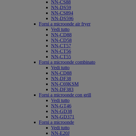
NN-CS88
NN-DS59
NN-CS894
NN-DS596
Forni a microonde air fryer
Vedi tutto
NN-CD88
NN-CD58
NN-CT57
NN-CT56
NN-CT55
Forni a microonde combinato
Vedi tutto
NN-CD88
NN-DF38
NN-C69KSM
NN-DF383
Forni a microonde con grill
Vedi tutto
NN-GT46
NN-GD38
NN-GD371
Forni a microonde
Vedi tutto
NN-E20J