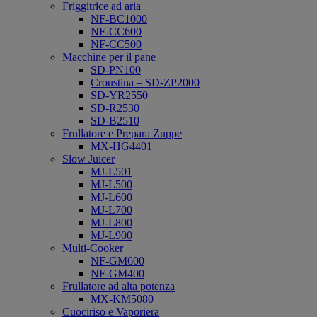
Friggitrice ad aria
NF-BC1000
NF-CC600
NF-CC500
Macchine per il pane
SD-PN100
Croustina – SD-ZP2000
SD-YR2550
SD-R2530
SD-B2510
Frullatore e Prepara Zuppe
MX-HG4401
Slow Juicer
MJ-L501
MJ-L500
MJ-L600
MJ-L700
MJ-L800
MJ-L900
Multi-Cooker
NF-GM600
NF-GM400
Frullatore ad alta potenza
MX-KM5080
Cuociriso e Vaporiera