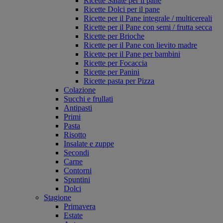
Ricette Salate per il pane
Ricette Dolci per il pane
Ricette per il Pane integrale / multicereali
Ricette per il Pane con semi / frutta secca
Ricette per Brioche
Ricette per il Pane con lievito madre
Ricette per il Pane per bambini
Ricette per Focaccia
Ricette per Panini
Ricette pasta per Pizza
Colazione
Succhi e frullati
Antipasti
Primi
Pasta
Risotto
Insalate e zuppe
Secondi
Carne
Contorni
Spuntini
Dolci
Stagione
Primavera
Estate