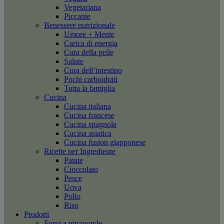
Vegetariana
Piccante
Benessere nutrizionale
Umore + Mente
Carica di energia
Cura della pelle
Salute
Cura dell’intestino
Pochi carboidrati
Tutta la famiglia
Cucina
Cucina italiana
Cucina francese
Cucina spagnola
Cucina asiatica
Cucina fusion giapponese
Ricette per Ingrediente
Patate
Cioccolato
Pesce
Uova
Pollo
Riso
Prodotti
Forni a microonde