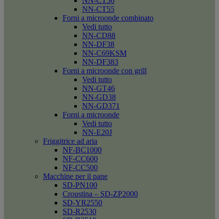
NN-CT56
NN-CT55
Forni a microonde combinato
Vedi tutto
NN-CD88
NN-DF38
NN-C69KSM
NN-DF383
Forni a microonde con grill
Vedi tutto
NN-GT46
NN-GD38
NN-GD371
Forni a microonde
Vedi tutto
NN-E20J
Friggitrice ad aria
NF-BC1000
NF-CC600
NF-CC500
Macchine per il pane
SD-PN100
Croustina – SD-ZP2000
SD-YR2550
SD-R2530