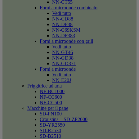
NN-CT55
Forni a microonde combinato
Vedi tutto
NN-CD88
NN-DF38
NN-C69KSM
NN-DF383
Forni a microonde con grill
Vedi tutto
NN-GT46
NN-GD38
NN-GD371
Forni a microonde
Vedi tutto
NN-E20J
Friggitrice ad aria
NF-BC1000
NF-CC600
NF-CC500
Macchine per il pane
SD-PN100
Croustina – SD-ZP2000
SD-YR2550
SD-R2530
SD-B2510