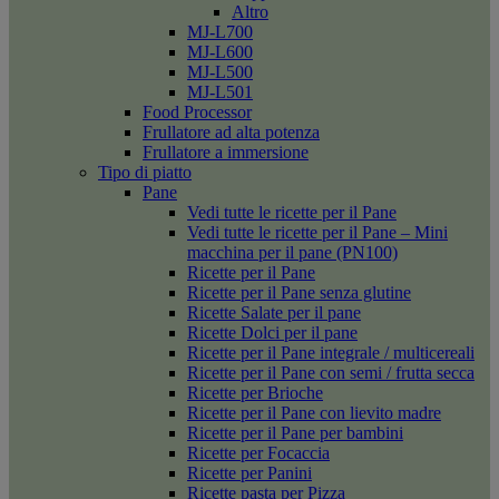
Altro
MJ-L700
MJ-L600
MJ-L500
MJ-L501
Food Processor
Frullatore ad alta potenza
Frullatore a immersione
Tipo di piatto
Pane
Vedi tutte le ricette per il Pane
Vedi tutte le ricette per il Pane – Mini
macchina per il pane (PN100)
Ricette per il Pane
Ricette per il Pane senza glutine
Ricette Salate per il pane
Ricette Dolci per il pane
Ricette per il Pane integrale / multicereali
Ricette per il Pane con semi / frutta secca
Ricette per Brioche
Ricette per il Pane con lievito madre
Ricette per il Pane per bambini
Ricette per Focaccia
Ricette per Panini
Ricette pasta per Pizza