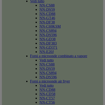
Vedi tutto
NN-CS88
NN-DS59
NN-CD88
NN-GT46
NN-DF38
NN-C69KSM
NN-CS894
NN-DS596
NN-GD38
NN-DF383
NN-GD371
NN-E20J
Forni a microonde combinato a vapore
Vedi tutto
NN-CS88
NN-DS59
NN-CS894
NN-DS596
Forni a microonde air fryer
Vedi tutto
NN-CD88
NN-CD58
NN-CT57
NN-CT56