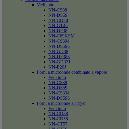
Vedi tutto
NN-CS88
NN-DS59
NN-CD88
NN-GT46
NN-DF38
NN-C69KSM
NN-CS894
NN-DS596
NN-GD38
NN-DF383
NN-GD371
NN-E20J
Forni a microonde combinato a vapore
Vedi tutto
NN-CS88
NN-DS59
NN-CS894
NN-DS596
Forni a microonde air fryer
Vedi tutto
NN-CD88
NN-CD58
NN-CT57