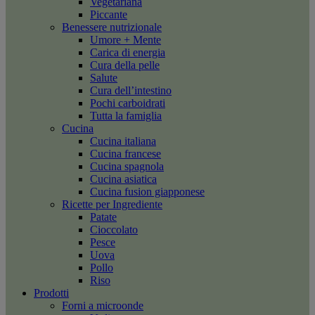
Vegetariana
Piccante
Benessere nutrizionale
Umore + Mente
Carica di energia
Cura della pelle
Salute
Cura dell’intestino
Pochi carboidrati
Tutta la famiglia
Cucina
Cucina italiana
Cucina francese
Cucina spagnola
Cucina asiatica
Cucina fusion giapponese
Ricette per Ingrediente
Patate
Cioccolato
Pesce
Uova
Pollo
Riso
Prodotti
Forni a microonde