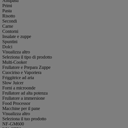
Antipasti
Primi
Pasta
Risotto
Secondi
Carne
Contorni
Insalate e zuppe
Spuntini
Dolci
Visualizza altro
Seleziona il tipo di prodotto
Multi-Cooker
Frullatore e Prepara Zuppe
Cuociriso e Vaporiera
Friggitrice ad aria
Slow Juicer
Forni a microonde
Frullatore ad alta potenza
Frullatore a immersione
Food Processor
Macchine per il pane
Visualizza altro
Seleziona il tuo prodotto
NF-GM600