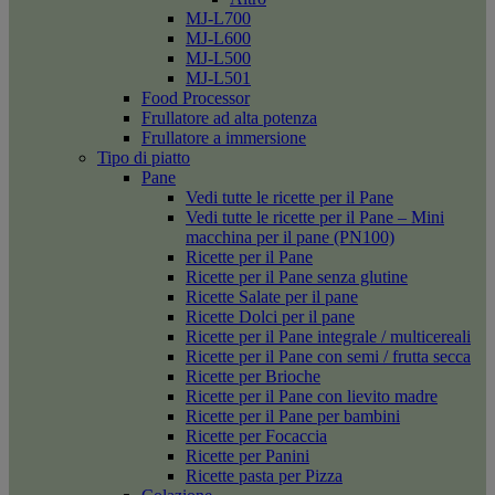
MJ-L700
MJ-L600
MJ-L500
MJ-L501
Food Processor
Frullatore ad alta potenza
Frullatore a immersione
Tipo di piatto
Pane
Vedi tutte le ricette per il Pane
Vedi tutte le ricette per il Pane – Mini
macchina per il pane (PN100)
Ricette per il Pane
Ricette per il Pane senza glutine
Ricette Salate per il pane
Ricette Dolci per il pane
Ricette per il Pane integrale / multicereali
Ricette per il Pane con semi / frutta secca
Ricette per Brioche
Ricette per il Pane con lievito madre
Ricette per il Pane per bambini
Ricette per Focaccia
Ricette per Panini
Ricette pasta per Pizza