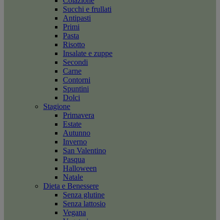
Colazione
Succhi e frullati
Antipasti
Primi
Pasta
Risotto
Insalate e zuppe
Secondi
Carne
Contorni
Spuntini
Dolci
Stagione
Primavera
Estate
Autunno
Inverno
San Valentino
Pasqua
Halloween
Natale
Dieta e Benessere
Senza glutine
Senza lattosio
Vegana