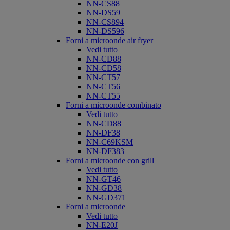
NN-CS88
NN-DS59
NN-CS894
NN-DS596
Forni a microonde air fryer
Vedi tutto
NN-CD88
NN-CD58
NN-CT57
NN-CT56
NN-CT55
Forni a microonde combinato
Vedi tutto
NN-CD88
NN-DF38
NN-C69KSM
NN-DF383
Forni a microonde con grill
Vedi tutto
NN-GT46
NN-GD38
NN-GD371
Forni a microonde
Vedi tutto
NN-E20J