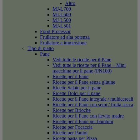
Altro
MJ-L700
MJ-L600
MJ-L500
MJ-L501
Food Processor
Frullatore ad alta potenza
Frullatore a immersione
Tipo di piatto
Pane
Vedi tutte le ricette per il Pane
Vedi tutte le ricette per il Pane – Mini
macchina per il pane (PN100)
Ricette per il Pane
Ricette per il Pane senza glutine
Ricette Salate per il pane
Ricette Dolci per il pane
Ricette per il Pane integrale / multicereali
Ricette per il Pane con semi / frutta secca
Ricette per Brioche
Ricette per il Pane con lievito madre
Ricette per il Pane per bambini
Ricette per Focaccia
Ricette per Panini
Ricette pasta per Pizza