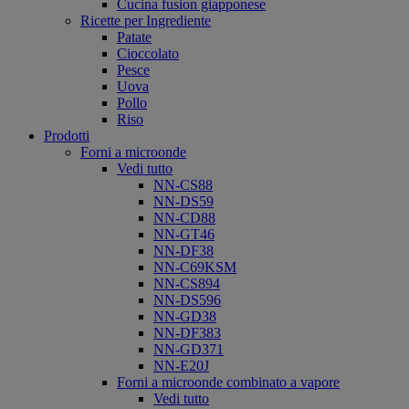
Cucina fusion giapponese
Ricette per Ingrediente
Patate
Cioccolato
Pesce
Uova
Pollo
Riso
Prodotti
Forni a microonde
Vedi tutto
NN-CS88
NN-DS59
NN-CD88
NN-GT46
NN-DF38
NN-C69KSM
NN-CS894
NN-DS596
NN-GD38
NN-DF383
NN-GD371
NN-E20J
Forni a microonde combinato a vapore
Vedi tutto