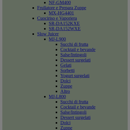
NF-GM400
Frullatore e Prepara Zuppe
MX-HG4401
Cuociriso e Vaporiera
SR-DA152KXE
SR-DA152WXE
Slow Juicer
MJ-L900
Succhi di frutta
Cocktail e bevande
Salse/Intingoli
Dessert surgelati
Gelati
Sorbetti
Yogurt surgelati
Dolci
Zuppe
Altro
MJ-L800
Succhi di frutta
Cocktail e bevande
Salse/Intingoli
Dessert surgelati
Dolci
Zuppe