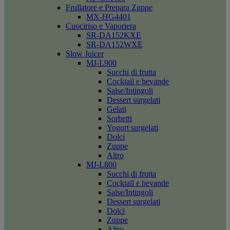
Frullatore e Prepara Zuppe
MX-HG4401
Cuociriso e Vaporiera
SR-DA152KXE
SR-DA152WXE
Slow Juicer
MJ-L900
Succhi di frutta
Cocktail e bevande
Salse/Intingoli
Dessert surgelati
Gelati
Sorbetti
Yogurt surgelati
Dolci
Zuppe
Altro
MJ-L800
Succhi di frutta
Cocktail e bevande
Salse/Intingoli
Dessert surgelati
Dolci
Zuppe
Altro