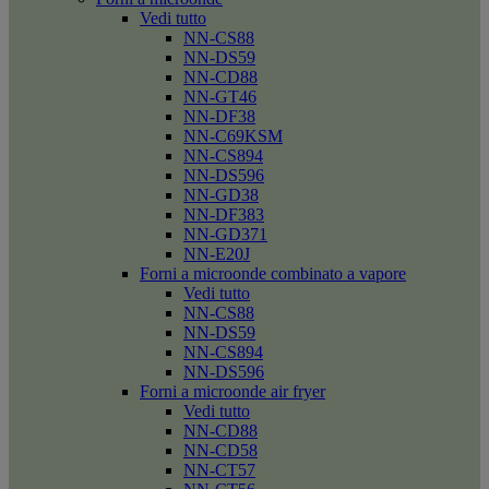
Vedi tutto
NN-CS88
NN-DS59
NN-CD88
NN-GT46
NN-DF38
NN-C69KSM
NN-CS894
NN-DS596
NN-GD38
NN-DF383
NN-GD371
NN-E20J
Forni a microonde combinato a vapore
Vedi tutto
NN-CS88
NN-DS59
NN-CS894
NN-DS596
Forni a microonde air fryer
Vedi tutto
NN-CD88
NN-CD58
NN-CT57