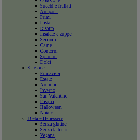
Colazione
Succhi e frullati
Antipasti
Primi
Pasta
Risotto
Insalate e zuppe
Secondi
Carne
Contorni
Spuntini
Dolci
Stagione
Primavera
Estate
Autunno
Inverno
San Valentino
Pasqua
Halloween
Natale
Dieta e Benessere
Senza glutine
Senza lattosio
Vegana