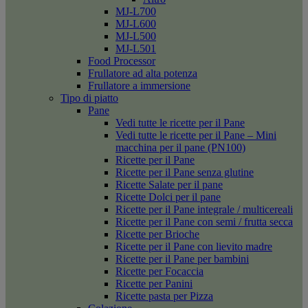
MJ-L700
MJ-L600
MJ-L500
MJ-L501
Food Processor
Frullatore ad alta potenza
Frullatore a immersione
Tipo di piatto
Pane
Vedi tutte le ricette per il Pane
Vedi tutte le ricette per il Pane – Mini
macchina per il pane (PN100)
Ricette per il Pane
Ricette per il Pane senza glutine
Ricette Salate per il pane
Ricette Dolci per il pane
Ricette per il Pane integrale / multicereali
Ricette per il Pane con semi / frutta secca
Ricette per Brioche
Ricette per il Pane con lievito madre
Ricette per il Pane per bambini
Ricette per Focaccia
Ricette per Panini
Ricette pasta per Pizza