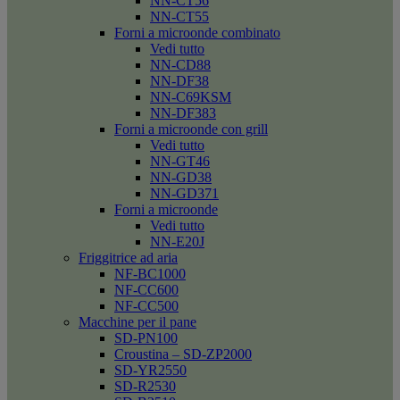
NN-CT56
NN-CT55
Forni a microonde combinato
Vedi tutto
NN-CD88
NN-DF38
NN-C69KSM
NN-DF383
Forni a microonde con grill
Vedi tutto
NN-GT46
NN-GD38
NN-GD371
Forni a microonde
Vedi tutto
NN-E20J
Friggitrice ad aria
NF-BC1000
NF-CC600
NF-CC500
Macchine per il pane
SD-PN100
Croustina – SD-ZP2000
SD-YR2550
SD-R2530