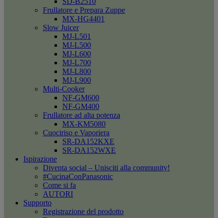
SD-B2510
Frullatore e Prepara Zuppe
MX-HG4401
Slow Juicer
MJ-L501
MJ-L500
MJ-L600
MJ-L700
MJ-L800
MJ-L900
Multi-Cooker
NF-GM600
NF-GM400
Frullatore ad alta potenza
MX-KM5080
Cuociriso e Vaporiera
SR-DA152KXE
SR-DA152WXE
Ispirazione
Diventa social – Unisciti alla community!
#CucinaConPanasonic
Come si fa
AUTORI
Supporto
Registrazione del prodotto