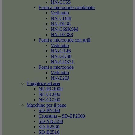
NN-CT55
Forni a microonde combinato
Vedi tutto
NN-CD88
NN-DF38
NN-C69KSM
NN-DF383
Forni a microonde con grill
Vedi tutto
NN-GT46
NN-GD38
NN-GD371
Forni a microonde
Vedi tutto
NN-E20J
Friggitrice ad aria
NF-BC1000
NF-CC600
NF-CC500
Macchine per il pane
SD-PN100
Croustina – SD-ZP2000
SD-YR2550
SD-R2530
SD-B2510