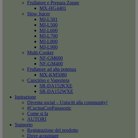
Frullatore e Prepara Zuppe
MX-HG4401
Slow Juicer
MJ-L501
MJ-L500
MJ-L600
MJ-L700
MJ-L800
MJ-L900
Multi-Cooker
NF-GM600
NF-GM400
Frullatore ad alta potenza
MX-KM5080
Cuociriso e Vaporiera
SR-DA152KXE
SR-DA152WXE
Ispirazione
Diventa social – Unisciti alla community!
#CucinaConPanasonic
Come si fa
AUTORI
Supporto
Registrazione del prodotto
Dove acquistare