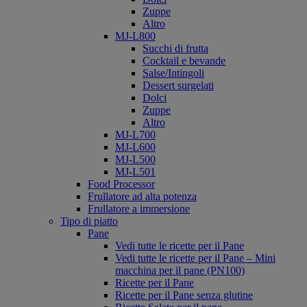
Zuppe
Altro
MJ-L800
Succhi di frutta
Cocktail e bevande
Salse/Intingoli
Dessert surgelati
Dolci
Zuppe
Altro
MJ-L700
MJ-L600
MJ-L500
MJ-L501
Food Processor
Frullatore ad alta potenza
Frullatore a immersione
Tipo di piatto
Pane
Vedi tutte le ricette per il Pane
Vedi tutte le ricette per il Pane – Mini
macchina per il pane (PN100)
Ricette per il Pane
Ricette per il Pane senza glutine