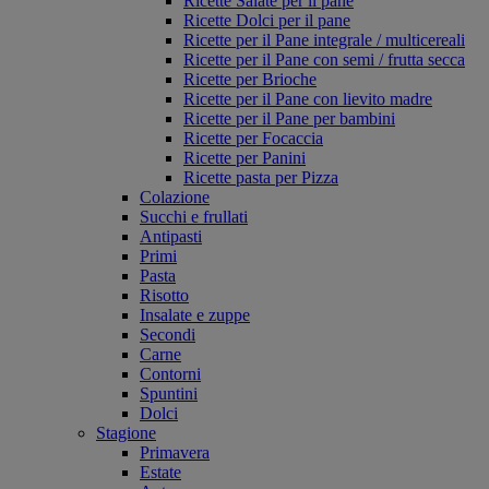
Ricette Salate per il pane
Ricette Dolci per il pane
Ricette per il Pane integrale / multicereali
Ricette per il Pane con semi / frutta secca
Ricette per Brioche
Ricette per il Pane con lievito madre
Ricette per il Pane per bambini
Ricette per Focaccia
Ricette per Panini
Ricette pasta per Pizza
Colazione
Succhi e frullati
Antipasti
Primi
Pasta
Risotto
Insalate e zuppe
Secondi
Carne
Contorni
Spuntini
Dolci
Stagione
Primavera
Estate