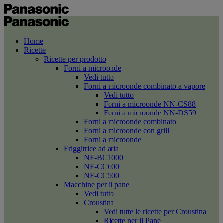
Home
Ricette
Ricette per prodotto
Forni a microonde
Vedi tutto
Forni a microonde combinato a vapore
Vedi tutto
Forni a microonde NN-CS88
Forni a microonde NN-DS59
Forni a microonde combinato
Forni a microonde con grill
Forni a microonde
Friggitrice ad aria
NF-BC1000
NF-CC600
NF-CC500
Macchine per il pane
Vedi tutto
Croustina
Vedi tutte le ricette per Croustina
Ricette per il Pane