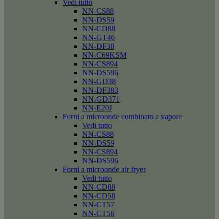
Vedi tutto
NN-CS88
NN-DS59
NN-CD88
NN-GT46
NN-DF38
NN-C69KSM
NN-CS894
NN-DS596
NN-GD38
NN-DF383
NN-GD371
NN-E20J
Forni a microonde combinato a vapore
Vedi tutto
NN-CS88
NN-DS59
NN-CS894
NN-DS596
Forni a microonde air fryer
Vedi tutto
NN-CD88
NN-CD58
NN-CT57
NN-CT56