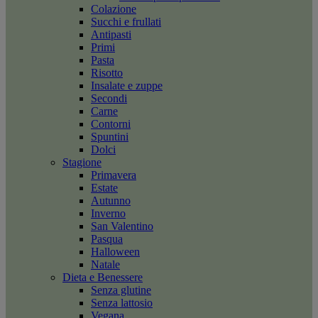
Colazione
Succhi e frullati
Antipasti
Primi
Pasta
Risotto
Insalate e zuppe
Secondi
Carne
Contorni
Spuntini
Dolci
Stagione
Primavera
Estate
Autunno
Inverno
San Valentino
Pasqua
Halloween
Natale
Dieta e Benessere
Senza glutine
Senza lattosio
Vegana