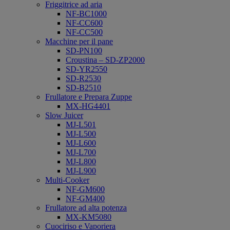
Friggitrice ad aria
NF-BC1000
NF-CC600
NF-CC500
Macchine per il pane
SD-PN100
Croustina – SD-ZP2000
SD-YR2550
SD-R2530
SD-B2510
Frullatore e Prepara Zuppe
MX-HG4401
Slow Juicer
MJ-L501
MJ-L500
MJ-L600
MJ-L700
MJ-L800
MJ-L900
Multi-Cooker
NF-GM600
NF-GM400
Frullatore ad alta potenza
MX-KM5080
Cuociriso e Vaporiera