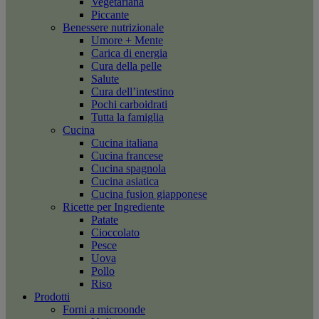
Vegetariana
Piccante
Benessere nutrizionale
Umore + Mente
Carica di energia
Cura della pelle
Salute
Cura dell’intestino
Pochi carboidrati
Tutta la famiglia
Cucina
Cucina italiana
Cucina francese
Cucina spagnola
Cucina asiatica
Cucina fusion giapponese
Ricette per Ingrediente
Patate
Cioccolato
Pesce
Uova
Pollo
Riso
Prodotti
Forni a microonde