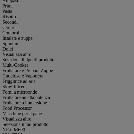
Antipasti
Primi
Pasta
Risotto
Secondi
Carne
Contorni
Insalate e zuppe
Spuntini
Dolci
Visualizza altro
Seleziona il tipo di prodotto
Multi-Cooker
Frullatore e Prepara Zuppe
Cuociriso e Vaporiera
Friggitrice ad aria
Slow Juicer
Forni a microonde
Frullatore ad alta potenza
Frullatore a immersione
Food Processor
Macchine per il pane
Visualizza altro
Seleziona il tuo prodotto
NF-GM600