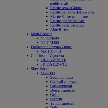
multicereali
Ricette senza Glutine
Ricette per Pane dolce e torte
Ricette Salate per il pane
Ricette per Marmellate
Ricette pasta per Pizza
Altre Ricette
Multi-Cooker
NF-GM600
NF-GM400
Frullatore e Prepara Zuppe
MX-HG4401
Cuociriso e Vaporiera
SR-DA152KXE
SR-DA152WXE
Slow Juicer
MJ-L900
Succhi di frutta
Cocktail e bevande
Salse/Intingoli
Dessert surgelati
Gelati
Sorbetti
Yogurt surgelati
Dolci