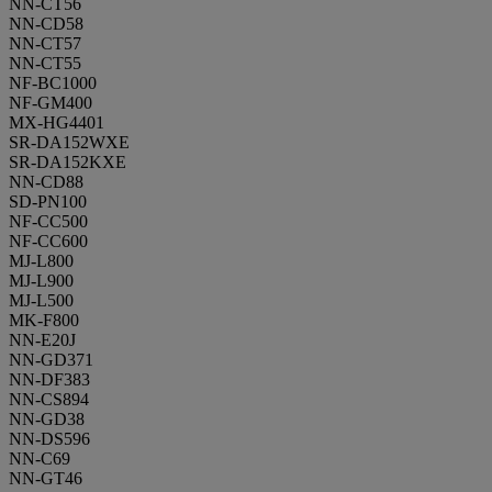
NN-CT56
NN-CD58
NN-CT57
NN-CT55
NF-BC1000
NF-GM400
MX-HG4401
SR-DA152WXE
SR-DA152KXE
NN-CD88
SD-PN100
NF-CC500
NF-CC600
MJ-L800
MJ-L900
MJ-L500
MK-F800
NN-E20J
NN-GD371
NN-DF383
NN-CS894
NN-GD38
NN-DS596
NN-C69
NN-GT46