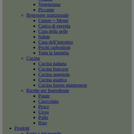
Vegetariana
Piccante
Benessere nutrizionale
Umore + Mente
Carica di energia
Cura della pelle
Salute
Cura dell’intestino
Pochi carboidrati
Tutta la famiglia
Cucina
Cucina italiana
Cucina francese
Cucina spagnola
Cucina asiatica
Cucina fusion giapponese
Ricette per Ingrediente
Patate
Cioccolato
Pesce
Uova
Pollo
Riso
Prodotti
Forni a microonde