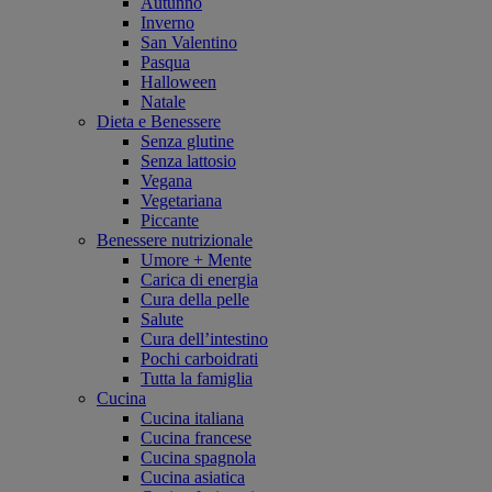
Autunno
Inverno
San Valentino
Pasqua
Halloween
Natale
Dieta e Benessere
Senza glutine
Senza lattosio
Vegana
Vegetariana
Piccante
Benessere nutrizionale
Umore + Mente
Carica di energia
Cura della pelle
Salute
Cura dell’intestino
Pochi carboidrati
Tutta la famiglia
Cucina
Cucina italiana
Cucina francese
Cucina spagnola
Cucina asiatica