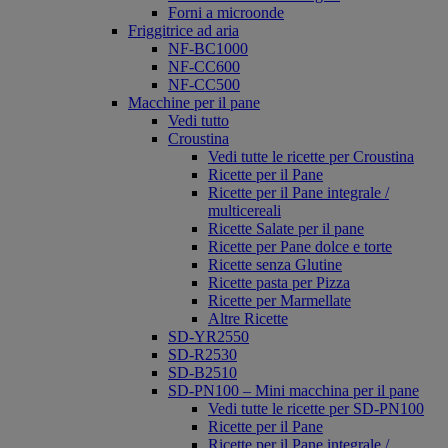
Forni a microonde
Friggitrice ad aria
NF-BC1000
NF-CC600
NF-CC500
Macchine per il pane
Vedi tutto
Croustina
Vedi tutte le ricette per Croustina
Ricette per il Pane
Ricette per il Pane integrale /
multicereali
Ricette Salate per il pane
Ricette per Pane dolce e torte
Ricette senza Glutine
Ricette pasta per Pizza
Ricette per Marmellate
Altre Ricette
SD-YR2550
SD-R2530
SD-B2510
SD-PN100 – Mini macchina per il pane
Vedi tutte le ricette per SD-PN100
Ricette per il Pane
Ricette per il Pane integrale /