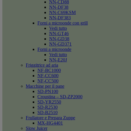
NN-CD88
NN-DF38
NN-C69KSM
NN-DF383
Forni a microonde con grill
Vedi tutto
NN-GT46
NN-GD38
NN-GD371
Forni a microonde
Vedi tutto
NN-E20J
Friggitrice ad aria
NF-BC1000
NF-CC600
NF-CC500
Macchine per il pane
SD-PN100
Croustina – SD-ZP2000
SD-YR2550
SD-R2530
SD-B2510
Frullatore e Prepara Zuppe
MX-HG4401
Slow Juicer