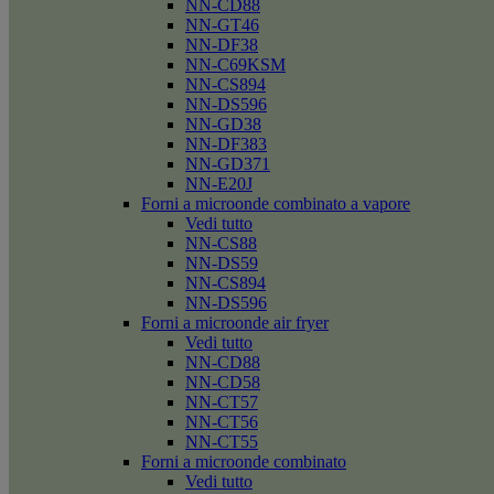
NN-CD88
NN-GT46
NN-DF38
NN-C69KSM
NN-CS894
NN-DS596
NN-GD38
NN-DF383
NN-GD371
NN-E20J
Forni a microonde combinato a vapore
Vedi tutto
NN-CS88
NN-DS59
NN-CS894
NN-DS596
Forni a microonde air fryer
Vedi tutto
NN-CD88
NN-CD58
NN-CT57
NN-CT56
NN-CT55
Forni a microonde combinato
Vedi tutto