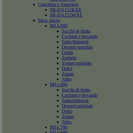
Cuociriso e Vaporiera
SR-DA152KXE
SR-DA152WXE
Slow Juicer
MJ-L900
Succhi di frutta
Cocktail e bevande
Salse/Intingoli
Dessert surgelati
Gelati
Sorbetti
Yogurt surgelati
Dolci
Zuppe
Altro
MJ-L800
Succhi di frutta
Cocktail e bevande
Salse/Intingoli
Dessert surgelati
Dolci
Zuppe
Altro
MJ-L700
MJ-L600