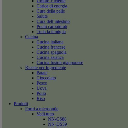
Umore + Mente
Carica di energia
Cura della pelle
Salute
Cura dell’intestino
Pochi carboidrati
Tutta la famiglia
Cucina
Cucina italiana
Cucina francese
Cucina spagnola
Cucina asiatica
Cucina fusion giapponese
Ricette per Ingrediente
Patate
Cioccolato
Pesce
Uova
Pollo
Riso
Prodotti
Forni a microonde
Vedi tutto
NN-CS88
NN-DS59