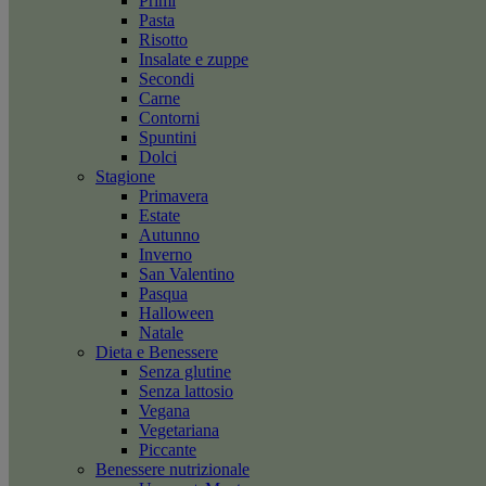
Primi
Pasta
Risotto
Insalate e zuppe
Secondi
Carne
Contorni
Spuntini
Dolci
Stagione
Primavera
Estate
Autunno
Inverno
San Valentino
Pasqua
Halloween
Natale
Dieta e Benessere
Senza glutine
Senza lattosio
Vegana
Vegetariana
Piccante
Benessere nutrizionale