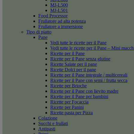
MJ-L500
MJ-L501
Food Processor
Frullatore ad alta potenza
Frullatore a immersione
Tipo di piatto
Pane
Vedi tutte le ricette per il Pane
Vedi tutte le ricette per il Pane – Mini macc
Ricette per il Pane
Ricette per il Pane senza glutine
Ricette Salate per il pane
Ricette Dolci per il pane
Ricette per il Pane integrale / multicereali
Ricette per il Pane con semi / frutta secca
Ricette per Brioche
Ricette per il Pane con lievito madre
Ricette per il Pane per bambini
Ricette per Focaccia
Ricette per Panini
Ricette pasta per Pizza
Colazione
Succhi e frullati
Antipasti