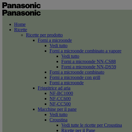
Home
Ricette
Ricette per prodotto
Forni a microonde
Vedi tutto
Forni a microonde combinato a vapore
Vedi tutto
Forni a microonde NN-CS88
Forni a microonde NN-DS59
Forni a microonde combinato
Forni a microonde con grill
Forni a microonde
Friggitrice ad aria
NF-BC1000
NF-CC600
NF-CC500
Macchine per il pane
Vedi tutto
Croustina
Vedi tutte le ricette per Croustina
Ricette per il Pane