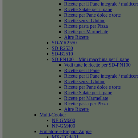
Ricette per il Pane integrale / multicer
Ricette Salate per il pane
Ricette per Pane dolce e torte
Ricette senza Glutine
Ricette pasta per Pizza
Ricette per Marmellate
Altre Ricette
SD-YR2550
SD-R2530
SD-B2510
SD-PN100 – Mini macchina per il pane
Vedi tutte le ricette per SD-PN100
Ricette per il Pane
Ricette per il Pane integrale / multicer
Ricette senza Glutine
Ricette per Pane dolce e torte
Ricette Salate per il pane
Ricette per Marmellate
Ricette pasta per Pizza
Altre Ricette
Multi-Cooker
NF-GM600
NF-GM400
Frullatore e Prepara Zuppe
MX-HG4401