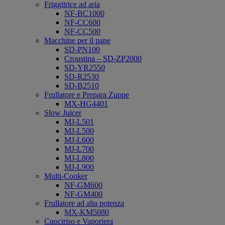
Friggitrice ad aria
NF-BC1000
NF-CC600
NF-CC500
Macchine per il pane
SD-PN100
Croustina – SD-ZP2000
SD-YR2550
SD-R2530
SD-B2510
Frullatore e Prepara Zuppe
MX-HG4401
Slow Juicer
MJ-L501
MJ-L500
MJ-L600
MJ-L700
MJ-L800
MJ-L900
Multi-Cooker
NF-GM600
NF-GM400
Frullatore ad alta potenza
MX-KM5080
Cuociriso e Vaporiera