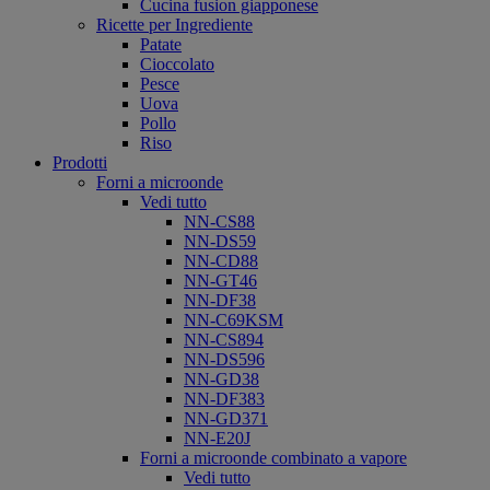
Cucina fusion giapponese
Ricette per Ingrediente
Patate
Cioccolato
Pesce
Uova
Pollo
Riso
Prodotti
Forni a microonde
Vedi tutto
NN-CS88
NN-DS59
NN-CD88
NN-GT46
NN-DF38
NN-C69KSM
NN-CS894
NN-DS596
NN-GD38
NN-DF383
NN-GD371
NN-E20J
Forni a microonde combinato a vapore
Vedi tutto