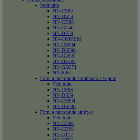
Vedi tutto
NN-CS88
NN-DS59
NN-CD88
NN-GT46
NN-DF38
NN-C69KSM
NN-CS894
NN-DS596
NN-GD38
NN-DF383
NN-GD371
NN-E20J
Forni a microonde combinato a vapore
Vedi tutto
NN-CS88
NN-DS59
NN-CS894
NN-DS596
Forni a microonde air fryer
Vedi tutto
NN-CD88
NN-CD58
NN-CT57