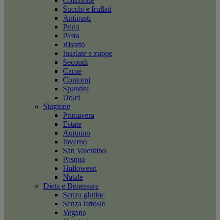
Colazione
Succhi e frullati
Antipasti
Primi
Pasta
Risotto
Insalate e zuppe
Secondi
Carne
Contorni
Spuntini
Dolci
Stagione
Primavera
Estate
Autunno
Inverno
San Valentino
Pasqua
Halloween
Natale
Dieta e Benessere
Senza glutine
Senza lattosio
Vegana