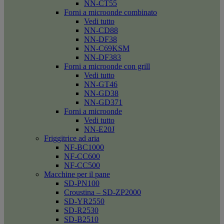
NN-CT55
Forni a microonde combinato
Vedi tutto
NN-CD88
NN-DF38
NN-C69KSM
NN-DF383
Forni a microonde con grill
Vedi tutto
NN-GT46
NN-GD38
NN-GD371
Forni a microonde
Vedi tutto
NN-E20J
Friggitrice ad aria
NF-BC1000
NF-CC600
NF-CC500
Macchine per il pane
SD-PN100
Croustina – SD-ZP2000
SD-YR2550
SD-R2530
SD-B2510