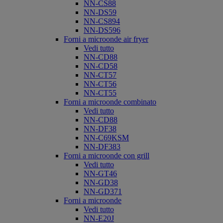
NN-CS88
NN-DS59
NN-CS894
NN-DS596
Forni a microonde air fryer
Vedi tutto
NN-CD88
NN-CD58
NN-CT57
NN-CT56
NN-CT55
Forni a microonde combinato
Vedi tutto
NN-CD88
NN-DF38
NN-C69KSM
NN-DF383
Forni a microonde con grill
Vedi tutto
NN-GT46
NN-GD38
NN-GD371
Forni a microonde
Vedi tutto
NN-E20J