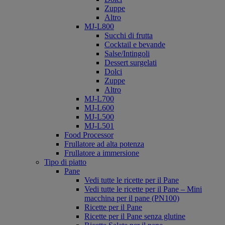
Zuppe
Altro
MJ-L800
Succhi di frutta
Cocktail e bevande
Salse/Intingoli
Dessert surgelati
Dolci
Zuppe
Altro
MJ-L700
MJ-L600
MJ-L500
MJ-L501
Food Processor
Frullatore ad alta potenza
Frullatore a immersione
Tipo di piatto
Pane
Vedi tutte le ricette per il Pane
Vedi tutte le ricette per il Pane – Mini
macchina per il pane (PN100)
Ricette per il Pane
Ricette per il Pane senza glutine