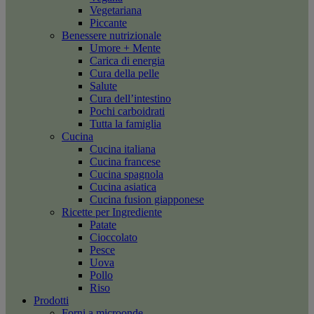
Vegetariana
Piccante
Benessere nutrizionale
Umore + Mente
Carica di energia
Cura della pelle
Salute
Cura dell’intestino
Pochi carboidrati
Tutta la famiglia
Cucina
Cucina italiana
Cucina francese
Cucina spagnola
Cucina asiatica
Cucina fusion giapponese
Ricette per Ingrediente
Patate
Cioccolato
Pesce
Uova
Pollo
Riso
Prodotti
Forni a microonde