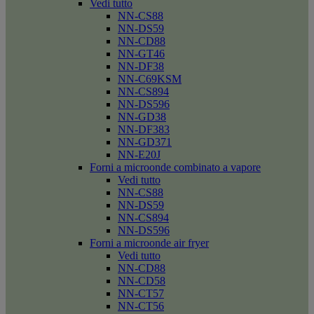
Vedi tutto
NN-CS88
NN-DS59
NN-CD88
NN-GT46
NN-DF38
NN-C69KSM
NN-CS894
NN-DS596
NN-GD38
NN-DF383
NN-GD371
NN-E20J
Forni a microonde combinato a vapore
Vedi tutto
NN-CS88
NN-DS59
NN-CS894
NN-DS596
Forni a microonde air fryer
Vedi tutto
NN-CD88
NN-CD58
NN-CT57
NN-CT56