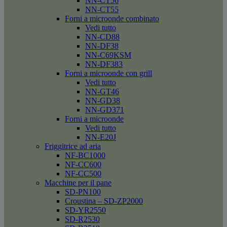
NN-CT56
NN-CT55
Forni a microonde combinato
Vedi tutto
NN-CD88
NN-DF38
NN-C69KSM
NN-DF383
Forni a microonde con grill
Vedi tutto
NN-GT46
NN-GD38
NN-GD371
Forni a microonde
Vedi tutto
NN-E20J
Friggitrice ad aria
NF-BC1000
NF-CC600
NF-CC500
Macchine per il pane
SD-PN100
Croustina – SD-ZP2000
SD-YR2550
SD-R2530