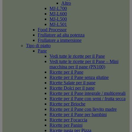
Altro
MJ-L700
MJ-L600
MJ-L500
MJ-L501
Food Processor
Frullatore ad alta potenza
Frullatore a immersione
Tipo di piatto
Pane
Vedi tutte le ricette per il Pane
Vedi tutte le ricette per il Pane – Mini
macchina per il pane (PN100)
Ricette per il Pane
Ricette per il Pane senza glutine
Ricette Salate per il pane
Ricette Dolci per il pane
Ricette per il Pane integrale / multicereali
Ricette per il Pane con semi / frutta secca
Ricette per Brioche
Ricette per il Pane con lievito madre
Ricette per il Pane per bambini
Ricette per Focaccia
Ricette per Panini
Ricette pasta per Pizza