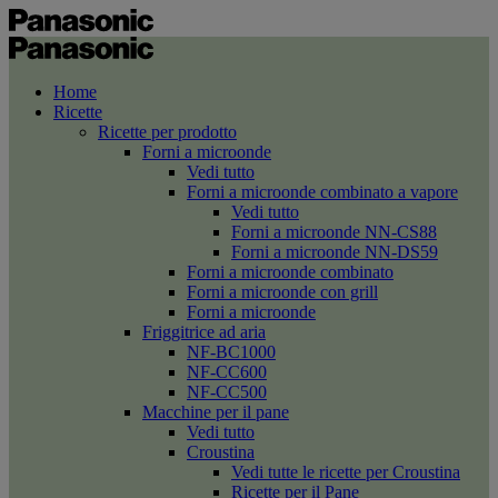
Home
Ricette
Ricette per prodotto
Forni a microonde
Vedi tutto
Forni a microonde combinato a vapore
Vedi tutto
Forni a microonde NN-CS88
Forni a microonde NN-DS59
Forni a microonde combinato
Forni a microonde con grill
Forni a microonde
Friggitrice ad aria
NF-BC1000
NF-CC600
NF-CC500
Macchine per il pane
Vedi tutto
Croustina
Vedi tutte le ricette per Croustina
Ricette per il Pane