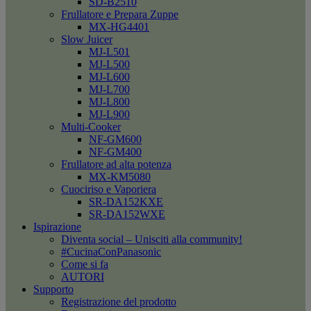
SD-B2510
Frullatore e Prepara Zuppe
MX-HG4401
Slow Juicer
MJ-L501
MJ-L500
MJ-L600
MJ-L700
MJ-L800
MJ-L900
Multi-Cooker
NF-GM600
NF-GM400
Frullatore ad alta potenza
MX-KM5080
Cuociriso e Vaporiera
SR-DA152KXE
SR-DA152WXE
Ispirazione
Diventa social – Unisciti alla community!
#CucinaConPanasonic
Come si fa
AUTORI
Supporto
Registrazione del prodotto