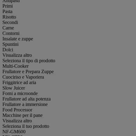
Antipasti
Primi
Pasta
Risotto
Secondi
Carne
Contorni
Insalate e zuppe
Spuntini
Dolci
Visualizza altro
Seleziona il tipo di prodotto
Multi-Cooker
Frullatore e Prepara Zuppe
Cuociriso e Vaporiera
Friggitrice ad aria
Slow Juicer
Forni a microonde
Frullatore ad alta potenza
Frullatore a immersione
Food Processor
Macchine per il pane
Visualizza altro
Seleziona il tuo prodotto
NF-GM600