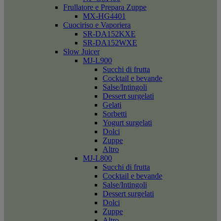
Frullatore e Prepara Zuppe
MX-HG4401
Cuociriso e Vaporiera
SR-DA152KXE
SR-DA152WXE
Slow Juicer
MJ-L900
Succhi di frutta
Cocktail e bevande
Salse/Intingoli
Dessert surgelati
Gelati
Sorbetti
Yogurt surgelati
Dolci
Zuppe
Altro
MJ-L800
Succhi di frutta
Cocktail e bevande
Salse/Intingoli
Dessert surgelati
Dolci
Zuppe
Altro