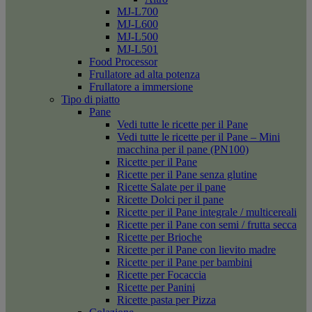
MJ-L700
MJ-L600
MJ-L500
MJ-L501
Food Processor
Frullatore ad alta potenza
Frullatore a immersione
Tipo di piatto
Pane
Vedi tutte le ricette per il Pane
Vedi tutte le ricette per il Pane – Mini
macchina per il pane (PN100)
Ricette per il Pane
Ricette per il Pane senza glutine
Ricette Salate per il pane
Ricette Dolci per il pane
Ricette per il Pane integrale / multicereali
Ricette per il Pane con semi / frutta secca
Ricette per Brioche
Ricette per il Pane con lievito madre
Ricette per il Pane per bambini
Ricette per Focaccia
Ricette per Panini
Ricette pasta per Pizza