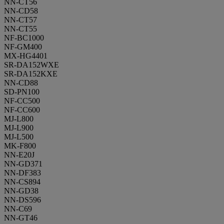
NN-CT56
NN-CD58
NN-CT57
NN-CT55
NF-BC1000
NF-GM400
MX-HG4401
SR-DA152WXE
SR-DA152KXE
NN-CD88
SD-PN100
NF-CC500
NF-CC600
MJ-L800
MJ-L900
MJ-L500
MK-F800
NN-E20J
NN-GD371
NN-DF383
NN-CS894
NN-GD38
NN-DS596
NN-C69
NN-GT46