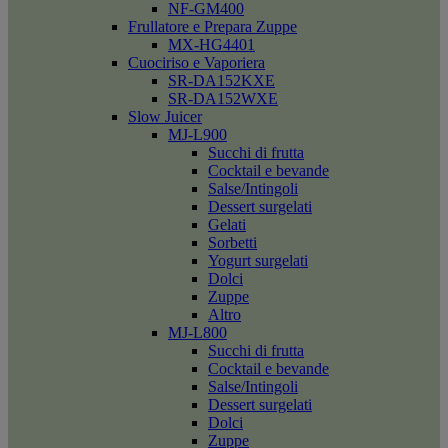
NF-GM400
Frullatore e Prepara Zuppe
MX-HG4401
Cuociriso e Vaporiera
SR-DA152KXE
SR-DA152WXE
Slow Juicer
MJ-L900
Succhi di frutta
Cocktail e bevande
Salse/Intingoli
Dessert surgelati
Gelati
Sorbetti
Yogurt surgelati
Dolci
Zuppe
Altro
MJ-L800
Succhi di frutta
Cocktail e bevande
Salse/Intingoli
Dessert surgelati
Dolci
Zuppe