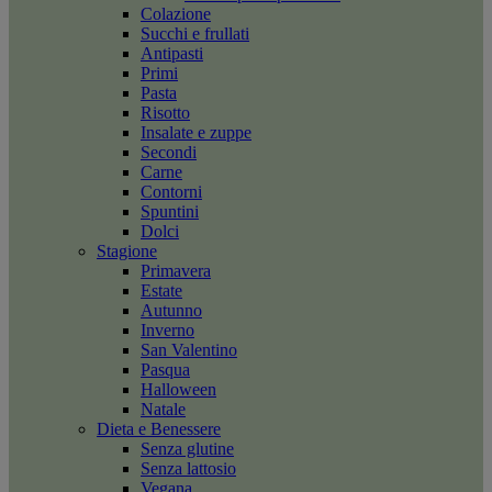
Colazione
Succhi e frullati
Antipasti
Primi
Pasta
Risotto
Insalate e zuppe
Secondi
Carne
Contorni
Spuntini
Dolci
Stagione
Primavera
Estate
Autunno
Inverno
San Valentino
Pasqua
Halloween
Natale
Dieta e Benessere
Senza glutine
Senza lattosio
Vegana