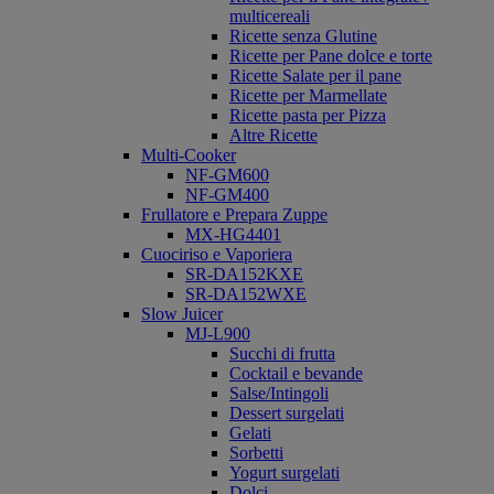
multicereali
Ricette senza Glutine
Ricette per Pane dolce e torte
Ricette Salate per il pane
Ricette per Marmellate
Ricette pasta per Pizza
Altre Ricette
Multi-Cooker
NF-GM600
NF-GM400
Frullatore e Prepara Zuppe
MX-HG4401
Cuociriso e Vaporiera
SR-DA152KXE
SR-DA152WXE
Slow Juicer
MJ-L900
Succhi di frutta
Cocktail e bevande
Salse/Intingoli
Dessert surgelati
Gelati
Sorbetti
Yogurt surgelati
Dolci