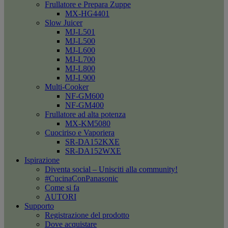
Frullatore e Prepara Zuppe
MX-HG4401
Slow Juicer
MJ-L501
MJ-L500
MJ-L600
MJ-L700
MJ-L800
MJ-L900
Multi-Cooker
NF-GM600
NF-GM400
Frullatore ad alta potenza
MX-KM5080
Cuociriso e Vaporiera
SR-DA152KXE
SR-DA152WXE
Ispirazione
Diventa social – Unisciti alla community!
#CucinaConPanasonic
Come si fa
AUTORI
Supporto
Registrazione del prodotto
Dove acquistare