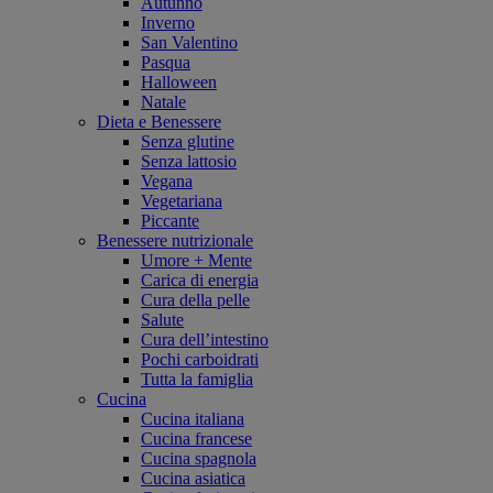
Autunno
Inverno
San Valentino
Pasqua
Halloween
Natale
Dieta e Benessere
Senza glutine
Senza lattosio
Vegana
Vegetariana
Piccante
Benessere nutrizionale
Umore + Mente
Carica di energia
Cura della pelle
Salute
Cura dell’intestino
Pochi carboidrati
Tutta la famiglia
Cucina
Cucina italiana
Cucina francese
Cucina spagnola
Cucina asiatica