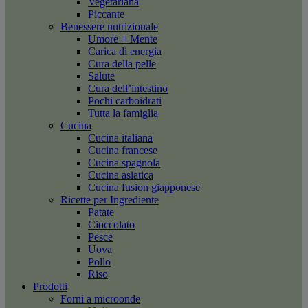
Vegetariana
Piccante
Benessere nutrizionale
Umore + Mente
Carica di energia
Cura della pelle
Salute
Cura dell’intestino
Pochi carboidrati
Tutta la famiglia
Cucina
Cucina italiana
Cucina francese
Cucina spagnola
Cucina asiatica
Cucina fusion giapponese
Ricette per Ingrediente
Patate
Cioccolato
Pesce
Uova
Pollo
Riso
Prodotti
Forni a microonde