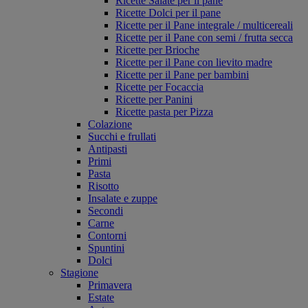
Ricette Salate per il pane
Ricette Dolci per il pane
Ricette per il Pane integrale / multicereali
Ricette per il Pane con semi / frutta secca
Ricette per Brioche
Ricette per il Pane con lievito madre
Ricette per il Pane per bambini
Ricette per Focaccia
Ricette per Panini
Ricette pasta per Pizza
Colazione
Succhi e frullati
Antipasti
Primi
Pasta
Risotto
Insalate e zuppe
Secondi
Carne
Contorni
Spuntini
Dolci
Stagione
Primavera
Estate