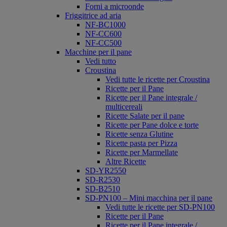
Forni a microonde
Friggitrice ad aria
NF-BC1000
NF-CC600
NF-CC500
Macchine per il pane
Vedi tutto
Croustina
Vedi tutte le ricette per Croustina
Ricette per il Pane
Ricette per il Pane integrale /
multicereali
Ricette Salate per il pane
Ricette per Pane dolce e torte
Ricette senza Glutine
Ricette pasta per Pizza
Ricette per Marmellate
Altre Ricette
SD-YR2550
SD-R2530
SD-B2510
SD-PN100 – Mini macchina per il pane
Vedi tutte le ricette per SD-PN100
Ricette per il Pane
Ricette per il Pane integrale /