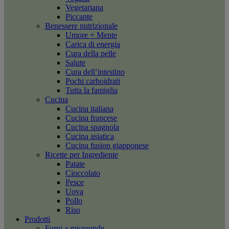
Vegetariana
Piccante
Benessere nutrizionale
Umore + Mente
Carica di energia
Cura della pelle
Salute
Cura dell’intestino
Pochi carboidrati
Tutta la famiglia
Cucina
Cucina italiana
Cucina francese
Cucina spagnola
Cucina asiatica
Cucina fusion giapponese
Ricette per Ingrediente
Patate
Cioccolato
Pesce
Uova
Pollo
Riso
Prodotti
Forni a microonde