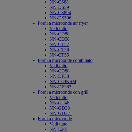
NN-CS88
NN-DS59
NN-CS894
NN-DS596
Forni a microonde air fryer
Vedi tutto
NN-CD88
NN-CD58
NN-CT57
NN-CT56
NN-CT55
Forni a microonde combinato
Vedi tutto
NN-CD88
NN-DF38
NN-C69KSM
NN-DF383
Forni a microonde con grill
Vedi tutto
NN-GT46
NN-GD38
NN-GD371
Forni a microonde
Vedi tutto
NN-E20J