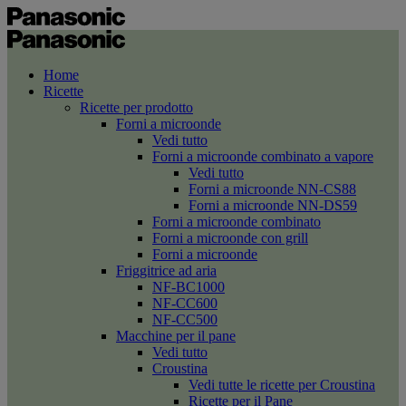
Home
Ricette
Ricette per prodotto
Forni a microonde
Vedi tutto
Forni a microonde combinato a vapore
Vedi tutto
Forni a microonde NN-CS88
Forni a microonde NN-DS59
Forni a microonde combinato
Forni a microonde con grill
Forni a microonde
Friggitrice ad aria
NF-BC1000
NF-CC600
NF-CC500
Macchine per il pane
Vedi tutto
Croustina
Vedi tutte le ricette per Croustina
Ricette per il Pane