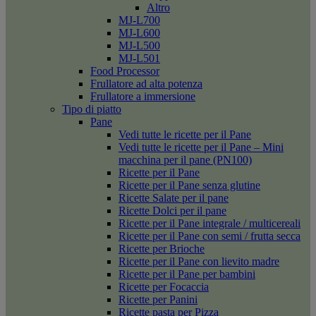
Altro
MJ-L700
MJ-L600
MJ-L500
MJ-L501
Food Processor
Frullatore ad alta potenza
Frullatore a immersione
Tipo di piatto
Pane
Vedi tutte le ricette per il Pane
Vedi tutte le ricette per il Pane – Mini
macchina per il pane (PN100)
Ricette per il Pane
Ricette per il Pane senza glutine
Ricette Salate per il pane
Ricette Dolci per il pane
Ricette per il Pane integrale / multicereali
Ricette per il Pane con semi / frutta secca
Ricette per Brioche
Ricette per il Pane con lievito madre
Ricette per il Pane per bambini
Ricette per Focaccia
Ricette per Panini
Ricette pasta per Pizza