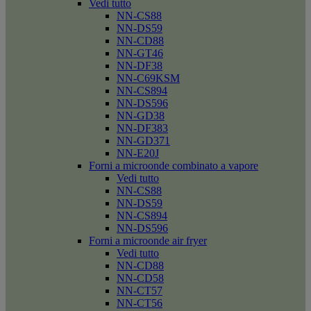
Vedi tutto
NN-CS88
NN-DS59
NN-CD88
NN-GT46
NN-DF38
NN-C69KSM
NN-CS894
NN-DS596
NN-GD38
NN-DF383
NN-GD371
NN-E20J
Forni a microonde combinato a vapore
Vedi tutto
NN-CS88
NN-DS59
NN-CS894
NN-DS596
Forni a microonde air fryer
Vedi tutto
NN-CD88
NN-CD58
NN-CT57
NN-CT56