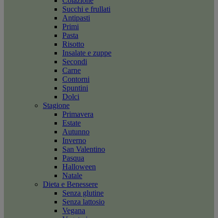
Colazione
Succhi e frullati
Antipasti
Primi
Pasta
Risotto
Insalate e zuppe
Secondi
Carne
Contorni
Spuntini
Dolci
Stagione
Primavera
Estate
Autunno
Inverno
San Valentino
Pasqua
Halloween
Natale
Dieta e Benessere
Senza glutine
Senza lattosio
Vegana