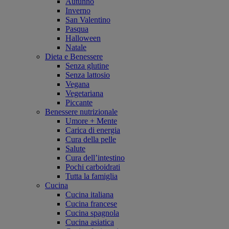
Autunno
Inverno
San Valentino
Pasqua
Halloween
Natale
Dieta e Benessere
Senza glutine
Senza lattosio
Vegana
Vegetariana
Piccante
Benessere nutrizionale
Umore + Mente
Carica di energia
Cura della pelle
Salute
Cura dell’intestino
Pochi carboidrati
Tutta la famiglia
Cucina
Cucina italiana
Cucina francese
Cucina spagnola
Cucina asiatica