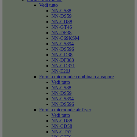
Vedi tutto
NN-CS88
NN-DS59
NN-CD88
NN-GT46
NN-DF38
NN-C69KSM
NN-CS894
NN-DS596
NN-GD38
NN-DF383
NN-GD371
NN-E20J
Forni a microonde combinato a vapore
Vedi tutto
NN-CS88
NN-DS59
NN-CS894
NN-DS596
Forni a microonde air fryer
Vedi tutto
NN-CD88
NN-CD58
NN-CT57