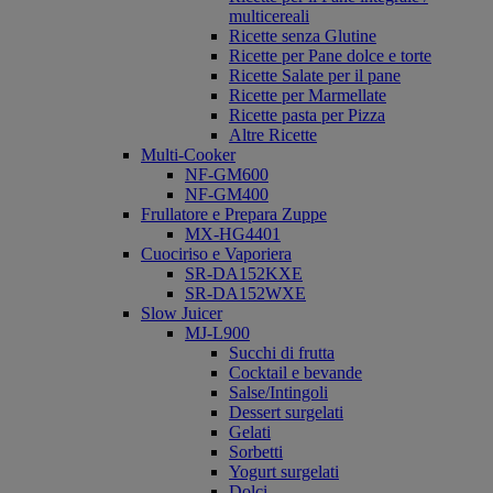
multicereali
Ricette senza Glutine
Ricette per Pane dolce e torte
Ricette Salate per il pane
Ricette per Marmellate
Ricette pasta per Pizza
Altre Ricette
Multi-Cooker
NF-GM600
NF-GM400
Frullatore e Prepara Zuppe
MX-HG4401
Cuociriso e Vaporiera
SR-DA152KXE
SR-DA152WXE
Slow Juicer
MJ-L900
Succhi di frutta
Cocktail e bevande
Salse/Intingoli
Dessert surgelati
Gelati
Sorbetti
Yogurt surgelati
Dolci