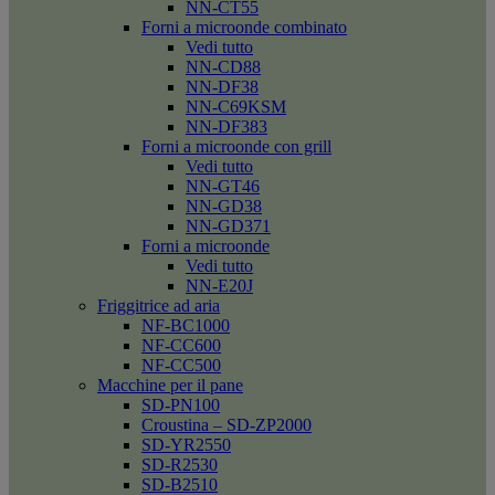
NN-CT55
Forni a microonde combinato
Vedi tutto
NN-CD88
NN-DF38
NN-C69KSM
NN-DF383
Forni a microonde con grill
Vedi tutto
NN-GT46
NN-GD38
NN-GD371
Forni a microonde
Vedi tutto
NN-E20J
Friggitrice ad aria
NF-BC1000
NF-CC600
NF-CC500
Macchine per il pane
SD-PN100
Croustina – SD-ZP2000
SD-YR2550
SD-R2530
SD-B2510