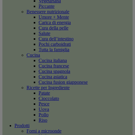
Vegetariana
Piccante
Benessere nutrizionale
Umore + Mente
Carica di energia
Cura della pelle
Salute
Cura dell’intestino
Pochi carboidrati
Tutta la famiglia
Cucina
Cucina italiana
Cucina francese
Cucina spagnola
Cucina asiatica
Cucina fusion giapponese
Ricette per Ingrediente
Patate
Cioccolato
Pesce
Uova
Pollo
Riso
Prodotti
Forni a microonde