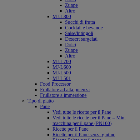
Zuppe
Altro
MJ-L800
Succhi di frutta
Cocktail e bevande
Salse/Intingoli
Dessert surgelati
Dolci
Zuppe
Altro
MJ-L700
MJ-L600
MJ-L500
MJ-L501
Food Processor
Frullatore ad alta potenza
Frullatore a immersione
Tipo di piatto
Pane
Vedi tutte le ricette per il Pane
Vedi tutte le ricette per il Pane – Mini
macchina per il pane (PN100)
Ricette per il Pane
Ricette per il Pane senza glutine