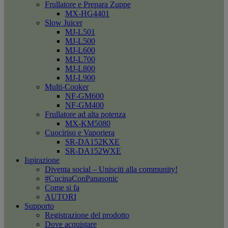
Frullatore e Prepara Zuppe
MX-HG4401
Slow Juicer
MJ-L501
MJ-L500
MJ-L600
MJ-L700
MJ-L800
MJ-L900
Multi-Cooker
NF-GM600
NF-GM400
Frullatore ad alta potenza
MX-KM5080
Cuociriso e Vaporiera
SR-DA152KXE
SR-DA152WXE
Ispirazione
Diventa social – Unisciti alla community!
#CucinaConPanasonic
Come si fa
AUTORI
Supporto
Registrazione del prodotto
Dove acquistare