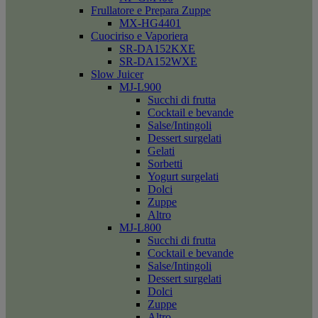
Frullatore e Prepara Zuppe
MX-HG4401
Cuociriso e Vaporiera
SR-DA152KXE
SR-DA152WXE
Slow Juicer
MJ-L900
Succhi di frutta
Cocktail e bevande
Salse/Intingoli
Dessert surgelati
Gelati
Sorbetti
Yogurt surgelati
Dolci
Zuppe
Altro
MJ-L800
Succhi di frutta
Cocktail e bevande
Salse/Intingoli
Dessert surgelati
Dolci
Zuppe
Altro