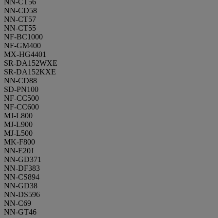
NN-CT56
NN-CD58
NN-CT57
NN-CT55
NF-BC1000
NF-GM400
MX-HG4401
SR-DA152WXE
SR-DA152KXE
NN-CD88
SD-PN100
NF-CC500
NF-CC600
MJ-L800
MJ-L900
MJ-L500
MK-F800
NN-E20J
NN-GD371
NN-DF383
NN-CS894
NN-GD38
NN-DS596
NN-C69
NN-GT46