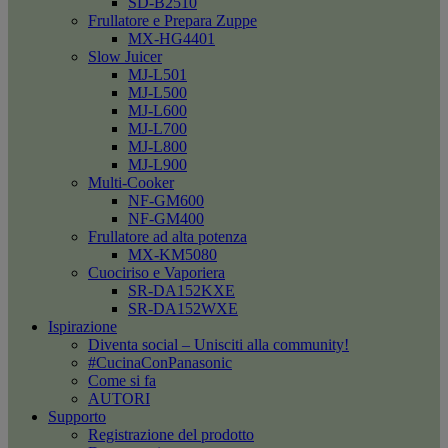
SD-B2510
Frullatore e Prepara Zuppe
MX-HG4401
Slow Juicer
MJ-L501
MJ-L500
MJ-L600
MJ-L700
MJ-L800
MJ-L900
Multi-Cooker
NF-GM600
NF-GM400
Frullatore ad alta potenza
MX-KM5080
Cuociriso e Vaporiera
SR-DA152KXE
SR-DA152WXE
Ispirazione
Diventa social – Unisciti alla community!
#CucinaConPanasonic
Come si fa
AUTORI
Supporto
Registrazione del prodotto