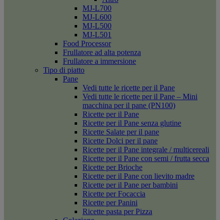
MJ-L700
MJ-L600
MJ-L500
MJ-L501
Food Processor
Frullatore ad alta potenza
Frullatore a immersione
Tipo di piatto
Pane
Vedi tutte le ricette per il Pane
Vedi tutte le ricette per il Pane – Mini
macchina per il pane (PN100)
Ricette per il Pane
Ricette per il Pane senza glutine
Ricette Salate per il pane
Ricette Dolci per il pane
Ricette per il Pane integrale / multicereali
Ricette per il Pane con semi / frutta secca
Ricette per Brioche
Ricette per il Pane con lievito madre
Ricette per il Pane per bambini
Ricette per Focaccia
Ricette per Panini
Ricette pasta per Pizza