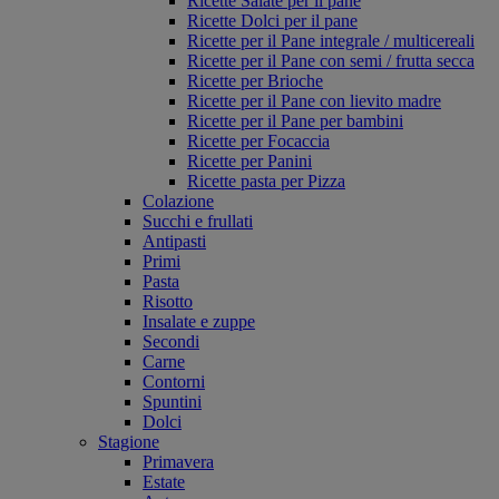
Ricette Salate per il pane
Ricette Dolci per il pane
Ricette per il Pane integrale / multicereali
Ricette per il Pane con semi / frutta secca
Ricette per Brioche
Ricette per il Pane con lievito madre
Ricette per il Pane per bambini
Ricette per Focaccia
Ricette per Panini
Ricette pasta per Pizza
Colazione
Succhi e frullati
Antipasti
Primi
Pasta
Risotto
Insalate e zuppe
Secondi
Carne
Contorni
Spuntini
Dolci
Stagione
Primavera
Estate