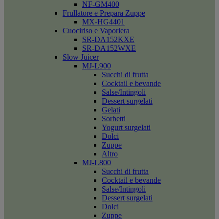
NF-GM400
Frullatore e Prepara Zuppe
MX-HG4401
Cuociriso e Vaporiera
SR-DA152KXE
SR-DA152WXE
Slow Juicer
MJ-L900
Succhi di frutta
Cocktail e bevande
Salse/Intingoli
Dessert surgelati
Gelati
Sorbetti
Yogurt surgelati
Dolci
Zuppe
Altro
MJ-L800
Succhi di frutta
Cocktail e bevande
Salse/Intingoli
Dessert surgelati
Dolci
Zuppe