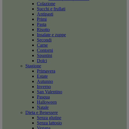
Colazione
Succhi e frullati
Antipasti
Primi
Pasta
Risotto
Insalate e zuppe
Secondi
Carne
Contorni
Spuntini
Dolci
Stagione
Primavera
Estate
Autunno
Inverno
San Valentino
Pasqua
Halloween
Natale
Dieta e Benessere
Senza glutine
Senza lattosio
Vegana