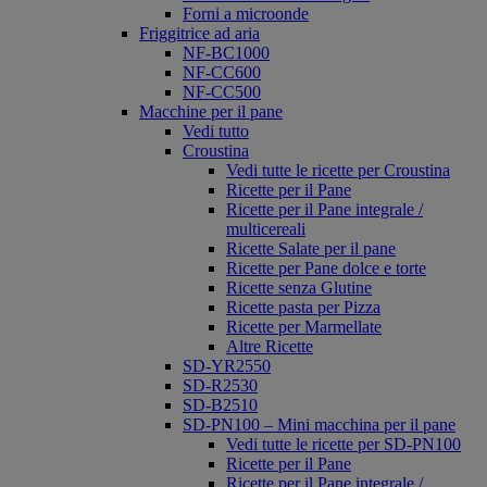
Forni a microonde
Friggitrice ad aria
NF-BC1000
NF-CC600
NF-CC500
Macchine per il pane
Vedi tutto
Croustina
Vedi tutte le ricette per Croustina
Ricette per il Pane
Ricette per il Pane integrale /
multicereali
Ricette Salate per il pane
Ricette per Pane dolce e torte
Ricette senza Glutine
Ricette pasta per Pizza
Ricette per Marmellate
Altre Ricette
SD-YR2550
SD-R2530
SD-B2510
SD-PN100 – Mini macchina per il pane
Vedi tutte le ricette per SD-PN100
Ricette per il Pane
Ricette per il Pane integrale /