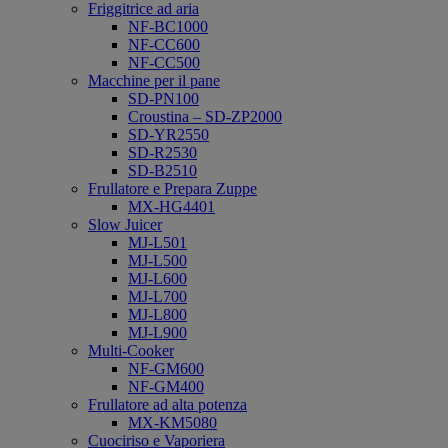
Friggitrice ad aria
NF-BC1000
NF-CC600
NF-CC500
Macchine per il pane
SD-PN100
Croustina – SD-ZP2000
SD-YR2550
SD-R2530
SD-B2510
Frullatore e Prepara Zuppe
MX-HG4401
Slow Juicer
MJ-L501
MJ-L500
MJ-L600
MJ-L700
MJ-L800
MJ-L900
Multi-Cooker
NF-GM600
NF-GM400
Frullatore ad alta potenza
MX-KM5080
Cuociriso e Vaporiera