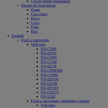
Cucina fusion giapponese
Ricette per Ingrediente
Patate
Cioccolato
Pesce
Uova
Pollo
Riso
Prodotti
Forni a microonde
Vedi tutto
NN-CS88
NN-DS59
NN-CD88
NN-GT46
NN-DF38
NN-C69KSM
NN-CS894
NN-DS596
NN-GD38
NN-DF383
NN-GD371
NN-E20J
Forni a microonde combinato a vapore
Vedi tutto