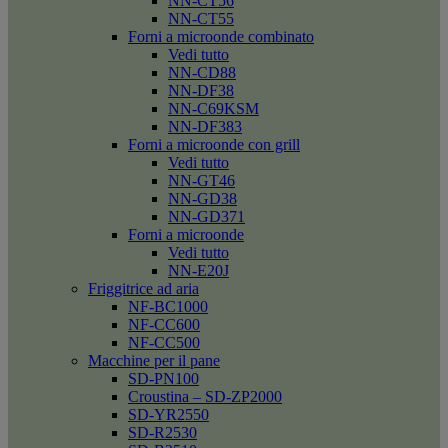
NN-CT56
NN-CT55
Forni a microonde combinato
Vedi tutto
NN-CD88
NN-DF38
NN-C69KSM
NN-DF383
Forni a microonde con grill
Vedi tutto
NN-GT46
NN-GD38
NN-GD371
Forni a microonde
Vedi tutto
NN-E20J
Friggitrice ad aria
NF-BC1000
NF-CC600
NF-CC500
Macchine per il pane
SD-PN100
Croustina – SD-ZP2000
SD-YR2550
SD-R2530