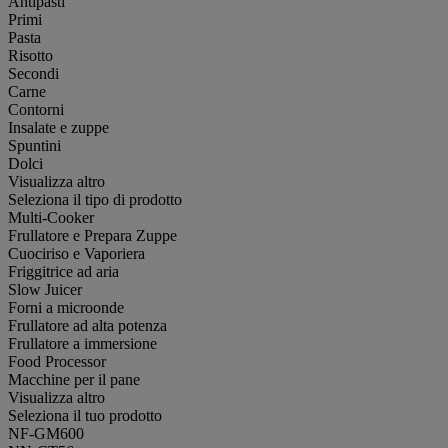
Antipasti
Primi
Pasta
Risotto
Secondi
Carne
Contorni
Insalate e zuppe
Spuntini
Dolci
Visualizza altro
Seleziona il tipo di prodotto
Multi-Cooker
Frullatore e Prepara Zuppe
Cuociriso e Vaporiera
Friggitrice ad aria
Slow Juicer
Forni a microonde
Frullatore ad alta potenza
Frullatore a immersione
Food Processor
Macchine per il pane
Visualizza altro
Seleziona il tuo prodotto
NF-GM600