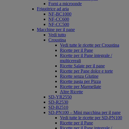
Forni a microonde
Friggitrice ad aria
NF-BC1000
NF-CC600
NF-CC500
Macchine per il pane
Vedi tutto
Croustina
Vedi tutte le ricette per Croustina
Ricette per il Pane
Ricette per il Pane integrale /
multicereali
Ricette Salate per il pane
Ricette per Pane dolce e torte
Ricette senza Glutine
Ricette pasta per Pizza
Ricette per Marmellate
Altre Ricette
SD-YR2550
SD-R2530
SD-B2510
SD-PN100 – Mini macchina per il pane
Vedi tutte le ricette per SD-PN100
Ricette per il Pane
Ricette per il Pane integrale /