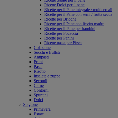
Ricette Salate per il pane
Ricette Dolci per il pane
Ricette per il Pane integrale / multicereali
Ricette per il Pane con semi / frutta secca
Ricette per Brioche
Ricette per il Pane con lievito madre
Ricette per il Pane per bambini
Ricette per Focaccia
Ricette per Panini
Ricette pasta per Pizza
Colazione
Succhi e frullati
Antipasti
Primi
Pasta
Risotto
Insalate e zuppe
Secondi
Carne
Contorni
Spuntini
Dolci
Stagione
Primavera
Estate