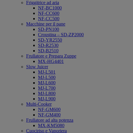
Friggitrice ad aria
NF-BC1000
NF-CC600
NF-CC500
Macchine per il pane
SD-PN100
Croustina – SD-ZP2000
SD-YR2550
SD-R2530
SD-B2510
Frullatore e Prepara Zuppe
MX-HG4401
Slow Juicer
MJ-L501
MJ-L500
MJ-L600
MJ-L700
MJ-L800
MJ-L900
Multi-Cooker
NF-GM600
NF-GM400
Frullatore ad alta potenza
MX-KM5080
Cuociriso e Vaporiera