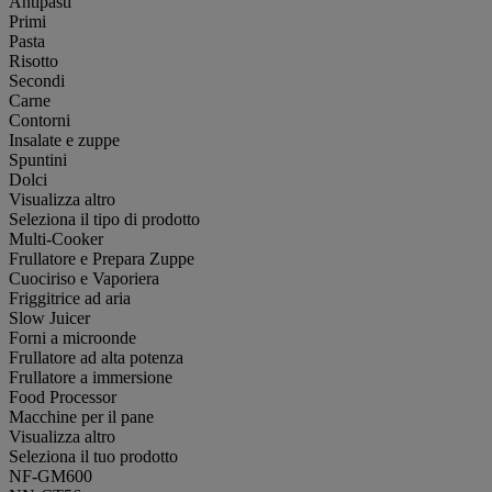
Antipasti
Primi
Pasta
Risotto
Secondi
Carne
Contorni
Insalate e zuppe
Spuntini
Dolci
Visualizza altro
Seleziona il tipo di prodotto
Multi-Cooker
Frullatore e Prepara Zuppe
Cuociriso e Vaporiera
Friggitrice ad aria
Slow Juicer
Forni a microonde
Frullatore ad alta potenza
Frullatore a immersione
Food Processor
Macchine per il pane
Visualizza altro
Seleziona il tuo prodotto
NF-GM600