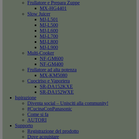
Frullatore e Prepara Zuppe
MX-HG4401
Slow Juicer
MJ-L501
MJ-L500
MJ-L600
MJ-L700
MJ-L800
MJ-L900
Multi-Cooker
NF-GM600
NF-GM400
Frullatore ad alta potenza
MX-KM5080
Cuociriso e Vaporiera
SR-DA152KXE
SR-DA152WXE
Ispirazione
Diventa social – Unisciti alla community!
#CucinaConPanasonic
Come si fa
AUTORI
Supporto
Registrazione del prodotto
Dove acquistare