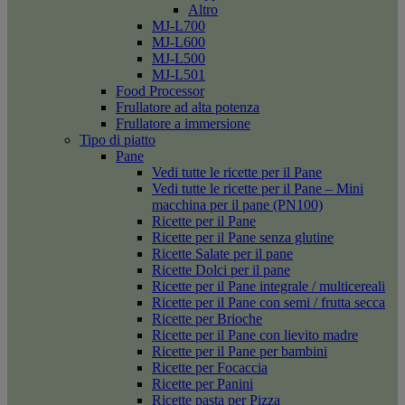
Altro
MJ-L700
MJ-L600
MJ-L500
MJ-L501
Food Processor
Frullatore ad alta potenza
Frullatore a immersione
Tipo di piatto
Pane
Vedi tutte le ricette per il Pane
Vedi tutte le ricette per il Pane – Mini
macchina per il pane (PN100)
Ricette per il Pane
Ricette per il Pane senza glutine
Ricette Salate per il pane
Ricette Dolci per il pane
Ricette per il Pane integrale / multicereali
Ricette per il Pane con semi / frutta secca
Ricette per Brioche
Ricette per il Pane con lievito madre
Ricette per il Pane per bambini
Ricette per Focaccia
Ricette per Panini
Ricette pasta per Pizza