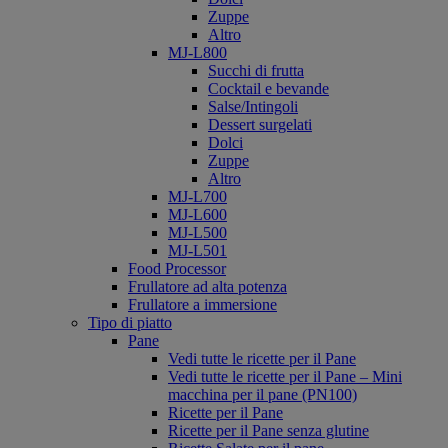
Zuppe
Altro
MJ-L800
Succhi di frutta
Cocktail e bevande
Salse/Intingoli
Dessert surgelati
Dolci
Zuppe
Altro
MJ-L700
MJ-L600
MJ-L500
MJ-L501
Food Processor
Frullatore ad alta potenza
Frullatore a immersione
Tipo di piatto
Pane
Vedi tutte le ricette per il Pane
Vedi tutte le ricette per il Pane – Mini
macchina per il pane (PN100)
Ricette per il Pane
Ricette per il Pane senza glutine