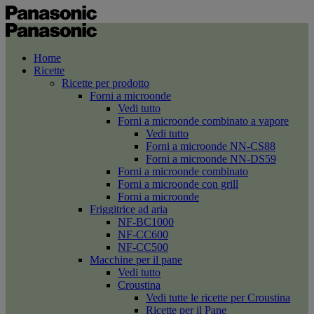
Home
Ricette
Ricette per prodotto
Forni a microonde
Vedi tutto
Forni a microonde combinato a vapore
Vedi tutto
Forni a microonde NN-CS88
Forni a microonde NN-DS59
Forni a microonde combinato
Forni a microonde con grill
Forni a microonde
Friggitrice ad aria
NF-BC1000
NF-CC600
NF-CC500
Macchine per il pane
Vedi tutto
Croustina
Vedi tutte le ricette per Croustina
Ricette per il Pane