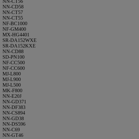
NN-CT56
NN-CD58
NN-CT57
NN-CT55
NF-BC1000
NF-GM400
MX-HG4401
SR-DA152WXE
SR-DA152KXE
NN-CD88
SD-PN100
NF-CC500
NF-CC600
MJ-L800
MJ-L900
MJ-L500
MK-F800
NN-E20J
NN-GD371
NN-DF383
NN-CS894
NN-GD38
NN-DS596
NN-C69
NN-GT46