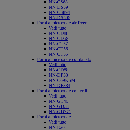
NN-CS88
NN-DS59
NN-CS894
NN-DS596
Forni a microonde air fryer
Vedi tutto
NN-CD88
NN-CD58
NN-CT57
NN-CT56
NN-CT55
Forni a microonde combinato
Vedi tutto
NN-CD88
NN-DF38
NN-C69KSM
NN-DF383
Forni a microonde con grill
Vedi tutto
NN-GT46
NN-GD38
NN-GD371
Forni a microonde
Vedi tutto
NN-E20J