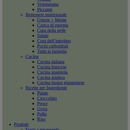
Vegetariana
Piccante
Benessere nutrizionale
Umore + Mente
Carica di energia
Cura della pelle
Salute
Cura dell’intestino
Pochi carboidrati
Tutta la famiglia
Cucina
Cucina italiana
Cucina francese
Cucina spagnola
Cucina asiatica
Cucina fusion giapponese
Ricette per Ingrediente
Patate
Cioccolato
Pesce
Uova
Pollo
Riso
Prodotti
Forni a microonde