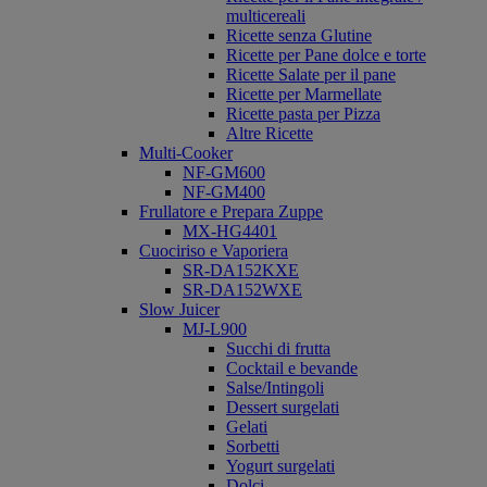
multicereali
Ricette senza Glutine
Ricette per Pane dolce e torte
Ricette Salate per il pane
Ricette per Marmellate
Ricette pasta per Pizza
Altre Ricette
Multi-Cooker
NF-GM600
NF-GM400
Frullatore e Prepara Zuppe
MX-HG4401
Cuociriso e Vaporiera
SR-DA152KXE
SR-DA152WXE
Slow Juicer
MJ-L900
Succhi di frutta
Cocktail e bevande
Salse/Intingoli
Dessert surgelati
Gelati
Sorbetti
Yogurt surgelati
Dolci