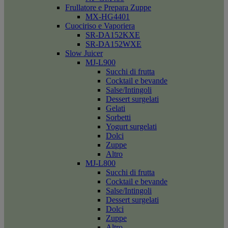
Frullatore e Prepara Zuppe
MX-HG4401
Cuociriso e Vaporiera
SR-DA152KXE
SR-DA152WXE
Slow Juicer
MJ-L900
Succhi di frutta
Cocktail e bevande
Salse/Intingoli
Dessert surgelati
Gelati
Sorbetti
Yogurt surgelati
Dolci
Zuppe
Altro
MJ-L800
Succhi di frutta
Cocktail e bevande
Salse/Intingoli
Dessert surgelati
Dolci
Zuppe
Altro