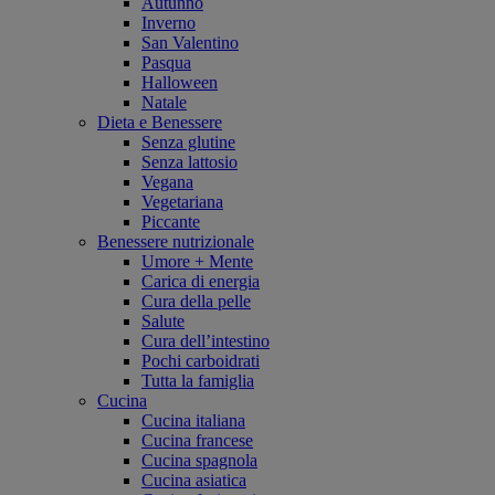
Autunno
Inverno
San Valentino
Pasqua
Halloween
Natale
Dieta e Benessere
Senza glutine
Senza lattosio
Vegana
Vegetariana
Piccante
Benessere nutrizionale
Umore + Mente
Carica di energia
Cura della pelle
Salute
Cura dell’intestino
Pochi carboidrati
Tutta la famiglia
Cucina
Cucina italiana
Cucina francese
Cucina spagnola
Cucina asiatica