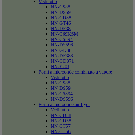
Vedi tutto
NN-CS88
NN-DS59
NN-CD88
NN-GT46
NN-DF38
NN-C69KSM
NN-CS894
NN-DS596
NN-GD38
NN-DF383
NN-GD371
NN-E20J
Forni a microonde combinato a vapore
Vedi tutto
NN-CS88
NN-DS59
NN-CS894
NN-DS596
Forni a microonde air fryer
Vedi tutto
NN-CD88
NN-CD58
NN-CT57
NN-CT56