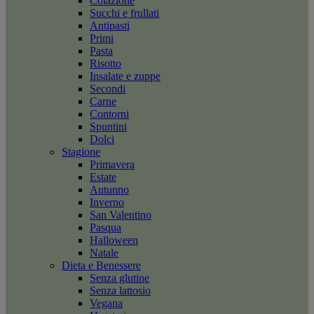
Colazione
Succhi e frullati
Antipasti
Primi
Pasta
Risotto
Insalate e zuppe
Secondi
Carne
Contorni
Spuntini
Dolci
Stagione
Primavera
Estate
Autunno
Inverno
San Valentino
Pasqua
Halloween
Natale
Dieta e Benessere
Senza glutine
Senza lattosio
Vegana