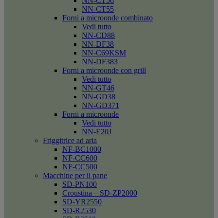
NN-CT56
NN-CT55
Forni a microonde combinato
Vedi tutto
NN-CD88
NN-DF38
NN-C69KSM
NN-DF383
Forni a microonde con grill
Vedi tutto
NN-GT46
NN-GD38
NN-GD371
Forni a microonde
Vedi tutto
NN-E20J
Friggitrice ad aria
NF-BC1000
NF-CC600
NF-CC500
Macchine per il pane
SD-PN100
Croustina – SD-ZP2000
SD-YR2550
SD-R2530