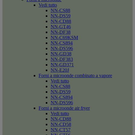
Vedi tutto
NN-CS88
NN-DS59
NN-CD88
NN-GT46
NN-DF38
NN-C69KSM
NN-CS894
NN-DS596
NN-GD38
NN-DF383
NN-GD371
NN-E20J
Forni a microonde combinato a vapore
Vedi tutto
NN-CS88
NN-DS59
NN-CS894
NN-DS596
Forni a microonde air fryer
Vedi tutto
NN-CD88
NN-CD58
NN-CT57