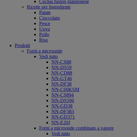
Cucina fusion giapponese
Ricette per Ingrediente
Patate
Cioccolato
Pesce
Uova
Pollo
Riso
Prodotti
Forni a microonde
Vedi tutto
NN-CS88
NN-DS59
NN-CD88
NN-GT46
NN-DF38
NN-C69KSM
NN-CS894
NN-DS596
NN-GD38
NN-DF383
NN-GD371
NN-E20J
Forni a microonde combinato a vapore
Vedi tutto