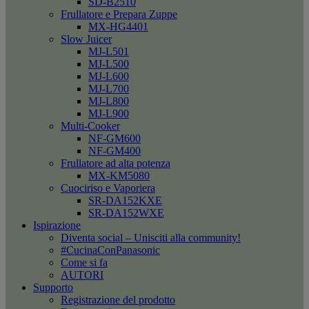
SD-B2510
Frullatore e Prepara Zuppe
MX-HG4401
Slow Juicer
MJ-L501
MJ-L500
MJ-L600
MJ-L700
MJ-L800
MJ-L900
Multi-Cooker
NF-GM600
NF-GM400
Frullatore ad alta potenza
MX-KM5080
Cuociriso e Vaporiera
SR-DA152KXE
SR-DA152WXE
Ispirazione
Diventa social – Unisciti alla community!
#CucinaConPanasonic
Come si fa
AUTORI
Supporto
Registrazione del prodotto