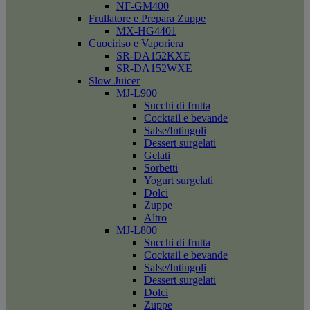
NF-GM400
Frullatore e Prepara Zuppe
MX-HG4401
Cuociriso e Vaporiera
SR-DA152KXE
SR-DA152WXE
Slow Juicer
MJ-L900
Succhi di frutta
Cocktail e bevande
Salse/Intingoli
Dessert surgelati
Gelati
Sorbetti
Yogurt surgelati
Dolci
Zuppe
Altro
MJ-L800
Succhi di frutta
Cocktail e bevande
Salse/Intingoli
Dessert surgelati
Dolci
Zuppe