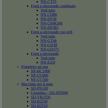
NN-CT55
Forni a microonde combinato
Vedi tutto
NN-CD88
NN-DF38
NN-C69KSM
NN-DF383
Forni a microonde con grill
Vedi tutto
NN-GT46
NN-GD38
NN-GD371
Forni a microonde
Vedi tutto
NN-E20J
Friggitrice ad aria
NF-BC1000
NF-CC600
NF-CC500
Macchine per il pane
SD-PN100
Croustina – SD-ZP2000
SD-YR2550
SD-R2530
SD-B2510