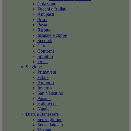
Colazione
Succhi e frullati
Antipasti
Primi
Pasta
Risotto
Insalate e zuppe
Secondi
Carne
Contorni
Spuntini
Dolci
Stagione
Primavera
Estate
Autunno
Inverno
San Valentino
Pasqua
Halloween
Natale
Dieta e Benessere
Senza glutine
Senza lattosio
Vegana