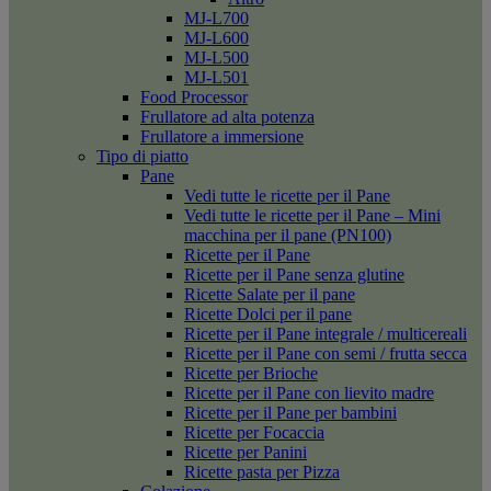
MJ-L700
MJ-L600
MJ-L500
MJ-L501
Food Processor
Frullatore ad alta potenza
Frullatore a immersione
Tipo di piatto
Pane
Vedi tutte le ricette per il Pane
Vedi tutte le ricette per il Pane – Mini
macchina per il pane (PN100)
Ricette per il Pane
Ricette per il Pane senza glutine
Ricette Salate per il pane
Ricette Dolci per il pane
Ricette per il Pane integrale / multicereali
Ricette per il Pane con semi / frutta secca
Ricette per Brioche
Ricette per il Pane con lievito madre
Ricette per il Pane per bambini
Ricette per Focaccia
Ricette per Panini
Ricette pasta per Pizza