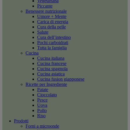
Vegetariana
Piccante
Benessere nutrizionale
Umore + Mente
Carica di energia
Cura della pelle
Salute
Cura dell’intestino
Pochi carboidrati
Tutta la famiglia
Cucina
Cucina italiana
Cucina francese
Cucina spagnola
Cucina asiatica
Cucina fusion giapponese
Ricette per Ingrediente
Patate
Cioccolato
Pesce
Uova
Pollo
Riso
Prodotti
Forni a microonde