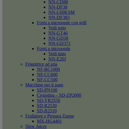
NN-CD88
NN-DF38
NN-C69KSM
NN-DF383
Forni a microonde con grill
Vedi tutto
NN-GT46
NN-GD38
NN-GD371
Forni a microonde
Vedi tutto
NN-E20J
Friggitrice ad aria
NF-BC1000
NF-CC600
NF-CC500
Macchine per il pane
SD-PN100
Croustina – SD-ZP2000
SD-YR2550
SD-R2530
SD-B2510
Frullatore e Prepara Zuppe
MX-HG4401
Slow Juicer