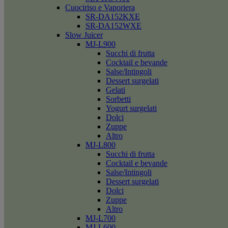
Cuociriso e Vaporiera
SR-DA152KXE
SR-DA152WXE
Slow Juicer
MJ-L900
Succhi di frutta
Cocktail e bevande
Salse/Intingoli
Dessert surgelati
Gelati
Sorbetti
Yogurt surgelati
Dolci
Zuppe
Altro
MJ-L800
Succhi di frutta
Cocktail e bevande
Salse/Intingoli
Dessert surgelati
Dolci
Zuppe
Altro
MJ-L700
MJ-L600