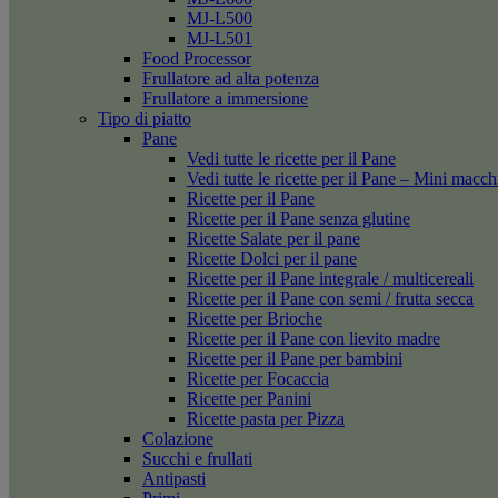
MJ-L500
MJ-L501
Food Processor
Frullatore ad alta potenza
Frullatore a immersione
Tipo di piatto
Pane
Vedi tutte le ricette per il Pane
Vedi tutte le ricette per il Pane – Mini macc
Ricette per il Pane
Ricette per il Pane senza glutine
Ricette Salate per il pane
Ricette Dolci per il pane
Ricette per il Pane integrale / multicereali
Ricette per il Pane con semi / frutta secca
Ricette per Brioche
Ricette per il Pane con lievito madre
Ricette per il Pane per bambini
Ricette per Focaccia
Ricette per Panini
Ricette pasta per Pizza
Colazione
Succhi e frullati
Antipasti