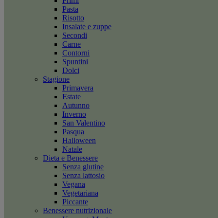
Primi
Pasta
Risotto
Insalate e zuppe
Secondi
Carne
Contorni
Spuntini
Dolci
Stagione
Primavera
Estate
Autunno
Inverno
San Valentino
Pasqua
Halloween
Natale
Dieta e Benessere
Senza glutine
Senza lattosio
Vegana
Vegetariana
Piccante
Benessere nutrizionale