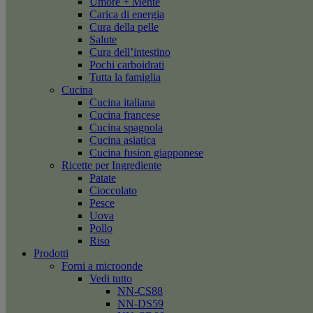
Umore + Mente
Carica di energia
Cura della pelle
Salute
Cura dell’intestino
Pochi carboidrati
Tutta la famiglia
Cucina
Cucina italiana
Cucina francese
Cucina spagnola
Cucina asiatica
Cucina fusion giapponese
Ricette per Ingrediente
Patate
Cioccolato
Pesce
Uova
Pollo
Riso
Prodotti
Forni a microonde
Vedi tutto
NN-CS88
NN-DS59