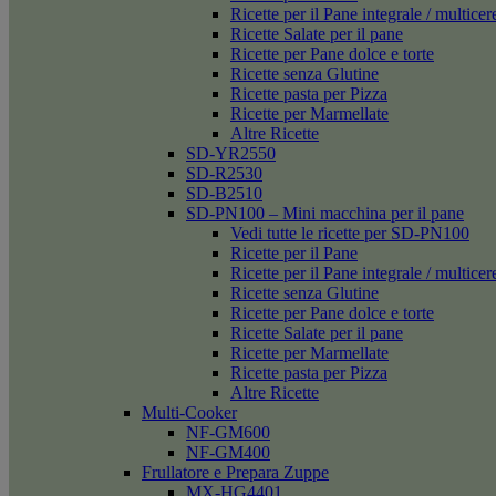
Ricette per il Pane integrale / multicer
Ricette Salate per il pane
Ricette per Pane dolce e torte
Ricette senza Glutine
Ricette pasta per Pizza
Ricette per Marmellate
Altre Ricette
SD-YR2550
SD-R2530
SD-B2510
SD-PN100 – Mini macchina per il pane
Vedi tutte le ricette per SD-PN100
Ricette per il Pane
Ricette per il Pane integrale / multicer
Ricette senza Glutine
Ricette per Pane dolce e torte
Ricette Salate per il pane
Ricette per Marmellate
Ricette pasta per Pizza
Altre Ricette
Multi-Cooker
NF-GM600
NF-GM400
Frullatore e Prepara Zuppe
MX-HG4401