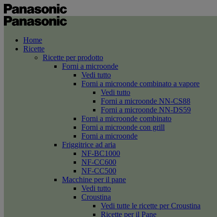
Home
Ricette
Ricette per prodotto
Forni a microonde
Vedi tutto
Forni a microonde combinato a vapore
Vedi tutto
Forni a microonde NN-CS88
Forni a microonde NN-DS59
Forni a microonde combinato
Forni a microonde con grill
Forni a microonde
Friggitrice ad aria
NF-BC1000
NF-CC600
NF-CC500
Macchine per il pane
Vedi tutto
Croustina
Vedi tutte le ricette per Croustina
Ricette per il Pane