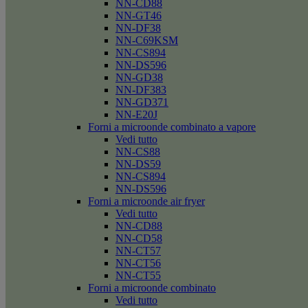
NN-CD88
NN-GT46
NN-DF38
NN-C69KSM
NN-CS894
NN-DS596
NN-GD38
NN-DF383
NN-GD371
NN-E20J
Forni a microonde combinato a vapore
Vedi tutto
NN-CS88
NN-DS59
NN-CS894
NN-DS596
Forni a microonde air fryer
Vedi tutto
NN-CD88
NN-CD58
NN-CT57
NN-CT56
NN-CT55
Forni a microonde combinato
Vedi tutto