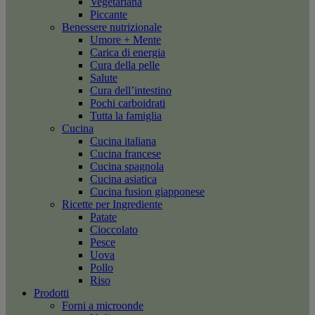
Vegetariana
Piccante
Benessere nutrizionale
Umore + Mente
Carica di energia
Cura della pelle
Salute
Cura dell’intestino
Pochi carboidrati
Tutta la famiglia
Cucina
Cucina italiana
Cucina francese
Cucina spagnola
Cucina asiatica
Cucina fusion giapponese
Ricette per Ingrediente
Patate
Cioccolato
Pesce
Uova
Pollo
Riso
Prodotti
Forni a microonde