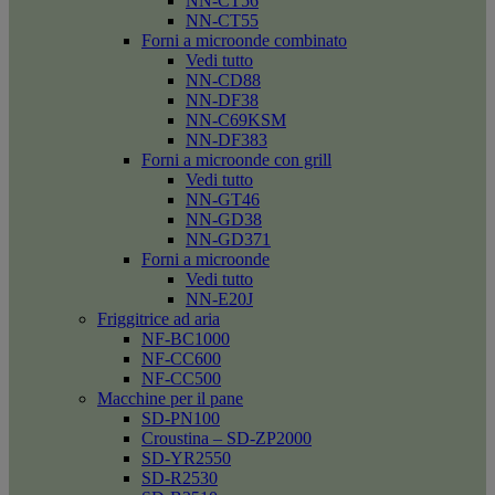
NN-CT56
NN-CT55
Forni a microonde combinato
Vedi tutto
NN-CD88
NN-DF38
NN-C69KSM
NN-DF383
Forni a microonde con grill
Vedi tutto
NN-GT46
NN-GD38
NN-GD371
Forni a microonde
Vedi tutto
NN-E20J
Friggitrice ad aria
NF-BC1000
NF-CC600
NF-CC500
Macchine per il pane
SD-PN100
Croustina – SD-ZP2000
SD-YR2550
SD-R2530