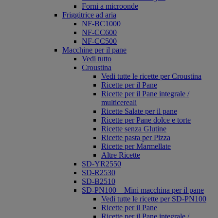
Forni a microonde
Friggitrice ad aria
NF-BC1000
NF-CC600
NF-CC500
Macchine per il pane
Vedi tutto
Croustina
Vedi tutte le ricette per Croustina
Ricette per il Pane
Ricette per il Pane integrale /
multicereali
Ricette Salate per il pane
Ricette per Pane dolce e torte
Ricette senza Glutine
Ricette pasta per Pizza
Ricette per Marmellate
Altre Ricette
SD-YR2550
SD-R2530
SD-B2510
SD-PN100 – Mini macchina per il pane
Vedi tutte le ricette per SD-PN100
Ricette per il Pane
Ricette per il Pane integrale /