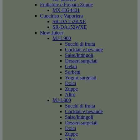
Frullatore e Prepara Zuppe
MX-HG4401
Cuociriso e Vaporiera
SR-DA152KXE
SR-DA152WXE
Slow Juicer
MJ-L900
Succhi di frutta
Cocktail e bevande
Salse/Intingoli
Dessert surgelati
Gelati
Sorbetti
Yogurt surgelati
Dolci
Zuppe
Altro
MJ-L800
Succhi di frutta
Cocktail e bevande
Salse/Intingoli
Dessert surgelati
Dolci
Zuppe
Altro