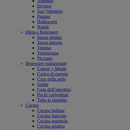
Autunno
Inverno
San Valentino
Pasqua
Halloween
Natale
Dieta e Benessere
Senza glutine
Senza lattosio
Vegana
Vegetariana
Piccante
Benessere nutrizionale
Umore + Mente
Carica di energia
Cura della pelle
Salute
Cura dell’intestino
Pochi carboidrati
Tutta la famiglia
Cucina
Cucina italiana
Cucina francese
Cucina spagnola
Cucina asiatica