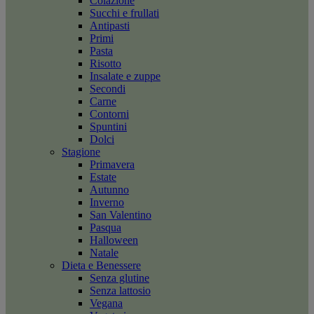
Colazione
Succhi e frullati
Antipasti
Primi
Pasta
Risotto
Insalate e zuppe
Secondi
Carne
Contorni
Spuntini
Dolci
Stagione
Primavera
Estate
Autunno
Inverno
San Valentino
Pasqua
Halloween
Natale
Dieta e Benessere
Senza glutine
Senza lattosio
Vegana