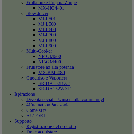
Frullatore e Prepara Zuppe
MX-HG4401
Slow Juicer
MJ-L501
MJ-L500
MJ-L600
MJ-L700
MJ-L800
MJ-L900
Multi-Cooker
NF-GM600
NF-GM400
Frullatore ad alta potenza
MX-KM5080
Cuociriso e Vaporiera
SR-DA152KXE
SR-DA152WXE
Ispirazione
Diventa social – Unisciti alla community!
#CucinaConPanasonic
Come si fa
AUTORI
Supporto
Registrazione del prodotto
Dove acquistare