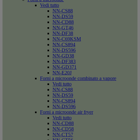
Vedi tutto
NN-CS88
NN-DS59
NN-CD88
NN-GT46
NN-DF38
NN-C69KSM
NN-CS894
NN-DS596
NN-GD38
NN-DF383
NN-GD371
NN-E20J
Forni a microonde combinato a vapore
Vedi tutto
NN-CS88
NN-DS59
NN-CS894
NN-DS596
Forni a microonde air fryer
Vedi tutto
NN-CD88
NN-CD58
NN-CT57