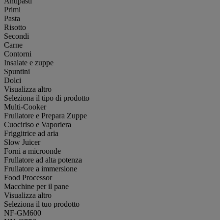
Antipasti
Primi
Pasta
Risotto
Secondi
Carne
Contorni
Insalate e zuppe
Spuntini
Dolci
Visualizza altro
Seleziona il tipo di prodotto
Multi-Cooker
Frullatore e Prepara Zuppe
Cuociriso e Vaporiera
Friggitrice ad aria
Slow Juicer
Forni a microonde
Frullatore ad alta potenza
Frullatore a immersione
Food Processor
Macchine per il pane
Visualizza altro
Seleziona il tuo prodotto
NF-GM600