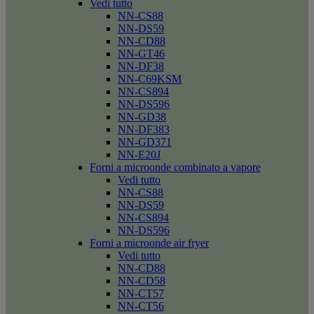
Vedi tutto
NN-CS88
NN-DS59
NN-CD88
NN-GT46
NN-DF38
NN-C69KSM
NN-CS894
NN-DS596
NN-GD38
NN-DF383
NN-GD371
NN-E20J
Forni a microonde combinato a vapore
Vedi tutto
NN-CS88
NN-DS59
NN-CS894
NN-DS596
Forni a microonde air fryer
Vedi tutto
NN-CD88
NN-CD58
NN-CT57
NN-CT56