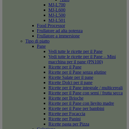
MJ-L700
MJ-L600
MJ-L500
MJ-L501
Food Processor
Frullatore ad alta potenza
Frullatore a immersione
Tipo di piatto
Pane
Vedi tutte le ricette per il Pane
Vedi tutte le ricette per il Pane – Mini
macchina per il pane (PN100)
Ricette per il Pane
Ricette per il Pane senza glutine
Ricette Salate per il pane
Ricette Dolci per il pane
Ricette per il Pane integrale / multicereali
Ricette per il Pane con semi / frutta secca
Ricette per Brioche
Ricette per il Pane con lievito madre
Ricette per il Pane per bambini
Ricette per Focaccia
Ricette per Panini
Ricette pasta per Pizza