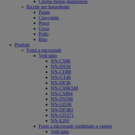
Cucina fusion giapponese
Ricette per Ingrediente
Patate
Cioccolato
Pesce
Uova
Pollo
Riso
Prodotti
Forni a microonde
Vedi tutto
NN-CS88
NN-DS59
NN-CD88
NN-GT46
NN-DF38
NN-C69KSM
NN-CS894
NN-DS596
NN-GD38
NN-DF383
NN-GD371
NN-E20J
Forni a microonde combinato a vapore
Vedi tutto