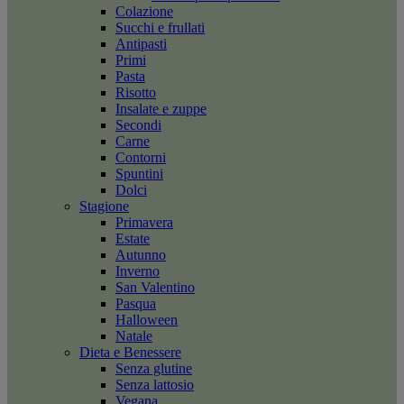
Colazione
Succhi e frullati
Antipasti
Primi
Pasta
Risotto
Insalate e zuppe
Secondi
Carne
Contorni
Spuntini
Dolci
Stagione
Primavera
Estate
Autunno
Inverno
San Valentino
Pasqua
Halloween
Natale
Dieta e Benessere
Senza glutine
Senza lattosio
Vegana