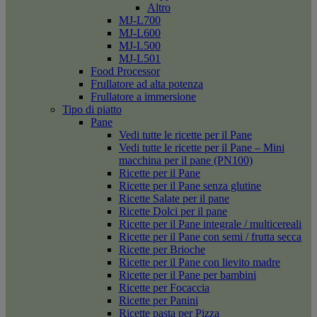
Altro
MJ-L700
MJ-L600
MJ-L500
MJ-L501
Food Processor
Frullatore ad alta potenza
Frullatore a immersione
Tipo di piatto
Pane
Vedi tutte le ricette per il Pane
Vedi tutte le ricette per il Pane – Mini
macchina per il pane (PN100)
Ricette per il Pane
Ricette per il Pane senza glutine
Ricette Salate per il pane
Ricette Dolci per il pane
Ricette per il Pane integrale / multicereali
Ricette per il Pane con semi / frutta secca
Ricette per Brioche
Ricette per il Pane con lievito madre
Ricette per il Pane per bambini
Ricette per Focaccia
Ricette per Panini
Ricette pasta per Pizza