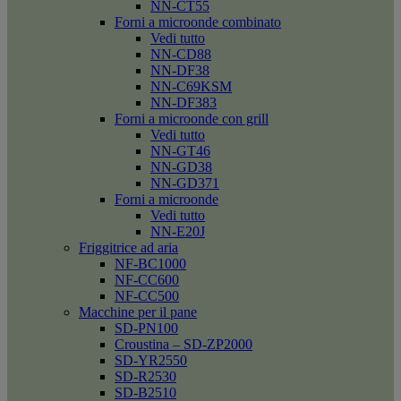
NN-CT55
Forni a microonde combinato
Vedi tutto
NN-CD88
NN-DF38
NN-C69KSM
NN-DF383
Forni a microonde con grill
Vedi tutto
NN-GT46
NN-GD38
NN-GD371
Forni a microonde
Vedi tutto
NN-E20J
Friggitrice ad aria
NF-BC1000
NF-CC600
NF-CC500
Macchine per il pane
SD-PN100
Croustina – SD-ZP2000
SD-YR2550
SD-R2530
SD-B2510