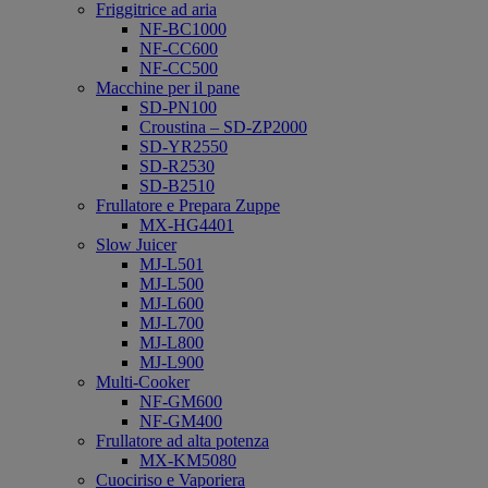
Friggitrice ad aria
NF-BC1000
NF-CC600
NF-CC500
Macchine per il pane
SD-PN100
Croustina – SD-ZP2000
SD-YR2550
SD-R2530
SD-B2510
Frullatore e Prepara Zuppe
MX-HG4401
Slow Juicer
MJ-L501
MJ-L500
MJ-L600
MJ-L700
MJ-L800
MJ-L900
Multi-Cooker
NF-GM600
NF-GM400
Frullatore ad alta potenza
MX-KM5080
Cuociriso e Vaporiera