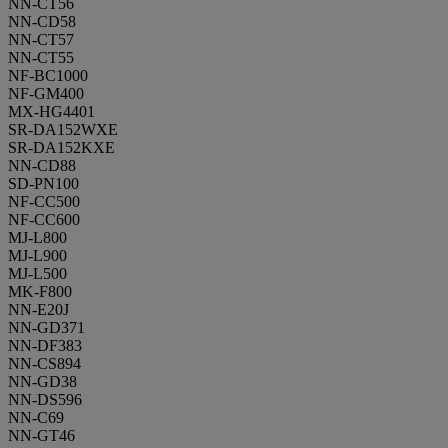
NN-CT56
NN-CD58
NN-CT57
NN-CT55
NF-BC1000
NF-GM400
MX-HG4401
SR-DA152WXE
SR-DA152KXE
NN-CD88
SD-PN100
NF-CC500
NF-CC600
MJ-L800
MJ-L900
MJ-L500
MK-F800
NN-E20J
NN-GD371
NN-DF383
NN-CS894
NN-GD38
NN-DS596
NN-C69
NN-GT46