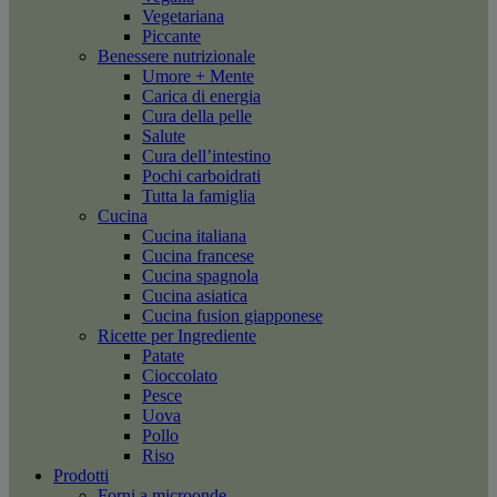
Vegetariana
Piccante
Benessere nutrizionale
Umore + Mente
Carica di energia
Cura della pelle
Salute
Cura dell’intestino
Pochi carboidrati
Tutta la famiglia
Cucina
Cucina italiana
Cucina francese
Cucina spagnola
Cucina asiatica
Cucina fusion giapponese
Ricette per Ingrediente
Patate
Cioccolato
Pesce
Uova
Pollo
Riso
Prodotti
Forni a microonde