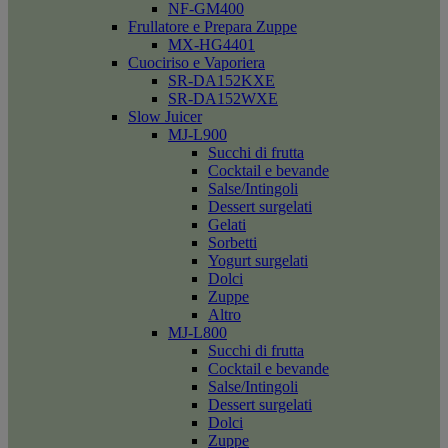
NF-GM400
Frullatore e Prepara Zuppe
MX-HG4401
Cuociriso e Vaporiera
SR-DA152KXE
SR-DA152WXE
Slow Juicer
MJ-L900
Succhi di frutta
Cocktail e bevande
Salse/Intingoli
Dessert surgelati
Gelati
Sorbetti
Yogurt surgelati
Dolci
Zuppe
Altro
MJ-L800
Succhi di frutta
Cocktail e bevande
Salse/Intingoli
Dessert surgelati
Dolci
Zuppe