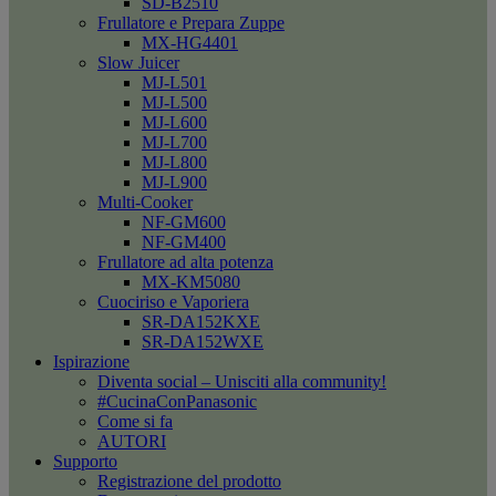
SD-B2510
Frullatore e Prepara Zuppe
MX-HG4401
Slow Juicer
MJ-L501
MJ-L500
MJ-L600
MJ-L700
MJ-L800
MJ-L900
Multi-Cooker
NF-GM600
NF-GM400
Frullatore ad alta potenza
MX-KM5080
Cuociriso e Vaporiera
SR-DA152KXE
SR-DA152WXE
Ispirazione
Diventa social – Unisciti alla community!
#CucinaConPanasonic
Come si fa
AUTORI
Supporto
Registrazione del prodotto