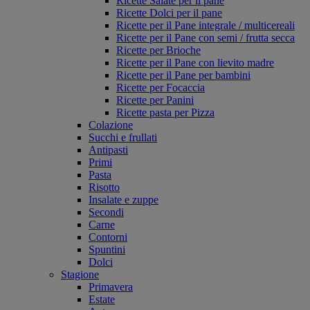
Ricette Salate per il pane
Ricette Dolci per il pane
Ricette per il Pane integrale / multicereali
Ricette per il Pane con semi / frutta secca
Ricette per Brioche
Ricette per il Pane con lievito madre
Ricette per il Pane per bambini
Ricette per Focaccia
Ricette per Panini
Ricette pasta per Pizza
Colazione
Succhi e frullati
Antipasti
Primi
Pasta
Risotto
Insalate e zuppe
Secondi
Carne
Contorni
Spuntini
Dolci
Stagione
Primavera
Estate