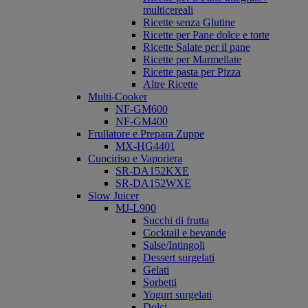
multicereali
Ricette senza Glutine
Ricette per Pane dolce e torte
Ricette Salate per il pane
Ricette per Marmellate
Ricette pasta per Pizza
Altre Ricette
Multi-Cooker
NF-GM600
NF-GM400
Frullatore e Prepara Zuppe
MX-HG4401
Cuociriso e Vaporiera
SR-DA152KXE
SR-DA152WXE
Slow Juicer
MJ-L900
Succhi di frutta
Cocktail e bevande
Salse/Intingoli
Dessert surgelati
Gelati
Sorbetti
Yogurt surgelati
Dolci