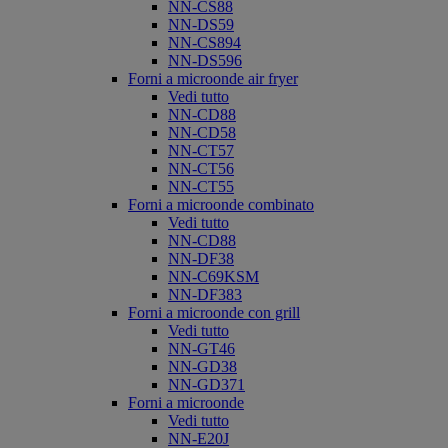
NN-CS88
NN-DS59
NN-CS894
NN-DS596
Forni a microonde air fryer
Vedi tutto
NN-CD88
NN-CD58
NN-CT57
NN-CT56
NN-CT55
Forni a microonde combinato
Vedi tutto
NN-CD88
NN-DF38
NN-C69KSM
NN-DF383
Forni a microonde con grill
Vedi tutto
NN-GT46
NN-GD38
NN-GD371
Forni a microonde
Vedi tutto
NN-E20J