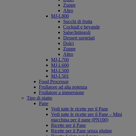
Zuppe
Altro
MJ-L800
Succhi di frutta
Cocktail e bevande
Salse/Intingoli
Dessert surgelati
Dolci
Zuppe
Altro
MJ-L700
MJ-L600
MJ-L500
MJ-L501
Food Processor
Frullatore ad alta potenza
Frullatore a immersione
Tipo di piatto
Pane
Vedi tutte le ricette per il Pane
Vedi tutte le ricette per il Pane – Mini
macchina per il pane (PN100)
Ricette per il Pane
Ricette per il Pane senza glutine