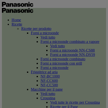
Home
Ricette
Ricette per prodotto
Forni a microonde
Vedi tutto
Forni a microonde combinato a vapore
Vedi tutto
Forni a microonde NN-CS88
Forni a microonde NN-DS59
Forni a microonde combinato
Forni a microonde con grill
Forni a microonde
Friggitrice ad aria
NF-BC1000
NF-CC600
NF-CC500
Macchine per il pane
Vedi tutto
Croustina
Vedi tutte le ricette per Croustina
Ricette per il Pane