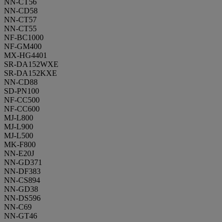
NN-CT56
NN-CD58
NN-CT57
NN-CT55
NF-BC1000
NF-GM400
MX-HG4401
SR-DA152WXE
SR-DA152KXE
NN-CD88
SD-PN100
NF-CC500
NF-CC600
MJ-L800
MJ-L900
MJ-L500
MK-F800
NN-E20J
NN-GD371
NN-DF383
NN-CS894
NN-GD38
NN-DS596
NN-C69
NN-GT46