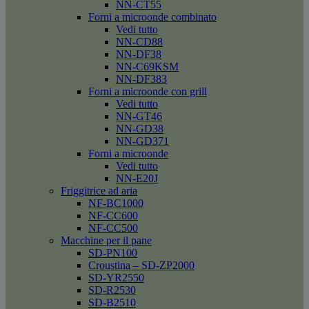
NN-CT55
Forni a microonde combinato
Vedi tutto
NN-CD88
NN-DF38
NN-C69KSM
NN-DF383
Forni a microonde con grill
Vedi tutto
NN-GT46
NN-GD38
NN-GD371
Forni a microonde
Vedi tutto
NN-E20J
Friggitrice ad aria
NF-BC1000
NF-CC600
NF-CC500
Macchine per il pane
SD-PN100
Croustina – SD-ZP2000
SD-YR2550
SD-R2530
SD-B2510