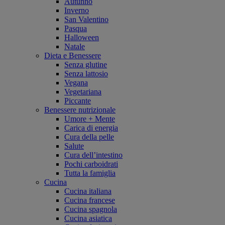
Autunno
Inverno
San Valentino
Pasqua
Halloween
Natale
Dieta e Benessere
Senza glutine
Senza lattosio
Vegana
Vegetariana
Piccante
Benessere nutrizionale
Umore + Mente
Carica di energia
Cura della pelle
Salute
Cura dell’intestino
Pochi carboidrati
Tutta la famiglia
Cucina
Cucina italiana
Cucina francese
Cucina spagnola
Cucina asiatica