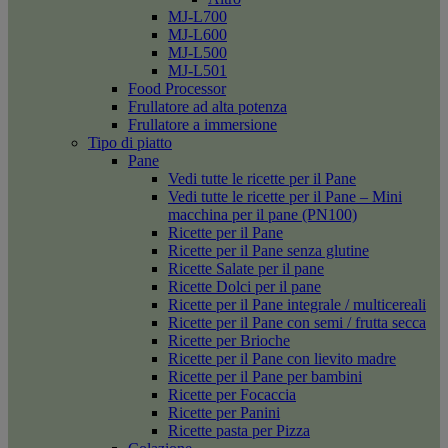
MJ-L700
MJ-L600
MJ-L500
MJ-L501
Food Processor
Frullatore ad alta potenza
Frullatore a immersione
Tipo di piatto
Pane
Vedi tutte le ricette per il Pane
Vedi tutte le ricette per il Pane – Mini
macchina per il pane (PN100)
Ricette per il Pane
Ricette per il Pane senza glutine
Ricette Salate per il pane
Ricette Dolci per il pane
Ricette per il Pane integrale / multicereali
Ricette per il Pane con semi / frutta secca
Ricette per Brioche
Ricette per il Pane con lievito madre
Ricette per il Pane per bambini
Ricette per Focaccia
Ricette per Panini
Ricette pasta per Pizza