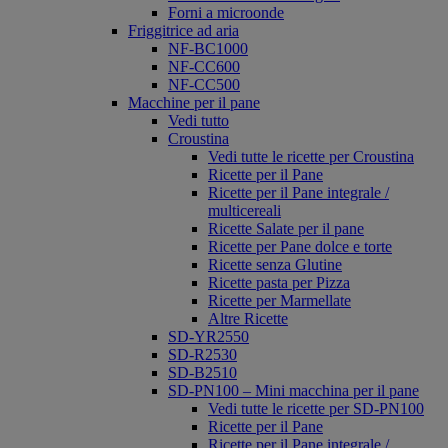
Forni a microonde
Friggitrice ad aria
NF-BC1000
NF-CC600
NF-CC500
Macchine per il pane
Vedi tutto
Croustina
Vedi tutte le ricette per Croustina
Ricette per il Pane
Ricette per il Pane integrale /
multicereali
Ricette Salate per il pane
Ricette per Pane dolce e torte
Ricette senza Glutine
Ricette pasta per Pizza
Ricette per Marmellate
Altre Ricette
SD-YR2550
SD-R2530
SD-B2510
SD-PN100 – Mini macchina per il pane
Vedi tutte le ricette per SD-PN100
Ricette per il Pane
Ricette per il Pane integrale /