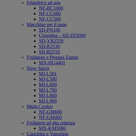
Friggitrice ad aria
NF-BC1000
NF-CC600
NF-CC500
Macchine per il pane
SD-PN100
Croustina – SD-ZP2000
SD-YR2550
SD-R2530
SD-B2510
Frullatore e Prepara Zuppe
MX-HG4401
Slow Juicer
MJ-L501
MJ-L500
MJ-L600
MJ-L700
MJ-L800
MJ-L900
Multi-Cooker
NF-GM600
NF-GM400
Frullatore ad alta potenza
MX-KM5080
Cuociriso e Vaporiera