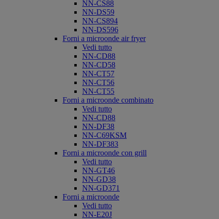
NN-CS88
NN-DS59
NN-CS894
NN-DS596
Forni a microonde air fryer
Vedi tutto
NN-CD88
NN-CD58
NN-CT57
NN-CT56
NN-CT55
Forni a microonde combinato
Vedi tutto
NN-CD88
NN-DF38
NN-C69KSM
NN-DF383
Forni a microonde con grill
Vedi tutto
NN-GT46
NN-GD38
NN-GD371
Forni a microonde
Vedi tutto
NN-E20J