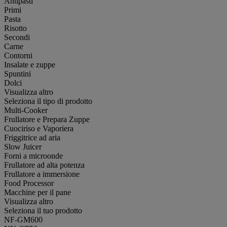
Antipasti
Primi
Pasta
Risotto
Secondi
Carne
Contorni
Insalate e zuppe
Spuntini
Dolci
Visualizza altro
Seleziona il tipo di prodotto
Multi-Cooker
Frullatore e Prepara Zuppe
Cuociriso e Vaporiera
Friggitrice ad aria
Slow Juicer
Forni a microonde
Frullatore ad alta potenza
Frullatore a immersione
Food Processor
Macchine per il pane
Visualizza altro
Seleziona il tuo prodotto
NF-GM600