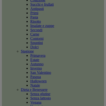
Colazione
Succhi e frullati
Antipasti
Primi
Pasta
Risotto
Insalate e zuppe
Secondi
Carne
Contorni
Spuntini
Dolci
Stagione
Primavera
Estate
Autunno
Inverno
San Valentino
Pasqua
Halloween
Natale
Dieta e Benessere
Senza glutine
Senza lattosio
Vegana