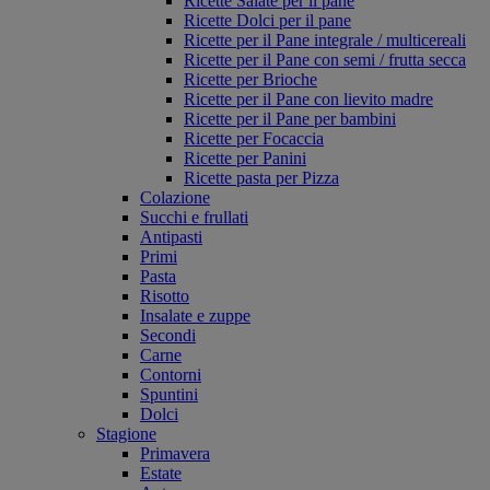
Ricette Salate per il pane
Ricette Dolci per il pane
Ricette per il Pane integrale / multicereali
Ricette per il Pane con semi / frutta secca
Ricette per Brioche
Ricette per il Pane con lievito madre
Ricette per il Pane per bambini
Ricette per Focaccia
Ricette per Panini
Ricette pasta per Pizza
Colazione
Succhi e frullati
Antipasti
Primi
Pasta
Risotto
Insalate e zuppe
Secondi
Carne
Contorni
Spuntini
Dolci
Stagione
Primavera
Estate