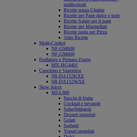
multicereali
Ricette senza Glutine
Ricette per Pane dolce e torte
Ricette Salate per il pane
Ricette per Marmellate
Ricette pasta per Pizza
Altre Ricette
Multi-Cooker
NF-GM600
NF-GM400
Frullatore e Prepara Zuppe
MX-HG4401
Cuociriso e Vaporiera
SR-DA152KXE
SR-DA152WXE
Slow Juicer
MJ-L900
Succhi di frutta
Cocktail e bevande
Salse/Intingoli
Dessert surgelati
Gelati
Sorbetti
Yogurt surgelati
Dolci