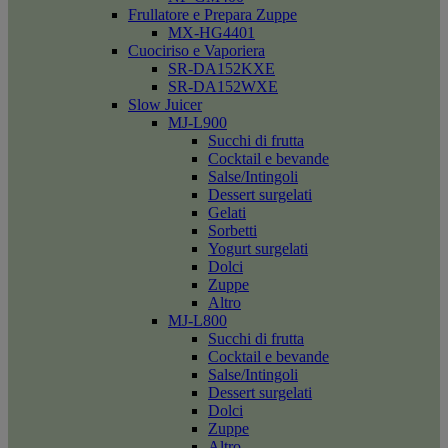
Frullatore e Prepara Zuppe
MX-HG4401
Cuociriso e Vaporiera
SR-DA152KXE
SR-DA152WXE
Slow Juicer
MJ-L900
Succhi di frutta
Cocktail e bevande
Salse/Intingoli
Dessert surgelati
Gelati
Sorbetti
Yogurt surgelati
Dolci
Zuppe
Altro
MJ-L800
Succhi di frutta
Cocktail e bevande
Salse/Intingoli
Dessert surgelati
Dolci
Zuppe
Altro