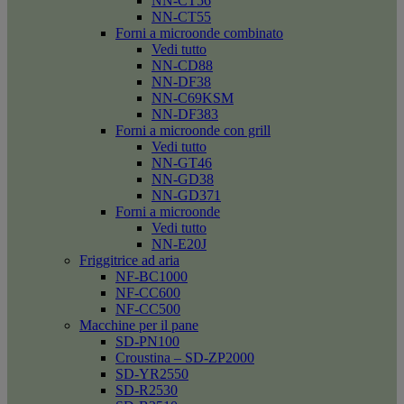
NN-CT56
NN-CT55
Forni a microonde combinato
Vedi tutto
NN-CD88
NN-DF38
NN-C69KSM
NN-DF383
Forni a microonde con grill
Vedi tutto
NN-GT46
NN-GD38
NN-GD371
Forni a microonde
Vedi tutto
NN-E20J
Friggitrice ad aria
NF-BC1000
NF-CC600
NF-CC500
Macchine per il pane
SD-PN100
Croustina – SD-ZP2000
SD-YR2550
SD-R2530