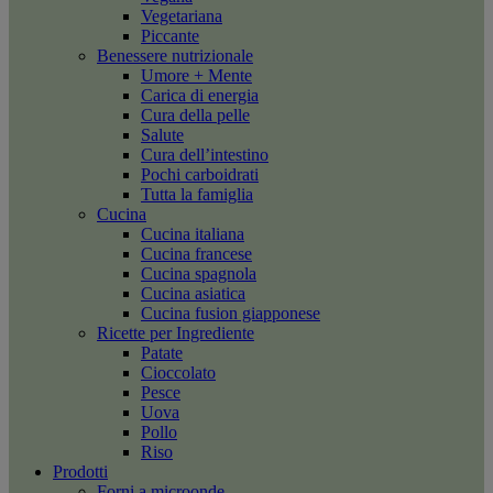
Vegetariana
Piccante
Benessere nutrizionale
Umore + Mente
Carica di energia
Cura della pelle
Salute
Cura dell’intestino
Pochi carboidrati
Tutta la famiglia
Cucina
Cucina italiana
Cucina francese
Cucina spagnola
Cucina asiatica
Cucina fusion giapponese
Ricette per Ingrediente
Patate
Cioccolato
Pesce
Uova
Pollo
Riso
Prodotti
Forni a microonde