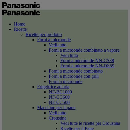
Home
Ricette
Ricette per prodotto
Forni a microonde
Vedi tutto
Forni a microonde combinato a vapore
Vedi tutto
Forni a microonde NN-CS88
Forni a microonde NN-DS59
Forni a microonde combinato
Forni a microonde con grill
Forni a microonde
Friggitrice ad aria
NF-BC1000
NF-CC600
NF-CC500
Macchine per il pane
Vedi tutto
Croustina
Vedi tutte le ricette per Croustina
Ricette per il Pane