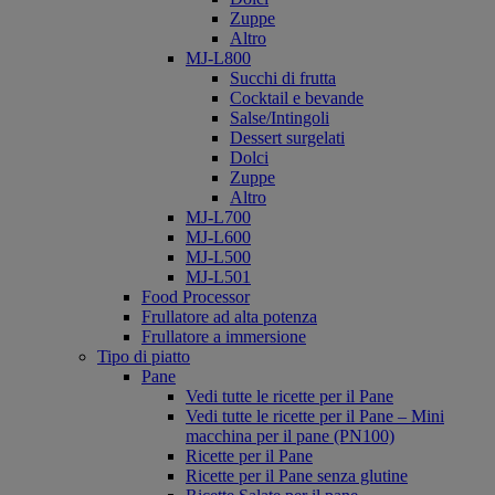
Zuppe
Altro
MJ-L800
Succhi di frutta
Cocktail e bevande
Salse/Intingoli
Dessert surgelati
Dolci
Zuppe
Altro
MJ-L700
MJ-L600
MJ-L500
MJ-L501
Food Processor
Frullatore ad alta potenza
Frullatore a immersione
Tipo di piatto
Pane
Vedi tutte le ricette per il Pane
Vedi tutte le ricette per il Pane – Mini
macchina per il pane (PN100)
Ricette per il Pane
Ricette per il Pane senza glutine