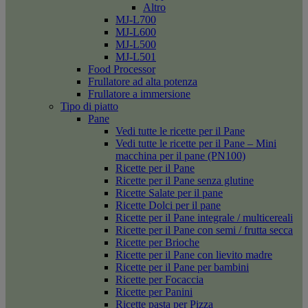
Altro
MJ-L700
MJ-L600
MJ-L500
MJ-L501
Food Processor
Frullatore ad alta potenza
Frullatore a immersione
Tipo di piatto
Pane
Vedi tutte le ricette per il Pane
Vedi tutte le ricette per il Pane – Mini
macchina per il pane (PN100)
Ricette per il Pane
Ricette per il Pane senza glutine
Ricette Salate per il pane
Ricette Dolci per il pane
Ricette per il Pane integrale / multicereali
Ricette per il Pane con semi / frutta secca
Ricette per Brioche
Ricette per il Pane con lievito madre
Ricette per il Pane per bambini
Ricette per Focaccia
Ricette per Panini
Ricette pasta per Pizza