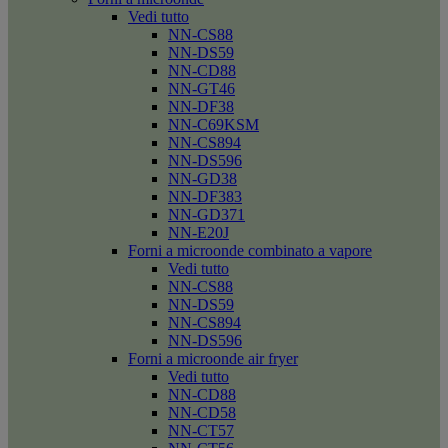
Vedi tutto
NN-CS88
NN-DS59
NN-CD88
NN-GT46
NN-DF38
NN-C69KSM
NN-CS894
NN-DS596
NN-GD38
NN-DF383
NN-GD371
NN-E20J
Forni a microonde combinato a vapore
Vedi tutto
NN-CS88
NN-DS59
NN-CS894
NN-DS596
Forni a microonde air fryer
Vedi tutto
NN-CD88
NN-CD58
NN-CT57