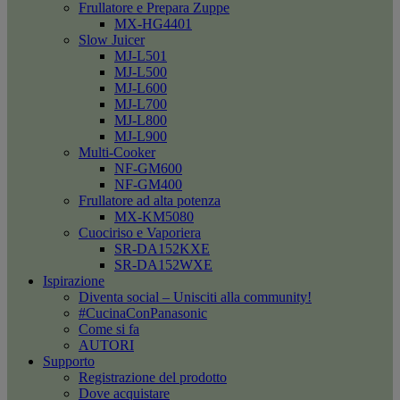
Frullatore e Prepara Zuppe
MX-HG4401
Slow Juicer
MJ-L501
MJ-L500
MJ-L600
MJ-L700
MJ-L800
MJ-L900
Multi-Cooker
NF-GM600
NF-GM400
Frullatore ad alta potenza
MX-KM5080
Cuociriso e Vaporiera
SR-DA152KXE
SR-DA152WXE
Ispirazione
Diventa social – Unisciti alla community!
#CucinaConPanasonic
Come si fa
AUTORI
Supporto
Registrazione del prodotto
Dove acquistare