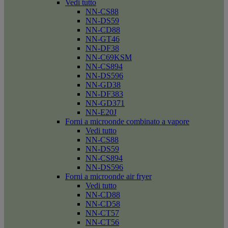
Vedi tutto
NN-CS88
NN-DS59
NN-CD88
NN-GT46
NN-DF38
NN-C69KSM
NN-CS894
NN-DS596
NN-GD38
NN-DF383
NN-GD371
NN-E20J
Forni a microonde combinato a vapore
Vedi tutto
NN-CS88
NN-DS59
NN-CS894
NN-DS596
Forni a microonde air fryer
Vedi tutto
NN-CD88
NN-CD58
NN-CT57
NN-CT56