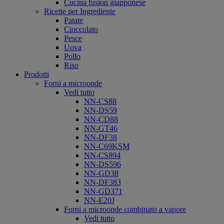
Cucina fusion giapponese
Ricette per Ingrediente
Patate
Cioccolato
Pesce
Uova
Pollo
Riso
Prodotti
Forni a microonde
Vedi tutto
NN-CS88
NN-DS59
NN-CD88
NN-GT46
NN-DF38
NN-C69KSM
NN-CS894
NN-DS596
NN-GD38
NN-DF383
NN-GD371
NN-E20J
Forni a microonde combinato a vapore
Vedi tutto