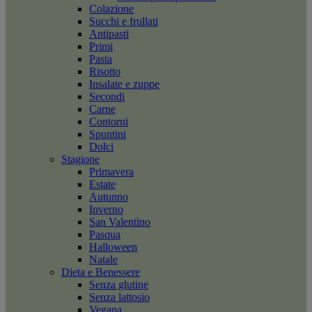
Colazione
Succhi e frullati
Antipasti
Primi
Pasta
Risotto
Insalate e zuppe
Secondi
Carne
Contorni
Spuntini
Dolci
Stagione
Primavera
Estate
Autunno
Inverno
San Valentino
Pasqua
Halloween
Natale
Dieta e Benessere
Senza glutine
Senza lattosio
Vegana