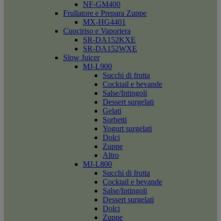
NF-GM400
Frullatore e Prepara Zuppe
MX-HG4401
Cuociriso e Vaporiera
SR-DA152KXE
SR-DA152WXE
Slow Juicer
MJ-L900
Succhi di frutta
Cocktail e bevande
Salse/Intingoli
Dessert surgelati
Gelati
Sorbetti
Yogurt surgelati
Dolci
Zuppe
Altro
MJ-L800
Succhi di frutta
Cocktail e bevande
Salse/Intingoli
Dessert surgelati
Dolci
Zuppe