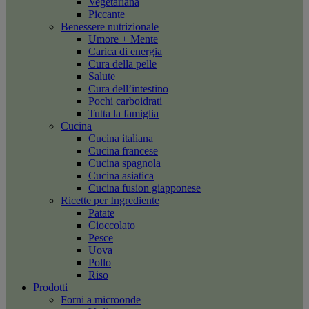
Vegetariana
Piccante
Benessere nutrizionale
Umore + Mente
Carica di energia
Cura della pelle
Salute
Cura dell’intestino
Pochi carboidrati
Tutta la famiglia
Cucina
Cucina italiana
Cucina francese
Cucina spagnola
Cucina asiatica
Cucina fusion giapponese
Ricette per Ingrediente
Patate
Cioccolato
Pesce
Uova
Pollo
Riso
Prodotti
Forni a microonde