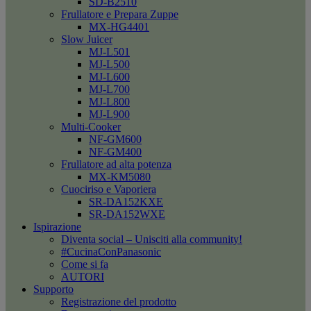
SD-B2510
Frullatore e Prepara Zuppe
MX-HG4401
Slow Juicer
MJ-L501
MJ-L500
MJ-L600
MJ-L700
MJ-L800
MJ-L900
Multi-Cooker
NF-GM600
NF-GM400
Frullatore ad alta potenza
MX-KM5080
Cuociriso e Vaporiera
SR-DA152KXE
SR-DA152WXE
Ispirazione
Diventa social – Unisciti alla community!
#CucinaConPanasonic
Come si fa
AUTORI
Supporto
Registrazione del prodotto