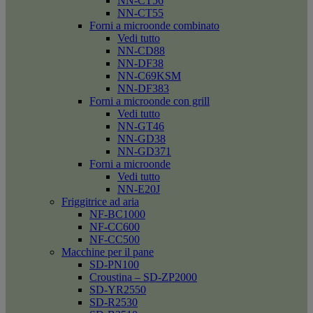
NN-CT56
NN-CT55
Forni a microonde combinato
Vedi tutto
NN-CD88
NN-DF38
NN-C69KSM
NN-DF383
Forni a microonde con grill
Vedi tutto
NN-GT46
NN-GD38
NN-GD371
Forni a microonde
Vedi tutto
NN-E20J
Friggitrice ad aria
NF-BC1000
NF-CC600
NF-CC500
Macchine per il pane
SD-PN100
Croustina – SD-ZP2000
SD-YR2550
SD-R2530