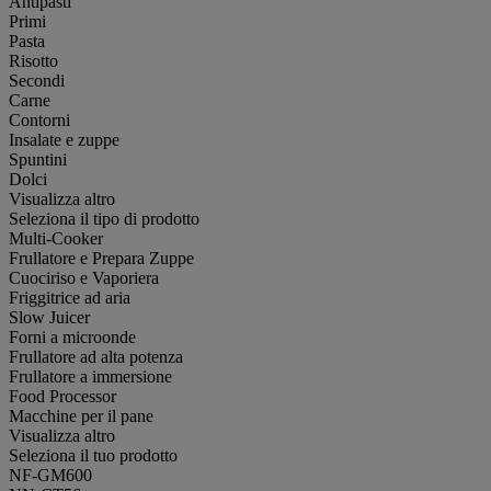
Antipasti
Primi
Pasta
Risotto
Secondi
Carne
Contorni
Insalate e zuppe
Spuntini
Dolci
Visualizza altro
Seleziona il tipo di prodotto
Multi-Cooker
Frullatore e Prepara Zuppe
Cuociriso e Vaporiera
Friggitrice ad aria
Slow Juicer
Forni a microonde
Frullatore ad alta potenza
Frullatore a immersione
Food Processor
Macchine per il pane
Visualizza altro
Seleziona il tuo prodotto
NF-GM600