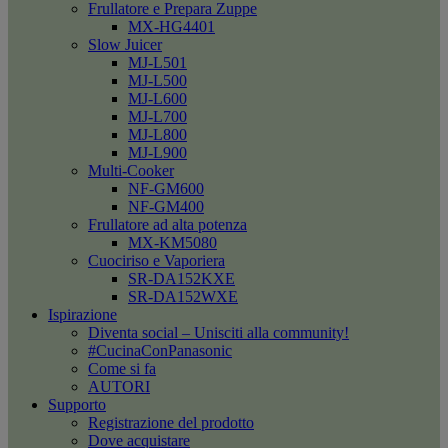
Frullatore e Prepara Zuppe
MX-HG4401
Slow Juicer
MJ-L501
MJ-L500
MJ-L600
MJ-L700
MJ-L800
MJ-L900
Multi-Cooker
NF-GM600
NF-GM400
Frullatore ad alta potenza
MX-KM5080
Cuociriso e Vaporiera
SR-DA152KXE
SR-DA152WXE
Ispirazione
Diventa social – Unisciti alla community!
#CucinaConPanasonic
Come si fa
AUTORI
Supporto
Registrazione del prodotto
Dove acquistare