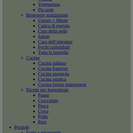
Vegetariana
Piccante
Benessere nutrizionale
Umore + Mente
Carica di energia
Cura della pelle
Salute
Cura dell’intestino
Pochi carboidrati
Tutta la famiglia
Cucina
Cucina italiana
Cucina francese
Cucina spagnola
Cucina asiatica
Cucina fusion giapponese
Ricette per Ingrediente
Patate
Cioccolato
Pesce
Uova
Pollo
Riso
Prodotti
Forni a microonde