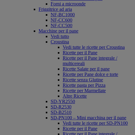
Forni a microonde
Friggitrice ad aria
NF-BC1000
NF-CC600
NF-CC500
Macchine per il pane
Vedi tutto
Croustina
Vedi tutte le ricette per Croustina
Ricette per il Pane
Ricette per il Pane integrale /
multicereali
Ricette Salate per il pane
Ricette per Pane dolce e torte
Ricette senza Glutine
Ricette pasta per Pizza
Ricette per Marmellate
Altre Ricette
SD-YR2550
SD-R2530
SD-B2510
SD-PN100 – Mini macchina per il pane
Vedi tutte le ricette per SD-PN100
Ricette per il Pane
Ricette per il Pane integrale /