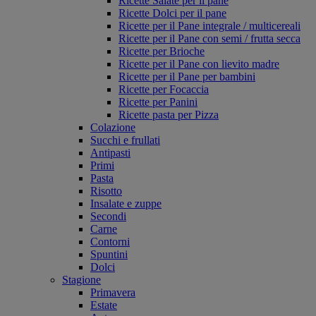
Ricette Salate per il pane
Ricette Dolci per il pane
Ricette per il Pane integrale / multicereali
Ricette per il Pane con semi / frutta secca
Ricette per Brioche
Ricette per il Pane con lievito madre
Ricette per il Pane per bambini
Ricette per Focaccia
Ricette per Panini
Ricette pasta per Pizza
Colazione
Succhi e frullati
Antipasti
Primi
Pasta
Risotto
Insalate e zuppe
Secondi
Carne
Contorni
Spuntini
Dolci
Stagione
Primavera
Estate