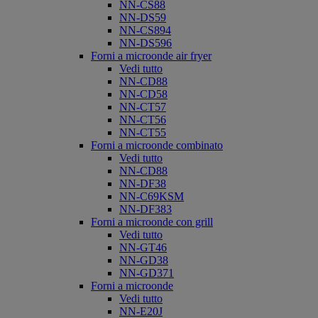
NN-CS88
NN-DS59
NN-CS894
NN-DS596
Forni a microonde air fryer
Vedi tutto
NN-CD88
NN-CD58
NN-CT57
NN-CT56
NN-CT55
Forni a microonde combinato
Vedi tutto
NN-CD88
NN-DF38
NN-C69KSM
NN-DF383
Forni a microonde con grill
Vedi tutto
NN-GT46
NN-GD38
NN-GD371
Forni a microonde
Vedi tutto
NN-E20J