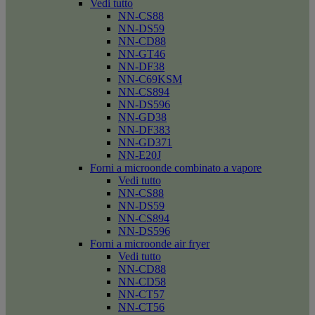
Vedi tutto
NN-CS88
NN-DS59
NN-CD88
NN-GT46
NN-DF38
NN-C69KSM
NN-CS894
NN-DS596
NN-GD38
NN-DF383
NN-GD371
NN-E20J
Forni a microonde combinato a vapore
Vedi tutto
NN-CS88
NN-DS59
NN-CS894
NN-DS596
Forni a microonde air fryer
Vedi tutto
NN-CD88
NN-CD58
NN-CT57
NN-CT56