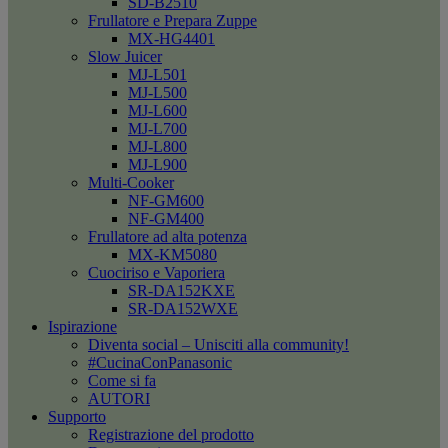
SD-B2510
Frullatore e Prepara Zuppe
MX-HG4401
Slow Juicer
MJ-L501
MJ-L500
MJ-L600
MJ-L700
MJ-L800
MJ-L900
Multi-Cooker
NF-GM600
NF-GM400
Frullatore ad alta potenza
MX-KM5080
Cuociriso e Vaporiera
SR-DA152KXE
SR-DA152WXE
Ispirazione
Diventa social – Unisciti alla community!
#CucinaConPanasonic
Come si fa
AUTORI
Supporto
Registrazione del prodotto