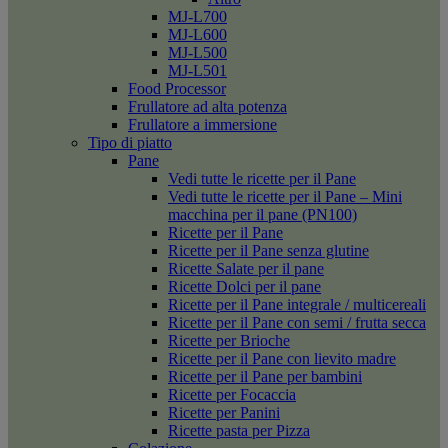
MJ-L700
MJ-L600
MJ-L500
MJ-L501
Food Processor
Frullatore ad alta potenza
Frullatore a immersione
Tipo di piatto
Pane
Vedi tutte le ricette per il Pane
Vedi tutte le ricette per il Pane – Mini
macchina per il pane (PN100)
Ricette per il Pane
Ricette per il Pane senza glutine
Ricette Salate per il pane
Ricette Dolci per il pane
Ricette per il Pane integrale / multicereali
Ricette per il Pane con semi / frutta secca
Ricette per Brioche
Ricette per il Pane con lievito madre
Ricette per il Pane per bambini
Ricette per Focaccia
Ricette per Panini
Ricette pasta per Pizza