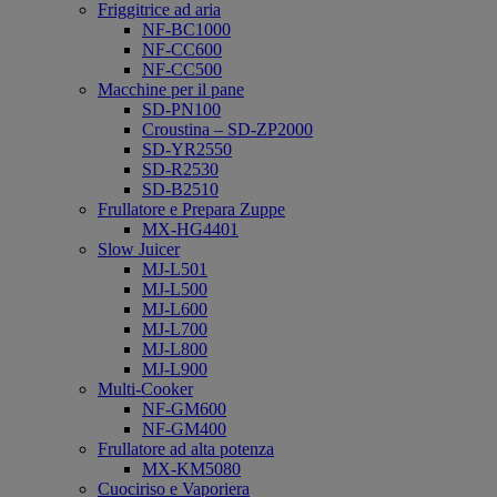
Friggitrice ad aria
NF-BC1000
NF-CC600
NF-CC500
Macchine per il pane
SD-PN100
Croustina – SD-ZP2000
SD-YR2550
SD-R2530
SD-B2510
Frullatore e Prepara Zuppe
MX-HG4401
Slow Juicer
MJ-L501
MJ-L500
MJ-L600
MJ-L700
MJ-L800
MJ-L900
Multi-Cooker
NF-GM600
NF-GM400
Frullatore ad alta potenza
MX-KM5080
Cuociriso e Vaporiera