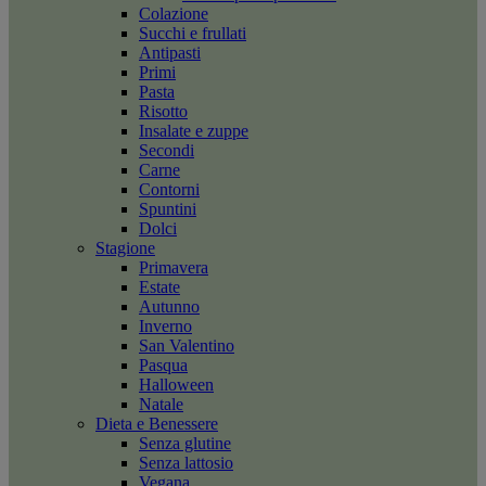
Colazione
Succhi e frullati
Antipasti
Primi
Pasta
Risotto
Insalate e zuppe
Secondi
Carne
Contorni
Spuntini
Dolci
Stagione
Primavera
Estate
Autunno
Inverno
San Valentino
Pasqua
Halloween
Natale
Dieta e Benessere
Senza glutine
Senza lattosio
Vegana