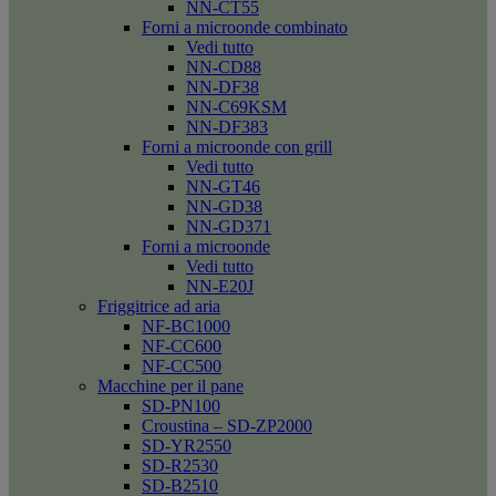
NN-CT55
Forni a microonde combinato
Vedi tutto
NN-CD88
NN-DF38
NN-C69KSM
NN-DF383
Forni a microonde con grill
Vedi tutto
NN-GT46
NN-GD38
NN-GD371
Forni a microonde
Vedi tutto
NN-E20J
Friggitrice ad aria
NF-BC1000
NF-CC600
NF-CC500
Macchine per il pane
SD-PN100
Croustina – SD-ZP2000
SD-YR2550
SD-R2530
SD-B2510