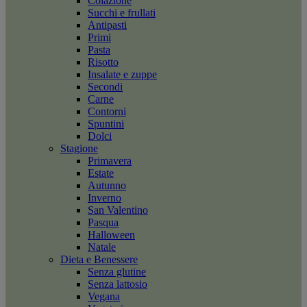
Colazione
Succhi e frullati
Antipasti
Primi
Pasta
Risotto
Insalate e zuppe
Secondi
Carne
Contorni
Spuntini
Dolci
Stagione
Primavera
Estate
Autunno
Inverno
San Valentino
Pasqua
Halloween
Natale
Dieta e Benessere
Senza glutine
Senza lattosio
Vegana