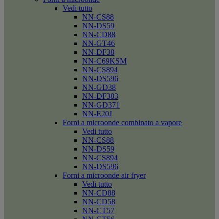
Vedi tutto
NN-CS88
NN-DS59
NN-CD88
NN-GT46
NN-DF38
NN-C69KSM
NN-CS894
NN-DS596
NN-GD38
NN-DF383
NN-GD371
NN-E20J
Forni a microonde combinato a vapore
Vedi tutto
NN-CS88
NN-DS59
NN-CS894
NN-DS596
Forni a microonde air fryer
Vedi tutto
NN-CD88
NN-CD58
NN-CT57