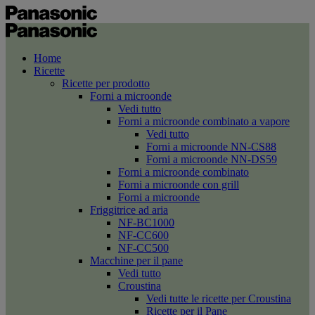
Home
Ricette
Ricette per prodotto
Forni a microonde
Vedi tutto
Forni a microonde combinato a vapore
Vedi tutto
Forni a microonde NN-CS88
Forni a microonde NN-DS59
Forni a microonde combinato
Forni a microonde con grill
Forni a microonde
Friggitrice ad aria
NF-BC1000
NF-CC600
NF-CC500
Macchine per il pane
Vedi tutto
Croustina
Vedi tutte le ricette per Croustina
Ricette per il Pane