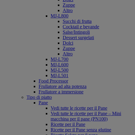
Zuppe
Altro
MJ-L800
Succhi di frutta
Cocktail e bevande
Salse/Intingoli
Dessert surgelati
Dolci
Zuppe
Altro
MJ-L700
MJ-L600
MJ-L500
MJ-L501
Food Processor
Frullatore ad alta potenza
Frullatore a immersione
Tipo di piatto
Pane
Vedi tutte le ricette per il Pane
Vedi tutte le ricette per il Pane – Mini
macchina per il pane (PN100)
Ricette per il Pane
Ricette per il Pane senza glutine