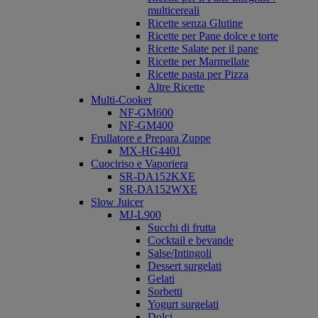
multicereali
Ricette senza Glutine
Ricette per Pane dolce e torte
Ricette Salate per il pane
Ricette per Marmellate
Ricette pasta per Pizza
Altre Ricette
Multi-Cooker
NF-GM600
NF-GM400
Frullatore e Prepara Zuppe
MX-HG4401
Cuociriso e Vaporiera
SR-DA152KXE
SR-DA152WXE
Slow Juicer
MJ-L900
Succhi di frutta
Cocktail e bevande
Salse/Intingoli
Dessert surgelati
Gelati
Sorbetti
Yogurt surgelati
Dolci