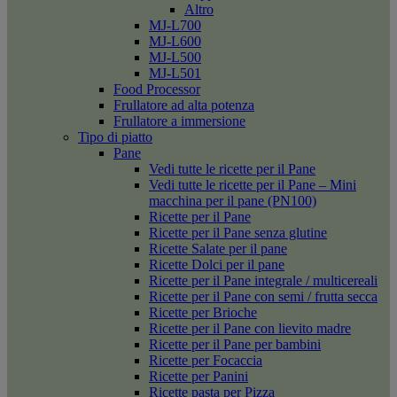
Altro
MJ-L700
MJ-L600
MJ-L500
MJ-L501
Food Processor
Frullatore ad alta potenza
Frullatore a immersione
Tipo di piatto
Pane
Vedi tutte le ricette per il Pane
Vedi tutte le ricette per il Pane – Mini
macchina per il pane (PN100)
Ricette per il Pane
Ricette per il Pane senza glutine
Ricette Salate per il pane
Ricette Dolci per il pane
Ricette per il Pane integrale / multicereali
Ricette per il Pane con semi / frutta secca
Ricette per Brioche
Ricette per il Pane con lievito madre
Ricette per il Pane per bambini
Ricette per Focaccia
Ricette per Panini
Ricette pasta per Pizza