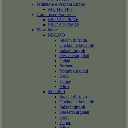
Frullatore e Prepara Zuppe
MX-HG4401
Cuociriso e Vaporiera
SR-DA152KXE
SR-DA152WXE
Slow Juicer
MJ-L900
Succhi di frutta
Cocktail e bevande
Salse/Intingoli
Dessert surgelati
Gelati
Sorbetti
Yogurt surgelati
Dolci
Zuppe
Altro
MJ-L800
Succhi di frutta
Cocktail e bevande
Salse/Intingoli
Dessert surgelati
Dolci
Zuppe
Altro