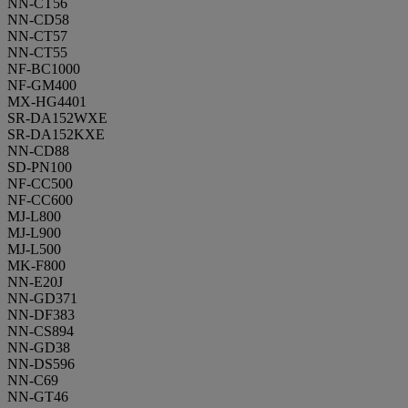
NN-CT56
NN-CD58
NN-CT57
NN-CT55
NF-BC1000
NF-GM400
MX-HG4401
SR-DA152WXE
SR-DA152KXE
NN-CD88
SD-PN100
NF-CC500
NF-CC600
MJ-L800
MJ-L900
MJ-L500
MK-F800
NN-E20J
NN-GD371
NN-DF383
NN-CS894
NN-GD38
NN-DS596
NN-C69
NN-GT46