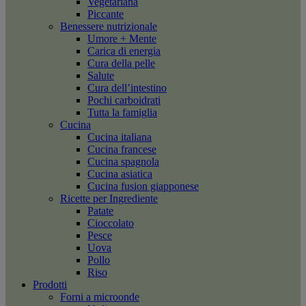
Vegetariana
Piccante
Benessere nutrizionale
Umore + Mente
Carica di energia
Cura della pelle
Salute
Cura dell’intestino
Pochi carboidrati
Tutta la famiglia
Cucina
Cucina italiana
Cucina francese
Cucina spagnola
Cucina asiatica
Cucina fusion giapponese
Ricette per Ingrediente
Patate
Cioccolato
Pesce
Uova
Pollo
Riso
Prodotti
Forni a microonde