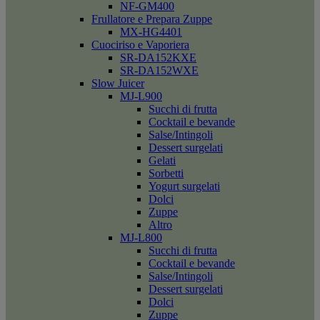
NF-GM400
Frullatore e Prepara Zuppe
MX-HG4401
Cuociriso e Vaporiera
SR-DA152KXE
SR-DA152WXE
Slow Juicer
MJ-L900
Succhi di frutta
Cocktail e bevande
Salse/Intingoli
Dessert surgelati
Gelati
Sorbetti
Yogurt surgelati
Dolci
Zuppe
Altro
MJ-L800
Succhi di frutta
Cocktail e bevande
Salse/Intingoli
Dessert surgelati
Dolci
Zuppe