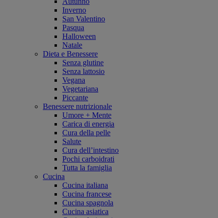
Autunno
Inverno
San Valentino
Pasqua
Halloween
Natale
Dieta e Benessere
Senza glutine
Senza lattosio
Vegana
Vegetariana
Piccante
Benessere nutrizionale
Umore + Mente
Carica di energia
Cura della pelle
Salute
Cura dell’intestino
Pochi carboidrati
Tutta la famiglia
Cucina
Cucina italiana
Cucina francese
Cucina spagnola
Cucina asiatica