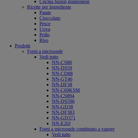
Cucina fusion giapponese
Ricette per Ingrediente
Patate
Cioccolato
Pesce
Uova
Pollo
Riso
Prodotti
Forni a microonde
Vedi tutto
NN-CS88
NN-DS59
NN-CD88
NN-GT46
NN-DF38
NN-C69KSM
NN-CS894
NN-DS596
NN-GD38
NN-DF383
NN-GD371
NN-E20J
Forni a microonde combinato a vapore
Vedi tutto