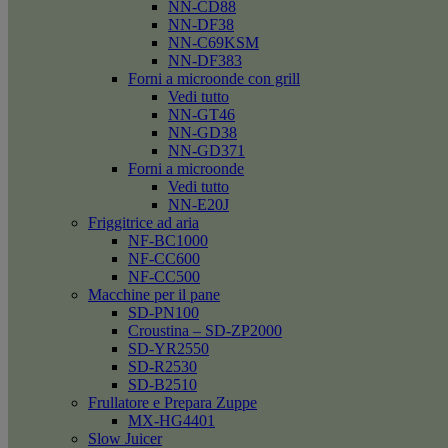
NN-CD88
NN-DF38
NN-C69KSM
NN-DF383
Forni a microonde con grill
Vedi tutto
NN-GT46
NN-GD38
NN-GD371
Forni a microonde
Vedi tutto
NN-E20J
Friggitrice ad aria
NF-BC1000
NF-CC600
NF-CC500
Macchine per il pane
SD-PN100
Croustina – SD-ZP2000
SD-YR2550
SD-R2530
SD-B2510
Frullatore e Prepara Zuppe
MX-HG4401
Slow Juicer