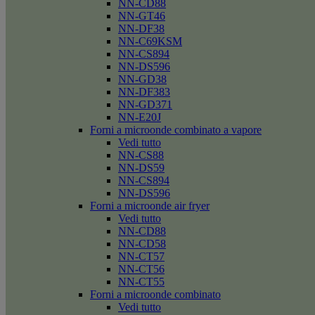
NN-CD88
NN-GT46
NN-DF38
NN-C69KSM
NN-CS894
NN-DS596
NN-GD38
NN-DF383
NN-GD371
NN-E20J
Forni a microonde combinato a vapore
Vedi tutto
NN-CS88
NN-DS59
NN-CS894
NN-DS596
Forni a microonde air fryer
Vedi tutto
NN-CD88
NN-CD58
NN-CT57
NN-CT56
NN-CT55
Forni a microonde combinato
Vedi tutto