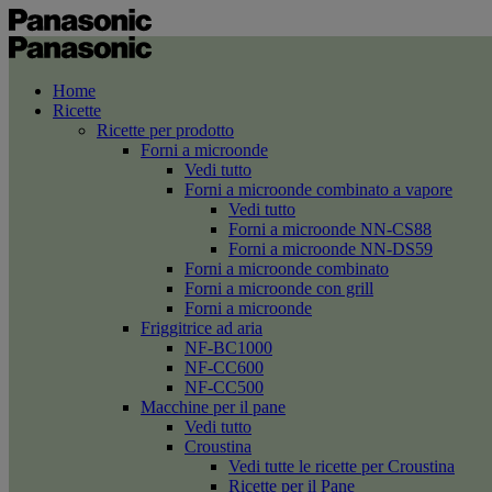
Home
Ricette
Ricette per prodotto
Forni a microonde
Vedi tutto
Forni a microonde combinato a vapore
Vedi tutto
Forni a microonde NN-CS88
Forni a microonde NN-DS59
Forni a microonde combinato
Forni a microonde con grill
Forni a microonde
Friggitrice ad aria
NF-BC1000
NF-CC600
NF-CC500
Macchine per il pane
Vedi tutto
Croustina
Vedi tutte le ricette per Croustina
Ricette per il Pane