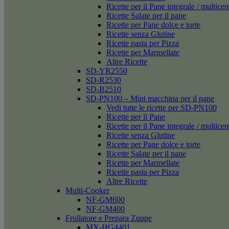
Ricette per il Pane integrale / multicer
Ricette Salate per il pane
Ricette per Pane dolce e torte
Ricette senza Glutine
Ricette pasta per Pizza
Ricette per Marmellate
Altre Ricette
SD-YR2550
SD-R2530
SD-B2510
SD-PN100 – Mini macchina per il pane
Vedi tutte le ricette per SD-PN100
Ricette per il Pane
Ricette per il Pane integrale / multicer
Ricette senza Glutine
Ricette per Pane dolce e torte
Ricette Salate per il pane
Ricette per Marmellate
Ricette pasta per Pizza
Altre Ricette
Multi-Cooker
NF-GM600
NF-GM400
Frullatore e Prepara Zuppe
MX-HG4401