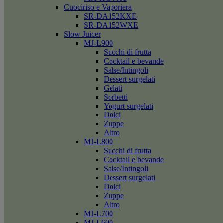
Cuociriso e Vaporiera
SR-DA152KXE
SR-DA152WXE
Slow Juicer
MJ-L900
Succhi di frutta
Cocktail e bevande
Salse/Intingoli
Dessert surgelati
Gelati
Sorbetti
Yogurt surgelati
Dolci
Zuppe
Altro
MJ-L800
Succhi di frutta
Cocktail e bevande
Salse/Intingoli
Dessert surgelati
Dolci
Zuppe
Altro
MJ-L700
MJ-L600