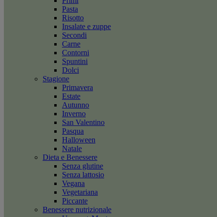
Primi
Pasta
Risotto
Insalate e zuppe
Secondi
Carne
Contorni
Spuntini
Dolci
Stagione
Primavera
Estate
Autunno
Inverno
San Valentino
Pasqua
Halloween
Natale
Dieta e Benessere
Senza glutine
Senza lattosio
Vegana
Vegetariana
Piccante
Benessere nutrizionale