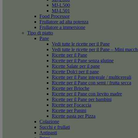
MJ-L500
MJ-L501
Food Processor
Frullatore ad alta potenza
Frullatore a immersione
Tipo di piatto
Pane
Vedi tutte le ricette per il Pane
Vedi tutte le ricette per il Pane – Mini macc
Ricette per il Pane
Ricette per il Pane senza glutine
Ricette Salate per il pane
Ricette Dolci per il pane
Ricette per il Pane integrale / multicereali
Ricette per il Pane con semi / frutta secca
Ricette per Brioche
Ricette per il Pane con lievito madre
Ricette per il Pane per bambini
Ricette per Focaccia
Ricette per Panini
Ricette pasta per Pizza
Colazione
Succhi e frullati
Antipasti