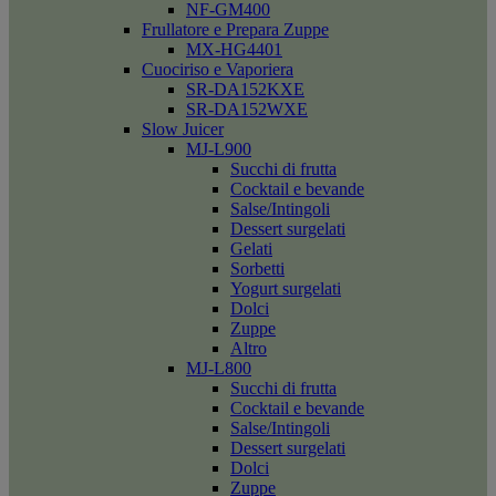
NF-GM400
Frullatore e Prepara Zuppe
MX-HG4401
Cuociriso e Vaporiera
SR-DA152KXE
SR-DA152WXE
Slow Juicer
MJ-L900
Succhi di frutta
Cocktail e bevande
Salse/Intingoli
Dessert surgelati
Gelati
Sorbetti
Yogurt surgelati
Dolci
Zuppe
Altro
MJ-L800
Succhi di frutta
Cocktail e bevande
Salse/Intingoli
Dessert surgelati
Dolci
Zuppe