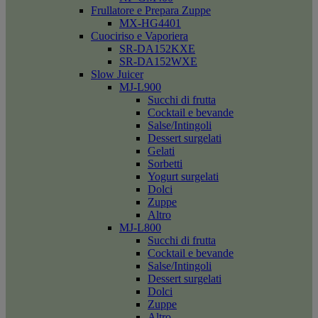
Frullatore e Prepara Zuppe
MX-HG4401
Cuociriso e Vaporiera
SR-DA152KXE
SR-DA152WXE
Slow Juicer
MJ-L900
Succhi di frutta
Cocktail e bevande
Salse/Intingoli
Dessert surgelati
Gelati
Sorbetti
Yogurt surgelati
Dolci
Zuppe
Altro
MJ-L800
Succhi di frutta
Cocktail e bevande
Salse/Intingoli
Dessert surgelati
Dolci
Zuppe
Altro