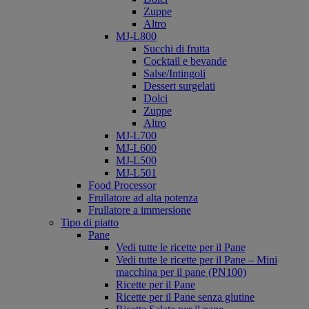
Zuppe
Altro
MJ-L800
Succhi di frutta
Cocktail e bevande
Salse/Intingoli
Dessert surgelati
Dolci
Zuppe
Altro
MJ-L700
MJ-L600
MJ-L500
MJ-L501
Food Processor
Frullatore ad alta potenza
Frullatore a immersione
Tipo di piatto
Pane
Vedi tutte le ricette per il Pane
Vedi tutte le ricette per il Pane – Mini
macchina per il pane (PN100)
Ricette per il Pane
Ricette per il Pane senza glutine