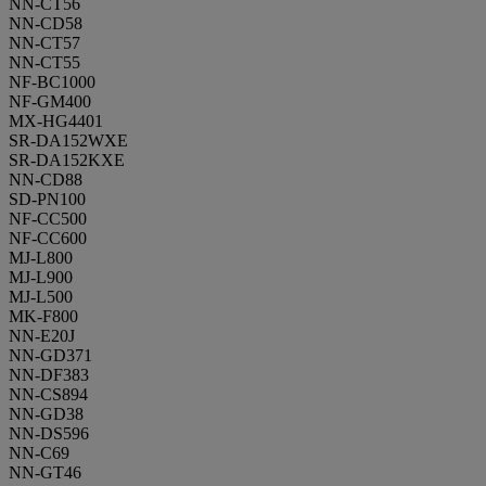
NN-CT56
NN-CD58
NN-CT57
NN-CT55
NF-BC1000
NF-GM400
MX-HG4401
SR-DA152WXE
SR-DA152KXE
NN-CD88
SD-PN100
NF-CC500
NF-CC600
MJ-L800
MJ-L900
MJ-L500
MK-F800
NN-E20J
NN-GD371
NN-DF383
NN-CS894
NN-GD38
NN-DS596
NN-C69
NN-GT46