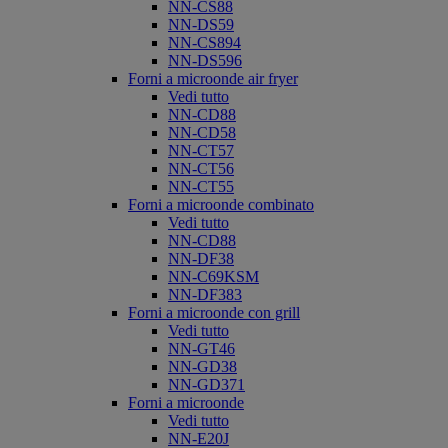
NN-CS88
NN-DS59
NN-CS894
NN-DS596
Forni a microonde air fryer
Vedi tutto
NN-CD88
NN-CD58
NN-CT57
NN-CT56
NN-CT55
Forni a microonde combinato
Vedi tutto
NN-CD88
NN-DF38
NN-C69KSM
NN-DF383
Forni a microonde con grill
Vedi tutto
NN-GT46
NN-GD38
NN-GD371
Forni a microonde
Vedi tutto
NN-E20J