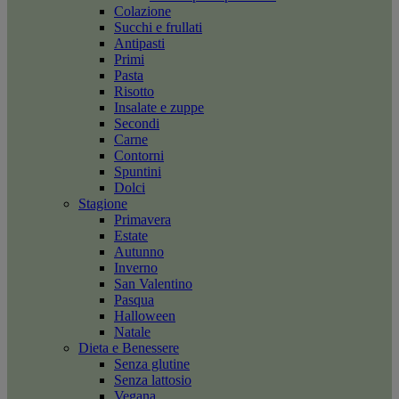
Colazione
Succhi e frullati
Antipasti
Primi
Pasta
Risotto
Insalate e zuppe
Secondi
Carne
Contorni
Spuntini
Dolci
Stagione
Primavera
Estate
Autunno
Inverno
San Valentino
Pasqua
Halloween
Natale
Dieta e Benessere
Senza glutine
Senza lattosio
Vegana