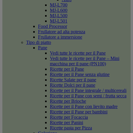
MJ-L700
MJ-L600
MJ-L500
MJ-L501
Food Processor
Frullatore ad alta potenza
Frullatore a immersione
Tipo di piatto
Pane
Vedi tutte le ricette per il Pane
Vedi tutte le ricette per il Pane – Mini
macchina per il pane (PN100)
Ricette per il Pane
Ricette per il Pane senza glutine
Ricette Salate per il pane
Ricette Dolci per il pane
Ricette per il Pane integrale / multicereali
Ricette per il Pane con semi / frutta secca
Ricette per Brioche
Ricette per il Pane con lievito madre
Ricette per il Pane per bambini
Ricette per Focaccia
Ricette per Panini
Ricette pasta per Pizza