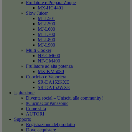
Frullatore e Prepara Zuppe
MX-HG4401
Slow Juicer
MJ-L501
MJ-L500
MJ-L600
MJ-L700
MJ-L800
MJ-L900
Multi-Cooker
NF-GM600
NF-GM400
Frullatore ad alta potenza
MX-KM5080
Cuociriso e Vaporiera
SR-DA152KXE
SR-DA152WXE
Ispirazione
Diventa social – Unisciti alla community!
#CucinaConPanasonic
Come si fa
AUTORI
Supporto
Registrazione del prodotto
Dove acquistare