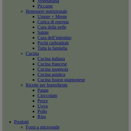
Vegetariana
Piccante
Benessere nutrizionale
Umore + Mente
Carica di energia
Cura della pelle
Salute
Cura dell’intestino
Pochi carboidrati
Tutta la famiglia
Cucina
Cucina italiana
Cucina francese
Cucina spagnola
Cucina asiatica
Cucina fusion giapponese
Ricette per Ingrediente
Patate
Cioccolato
Pesce
Uova
Pollo
Riso
Prodotti
Forni a microonde