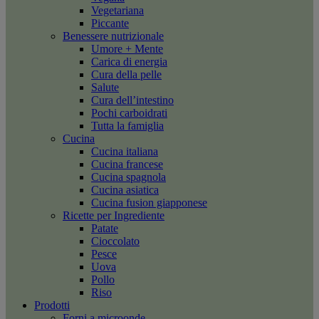
Vegetariana
Piccante
Benessere nutrizionale
Umore + Mente
Carica di energia
Cura della pelle
Salute
Cura dell’intestino
Pochi carboidrati
Tutta la famiglia
Cucina
Cucina italiana
Cucina francese
Cucina spagnola
Cucina asiatica
Cucina fusion giapponese
Ricette per Ingrediente
Patate
Cioccolato
Pesce
Uova
Pollo
Riso
Prodotti
Forni a microonde