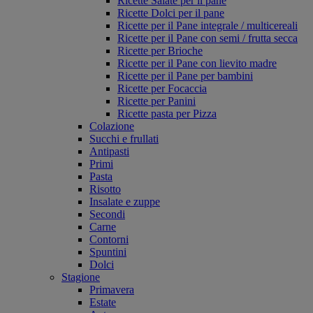
Ricette Salate per il pane
Ricette Dolci per il pane
Ricette per il Pane integrale / multicereali
Ricette per il Pane con semi / frutta secca
Ricette per Brioche
Ricette per il Pane con lievito madre
Ricette per il Pane per bambini
Ricette per Focaccia
Ricette per Panini
Ricette pasta per Pizza
Colazione
Succhi e frullati
Antipasti
Primi
Pasta
Risotto
Insalate e zuppe
Secondi
Carne
Contorni
Spuntini
Dolci
Stagione
Primavera
Estate