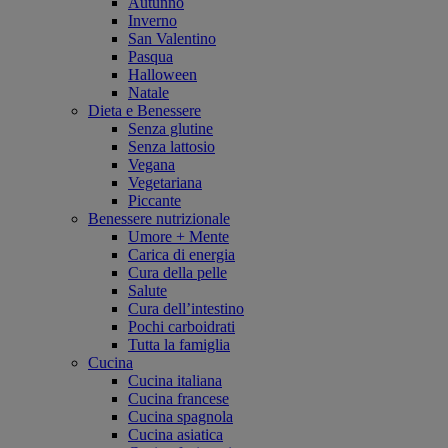
Autunno
Inverno
San Valentino
Pasqua
Halloween
Natale
Dieta e Benessere
Senza glutine
Senza lattosio
Vegana
Vegetariana
Piccante
Benessere nutrizionale
Umore + Mente
Carica di energia
Cura della pelle
Salute
Cura dell’intestino
Pochi carboidrati
Tutta la famiglia
Cucina
Cucina italiana
Cucina francese
Cucina spagnola
Cucina asiatica