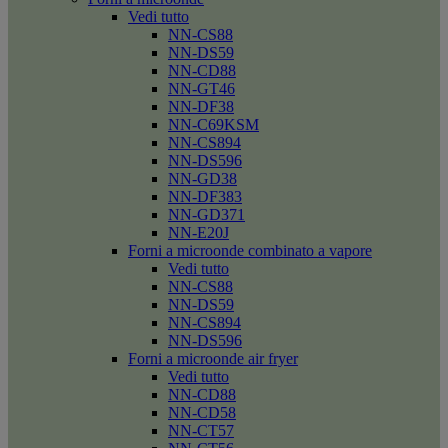
Vedi tutto
NN-CS88
NN-DS59
NN-CD88
NN-GT46
NN-DF38
NN-C69KSM
NN-CS894
NN-DS596
NN-GD38
NN-DF383
NN-GD371
NN-E20J
Forni a microonde combinato a vapore
Vedi tutto
NN-CS88
NN-DS59
NN-CS894
NN-DS596
Forni a microonde air fryer
Vedi tutto
NN-CD88
NN-CD58
NN-CT57