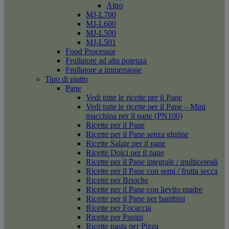
Altro
MJ-L700
MJ-L600
MJ-L500
MJ-L501
Food Processor
Frullatore ad alta potenza
Frullatore a immersione
Tipo di piatto
Pane
Vedi tutte le ricette per il Pane
Vedi tutte le ricette per il Pane – Mini
macchina per il pane (PN100)
Ricette per il Pane
Ricette per il Pane senza glutine
Ricette Salate per il pane
Ricette Dolci per il pane
Ricette per il Pane integrale / multicereali
Ricette per il Pane con semi / frutta secca
Ricette per Brioche
Ricette per il Pane con lievito madre
Ricette per il Pane per bambini
Ricette per Focaccia
Ricette per Panini
Ricette pasta per Pizza