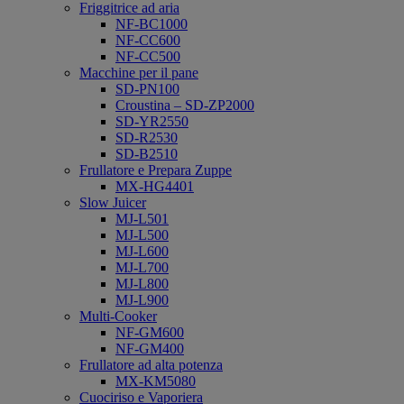
Friggitrice ad aria
NF-BC1000
NF-CC600
NF-CC500
Macchine per il pane
SD-PN100
Croustina – SD-ZP2000
SD-YR2550
SD-R2530
SD-B2510
Frullatore e Prepara Zuppe
MX-HG4401
Slow Juicer
MJ-L501
MJ-L500
MJ-L600
MJ-L700
MJ-L800
MJ-L900
Multi-Cooker
NF-GM600
NF-GM400
Frullatore ad alta potenza
MX-KM5080
Cuociriso e Vaporiera