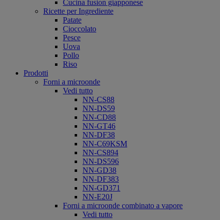
Cucina fusion giapponese
Ricette per Ingrediente
Patate
Cioccolato
Pesce
Uova
Pollo
Riso
Prodotti
Forni a microonde
Vedi tutto
NN-CS88
NN-DS59
NN-CD88
NN-GT46
NN-DF38
NN-C69KSM
NN-CS894
NN-DS596
NN-GD38
NN-DF383
NN-GD371
NN-E20J
Forni a microonde combinato a vapore
Vedi tutto