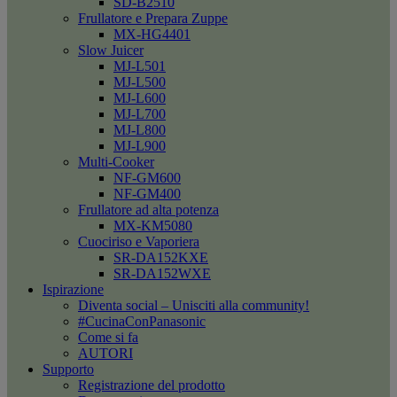
SD-B2510
Frullatore e Prepara Zuppe
MX-HG4401
Slow Juicer
MJ-L501
MJ-L500
MJ-L600
MJ-L700
MJ-L800
MJ-L900
Multi-Cooker
NF-GM600
NF-GM400
Frullatore ad alta potenza
MX-KM5080
Cuociriso e Vaporiera
SR-DA152KXE
SR-DA152WXE
Ispirazione
Diventa social – Unisciti alla community!
#CucinaConPanasonic
Come si fa
AUTORI
Supporto
Registrazione del prodotto