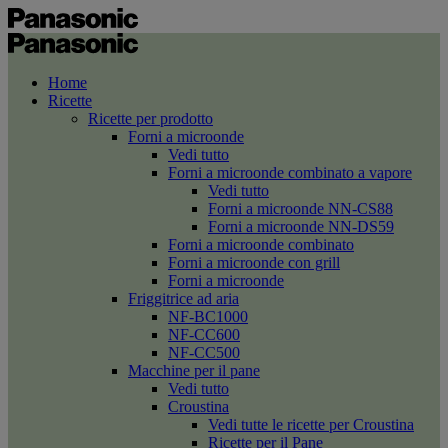
Home
Ricette
Ricette per prodotto
Forni a microonde
Vedi tutto
Forni a microonde combinato a vapore
Vedi tutto
Forni a microonde NN-CS88
Forni a microonde NN-DS59
Forni a microonde combinato
Forni a microonde con grill
Forni a microonde
Friggitrice ad aria
NF-BC1000
NF-CC600
NF-CC500
Macchine per il pane
Vedi tutto
Croustina
Vedi tutte le ricette per Croustina
Ricette per il Pane