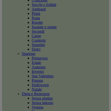
Colazione
Succhi e frullati
Antipasti
Primi
Pasta
Risotto
Insalate e zuppe
Secondi
Carne
Contorni
Spuntini
Dolci
Stagione
Primavera
Estate
Autunno
Inverno
San Valentino
Pasqua
Halloween
Natale
Dieta e Benessere
Senza glutine
Senza lattosio
Vegana