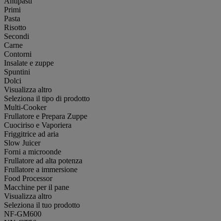
Antipasti
Primi
Pasta
Risotto
Secondi
Carne
Contorni
Insalate e zuppe
Spuntini
Dolci
Visualizza altro
Seleziona il tipo di prodotto
Multi-Cooker
Frullatore e Prepara Zuppe
Cuociriso e Vaporiera
Friggitrice ad aria
Slow Juicer
Forni a microonde
Frullatore ad alta potenza
Frullatore a immersione
Food Processor
Macchine per il pane
Visualizza altro
Seleziona il tuo prodotto
NF-GM600