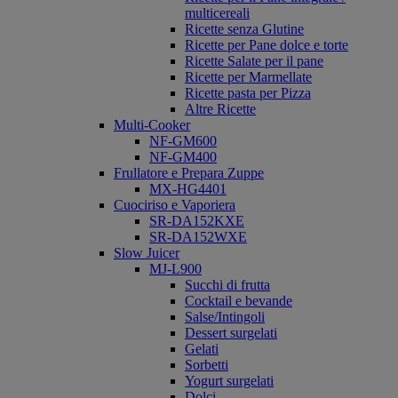
multicereali
Ricette senza Glutine
Ricette per Pane dolce e torte
Ricette Salate per il pane
Ricette per Marmellate
Ricette pasta per Pizza
Altre Ricette
Multi-Cooker
NF-GM600
NF-GM400
Frullatore e Prepara Zuppe
MX-HG4401
Cuociriso e Vaporiera
SR-DA152KXE
SR-DA152WXE
Slow Juicer
MJ-L900
Succhi di frutta
Cocktail e bevande
Salse/Intingoli
Dessert surgelati
Gelati
Sorbetti
Yogurt surgelati
Dolci