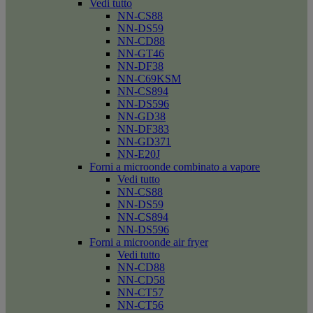
Vedi tutto
NN-CS88
NN-DS59
NN-CD88
NN-GT46
NN-DF38
NN-C69KSM
NN-CS894
NN-DS596
NN-GD38
NN-DF383
NN-GD371
NN-E20J
Forni a microonde combinato a vapore
Vedi tutto
NN-CS88
NN-DS59
NN-CS894
NN-DS596
Forni a microonde air fryer
Vedi tutto
NN-CD88
NN-CD58
NN-CT57
NN-CT56