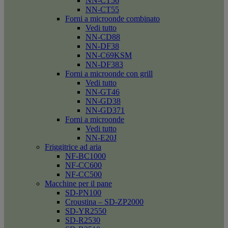
NN-CT56
NN-CT55
Forni a microonde combinato
Vedi tutto
NN-CD88
NN-DF38
NN-C69KSM
NN-DF383
Forni a microonde con grill
Vedi tutto
NN-GT46
NN-GD38
NN-GD371
Forni a microonde
Vedi tutto
NN-E20J
Friggitrice ad aria
NF-BC1000
NF-CC600
NF-CC500
Macchine per il pane
SD-PN100
Croustina – SD-ZP2000
SD-YR2550
SD-R2530