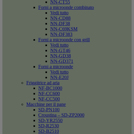
NN-CT55
Forni a microonde combinato
Vedi tutto
NN-CD88
NN-DF38
NN-C69KSM
NN-DF383
Forni a microonde con grill
Vedi tutto
NN-GT46
NN-GD38
NN-GD371
Forni a microonde
Vedi tutto
NN-E20J
Friggitrice ad aria
NF-BC1000
NF-CC600
NF-CC500
Macchine per il pane
SD-PN100
Croustina – SD-ZP2000
SD-YR2550
SD-R2530
SD-B2510