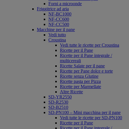
Forni a microonde
Friggitrice ad aria
NF-BC1000
NF-CC600
NF-CC500
Macchine per il pane
Vedi tutto
Croustina
Vedi tutte le ricette per Croustina
Ricette per il Pane
Ricette per il Pane integrale /
multicereali
Ricette Salate per il pane
Ricette per Pane dolce e torte
Ricette senza Glutine
Ricette pasta per Pizza
Ricette per Marmellate
Altre Ricette
SD-YR2550
SD-R2530
SD-B2510
SD-PN100 – Mini macchina per il pane
Vedi tutte le ricette per SD-PN100
Ricette per il Pane
Ricette per il Pane integrale /