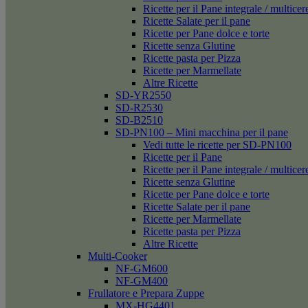
Ricette per il Pane integrale / multicer
Ricette Salate per il pane
Ricette per Pane dolce e torte
Ricette senza Glutine
Ricette pasta per Pizza
Ricette per Marmellate
Altre Ricette
SD-YR2550
SD-R2530
SD-B2510
SD-PN100 – Mini macchina per il pane
Vedi tutte le ricette per SD-PN100
Ricette per il Pane
Ricette per il Pane integrale / multicer
Ricette senza Glutine
Ricette per Pane dolce e torte
Ricette Salate per il pane
Ricette per Marmellate
Ricette pasta per Pizza
Altre Ricette
Multi-Cooker
NF-GM600
NF-GM400
Frullatore e Prepara Zuppe
MX-HG4401