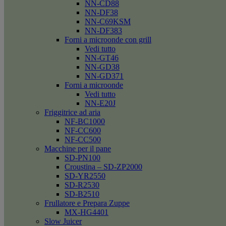
NN-CD88
NN-DF38
NN-C69KSM
NN-DF383
Forni a microonde con grill
Vedi tutto
NN-GT46
NN-GD38
NN-GD371
Forni a microonde
Vedi tutto
NN-E20J
Friggitrice ad aria
NF-BC1000
NF-CC600
NF-CC500
Macchine per il pane
SD-PN100
Croustina – SD-ZP2000
SD-YR2550
SD-R2530
SD-B2510
Frullatore e Prepara Zuppe
MX-HG4401
Slow Juicer