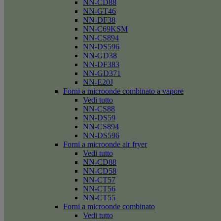
NN-CD88
NN-GT46
NN-DF38
NN-C69KSM
NN-CS894
NN-DS596
NN-GD38
NN-DF383
NN-GD371
NN-E20J
Forni a microonde combinato a vapore
Vedi tutto
NN-CS88
NN-DS59
NN-CS894
NN-DS596
Forni a microonde air fryer
Vedi tutto
NN-CD88
NN-CD58
NN-CT57
NN-CT56
NN-CT55
Forni a microonde combinato
Vedi tutto