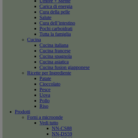
Umore + Mente
Carica di energia
Cura della pelle
Salute
Cura dell’intestino
Pochi carboidrati
Tutta la famiglia
Cucina
Cucina italiana
Cucina francese
Cucina spagnola
Cucina asiatica
Cucina fusion giapponese
Ricette per Ingrediente
Patate
Cioccolato
Pesce
Uova
Pollo
Riso
Prodotti
Forni a microonde
Vedi tutto
NN-CS88
NN-DS59