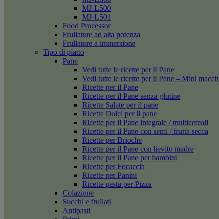
MJ-L500
MJ-L501
Food Processor
Frullatore ad alta potenza
Frullatore a immersione
Tipo di piatto
Pane
Vedi tutte le ricette per il Pane
Vedi tutte le ricette per il Pane – Mini macc
Ricette per il Pane
Ricette per il Pane senza glutine
Ricette Salate per il pane
Ricette Dolci per il pane
Ricette per il Pane integrale / multicereali
Ricette per il Pane con semi / frutta secca
Ricette per Brioche
Ricette per il Pane con lievito madre
Ricette per il Pane per bambini
Ricette per Focaccia
Ricette per Panini
Ricette pasta per Pizza
Colazione
Succhi e frullati
Antipasti