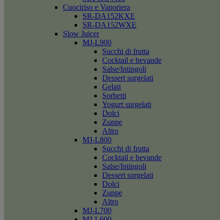
Cuociriso e Vaporiera
SR-DA152KXE
SR-DA152WXE
Slow Juicer
MJ-L900
Succhi di frutta
Cocktail e bevande
Salse/Intingoli
Dessert surgelati
Gelati
Sorbetti
Yogurt surgelati
Dolci
Zuppe
Altro
MJ-L800
Succhi di frutta
Cocktail e bevande
Salse/Intingoli
Dessert surgelati
Dolci
Zuppe
Altro
MJ-L700
MJ-L600