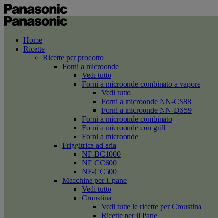
Home
Ricette
Ricette per prodotto
Forni a microonde
Vedi tutto
Forni a microonde combinato a vapore
Vedi tutto
Forni a microonde NN-CS88
Forni a microonde NN-DS59
Forni a microonde combinato
Forni a microonde con grill
Forni a microonde
Friggitrice ad aria
NF-BC1000
NF-CC600
NF-CC500
Macchine per il pane
Vedi tutto
Croustina
Vedi tutte le ricette per Croustina
Ricette per il Pane