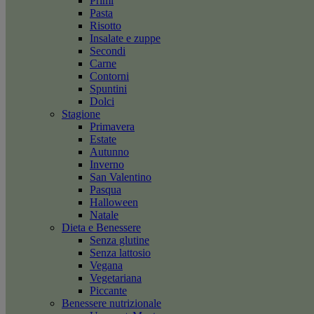
Primi
Pasta
Risotto
Insalate e zuppe
Secondi
Carne
Contorni
Spuntini
Dolci
Stagione
Primavera
Estate
Autunno
Inverno
San Valentino
Pasqua
Halloween
Natale
Dieta e Benessere
Senza glutine
Senza lattosio
Vegana
Vegetariana
Piccante
Benessere nutrizionale