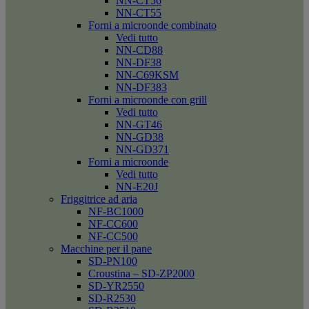
NN-CT56
NN-CT55
Forni a microonde combinato
Vedi tutto
NN-CD88
NN-DF38
NN-C69KSM
NN-DF383
Forni a microonde con grill
Vedi tutto
NN-GT46
NN-GD38
NN-GD371
Forni a microonde
Vedi tutto
NN-E20J
Friggitrice ad aria
NF-BC1000
NF-CC600
NF-CC500
Macchine per il pane
SD-PN100
Croustina – SD-ZP2000
SD-YR2550
SD-R2530