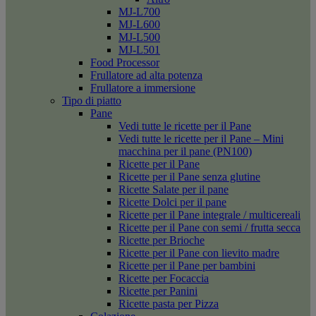
MJ-L700
MJ-L600
MJ-L500
MJ-L501
Food Processor
Frullatore ad alta potenza
Frullatore a immersione
Tipo di piatto
Pane
Vedi tutte le ricette per il Pane
Vedi tutte le ricette per il Pane – Mini
macchina per il pane (PN100)
Ricette per il Pane
Ricette per il Pane senza glutine
Ricette Salate per il pane
Ricette Dolci per il pane
Ricette per il Pane integrale / multicereali
Ricette per il Pane con semi / frutta secca
Ricette per Brioche
Ricette per il Pane con lievito madre
Ricette per il Pane per bambini
Ricette per Focaccia
Ricette per Panini
Ricette pasta per Pizza