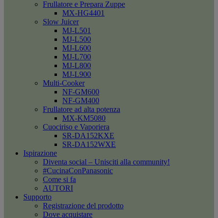
Frullatore e Prepara Zuppe
MX-HG4401
Slow Juicer
MJ-L501
MJ-L500
MJ-L600
MJ-L700
MJ-L800
MJ-L900
Multi-Cooker
NF-GM600
NF-GM400
Frullatore ad alta potenza
MX-KM5080
Cuociriso e Vaporiera
SR-DA152KXE
SR-DA152WXE
Ispirazione
Diventa social – Unisciti alla community!
#CucinaConPanasonic
Come si fa
AUTORI
Supporto
Registrazione del prodotto
Dove acquistare