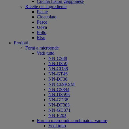
Cucina fusion giapponese
Ricette per Ingrediente
Patate
Cioccolato
Pesce
Uova
Pollo
Riso
Prodotti
Forni a microonde
Vedi tutto
NN-CS88
NN-DS59
NN-CD88
NN-GT46
NN-DF38
NN-C69KSM
NN-CS894
NN-DS596
NN-GD38
NN-DF383
NN-GD371
NN-E20J
Forni a microonde combinato a vapore
Vedi tutto