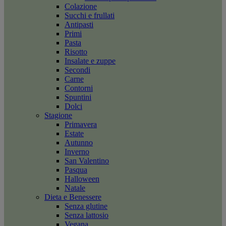
Colazione
Succhi e frullati
Antipasti
Primi
Pasta
Risotto
Insalate e zuppe
Secondi
Carne
Contorni
Spuntini
Dolci
Stagione
Primavera
Estate
Autunno
Inverno
San Valentino
Pasqua
Halloween
Natale
Dieta e Benessere
Senza glutine
Senza lattosio
Vegana