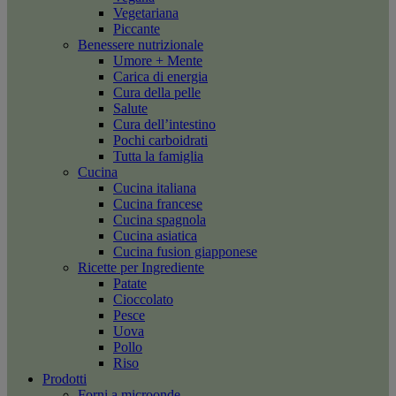
Vegetariana
Piccante
Benessere nutrizionale
Umore + Mente
Carica di energia
Cura della pelle
Salute
Cura dell’intestino
Pochi carboidrati
Tutta la famiglia
Cucina
Cucina italiana
Cucina francese
Cucina spagnola
Cucina asiatica
Cucina fusion giapponese
Ricette per Ingrediente
Patate
Cioccolato
Pesce
Uova
Pollo
Riso
Prodotti
Forni a microonde