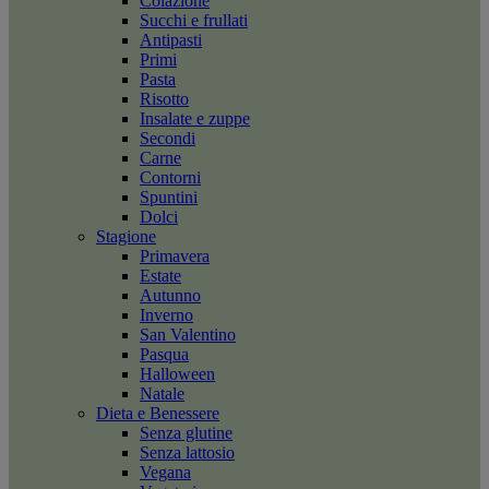
Colazione
Succhi e frullati
Antipasti
Primi
Pasta
Risotto
Insalate e zuppe
Secondi
Carne
Contorni
Spuntini
Dolci
Stagione
Primavera
Estate
Autunno
Inverno
San Valentino
Pasqua
Halloween
Natale
Dieta e Benessere
Senza glutine
Senza lattosio
Vegana