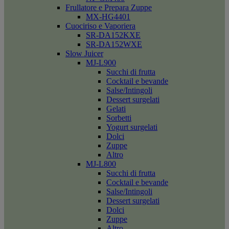
Frullatore e Prepara Zuppe
MX-HG4401
Cuociriso e Vaporiera
SR-DA152KXE
SR-DA152WXE
Slow Juicer
MJ-L900
Succhi di frutta
Cocktail e bevande
Salse/Intingoli
Dessert surgelati
Gelati
Sorbetti
Yogurt surgelati
Dolci
Zuppe
Altro
MJ-L800
Succhi di frutta
Cocktail e bevande
Salse/Intingoli
Dessert surgelati
Dolci
Zuppe
Altro