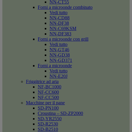
NN-CT55
Forni a microonde combinato
Vedi tutto
NN-CD88
NN-DF38
NN-C69KSM
NN-DF383
Forni a microonde con grill
Vedi tutto
NN-GT46
NN-GD38
NN-GD371
Forni a microonde
Vedi tutto
NN-E20J
Friggitrice ad aria
NF-BC1000
NF-CC600
NF-CC500
Macchine per il pane
SD-PN100
Croustina – SD-ZP2000
SD-YR2550
SD-R2530
SD-B2510