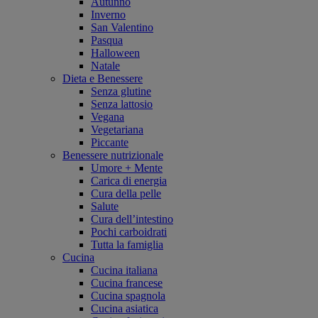
Autunno
Inverno
San Valentino
Pasqua
Halloween
Natale
Dieta e Benessere
Senza glutine
Senza lattosio
Vegana
Vegetariana
Piccante
Benessere nutrizionale
Umore + Mente
Carica di energia
Cura della pelle
Salute
Cura dell’intestino
Pochi carboidrati
Tutta la famiglia
Cucina
Cucina italiana
Cucina francese
Cucina spagnola
Cucina asiatica