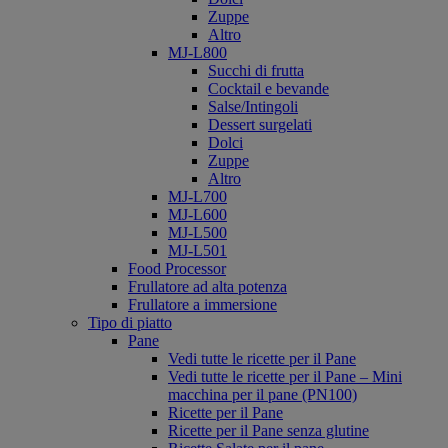
Zuppe
Altro
MJ-L800
Succhi di frutta
Cocktail e bevande
Salse/Intingoli
Dessert surgelati
Dolci
Zuppe
Altro
MJ-L700
MJ-L600
MJ-L500
MJ-L501
Food Processor
Frullatore ad alta potenza
Frullatore a immersione
Tipo di piatto
Pane
Vedi tutte le ricette per il Pane
Vedi tutte le ricette per il Pane – Mini
macchina per il pane (PN100)
Ricette per il Pane
Ricette per il Pane senza glutine