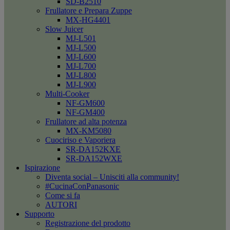
SD-B2510
Frullatore e Prepara Zuppe
MX-HG4401
Slow Juicer
MJ-L501
MJ-L500
MJ-L600
MJ-L700
MJ-L800
MJ-L900
Multi-Cooker
NF-GM600
NF-GM400
Frullatore ad alta potenza
MX-KM5080
Cuociriso e Vaporiera
SR-DA152KXE
SR-DA152WXE
Ispirazione
Diventa social – Unisciti alla community!
#CucinaConPanasonic
Come si fa
AUTORI
Supporto
Registrazione del prodotto