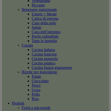
Vegetariana
Piccante
Benessere nutrizionale
Umore + Mente
Carica di energia
Cura della pelle
Salute
Cura dell’intestino
Pochi carboidrati
Tutta la famiglia
Cucina
Cucina italiana
Cucina francese
Cucina spagnola
Cucina asiatica
Cucina fusion giapponese
Ricette per Ingrediente
Patate
Cioccolato
Pesce
Uova
Pollo
Riso
Prodotti
Forni a microonde