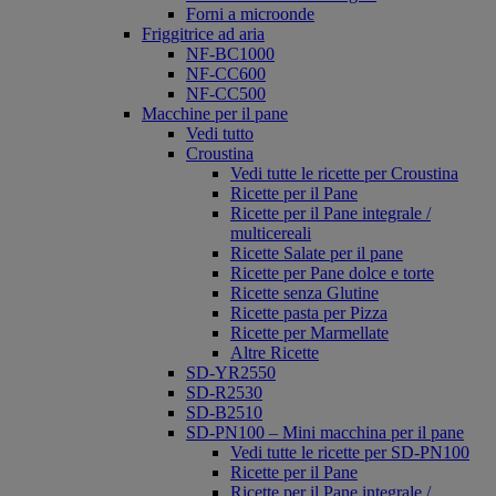
Forni a microonde
Friggitrice ad aria
NF-BC1000
NF-CC600
NF-CC500
Macchine per il pane
Vedi tutto
Croustina
Vedi tutte le ricette per Croustina
Ricette per il Pane
Ricette per il Pane integrale /
multicereali
Ricette Salate per il pane
Ricette per Pane dolce e torte
Ricette senza Glutine
Ricette pasta per Pizza
Ricette per Marmellate
Altre Ricette
SD-YR2550
SD-R2530
SD-B2510
SD-PN100 – Mini macchina per il pane
Vedi tutte le ricette per SD-PN100
Ricette per il Pane
Ricette per il Pane integrale /