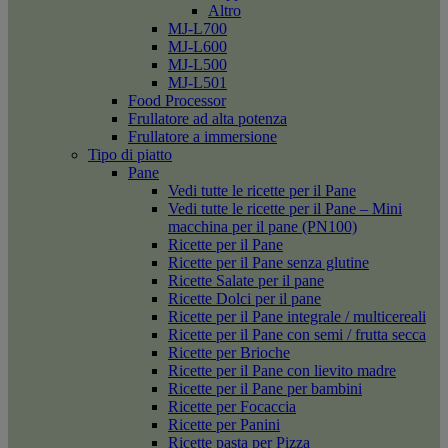
Altro
MJ-L700
MJ-L600
MJ-L500
MJ-L501
Food Processor
Frullatore ad alta potenza
Frullatore a immersione
Tipo di piatto
Pane
Vedi tutte le ricette per il Pane
Vedi tutte le ricette per il Pane – Mini
macchina per il pane (PN100)
Ricette per il Pane
Ricette per il Pane senza glutine
Ricette Salate per il pane
Ricette Dolci per il pane
Ricette per il Pane integrale / multicereali
Ricette per il Pane con semi / frutta secca
Ricette per Brioche
Ricette per il Pane con lievito madre
Ricette per il Pane per bambini
Ricette per Focaccia
Ricette per Panini
Ricette pasta per Pizza