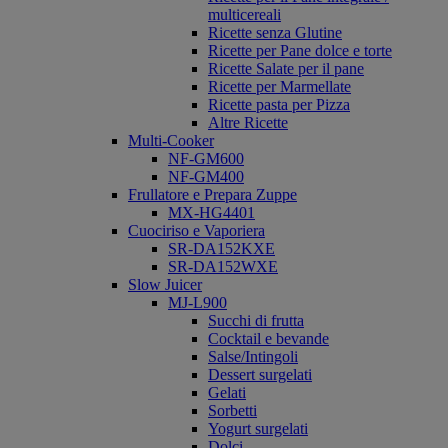
multicereali
Ricette senza Glutine
Ricette per Pane dolce e torte
Ricette Salate per il pane
Ricette per Marmellate
Ricette pasta per Pizza
Altre Ricette
Multi-Cooker
NF-GM600
NF-GM400
Frullatore e Prepara Zuppe
MX-HG4401
Cuociriso e Vaporiera
SR-DA152KXE
SR-DA152WXE
Slow Juicer
MJ-L900
Succhi di frutta
Cocktail e bevande
Salse/Intingoli
Dessert surgelati
Gelati
Sorbetti
Yogurt surgelati
Dolci