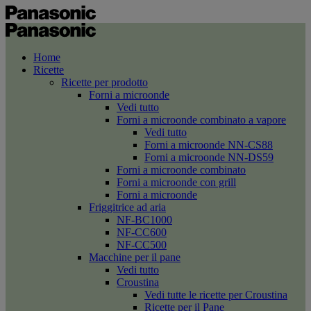
Home
Ricette
Ricette per prodotto
Forni a microonde
Vedi tutto
Forni a microonde combinato a vapore
Vedi tutto
Forni a microonde NN-CS88
Forni a microonde NN-DS59
Forni a microonde combinato
Forni a microonde con grill
Forni a microonde
Friggitrice ad aria
NF-BC1000
NF-CC600
NF-CC500
Macchine per il pane
Vedi tutto
Croustina
Vedi tutte le ricette per Croustina
Ricette per il Pane