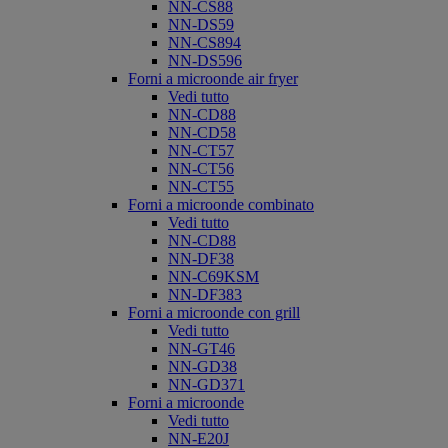
NN-CS88
NN-DS59
NN-CS894
NN-DS596
Forni a microonde air fryer
Vedi tutto
NN-CD88
NN-CD58
NN-CT57
NN-CT56
NN-CT55
Forni a microonde combinato
Vedi tutto
NN-CD88
NN-DF38
NN-C69KSM
NN-DF383
Forni a microonde con grill
Vedi tutto
NN-GT46
NN-GD38
NN-GD371
Forni a microonde
Vedi tutto
NN-E20J