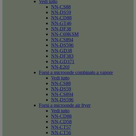
Vedi tutto
NN-CS88
NN-DS59
NN-CD88
NN-GT46
NN-DF38
NN-C69KSM
NN-CS894
NN-DS596
NN-GD38
NN-DF383
NN-GD371
NN-E20J
Forni a microonde combinato a vapore
Vedi tutto
NN-CS88
NN-DS59
NN-CS894
NN-DS596
Forni a microonde air fryer
Vedi tutto
NN-CD88
NN-CD58
NN-CT57
NN-CT56