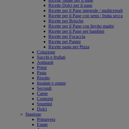
Ricette Salate per il pane
Ricette Dolci per il pane
Ricette per il Pane integrale / multicereali
Ricette per il Pane con semi / frutta secca
Ricette per Brioche
Ricette per il Pane con lievito madre
Ricette per il Pane per bambini
Ricette per Focaccia
Ricette per Panini
Ricette pasta per Pizza
Colazione
Succhi e frullati
Antipasti
Primi
Pasta
Risotto
Insalate e zuppe
Secondi
Carne
Contorni
Spuntini
Dolci
Stagione
Primavera
Estate