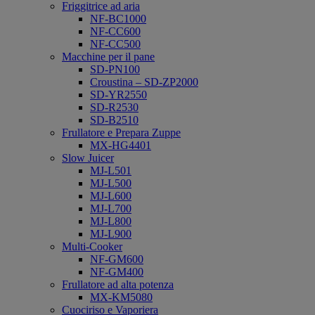
Friggitrice ad aria
NF-BC1000
NF-CC600
NF-CC500
Macchine per il pane
SD-PN100
Croustina – SD-ZP2000
SD-YR2550
SD-R2530
SD-B2510
Frullatore e Prepara Zuppe
MX-HG4401
Slow Juicer
MJ-L501
MJ-L500
MJ-L600
MJ-L700
MJ-L800
MJ-L900
Multi-Cooker
NF-GM600
NF-GM400
Frullatore ad alta potenza
MX-KM5080
Cuociriso e Vaporiera