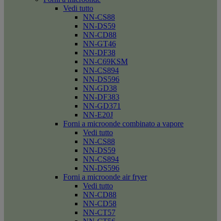
Vedi tutto
NN-CS88
NN-DS59
NN-CD88
NN-GT46
NN-DF38
NN-C69KSM
NN-CS894
NN-DS596
NN-GD38
NN-DF383
NN-GD371
NN-E20J
Forni a microonde combinato a vapore
Vedi tutto
NN-CS88
NN-DS59
NN-CS894
NN-DS596
Forni a microonde air fryer
Vedi tutto
NN-CD88
NN-CD58
NN-CT57