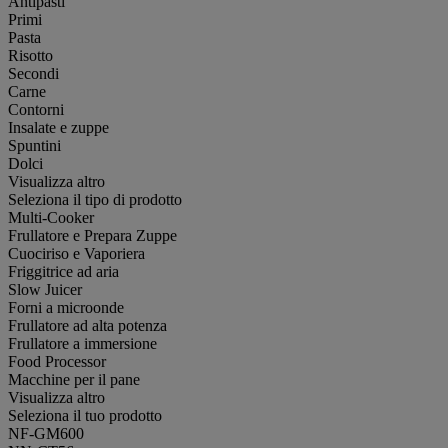
Antipasti
Primi
Pasta
Risotto
Secondi
Carne
Contorni
Insalate e zuppe
Spuntini
Dolci
Visualizza altro
Seleziona il tipo di prodotto
Multi-Cooker
Frullatore e Prepara Zuppe
Cuociriso e Vaporiera
Friggitrice ad aria
Slow Juicer
Forni a microonde
Frullatore ad alta potenza
Frullatore a immersione
Food Processor
Macchine per il pane
Visualizza altro
Seleziona il tuo prodotto
NF-GM600