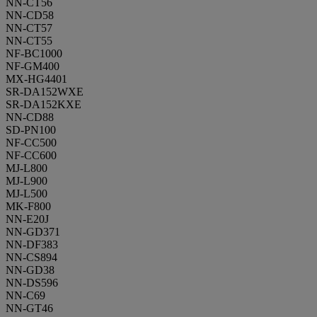
NN-CT56
NN-CD58
NN-CT57
NN-CT55
NF-BC1000
NF-GM400
MX-HG4401
SR-DA152WXE
SR-DA152KXE
NN-CD88
SD-PN100
NF-CC500
NF-CC600
MJ-L800
MJ-L900
MJ-L500
MK-F800
NN-E20J
NN-GD371
NN-DF383
NN-CS894
NN-GD38
NN-DS596
NN-C69
NN-GT46