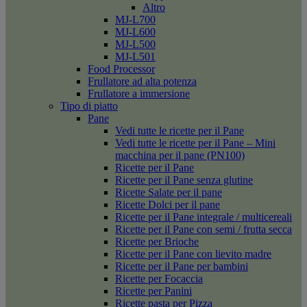
Altro
MJ-L700
MJ-L600
MJ-L500
MJ-L501
Food Processor
Frullatore ad alta potenza
Frullatore a immersione
Tipo di piatto
Pane
Vedi tutte le ricette per il Pane
Vedi tutte le ricette per il Pane – Mini
macchina per il pane (PN100)
Ricette per il Pane
Ricette per il Pane senza glutine
Ricette Salate per il pane
Ricette Dolci per il pane
Ricette per il Pane integrale / multicereali
Ricette per il Pane con semi / frutta secca
Ricette per Brioche
Ricette per il Pane con lievito madre
Ricette per il Pane per bambini
Ricette per Focaccia
Ricette per Panini
Ricette pasta per Pizza