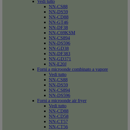
Vedi tutto
NN-CS88
NN-DS59
NN-CD88
NN-GT46
NN-DF38
NN-C69KSM
NN-CS894
NN-DS596
NN-GD38
NN-DF383
NN-GD371
NN-E20J
Forni a microonde combinato a vapore
Vedi tutto
NN-CS88
NN-DS59
NN-CS894
NN-DS596
Forni a microonde air fryer
Vedi tutto
NN-CD88
NN-CD58
NN-CT57
NN-CT56