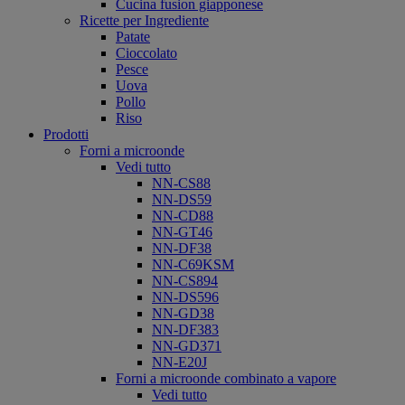
Cucina fusion giapponese
Ricette per Ingrediente
Patate
Cioccolato
Pesce
Uova
Pollo
Riso
Prodotti
Forni a microonde
Vedi tutto
NN-CS88
NN-DS59
NN-CD88
NN-GT46
NN-DF38
NN-C69KSM
NN-CS894
NN-DS596
NN-GD38
NN-DF383
NN-GD371
NN-E20J
Forni a microonde combinato a vapore
Vedi tutto