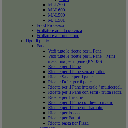
MJ-L700
MJ-L600
MJ-L500
MJ-L501
Food Processor
Frullatore ad alta potenza
Frullatore a immersione
Tipo di piatto
Pane
Vedi tutte le ricette per il Pane
Vedi tutte le ricette per il Pane – Mini
macchina per il pane (PN100)
Ricette per il Pane
Ricette per il Pane senza glutine
Ricette Salate per il pane
Ricette Dolci per il pane
Ricette per il Pane integrale / multicereali
Ricette per il Pane con semi / frutta secca
Ricette per Brioche
Ricette per il Pane con lievito madre
Ricette per il Pane per bambini
Ricette per Focaccia
Ricette per Panini
Ricette pasta per Pizza