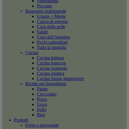
Vegetariana
Piccante
Benessere nutrizionale
Umore + Mente
Carica di energia
Cura della pelle
Salute
Cura dell’intestino
Pochi carboidrati
Tutta la famiglia
Cucina
Cucina italiana
Cucina francese
Cucina spagnola
Cucina asiatica
Cucina fusion giapponese
Ricette per Ingrediente
Patate
Cioccolato
Pesce
Uova
Pollo
Riso
Prodotti
Forni a microonde