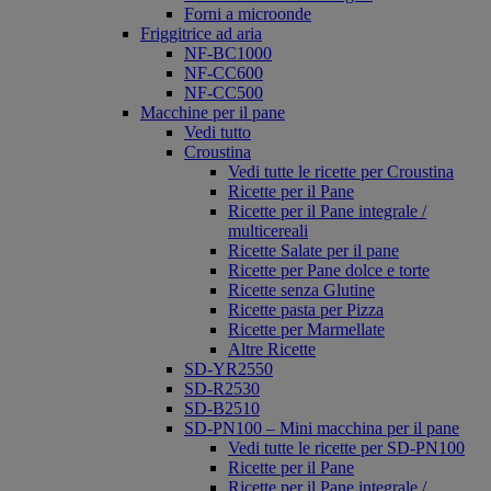
Forni a microonde
Friggitrice ad aria
NF-BC1000
NF-CC600
NF-CC500
Macchine per il pane
Vedi tutto
Croustina
Vedi tutte le ricette per Croustina
Ricette per il Pane
Ricette per il Pane integrale /
multicereali
Ricette Salate per il pane
Ricette per Pane dolce e torte
Ricette senza Glutine
Ricette pasta per Pizza
Ricette per Marmellate
Altre Ricette
SD-YR2550
SD-R2530
SD-B2510
SD-PN100 – Mini macchina per il pane
Vedi tutte le ricette per SD-PN100
Ricette per il Pane
Ricette per il Pane integrale /