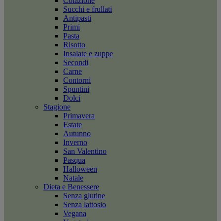
Colazione
Succhi e frullati
Antipasti
Primi
Pasta
Risotto
Insalate e zuppe
Secondi
Carne
Contorni
Spuntini
Dolci
Stagione
Primavera
Estate
Autunno
Inverno
San Valentino
Pasqua
Halloween
Natale
Dieta e Benessere
Senza glutine
Senza lattosio
Vegana