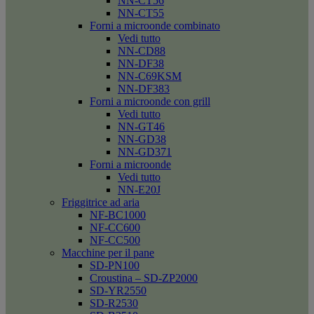
NN-CT56
NN-CT55
Forni a microonde combinato
Vedi tutto
NN-CD88
NN-DF38
NN-C69KSM
NN-DF383
Forni a microonde con grill
Vedi tutto
NN-GT46
NN-GD38
NN-GD371
Forni a microonde
Vedi tutto
NN-E20J
Friggitrice ad aria
NF-BC1000
NF-CC600
NF-CC500
Macchine per il pane
SD-PN100
Croustina – SD-ZP2000
SD-YR2550
SD-R2530