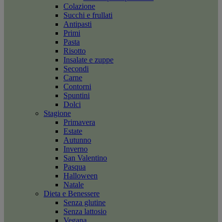
Colazione
Succhi e frullati
Antipasti
Primi
Pasta
Risotto
Insalate e zuppe
Secondi
Carne
Contorni
Spuntini
Dolci
Stagione
Primavera
Estate
Autunno
Inverno
San Valentino
Pasqua
Halloween
Natale
Dieta e Benessere
Senza glutine
Senza lattosio
Vegana