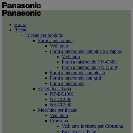
Home
Ricette
Ricette per prodotto
Forni a microonde
Vedi tutto
Forni a microonde combinato a vapore
Vedi tutto
Forni a microonde NN-CS88
Forni a microonde NN-DS59
Forni a microonde combinato
Forni a microonde con grill
Forni a microonde
Friggitrice ad aria
NF-BC1000
NF-CC600
NF-CC500
Macchine per il pane
Vedi tutto
Croustina
Vedi tutte le ricette per Croustina
Ricette per il Pane