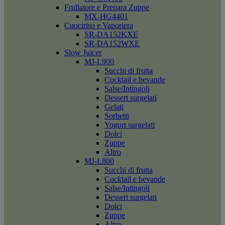
Frullatore e Prepara Zuppe
MX-HG4401
Cuociriso e Vaporiera
SR-DA152KXE
SR-DA152WXE
Slow Juicer
MJ-L900
Succhi di frutta
Cocktail e bevande
Salse/Intingoli
Dessert surgelati
Gelati
Sorbetti
Yogurt surgelati
Dolci
Zuppe
Altro
MJ-L800
Succhi di frutta
Cocktail e bevande
Salse/Intingoli
Dessert surgelati
Dolci
Zuppe
Altro