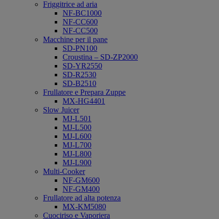
Friggitrice ad aria
NF-BC1000
NF-CC600
NF-CC500
Macchine per il pane
SD-PN100
Croustina – SD-ZP2000
SD-YR2550
SD-R2530
SD-B2510
Frullatore e Prepara Zuppe
MX-HG4401
Slow Juicer
MJ-L501
MJ-L500
MJ-L600
MJ-L700
MJ-L800
MJ-L900
Multi-Cooker
NF-GM600
NF-GM400
Frullatore ad alta potenza
MX-KM5080
Cuociriso e Vaporiera