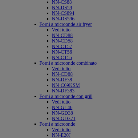
NN-CS88
NN-DS59
NN-CS894
NN-DS596
Forni a microonde air fryer
Vedi tutto
NN-CD88
NN-CD58
NN-CT57
NN-CT56
NN-CT55
Forni a microonde combinato
Vedi tutto
NN-CD88
NN-DF38
NN-C69KSM
NN-DF383
Forni a microonde con grill
Vedi tutto
NN-GT46
NN-GD38
NN-GD371
Forni a microonde
Vedi tutto
NN-E20J