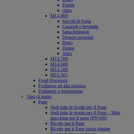
Zuppe
Altro
MJ-L800
Succhi di frutta
Cocktail e bevande
Salse/Intingoli
Dessert surgelati
Dolci
Zuppe
Altro
MJ-L700
MJ-L600
MJ-L500
MJ-L501
Food Processor
Frullatore ad alta potenza
Frullatore a immersione
Tipo di piatto
Pane
Vedi tutte le ricette per il Pane
Vedi tutte le ricette per il Pane – Mini
macchina per il pane (PN100)
Ricette per il Pane
Ricette per il Pane senza glutine