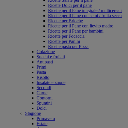
Ricette Salate per il pane
Ricette Dolci per il pane
Ricette per il Pane integrale / multicereali
Ricette per il Pane con semi / frutta secca
Ricette per Brioche
Ricette per il Pane con lievito madre
Ricette per il Pane per bambini
Ricette per Focaccia
Ricette per Panini
Ricette pasta per Pizza
Colazione
Succhi e frullati
Antipasti
Primi
Pasta
Risotto
Insalate e zuppe
Secondi
Carne
Contorni
Spuntini
Dolci
Stagione
Primavera
Estate