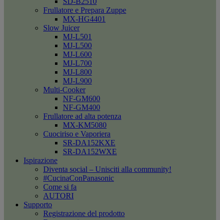
SD-B2510
Frullatore e Prepara Zuppe
MX-HG4401
Slow Juicer
MJ-L501
MJ-L500
MJ-L600
MJ-L700
MJ-L800
MJ-L900
Multi-Cooker
NF-GM600
NF-GM400
Frullatore ad alta potenza
MX-KM5080
Cuociriso e Vaporiera
SR-DA152KXE
SR-DA152WXE
Ispirazione
Diventa social – Unisciti alla community!
#CucinaConPanasonic
Come si fa
AUTORI
Supporto
Registrazione del prodotto