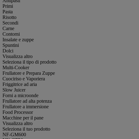
Antipasti
Primi
Pasta
Risotto
Secondi
Carne
Contorni
Insalate e zuppe
Spuntini
Dolci
Visualizza altro
Seleziona il tipo di prodotto
Multi-Cooker
Frullatore e Prepara Zuppe
Cuociriso e Vaporiera
Friggitrice ad aria
Slow Juicer
Forni a microonde
Frullatore ad alta potenza
Frullatore a immersione
Food Processor
Macchine per il pane
Visualizza altro
Seleziona il tuo prodotto
NF-GM600