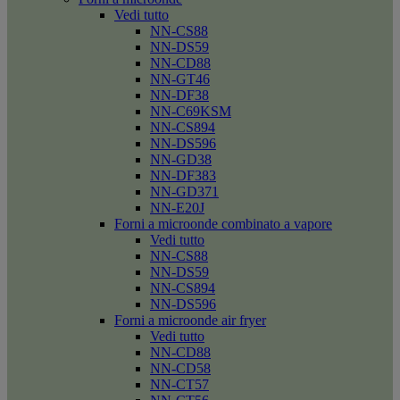
Vedi tutto
NN-CS88
NN-DS59
NN-CD88
NN-GT46
NN-DF38
NN-C69KSM
NN-CS894
NN-DS596
NN-GD38
NN-DF383
NN-GD371
NN-E20J
Forni a microonde combinato a vapore
Vedi tutto
NN-CS88
NN-DS59
NN-CS894
NN-DS596
Forni a microonde air fryer
Vedi tutto
NN-CD88
NN-CD58
NN-CT57