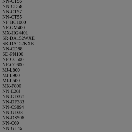
NN-CT56
NN-CD58
NN-CT57
NN-CT55
NF-BC1000
NF-GM400
MX-HG4401
SR-DA152WXE
SR-DA152KXE
NN-CD88
SD-PN100
NF-CC500
NF-CC600
MJ-L800
MJ-L900
MJ-L500
MK-F800
NN-E20J
NN-GD371
NN-DF383
NN-CS894
NN-GD38
NN-DS596
NN-C69
NN-GT46