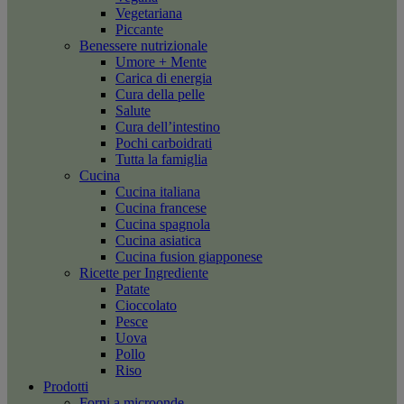
Vegetariana
Piccante
Benessere nutrizionale
Umore + Mente
Carica di energia
Cura della pelle
Salute
Cura dell’intestino
Pochi carboidrati
Tutta la famiglia
Cucina
Cucina italiana
Cucina francese
Cucina spagnola
Cucina asiatica
Cucina fusion giapponese
Ricette per Ingrediente
Patate
Cioccolato
Pesce
Uova
Pollo
Riso
Prodotti
Forni a microonde