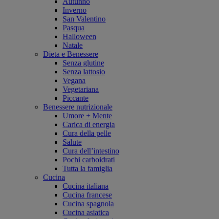
Autunno
Inverno
San Valentino
Pasqua
Halloween
Natale
Dieta e Benessere
Senza glutine
Senza lattosio
Vegana
Vegetariana
Piccante
Benessere nutrizionale
Umore + Mente
Carica di energia
Cura della pelle
Salute
Cura dell’intestino
Pochi carboidrati
Tutta la famiglia
Cucina
Cucina italiana
Cucina francese
Cucina spagnola
Cucina asiatica