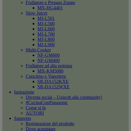
Frullatore e Prepara Zuppe
MX-HG4401
Slow Juicer
MJ-L501
MJ-L500
MJ-L600
MJ-L700
MJ-L800
MJ-L900
Multi-Cooker
NF-GM600
NF-GM400
Frullatore ad alta potenza
MX-KM5080
Cuociriso e Vaporiera
SR-DA152KXE
SR-DA152WXE
Ispirazione
Diventa social – Unisciti alla community!
#CucinaConPanasonic
Come si fa
AUTORI
Supporto
Registrazione del prodotto
Dove acquistare