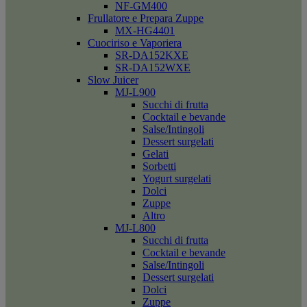
NF-GM400
Frullatore e Prepara Zuppe
MX-HG4401
Cuociriso e Vaporiera
SR-DA152KXE
SR-DA152WXE
Slow Juicer
MJ-L900
Succhi di frutta
Cocktail e bevande
Salse/Intingoli
Dessert surgelati
Gelati
Sorbetti
Yogurt surgelati
Dolci
Zuppe
Altro
MJ-L800
Succhi di frutta
Cocktail e bevande
Salse/Intingoli
Dessert surgelati
Dolci
Zuppe