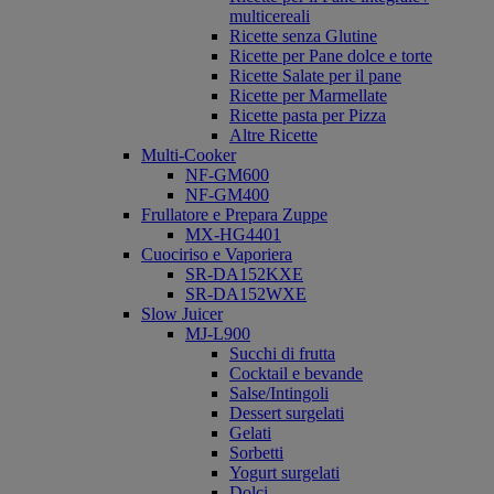
multicereali
Ricette senza Glutine
Ricette per Pane dolce e torte
Ricette Salate per il pane
Ricette per Marmellate
Ricette pasta per Pizza
Altre Ricette
Multi-Cooker
NF-GM600
NF-GM400
Frullatore e Prepara Zuppe
MX-HG4401
Cuociriso e Vaporiera
SR-DA152KXE
SR-DA152WXE
Slow Juicer
MJ-L900
Succhi di frutta
Cocktail e bevande
Salse/Intingoli
Dessert surgelati
Gelati
Sorbetti
Yogurt surgelati
Dolci