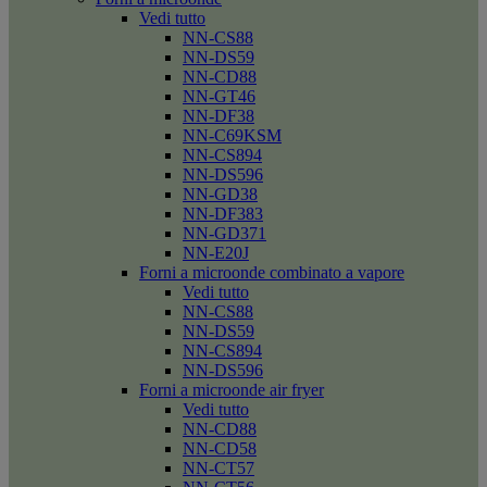
Vedi tutto
NN-CS88
NN-DS59
NN-CD88
NN-GT46
NN-DF38
NN-C69KSM
NN-CS894
NN-DS596
NN-GD38
NN-DF383
NN-GD371
NN-E20J
Forni a microonde combinato a vapore
Vedi tutto
NN-CS88
NN-DS59
NN-CS894
NN-DS596
Forni a microonde air fryer
Vedi tutto
NN-CD88
NN-CD58
NN-CT57