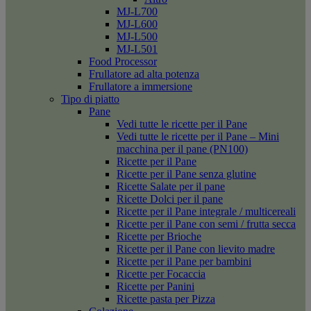
MJ-L700
MJ-L600
MJ-L500
MJ-L501
Food Processor
Frullatore ad alta potenza
Frullatore a immersione
Tipo di piatto
Pane
Vedi tutte le ricette per il Pane
Vedi tutte le ricette per il Pane – Mini
macchina per il pane (PN100)
Ricette per il Pane
Ricette per il Pane senza glutine
Ricette Salate per il pane
Ricette Dolci per il pane
Ricette per il Pane integrale / multicereali
Ricette per il Pane con semi / frutta secca
Ricette per Brioche
Ricette per il Pane con lievito madre
Ricette per il Pane per bambini
Ricette per Focaccia
Ricette per Panini
Ricette pasta per Pizza