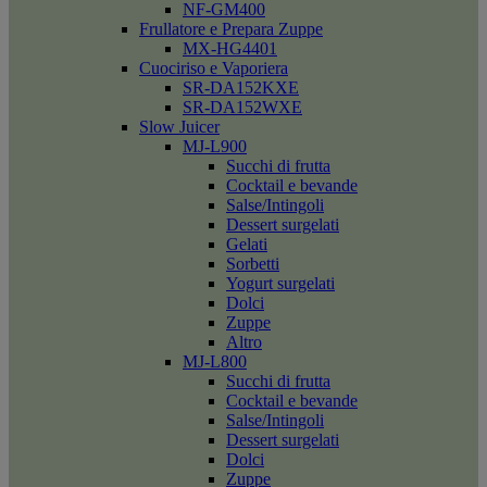
NF-GM400
Frullatore e Prepara Zuppe
MX-HG4401
Cuociriso e Vaporiera
SR-DA152KXE
SR-DA152WXE
Slow Juicer
MJ-L900
Succhi di frutta
Cocktail e bevande
Salse/Intingoli
Dessert surgelati
Gelati
Sorbetti
Yogurt surgelati
Dolci
Zuppe
Altro
MJ-L800
Succhi di frutta
Cocktail e bevande
Salse/Intingoli
Dessert surgelati
Dolci
Zuppe