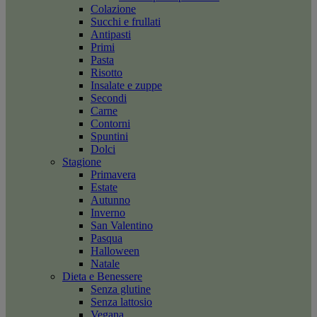
Colazione
Succhi e frullati
Antipasti
Primi
Pasta
Risotto
Insalate e zuppe
Secondi
Carne
Contorni
Spuntini
Dolci
Stagione
Primavera
Estate
Autunno
Inverno
San Valentino
Pasqua
Halloween
Natale
Dieta e Benessere
Senza glutine
Senza lattosio
Vegana