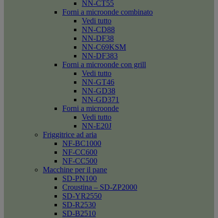
NN-CT55
Forni a microonde combinato
Vedi tutto
NN-CD88
NN-DF38
NN-C69KSM
NN-DF383
Forni a microonde con grill
Vedi tutto
NN-GT46
NN-GD38
NN-GD371
Forni a microonde
Vedi tutto
NN-E20J
Friggitrice ad aria
NF-BC1000
NF-CC600
NF-CC500
Macchine per il pane
SD-PN100
Croustina – SD-ZP2000
SD-YR2550
SD-R2530
SD-B2510