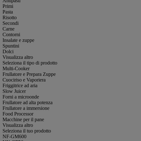
Antipasti
Primi
Pasta
Risotto
Secondi
Carne
Contorni
Insalate e zuppe
Spuntini
Dolci
Visualizza altro
Seleziona il tipo di prodotto
Multi-Cooker
Frullatore e Prepara Zuppe
Cuociriso e Vaporiera
Friggitrice ad aria
Slow Juicer
Forni a microonde
Frullatore ad alta potenza
Frullatore a immersione
Food Processor
Macchine per il pane
Visualizza altro
Seleziona il tuo prodotto
NF-GM600