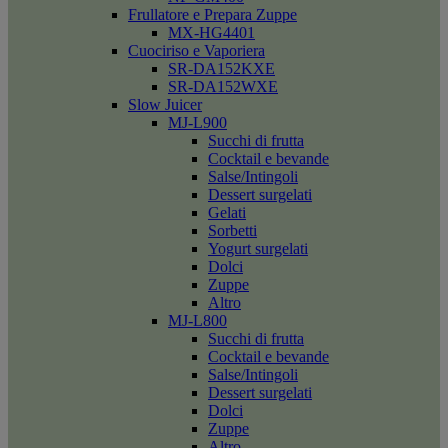
Frullatore e Prepara Zuppe
MX-HG4401
Cuociriso e Vaporiera
SR-DA152KXE
SR-DA152WXE
Slow Juicer
MJ-L900
Succhi di frutta
Cocktail e bevande
Salse/Intingoli
Dessert surgelati
Gelati
Sorbetti
Yogurt surgelati
Dolci
Zuppe
Altro
MJ-L800
Succhi di frutta
Cocktail e bevande
Salse/Intingoli
Dessert surgelati
Dolci
Zuppe
Altro