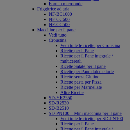
Forni a microonde
Friggitrice ad aria
NF-BC1000
NF-CC600
NF-CC500
Macchine per il pane
Vedi tutto
Croustina
Vedi tutte le ricette per Croustina
Ricette per il Pane
Ricette per il Pane integrale /
multicereali
Ricette Salate per il pane
Ricette per Pane dolce e torte
Ricette senza Glutine
Ricette pasta per Pizza
Ricette per Marmellate
Altre Ricette
SD-YR2550
SD-R2530
SD-B2510
SD-PN100 – Mini macchina per il pane
Vedi tutte le ricette per SD-PN100
Ricette per il Pane
Ricette per il Pane integrale /