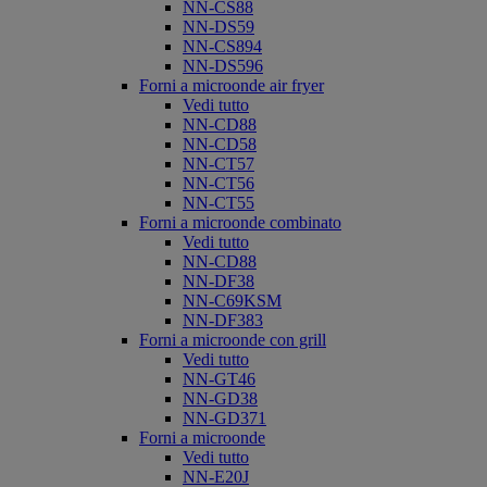
NN-CS88
NN-DS59
NN-CS894
NN-DS596
Forni a microonde air fryer
Vedi tutto
NN-CD88
NN-CD58
NN-CT57
NN-CT56
NN-CT55
Forni a microonde combinato
Vedi tutto
NN-CD88
NN-DF38
NN-C69KSM
NN-DF383
Forni a microonde con grill
Vedi tutto
NN-GT46
NN-GD38
NN-GD371
Forni a microonde
Vedi tutto
NN-E20J