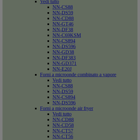
Vedi tutto
NN-CS88
NN-DS59
NN-CD88
NN-GT46
NN-DF38
NN-C69KSM
NN-CS894
NN-DS596
NN-GD38
NN-DF383
NN-GD371
NN-E20J
Forni a microonde combinato a vapore
Vedi tutto
NN-CS88
NN-DS59
NN-CS894
NN-DS596
Forni a microonde air fryer
Vedi tutto
NN-CD88
NN-CD58
NN-CT57
NN-CT56