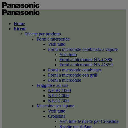
Home
Ricette
Ricette per prodotto
Forni a microonde
Vedi tutto
Forni a microonde combinato a vapore
Vedi tutto
Forni a microonde NN-CS88
Forni a microonde NN-DS59
Forni a microonde combinato
Forni a microonde con grill
Forni a microonde
Friggitrice ad aria
NF-BC1000
NF-CC600
NF-CC500
Macchine per il pane
Vedi tutto
Croustina
Vedi tutte le ricette per Croustina
Ricette per il Pane