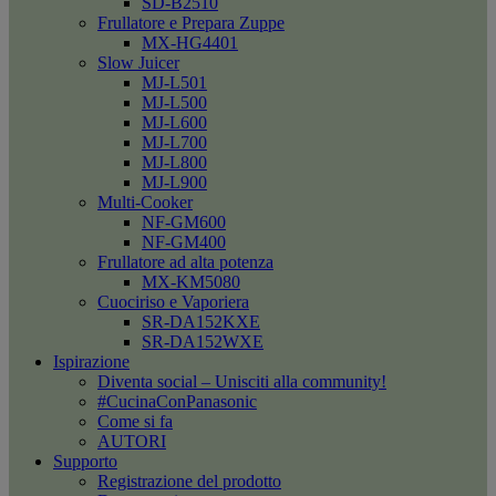
SD-B2510
Frullatore e Prepara Zuppe
MX-HG4401
Slow Juicer
MJ-L501
MJ-L500
MJ-L600
MJ-L700
MJ-L800
MJ-L900
Multi-Cooker
NF-GM600
NF-GM400
Frullatore ad alta potenza
MX-KM5080
Cuociriso e Vaporiera
SR-DA152KXE
SR-DA152WXE
Ispirazione
Diventa social – Unisciti alla community!
#CucinaConPanasonic
Come si fa
AUTORI
Supporto
Registrazione del prodotto