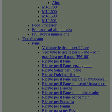
Altro
MJ-L700
MJ-L600
MJ-L500
MJ-L501
Food Processor
Frullatore ad alta potenza
Frullatore a immersione
Tipo di piatto
Pane
Vedi tutte le ricette per il Pane
Vedi tutte le ricette per il Pane – Mini
macchina per il pane (PN100)
Ricette per il Pane
Ricette per il Pane senza glutine
Ricette Salate per il pane
Ricette Dolci per il pane
Ricette per il Pane integrale / multicereali
Ricette per il Pane con semi / frutta secca
Ricette per Brioche
Ricette per il Pane con lievito madre
Ricette per il Pane per bambini
Ricette per Focaccia
Ricette per Panini
Ricette pasta per Pizza