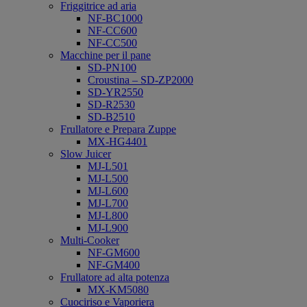
Friggitrice ad aria
NF-BC1000
NF-CC600
NF-CC500
Macchine per il pane
SD-PN100
Croustina – SD-ZP2000
SD-YR2550
SD-R2530
SD-B2510
Frullatore e Prepara Zuppe
MX-HG4401
Slow Juicer
MJ-L501
MJ-L500
MJ-L600
MJ-L700
MJ-L800
MJ-L900
Multi-Cooker
NF-GM600
NF-GM400
Frullatore ad alta potenza
MX-KM5080
Cuociriso e Vaporiera