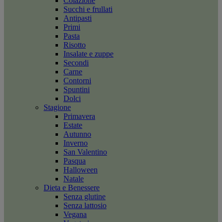
Colazione
Succhi e frullati
Antipasti
Primi
Pasta
Risotto
Insalate e zuppe
Secondi
Carne
Contorni
Spuntini
Dolci
Stagione
Primavera
Estate
Autunno
Inverno
San Valentino
Pasqua
Halloween
Natale
Dieta e Benessere
Senza glutine
Senza lattosio
Vegana