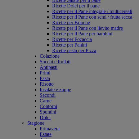
Ricette Salate per il pane
Ricette Dolci per il pane
Ricette per il Pane integrale / multicereali
Ricette per il Pane con semi / frutta secca
Ricette per Brioche
Ricette per il Pane con lievito madre
Ricette per il Pane per bambini
Ricette per Focaccia
Ricette per Panini
Ricette pasta per Pizza
Colazione
Succhi e frullati
Antipasti
Primi
Pasta
Risotto
Insalate e zuppe
Secondi
Carne
Contorni
Spuntini
Dolci
Stagione
Primavera
Estate