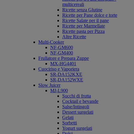
multicereali
Ricette senza Glutine
Ricette per Pane dolce e torte
Ricette Salate per il pane
Ricette per Marmellate
Ricette pasta per Pizza
Altre Ricette
Multi-Cooker
NF-GM600
NF-GM400
Frullatore e Prepara Zuppe
MX-HG4401
Cuociriso e Vaporiera
SR-DA152KXE
SR-DA152WXE
Slow Juicer
MJ-L900
Succhi di frutta
Cocktail e bevande
Salse/Intingoli
Dessert surgelati
Gelati
Sorbetti
Yogurt surgelati
Dolci