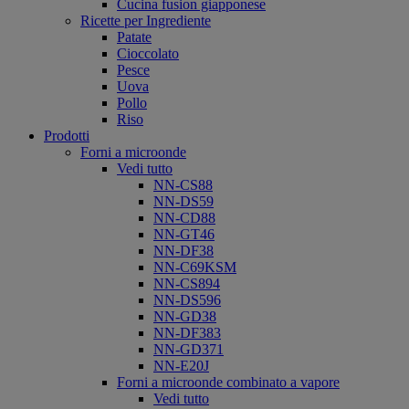
Cucina fusion giapponese
Ricette per Ingrediente
Patate
Cioccolato
Pesce
Uova
Pollo
Riso
Prodotti
Forni a microonde
Vedi tutto
NN-CS88
NN-DS59
NN-CD88
NN-GT46
NN-DF38
NN-C69KSM
NN-CS894
NN-DS596
NN-GD38
NN-DF383
NN-GD371
NN-E20J
Forni a microonde combinato a vapore
Vedi tutto