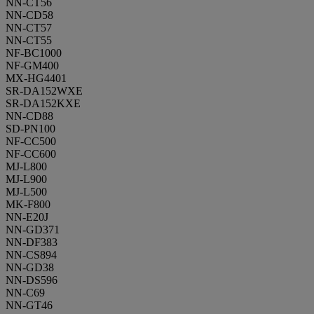
NN-CT56
NN-CD58
NN-CT57
NN-CT55
NF-BC1000
NF-GM400
MX-HG4401
SR-DA152WXE
SR-DA152KXE
NN-CD88
SD-PN100
NF-CC500
NF-CC600
MJ-L800
MJ-L900
MJ-L500
MK-F800
NN-E20J
NN-GD371
NN-DF383
NN-CS894
NN-GD38
NN-DS596
NN-C69
NN-GT46