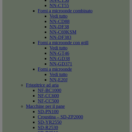
NN-CT56
NN-CT55
Forni a microonde combinato
Vedi tutto
NN-CD88
NN-DF38
NN-C69KSM
NN-DF383
Forni a microonde con grill
Vedi tutto
NN-GT46
NN-GD38
NN-GD371
Forni a microonde
Vedi tutto
NN-E20J
Friggitrice ad aria
NF-BC1000
NF-CC600
NF-CC500
Macchine per il pane
SD-PN100
Croustina – SD-ZP2000
SD-YR2550
SD-R2530