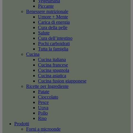
Vegetariana
Piccante
Benessere nutrizionale
Umore + Mente
Carica di energia
Cura della pelle
Salute
Cura dell’intestino
Pochi carboidrati
Tutta la famiglia
Cucina
Cucina italiana
Cucina francese
Cucina spagnola
Cucina asiatica
Cucina fusion giapponese
Ricette per Ingrediente
Patate
Cioccolato
Pesce
Uova
Pollo
Riso
Prodotti
Forni a microonde