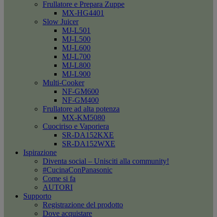
Frullatore e Prepara Zuppe
MX-HG4401
Slow Juicer
MJ-L501
MJ-L500
MJ-L600
MJ-L700
MJ-L800
MJ-L900
Multi-Cooker
NF-GM600
NF-GM400
Frullatore ad alta potenza
MX-KM5080
Cuociriso e Vaporiera
SR-DA152KXE
SR-DA152WXE
Ispirazione
Diventa social – Unisciti alla community!
#CucinaConPanasonic
Come si fa
AUTORI
Supporto
Registrazione del prodotto
Dove acquistare