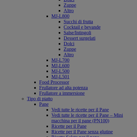
Zuppe
Altro
MJ-L800
Succhi di frutta
Cocktail e bevande
Salse/Intingoli
Dessert surgelati
Dolci
Zuppe
Altro
MJ-L700
MJ-L600
MJ-L500
MJ-L501
Food Processor
Frullatore ad alta potenza
Frullatore a immersione
Tipo di piatto
Pane
Vedi tutte le ricette per il Pane
Vedi tutte le ricette per il Pane – Mini
macchina per il pane (PN100)
Ricette per il Pane
Ricette per il Pane senza glutine