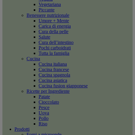
Vegetariana
Piccante
Benessere nutrizionale
Umore + Mente
Carica di energia
Cura della pelle
Salute
Cura dell’intestino
Pochi carboidrati
Tutta la famiglia
Cucina
Cucina italiana
Cucina francese
Cucina spagnola
Cucina asiatica
Cucina fusion giapponese
Ricette per Ingrediente
Patate
Cioccolato
Pesce
Uova
Pollo
Riso
Prodotti
Forni a microonde