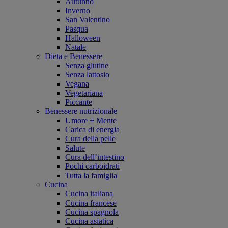
Autunno
Inverno
San Valentino
Pasqua
Halloween
Natale
Dieta e Benessere
Senza glutine
Senza lattosio
Vegana
Vegetariana
Piccante
Benessere nutrizionale
Umore + Mente
Carica di energia
Cura della pelle
Salute
Cura dell’intestino
Pochi carboidrati
Tutta la famiglia
Cucina
Cucina italiana
Cucina francese
Cucina spagnola
Cucina asiatica