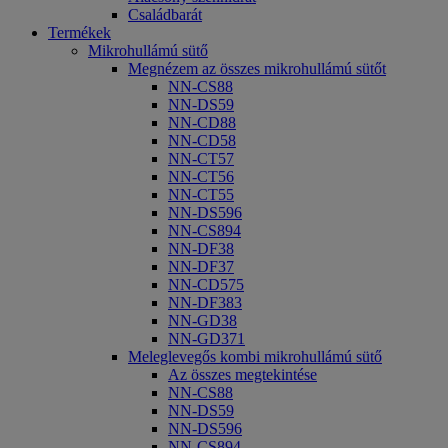
Családbarát
Termékek
Mikrohullámú sütő
Megnézem az összes mikrohullámú sütőt
NN-CS88
NN-DS59
NN-CD88
NN-CD58
NN-CT57
NN-CT56
NN-CT55
NN-DS596
NN-CS894
NN-DF38
NN-DF37
NN-CD575
NN-DF383
NN-GD38
NN-GD371
Meleglevegős kombi mikrohullámú sütő
Az összes megtekintése
NN-CS88
NN-DS59
NN-DS596
NN-CS894