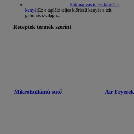
Sokmagvas teljes kiőrlésű
kenyér
Ez a tápláló teljes kiőrlésű kenyér a telt,
gabonás ízvilágo...
Receptek termék szerint
Mikrohullámú sütő
Air Fryerek