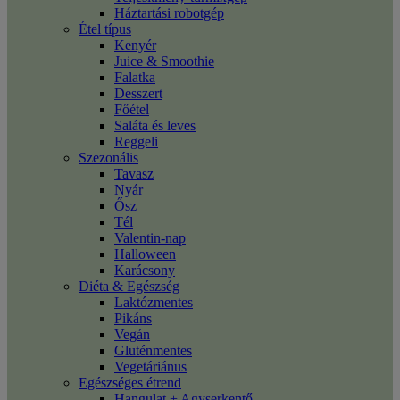
Háztartási robotgép
Étel típus
Kenyér
Juice & Smoothie
Falatka
Desszert
Főétel
Saláta és leves
Reggeli
Szezonális
Tavasz
Nyár
Ősz
Tél
Valentin-nap
Halloween
Karácsony
Diéta & Egészség
Laktózmentes
Pikáns
Vegán
Gluténmentes
Vegetáriánus
Egészséges étrend
Hangulat + Agyserkentő