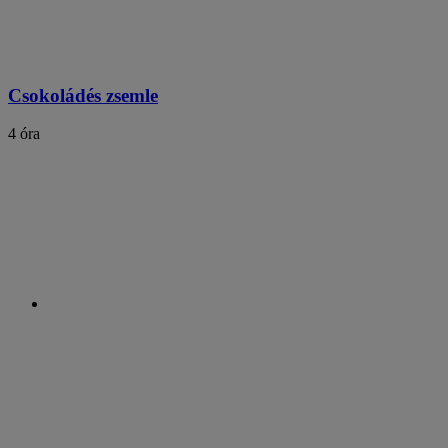
Csokoládés zsemle
4 óra