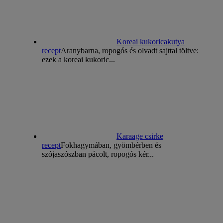
Koreai kukoricakutya
recept
Aranybarna, ropogós és olvadt sajttal töltve:
ezek a koreai kukoric...
Karaage csirke
recept
Fokhagymában, gyömbérben és
szójaszószban pácolt, ropogós kér...