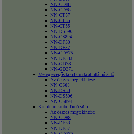
NN-CD88
NN-CD58
NN-CT57
NN-CT56
NN-CT55
NN-DS596
NN-CS894
NN-DF38
NN-DF37
NN-CD575
NN-DF383
NN-GD38
NN-GD371
Meleglevegős kombi mikrohullámú sütő
Az összes megtekintése
NN-CS88
NN-DS59
NN-DS596
NN-CS894
Kombi mikrohullámú sütő
Az összes megtekintése
NN-CD88
NN-DF38
NN-DF37
NN-CD575