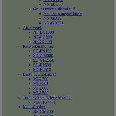
NN-DF383
Grilles mikrohullámú sütő
Az összes megtekintése
NN-GD38
NN-GD371
Air Fryerek
NF-BC1000
NF-CC600
NF-CC500
Kenyérkészítő gép
SD-PN100
SD-ZP2000
SD-YR2550
SD-R2530
SD-B2510
Lassú gyümölcsprés
MJ-L700
MJ-L501
MJ-L600
MJ-L500
Turmixgépek és leveskészítők
MX-HG4401
Multi-Cooker
NF-GM600