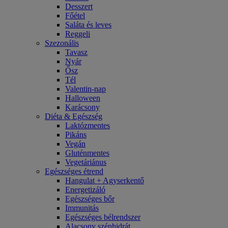
Desszert
Főétel
Saláta és leves
Reggeli
Szezonális
Tavasz
Nyár
Ősz
Tél
Valentin-nap
Halloween
Karácsony
Diéta & Egészség
Laktózmentes
Pikáns
Vegán
Gluténmentes
Vegetáriánus
Egészséges étrend
Hangulat + Agyserkentő
Energetizáló
Egészséges bőr
Immunitás
Egészséges bélrendszer
Alacsony szénhidrát