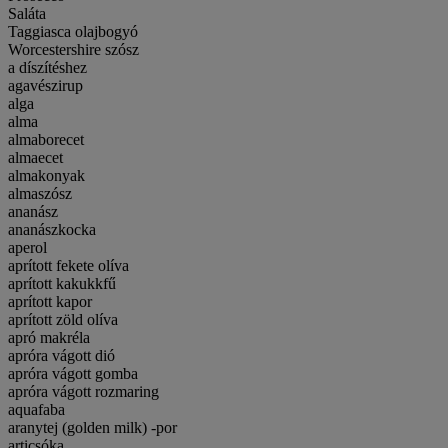
Saláta
Taggiasca olajbogyó
Worcestershire szósz
a díszítéshez
agavészirup
alga
alma
almaborecet
almaecet
almakonyak
almaszósz
ananász
ananászkocka
aperol
aprított fekete olíva
aprított kakukkfű
aprított kapor
aprított zöld olíva
apró makréla
apróra vágott dió
apróra vágott gomba
apróra vágott rozmaring
aquafaba
aranytej (golden milk) -por
articsóka