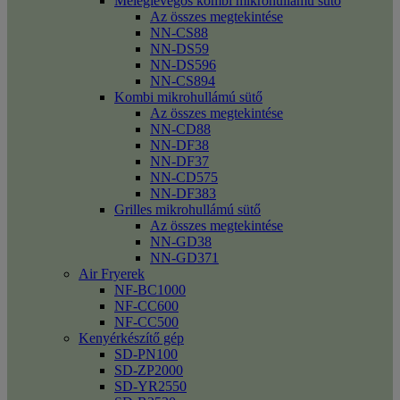
Meleglevegős kombi mikrohullámú sütő
Az összes megtekintése
NN-CS88
NN-DS59
NN-DS596
NN-CS894
Kombi mikrohullámú sütő
Az összes megtekintése
NN-CD88
NN-DF38
NN-DF37
NN-CD575
NN-DF383
Grilles mikrohullámú sütő
Az összes megtekintése
NN-GD38
NN-GD371
Air Fryerek
NF-BC1000
NF-CC600
NF-CC500
Kenyérkészítő gép
SD-PN100
SD-ZP2000
SD-YR2550