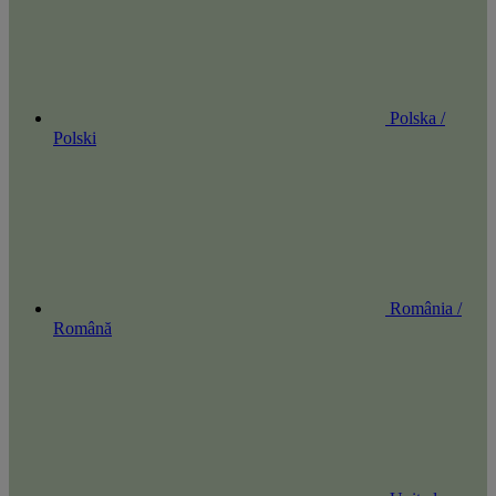
Polska /
Polski
România /
Română