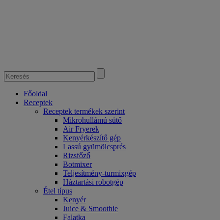
Főoldal
Receptek
Receptek termékek szerint
Mikrohullámú sütő
Air Fryerek
Kenyérkészítő gép
Lassú gyümölcsprés
Rizsfőző
Botmixer
Teljesítmény-turmixgép
Háztartási robotgép
Étel típus
Kenyér
Juice & Smoothie
Falatka