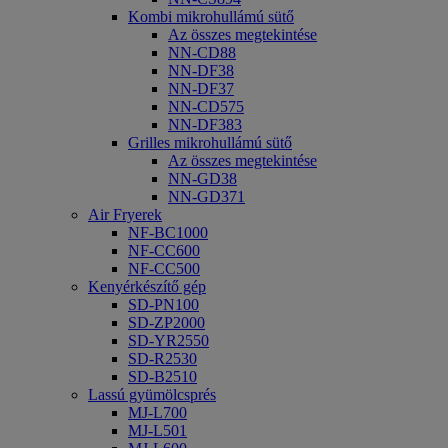
Kombi mikrohullámú sütő
Az összes megtekintése
NN-CD88
NN-DF38
NN-DF37
NN-CD575
NN-DF383
Grilles mikrohullámú sütő
Az összes megtekintése
NN-GD38
NN-GD371
Air Fryerek
NF-BC1000
NF-CC600
NF-CC500
Kenyérkészítő gép
SD-PN100
SD-ZP2000
SD-YR2550
SD-R2530
SD-B2510
Lassú gyümölcsprés
MJ-L700
MJ-L501