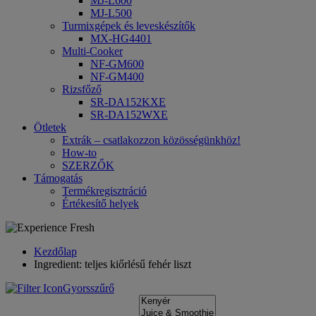
MJ-L600
MJ-L500
Turmixgépek és leveskészítők
MX-HG4401
Multi-Cooker
NF-GM600
NF-GM400
Rizsfőző
SR-DA152KXE
SR-DA152WXE
Ötletek
Extrák – csatlakozzon közösségünkhöz!
How-to
SZERZŐK
Támogatás
Termékregisztráció
Értékesítő helyek
Kezdőlap
Ingredient: teljes kiőrlésű fehér liszt
Gyorsszűrő