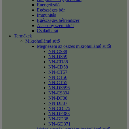
Energetizáló
Egészséges bőr
Immunitás
Egészséges bélrendszer
Alacsony szénhidrát
Családbarát
Termékek
Mikrohullámú sütő
Megnézem az összes mikrohullámú sütőt
NN-CS88
NN-DS59
NN-CD88
NN-CD58
NN-CT57
NN-CT56
NN-CT55
NN-DS596
NN-CS894
NN-DF38
NN-DF37
NN-CD575
NN-DF383
NN-GD38
NN-GD371