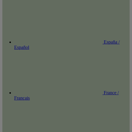
España /
Español
France /
Français