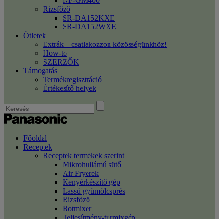
NF-GM400
Rizsfőző
SR-DA152KXE
SR-DA152WXE
Ötletek
Extrák – csatlakozzon közösségünkhöz!
How-to
SZERZŐK
Támogatás
Termékregisztráció
Értékesítő helyek
Főoldal
Receptek
Receptek termékek szerint
Mikrohullámú sütő
Air Fryerek
Kenyérkészítő gép
Lassú gyümölcsprés
Rizsfőző
Botmixer
Teljesítmény-turmixgép