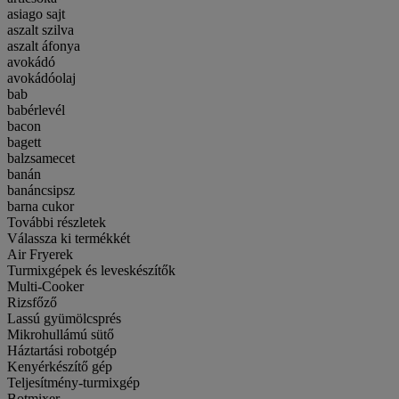
asiago sajt
aszalt szilva
aszalt áfonya
avokádó
avokádóolaj
bab
babérlevél
bacon
bagett
balzsamecet
banán
banáncsipsz
barna cukor
További részletek
Válassza ki termékkét
Air Fryerek
Turmixgépek és leveskészítők
Multi-Cooker
Rizsfőző
Lassú gyümölcsprés
Mikrohullámú sütő
Háztartási robotgép
Kenyérkészítő gép
Teljesítmény-turmixgép
Botmixer