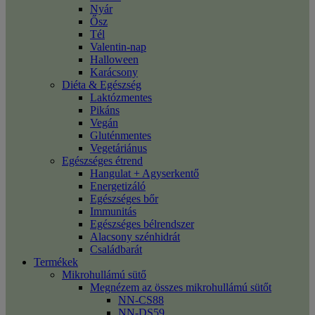
Nyár
Ősz
Tél
Valentin-nap
Halloween
Karácsony
Diéta & Egészség
Laktózmentes
Pikáns
Vegán
Gluténmentes
Vegetáriánus
Egészséges étrend
Hangulat + Agyserkentő
Energetizáló
Egészséges bőr
Immunitás
Egészséges bélrendszer
Alacsony szénhidrát
Családbarát
Termékek
Mikrohullámú sütő
Megnézem az összes mikrohullámú sütőt
NN-CS88
NN-DS59