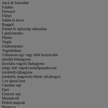
Juice & Smoothie
Falatka
Desszert
Főétel
Saláta és leves
Reggeli
Étrend és egészség választása
Laktózmentes
Pikáns
Vegán
Gluténmentes
Vegetáriánus
Válasszon egy vagy több hozzávalót
(darált) fokhagyma
(kockára vágott) lilahagyma
(négy felé vágott) koktélparadicsom
(szeletelt) újhagyma
(szeletelt, magozott) fekete olívabogyó
1-es típusú liszt
Cheddar sajt
Eper
Gruyere sajt
Mentalevél
Pirított magvak
Prosecco