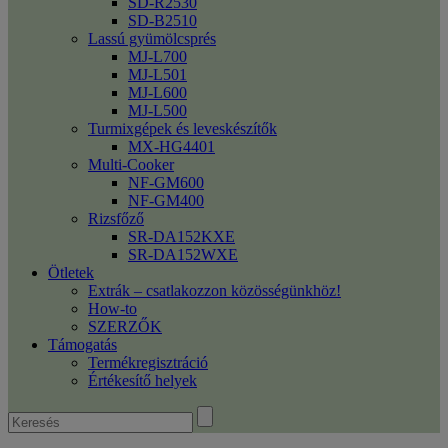
SD-R2530
SD-B2510
Lassú gyümölcsprés
MJ-L700
MJ-L501
MJ-L600
MJ-L500
Turmixgépek és leveskészítők
MX-HG4401
Multi-Cooker
NF-GM600
NF-GM400
Rizsfőző
SR-DA152KXE
SR-DA152WXE
Ötletek
Extrák – csatlakozzon közösségünkhöz!
How-to
SZERZŐK
Támogatás
Termékregisztráció
Értékesítő helyek