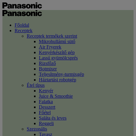
Főoldal
Receptek
Receptek termékek szerint
Mikrohullámú sütő
Air Fryerek
Kenyérkészítő gép
Lassú gyümölcsprés
Rizsfőző
Botmixer
Teljesítmény-turmixgép
Háztartási robotgép
Étel típus
Kenyér
Juice & Smoothie
Falatka
Desszert
Főétel
Saláta és leves
Reggeli
Szezonális
Tavasz