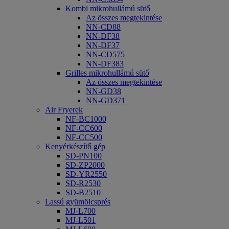
Kombi mikrohullámú sütő
Az összes megtekintése
NN-CD88
NN-DF38
NN-DF37
NN-CD575
NN-DF383
Grilles mikrohullámú sütő
Az összes megtekintése
NN-GD38
NN-GD371
Air Fryerek
NF-BC1000
NF-CC600
NF-CC500
Kenyérkészítő gép
SD-PN100
SD-ZP2000
SD-YR2550
SD-R2530
SD-B2510
Lassú gyümölcsprés
MJ-L700
MJ-L501