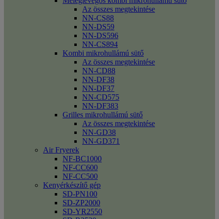
Meleglevegős kombi mikrohullámú sütő
Az összes megtekintése
NN-CS88
NN-DS59
NN-DS596
NN-CS894
Kombi mikrohullámú sütő
Az összes megtekintése
NN-CD88
NN-DF38
NN-DF37
NN-CD575
NN-DF383
Grilles mikrohullámú sütő
Az összes megtekintése
NN-GD38
NN-GD371
Air Fryerek
NF-BC1000
NF-CC600
NF-CC500
Kenyérkészítő gép
SD-PN100
SD-ZP2000
SD-YR2550