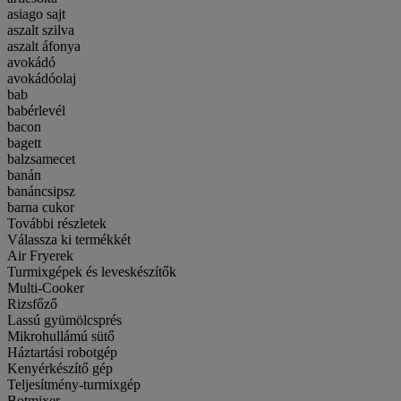
asiago sajt
aszalt szilva
aszalt áfonya
avokádó
avokádóolaj
bab
babérlevél
bacon
bagett
balzsamecet
banán
banáncsipsz
barna cukor
További részletek
Válassza ki termékkét
Air Fryerek
Turmixgépek és leveskészítők
Multi-Cooker
Rizsfőző
Lassú gyümölcsprés
Mikrohullámú sütő
Háztartási robotgép
Kenyérkészítő gép
Teljesítmény-turmixgép
Botmixer