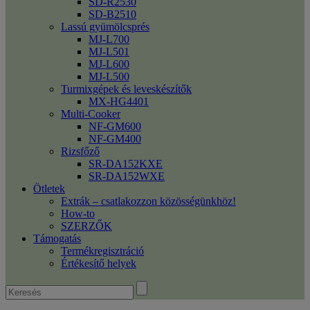
SD-R2530
SD-B2510
Lassú gyümölcsprés
MJ-L700
MJ-L501
MJ-L600
MJ-L500
Turmixgépek és leveskészítők
MX-HG4401
Multi-Cooker
NF-GM600
NF-GM400
Rizsfőző
SR-DA152KXE
SR-DA152WXE
Ötletek
Extrák – csatlakozzon közösségünkhöz!
How-to
SZERZŐK
Támogatás
Termékregisztráció
Értékesítő helyek