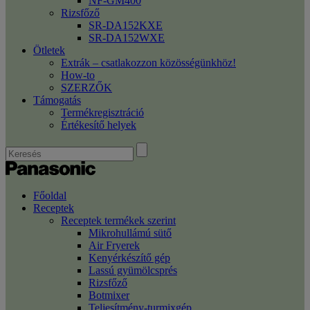
NF-GM400
Rizsfőző
SR-DA152KXE
SR-DA152WXE
Ötletek
Extrák – csatlakozzon közösségünkhöz!
How-to
SZERZŐK
Támogatás
Termékregisztráció
Értékesítő helyek
Főoldal
Receptek
Receptek termékek szerint
Mikrohullámú sütő
Air Fryerek
Kenyérkészítő gép
Lassú gyümölcsprés
Rizsfőző
Botmixer
Teljesítmény-turmixgép