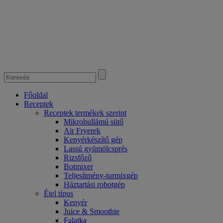
Főoldal
Receptek
Receptek termékek szerint
Mikrohullámú sütő
Air Fryerek
Kenyérkészítő gép
Lassú gyümölcsprés
Rizsfőző
Botmixer
Teljesítmény-turmixgép
Háztartási robotgép
Étel típus
Kenyér
Juice & Smoothie
Falatka