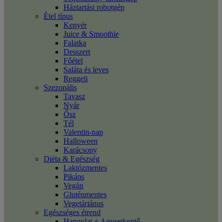
Háztartási robotgép
Étel típus
Kenyér
Juice & Smoothie
Falatka
Desszert
Főétel
Saláta és leves
Reggeli
Szezonális
Tavasz
Nyár
Ősz
Tél
Valentin-nap
Halloween
Karácsony
Diéta & Egészség
Laktózmentes
Pikáns
Vegán
Gluténmentes
Vegetáriánus
Egészséges étrend
Hangulat + Agyserkentő