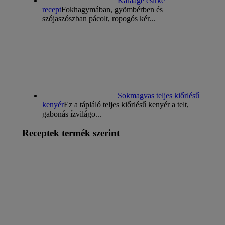
Karaage csirke
recept
Fokhagymában, gyömbérben és
szójaszószban pácolt, ropogós kér...
Sokmagvas teljes kiőrlésű
kenyér
Ez a tápláló teljes kiőrlésű kenyér a telt,
gabonás ízvilágo...
Receptek termék szerint