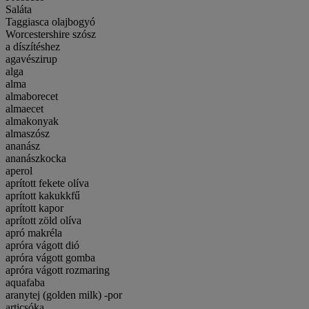
Saláta
Taggiasca olajbogyó
Worcestershire szósz
a díszítéshez
agavészirup
alga
alma
almaborecet
almaecet
almakonyak
almaszósz
ananász
ananászkocka
aperol
aprított fekete olíva
aprított kakukkfű
aprított kapor
aprított zöld olíva
apró makréla
apróra vágott dió
apróra vágott gomba
apróra vágott rozmaring
aquafaba
aranytej (golden milk) -por
articsóka