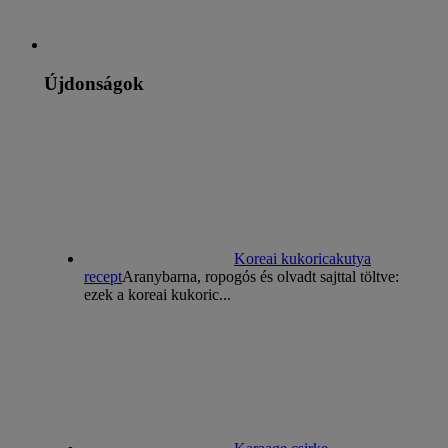
Újdonságok
Koreai kukoricakutya
recept
Aranybarna, ropogós és olvadt sajttal töltve:
ezek a koreai kukoric...