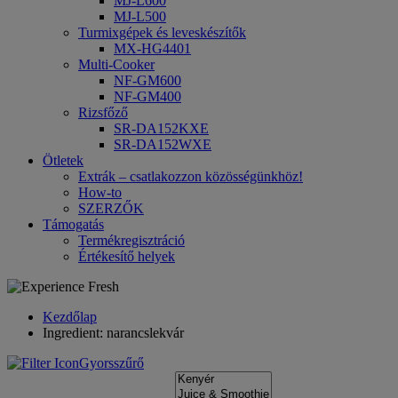
MJ-L600
MJ-L500
Turmixgépek és leveskészítők
MX-HG4401
Multi-Cooker
NF-GM600
NF-GM400
Rizsfőző
SR-DA152KXE
SR-DA152WXE
Ötletek
Extrák – csatlakozzon közösségünkhöz!
How-to
SZERZŐK
Támogatás
Termékregisztráció
Értékesítő helyek
Kezdőlap
Ingredient: narancslekvár
Gyorsszűrő