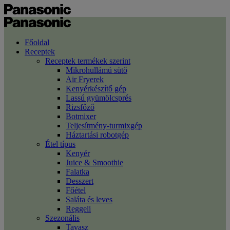
Főoldal
Receptek
Receptek termékek szerint
Mikrohullámú sütő
Air Fryerek
Kenyérkészítő gép
Lassú gyümölcsprés
Rizsfőző
Botmixer
Teljesítmény-turmixgép
Háztartási robotgép
Étel típus
Kenyér
Juice & Smoothie
Falatka
Desszert
Főétel
Saláta és leves
Reggeli
Szezonális
Tavasz