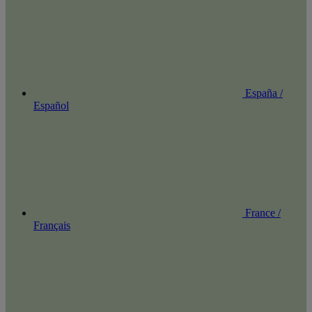
España /
Español
France /
Français