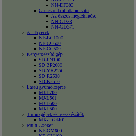
NN-DF383
Grilles mikrohullámú sütő
Az összes megtekintése
NN-GD38
NN-GD371
Air Fryerek
NF-BC1000
NF-CC600
NF-CC500
Kenyérkészítő gép
SD-PN100
SD-ZP2000
SD-YR2550
SD-R2530
SD-B2510
Lassú gyümölcsprés
MJ-L700
MJ-L501
MJ-L600
MJ-L500
Turmixgépek és leveskészítők
MX-HG4401
Multi-Cooker
NF-GM600