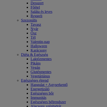
Desszert
Főétel
Saláta és leves
Reggeli
Szezonális
Tavasz
Nyár
Ősz
Tél
Valentin-nap
Halloween
Karácsony
Diéta & Egészség
Laktózmentes
Pikáns
Vegán
Gluténmentes
Vegetáriánus
Egészséges étrend
Hangulat + Agyserkentő
Energetizáló
Egészséges bőr
Immunitás
Egészséges bélrendszer
Alacsony szénhidrát