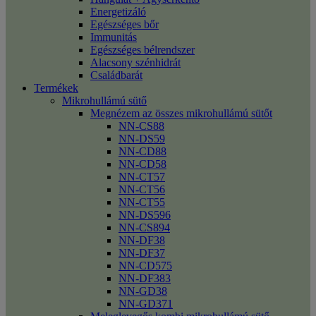
Energetizáló
Egészséges bőr
Immunitás
Egészséges bélrendszer
Alacsony szénhidrát
Családbarát
Termékek
Mikrohullámú sütő
Megnézem az összes mikrohullámú sütőt
NN-CS88
NN-DS59
NN-CD88
NN-CD58
NN-CT57
NN-CT56
NN-CT55
NN-DS596
NN-CS894
NN-DF38
NN-DF37
NN-CD575
NN-DF383
NN-GD38
NN-GD371