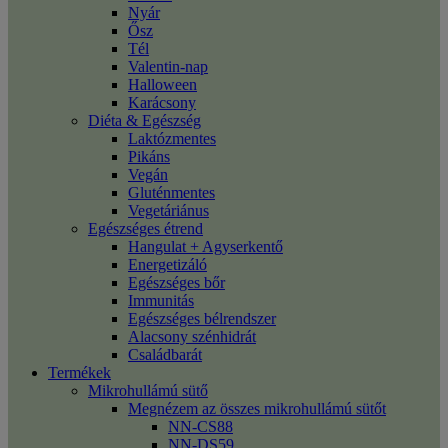
Nyár
Ősz
Tél
Valentin-nap
Halloween
Karácsony
Diéta & Egészség
Laktózmentes
Pikáns
Vegán
Gluténmentes
Vegetáriánus
Egészséges étrend
Hangulat + Agyserkentő
Energetizáló
Egészséges bőr
Immunitás
Egészséges bélrendszer
Alacsony szénhidrát
Családbarát
Termékek
Mikrohullámú sütő
Megnézem az összes mikrohullámú sütőt
NN-CS88
NN-DS59