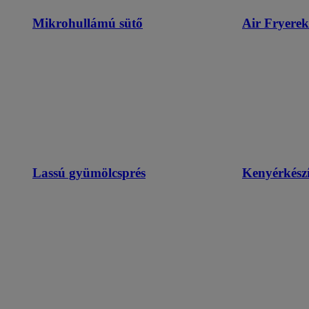
Mikrohullámú sütő
Air Fryerek
Lassú gyümölcsprés
Kenyérkészí