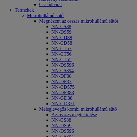
Családbarát
Termékek
Mikrohullámú sütő
Megnézem az összes mikrohullámú sütőt
NN-CS88
NN-DS59
NN-CD88
NN-CD58
NN-CT57
NN-CT56
NN-CT55
NN-DS596
NN-CS894
NN-DF38
NN-DF37
NN-CD575
NN-DF383
NN-GD38
NN-GD371
Meleglevegős kombi mikrohullámú sütő
Az összes megtekintése
NN-CS88
NN-DS59
NN-DS596
NN-CS894