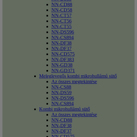
NN-CD88
NN-CD58
NN-CT57
NN-CT56
NN-CT55
NN-DS596
NN-CS894
NN-DF38
NN-DF37
NN-CD575
NN-DF383
NN-GD38
NN-GD371
Meleglevegős kombi mikrohullámú sütő
Az összes megtekintése
NN-CS88
NN-DS59
NN-DS596
NN-CS894
Kombi mikrohullámú sütő
Az összes megtekintése
NN-CD88
NN-DF38
NN-DF37
NN-CD575