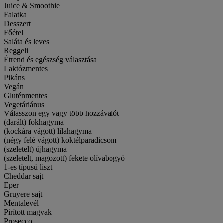
Juice & Smoothie
Falatka
Desszert
Főétel
Saláta és leves
Reggeli
Étrend és egészség választása
Laktózmentes
Pikáns
Vegán
Gluténmentes
Vegetáriánus
Válasszon egy vagy több hozzávalót
(darált) fokhagyma
(kockára vágott) lilahagyma
(négy felé vágott) koktélparadicsom
(szeletelt) újhagyma
(szeletelt, magozott) fekete olívabogyó
1-es típusú liszt
Cheddar sajt
Eper
Gruyere sajt
Mentalevél
Pirított magvak
Prosecco